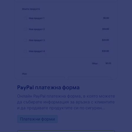
PayPal платежна форма
Онлайн PayPal платежна форма, в която можете
да събирате информация за връзка с клиентите
и да продавате продуктите си по сигурен
начин. Формата предоставя на клиентите
Go to Category:
Платежни форми
възможността да виждат изображения на
продуктите, да избират размери и цветове и да
избират от опциите за количество. Добавете