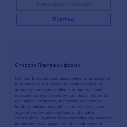
Използвайте шаблон
вашето лого, изображения, шрифтове, цветове
и или добавете формата към уебсайта на
вашата компания или я използвайте, като
Преглед
самостоятелна форма.
Относно Платежни форми
Payment forms are specialized online forms designed
to securely collect payments, donations, fees, or
orders from customers, clients, or donors. These
forms are commonly used by businesses, nonprofits,
educational institutions, and service providers to
facilitate transactions such as product sales, event
registrations, membership fees, or charitable
contributions. Payment forms streamline the payment
process by allowing users to enter their payment