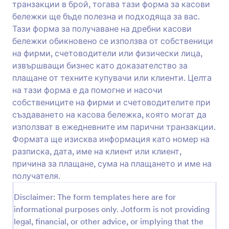
транзакции в брой, тогава тази форма за касови
купувачи или клиенти. Един пример е форма за
Преглед
разписка за плащане на наем, която се дава на
бележки ще бъде полезна и подходяща за вас.
клиентите или наемателите, като доказателство
Тази форма за получаване на дребни касови
за плащане на техния наем. Тази форма има за
бележки обикновено се използва от собственици
цел да предостави помощ при създаването на
на фирми, счетоводители или физически лица,
стандартна и проста разписка за плащане,
извършващи бизнес като доказателство за
която те могат да използват, когато извършват
плащания с техните купувачи, наематели или
плащане от техните купувачи или клиенти. Целта
клиенти. Формата ще се нуждае от
на тази форма е да помогне и насочи
информация като име на клиента, дата, сума на
собствениците на фирми и счетоводителите при
плащането, номер на разписка, причина за
създаването на касова бележка, която могат да
плащане и име на получателя.
използват в ежедневните им парични транзакции.
Формата ще изисква информация като номер на
разписка, дата, име на клиент или клиент,
причина за плащане, сума на плащането и име на
получателя.
Disclaimer: The form templates here are for
informational purposes only. Jotform is not providing
legal, financial, or other advice, or implying that the