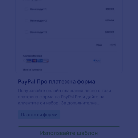
PayPal Про платежна форма
Получавайте онлайн плащания лесно с тази
платежна форма на PayPal Pro и дайте на
клиентите си избор. За допълнителна
информация относно създаването на PayPal
Go to Category:
Платежни форми
форма, моля проверете страницата в линка.
Използвайте шаблон