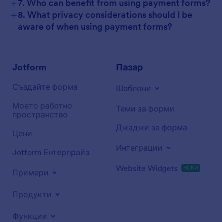
+
7. Who can benefit from using payment forms?
+
8. What privacy considerations should I be
aware of when using payment forms?
Jotform
Пазар
Създайте форма
Шаблони
Моето работно
Теми за форми
пространство
Джаджи за форма
Цени
Интеграции
Jotform Ентерпрайз
Website Widgets
НОВИ
Примери
Продукти
Функции