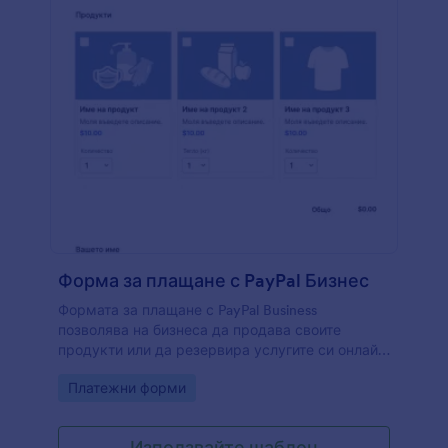
Форма за плащане с PayPal Бизнес
Формата за плащане с PayPal Business
позволява на бизнеса да продава своите
продукти или да резервира услугите си онлайн.
Без значение към коя индустрия
Go to Category:
Платежни форми
принадлежите, можете да използвате тази
безплатна онлайн форма за разплащане чрез
PayPal, за да събирате плащания онлайн
Използвайте шаблон