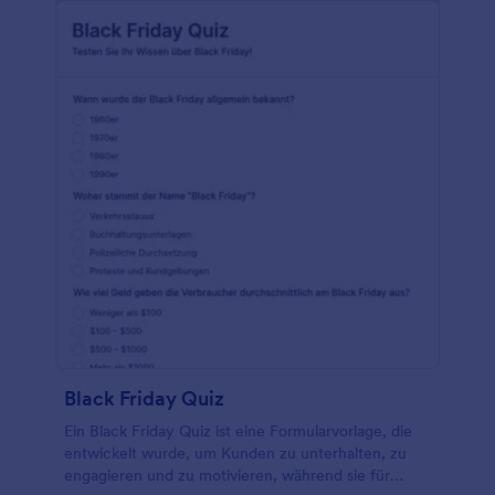
und Einkaufsgewohnheiten ihrer Kunden sowie in
die allgemeine Zufriedenheit mit ihren Black Friday-
Angeboten und -Promotions. Diese Informationen
können genutzt werden, um zukünftige Kampagnen
zu optimieren, Angebote auf die Bedürfnisse der
Kunden zuzuschneiden und das Einkaufserlebnis
insgesamt zu verbessern. Mit dem
benutzerfreundlichen Formulargenerator von
Jotform können Unternehmen das Formular leicht
an ihre spezifischen Anforderungen anpassen und
relevante Fragen und Felder hinzufügen. Die Drag &
Drop-Funktion sowie benutzerdefinierte CSS-
Optionen ermöglichen eine nahtlose
Formularerstellung und -anpassung. Mit den
Integrationsfunktionen von Jotform können
Unternehmen den Datentransfer zu beliebten
Anwendungen wie Google Sheets und Dropbox
automatisieren und so die Datenanalyse und
Black Friday Quiz
Berichterstellung effizient und straff gestalten.
Ein Black Friday Quiz ist eine Formularvorlage, die
entwickelt wurde, um Kunden zu unterhalten, zu
engagieren und zu motivieren, während sie für