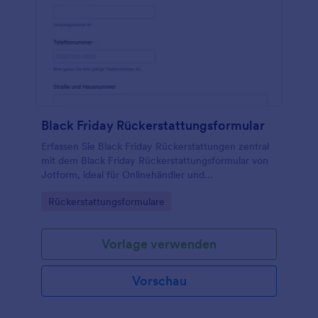
Black Friday Rückerstattungsformular
Erfassen Sie Black Friday Rückerstattungen zentral
mit dem Black Friday Rückerstattungsformular von
Jotform, ideal für Onlinehändler und
Kundenservice-Teams, die Anfragen prüfen,
Go to Category:
Rückerstattungsformulare
zuordnen und die Datenerfassung sauber
organisieren möchten.
Vorlage verwenden
Vorschau