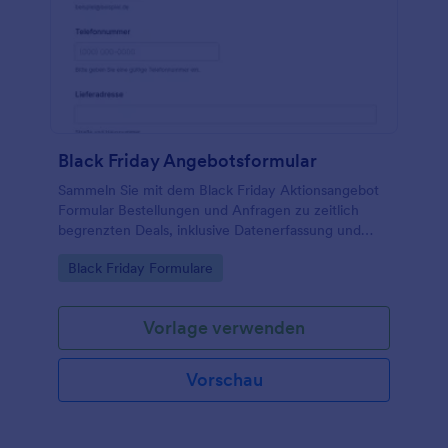
Black Friday Angebotsformular
Sammeln Sie mit dem Black Friday Aktionsangebot
Formular Bestellungen und Anfragen zu zeitlich
begrenzten Deals, inklusive Datenerfassung und
zentraler Auswertung der Formularantworten in
Go to Category:
Black Friday Formulare
Jotform für Handel, Shops und Marken.
Vorlage verwenden
Vorschau