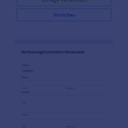
verwalten. Mit diesem Formular können Fotografen
auf einfache Weise Informationen von potenziellen
Kunden sammeln, einschließlich ihrer Kontaktdaten,
Vorschau
der gewünschten Dienstleistungen, der
bevorzugten Daten und Zeiten sowie aller
spezifischen Anforderungen. Mit Hilfe dieses
Formulars können Fotografen und Studios ihren
Buchungsprozess optimieren und sicherstellen, dass
sie alle notwendigen Informationen erfassen und
Doppelbuchungen vermeiden. Das Black Friday
Fotografie-Buchungsformular wurde entwickelt, um
den Buchungsprozess zu vereinfachen und sowohl
für den Fotografen als auch für seine Kunden eine
nahtlose Erfahrung zu bieten. Jotform bietet eine
Reihe von Funktionen, die die Funktionalität und
Benutzerfreundlichkeit dieser Formularvorlage
verbessern. Mit der Funktion "Export Submission
Data" von Jotform können Fotografen ganz einfach
alle übermittelten Buchungsinformationen in ein
Format exportieren, das mit ihren bevorzugten
Datenanalysetools kompatibel ist. So können sie ihre
Buchungsdaten analysieren und fundierte
Entscheidungen zur Optimierung ihrer