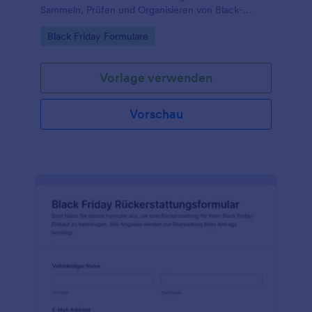
Sammeln, Prüfen und Organisieren von Black-
Friday-Aktionen für die Veröffentlichung und
Go to Category:
Black Friday Formulare
zentrale Datenerfassung mit Jotform.
Vorlage verwenden
Vorschau