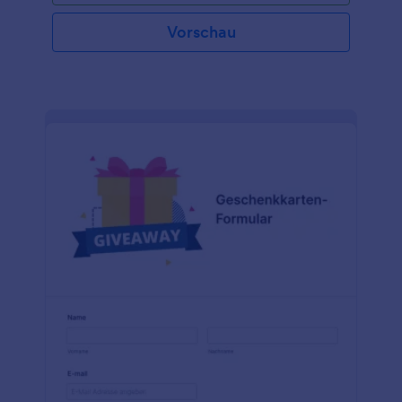
bietet eine bequeme Möglichkeit, den Überblick
über die gewünschten Artikel, ihre Preise und alle
Vorschau
zusätzlichen Notizen oder Details zu behalten.
Kunden, die am Black Friday einkaufen, werden von
diesem Formular sehr profitieren, da es ihnen hilft,
während einer der hektischsten Einkaufszeiten des
Jahres organisiert und konzentriert zu bleiben.
Mithilfe dieses Formulars können Kunden ihre
Einkäufe nach Prioritäten ordnen, Budgets für jeden
Artikel festlegen und ganz einfach Preise in
verschiedenen Geschäften vergleichen. Das
Formular kann an die individuellen Bedürfnisse und
Vorlieben angepasst werden und ist somit ein
wertvolles Hilfsmittel für alle, die das Beste aus den
Black Friday Sales machen wollen. Dank der
Benutzerfreundlichkeit und der
Anpassungsmöglichkeiten, die der
Formulargenerator von Jotform bietet, können
Einkäufer ihr Einkaufslistenformular nach ihren
spezifischen Anforderungen erstellen und anpassen.
Jotform, der führende Online-Formulargenerator,
bietet eine Reihe von Produkten und Funktionen,
die die Funktionalität und Benutzerfreundlichkeit