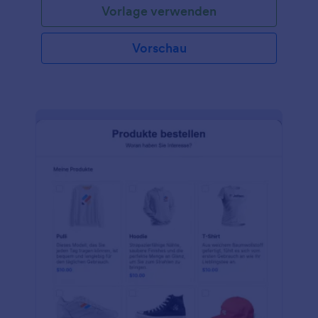
Vorlage verwenden
Sonderaktion teilnehmen können. Durch die
Erfassung von Kundeninformationen und -
präferenzen können Unternehmen ihre
Vorschau
Marketingmaßnahmen gezielt einsetzen und den
Teilnehmern personalisierte Angebote und Rabatte
unterbreiten. Dieses Formular ist ideal für
Unternehmen, die ihre Umsätze während der Black
Friday-Saison maximieren möchten, indem sie für
Aufsehen sorgen und neue Kunden anlocken. Dank
der Benutzerfreundlichkeit von Jotform können
Unternehmen das Formular schnell einrichten und
an ihr Branding anpassen, was es zu einem
nahtlosen und effektiven Tool für die
Kundenansprache macht. Jotform bietet eine Reihe
von Funktionen und Möglichkeiten, die das Erstellen
und Verwalten des Black Friday Giveaway-Formulars
zu einem Kinderspiel machen. Mit dem
benutzerfreundlichen Formulargenerator von
Jotform können Unternehmen ihre Formulare
einfach entwerfen und anpassen, um sie an ihr
Branding anzupassen und relevante
Kundeninformationen zu erfassen. Die Drag & Drop-