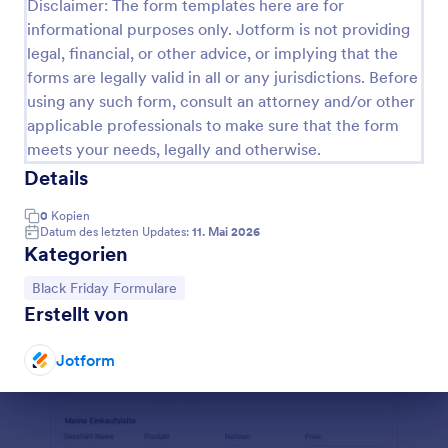
Disclaimer: The form templates here are for
informational purposes only. Jotform is not providing
Fordern Sie Ihren Gutschein An!
legal, financial, or other advice, or implying that the
Die Gewährung von Preisnachlässen für alle Kunden
forms are legally valid in all or any jurisdictions. Before
ist der beste Weg, um mehr Gewinn für Ihr
using any such form, consult an attorney and/or other
Unternehmen zu erzielen. Ein Antragsformular für
Gutscheine wird von Unternehmen verwendet, um
applicable professionals to make sure that the form
Go to Category:
Black Friday Formulare
Rabatte oder Sonderangebote zu gewähren. Dieses
meets your needs, legally and otherwise.
spezielle Gutscheinformular ist eine sehr einfache
Details
und dennoch effektive Möglichkeit, eine
Vorlage verwenden
Werbeaktion eines Online-Shops in Anspruch zu
0
Kopien
nehmen. Füllen Sie einfach die Details aus und
Datum des letzten Updates:
11. Mai 2026
fordern Sie Ihren Rabatt an. Formulare für die
Vorschau
Kategorien
Beantragung von Gutscheinen können von Online-
Händlern verwendet werden, um Promotion-Codes
Zur Kategorie:
Black Friday Formulare
oder Rabatt-Coupons für ihre Kunden anzubieten.
Erstellt von
Wenn Sie auf Ihrer Website ein Formular für die
Beantragung von Gutscheinen einrichten, steigern
Jotform
Sie den Umsatz und die Kundenbindung. Passen Sie
einfach den Inhalt und das Design an, ohne dass Sie
Dialog Ende
auch nur eine Zeile Programmcode eingeben
müssen. Durch Hinzufügen von Formularfeldern
können Sie weitere Informationen erfassen. Sie