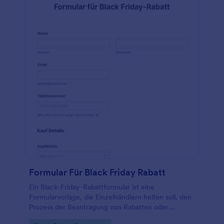
Die benutzerfreundliche Drag & Drop-Schnittstelle
ermöglicht eine einfache Anpassung an das
Branding des Online-Einzelhandelsunternehmens.
Darüber hinaus bietet Jotform Tabellen einen
Arbeitsbereich im Stil einer Tabellenkalkulation zum
Organisieren und Analysieren der über das Formular
erfassten Daten. Diese Funktion ermöglicht eine
nahtlose Datenverwaltung und -visualisierung, die es
den Teams erleichtert, den Erfolg ihrer Black Friday-
Aktionen zu überwachen und zu bewerten. Die
Benutzerfreundlichkeit von Jotform und die
einfache Anpassung der Formularvorlage sorgen für
ein optimiertes und effizientes Black Friday-Erlebnis
sowohl für den Online-Handel als auch für seine
Kunden.
Formular Für Black Friday Rabatt
Ein Black-Friday-Rabattformular ist eine
Formularvorlage, die Einzelhändlern helfen soll, den
Prozess der Beantragung von Rabatten oder
Cashback-Angeboten im Zusammenhang mit ihren