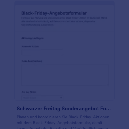
es Unternehmen ermöglicht, auf einfache Weise
benutzerdefinierte Formulare für verschiedene
Zwecke zu erstellen. Mit anpassbaren
Formularvorlagen und umfangreichen Feldoptionen
und Widgets können Unternehmen ihre Checkliste
an ihre spezifischen Bedürfnisse anpassen. Zweitens
bietet Jotform Tabellen einen Arbeitsbereich im Stil
einer Tabellenkalkulation für die Organisation und
Analyse von Formulardaten. Mit diesem
kollaborativen Tool können Teams Daten
visualisieren, filtern und sortieren und so ein
effizientes Datenmanagement für die Black Friday
Checkliste sicherstellen. Dank der
Benutzerfreundlichkeit von Jotform und der
Möglichkeit, Formulare anzupassen, können
Einkäufer ihren Prozess zur Erstellung von
Checklisten rationalisieren und ihre allgemeine
Vorbereitung auf den Black Friday verbessern.
Schwarzer Freitag Sonderangebot Formular
Planen und koordinieren Sie Black-Friday-Aktionen
mit dem Black-Friday-Angebotsformular, damit
Teams Angebote, Rabatte und Veröffentlichungen