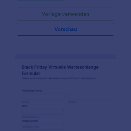
Formular gewährleistet die Konsistenz der
Botschaften und die Einhaltung der Werbeziele.
Vorlage verwenden
Marketing-Teams, E-Commerce-Manager und
Filialleiter können von der Verwendung dieses
Formulars profitieren, da es die Erstellung und
Vorschau
Verwaltung zeitlich begrenzter Angebote
vereinfacht und dazu beiträgt, den Umsatz und die
Reichweite während der geschäftigen Black Friday-
Periode zu maximieren. Diese Formularvorlage
basiert auf Jotform, einem benutzerfreundlichen
Online-Formulargenerator mit Drag & Drop-
Funktion. Mit dem Jotform Formulargenerator
können Benutzer das Formular leicht erstellen und
an ihre speziellen Bedürfnisse anpassen. Die
Formularvorlage nutzt auch Jotform Tabellen, einen
Arbeitsbereich im Stil einer Tabellenkalkulation zur
Organisation und Analyse von Formulardaten.
Zusammen bieten diese Jotform-Produkte
Benutzerfreundlichkeit und Anpassungsoptionen für
eine nahtlose und effiziente Verwaltung von Black
Friday-Angeboten. Mit den Integrationsfunktionen
von Jotform können die über das Formular erfassten