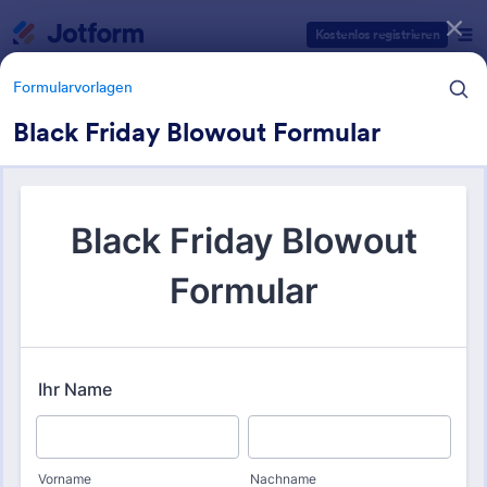
Dialog Start
Kostenlos registrieren
Formularvorlagen
Black Friday Blowout Formular
Formularvorlagen Kategorien
Formularvorlagen
Black Friday Formular Vorlagen
32 Vorlagen