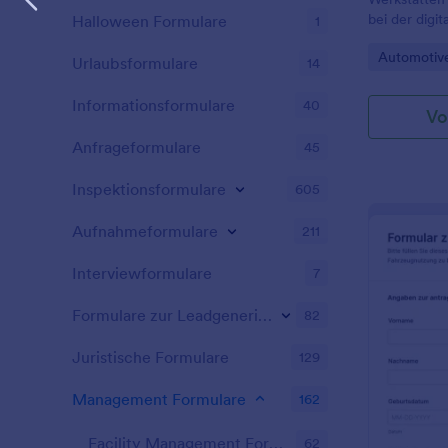
bei der digi
Halloween Formulare
1
Fahrzeugkon
Go to Cate
Automotiv
dokumentiert
Urlaubsformulare
14
Formularantw
verwaltet w
Informationsformulare
40
Vo
Anfrageformulare
45
Inspektionsformulare
605
Aufnahmeformulare
211
Interviewformulare
7
Formulare zur Leadgenerierung
82
Juristische Formulare
129
Management Formulare
162
Facility Management Forms
62