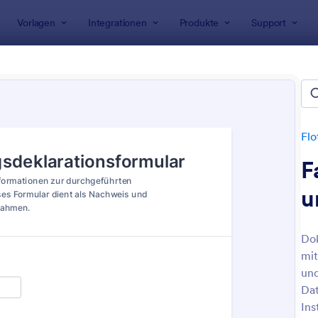
Vorlagen
Integrationen
Produkte
Support
rlagen
Management Formulare
Flottenmanagementformul
tenmanagementformulare
n
Fl
F
u
Dok
mit
: Lkw Vorabfahrtskontrolle Checkliste
: R
Vorschau
Vorschau
und
Da
Ins