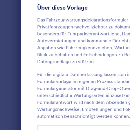
Anmeldeformulare
85
Über diese Vorlage
Abstimmung
35
Das Fahrzeugwartungsdeklarationsformular u
Privatfahrzeugen nachvollziehbar zu dokumen
Abstract-Formulare
11
besonders für Fuhrparkverantwortliche, Ha
Autovermietungen und kommunale Einrichtu
Genehmigungsformulare
91
Angaben wie Fahrzeugkennzeichen, Wartungs
Fahrzeug 
Blick zu behalten und Entscheidungen zu Rep
Bewertungsformulare
74
Dokumentier
Datengrundlage zu stützen.
einheitlich 
Anwesenheitsformulare
11
Inspektionsf
Für die digitale Datenerfassung lassen sich
Fuhrparks, W
Audit Formulare
63
Formularvorlage im eigenen Prozess standar
Go to Cate
Inspektion
Kontrollen z
Formulargenerator mit Drag-and-Drop-Oberfl
nachzuverfo
Autorisierungsformulare
79
unterschiedliche Wartungsarten einzusetze
vereinfache
Vo
Formularantwort wird nach dem Absenden g
Award-Formulare
16
Wartungsnachweise, Empfehlungen und Folge
Black Friday Formulare
automatisch benachrichtigt werden können.
32
Formulare für Berechnungen
17