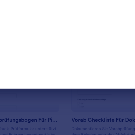
rlage verwenden
Vorlage verwende
: Fahrzeugprüfungsbogen Für Pickup Trucks
: V
Vorschau
Vorschau
Fahrzeugprüfungsbogen Für Pickup Trucks
ruck-Prüfformular unterstützt
Dokumentieren Sie Vorabprüfung
 und Fuhrparkverantwortliche
dem Beladen oder der Abfahrt m