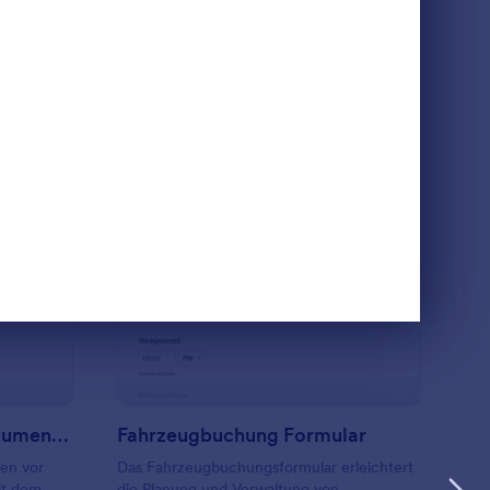
n
Vorlage verwenden
orab Checkliste Für Dokumentenladevorgänge
: Fahrzeugbuchung Fo
Vorschau
Vorab Checkliste Für Dokumentenladevorgänge
Fahrzeugbuchung Formular
en vor
Das Fahrzeugbuchungsformular erleichtert
it dem
die Planung und Verwaltung von