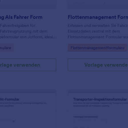
g Als Fahrer Form
Flottenmanagement For
 Fahrerfreigaben für
Erfassen und verwalten Sie Fahr
e Fahrzeugnutzung mit dem
Einsatzdaten zentral mit dem
beformular von Jotform, ideal
Flottenmanagement-Formular vo
kmanagement und
ideal für Fuhrparkverantwortliche,
gory:
Go to Category:
mulare
Flottenmanagementformulare
nen, die Datenaufnahme und
Service und Verwaltung zur digit
worten zentral verwalten
Datenerfassung und schnellen A
rlage verwenden
Vorlage verwende