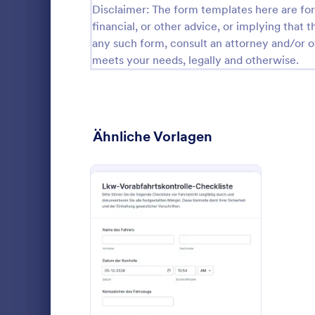
Disclaimer: The form templates here are for 
Stornierungsformulare
31
financial, or other advice, or implying that th
any such form, consult an attorney and/or o
Check-in Formulare
14
meets your needs, legally and otherwise.
Check-Out Formulare
3
Checklisten-Formulare
367
Ähnliche Vorlagen
Weihnachtsformulare
48
Anspruchsformulare
29
Coaching Formulare
10
Dokumentier
Bestätigungsformulare
17
Einsatzdien
Checkliste-
Consulting-Formulare
13
: Lkw Vorabfahrtskontroll
Vorschau
verbessern S
Go to Cate
Checkliste
Zustand, Män
Inhaltsformulare
19
für Feuerwa
Fuhrparkvera