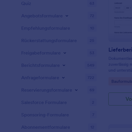
Quiz
63
Angebotsformulare
72
Empfehlungsformulare
10
Rückerstattungsformulare
25
Lieferber
Freigabeformulare
53
Dokumentier
zuverlässig 
Berichtsformulare
549
und unterstü
Lieferanten
Anfrageformulare
722
Go to Cate
Bauformul
Reklamation
Nachverfolgu
Reservierungsformulare
69
Datenerfassu
Vo
Salesforce Formulare
2
Sponsoring-Formulare
7
Abonnementformulare
12