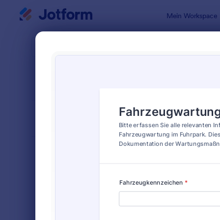
Dialog Start
Mein Workspace
Formularvo
Flot
SORTIEREN NACH
Beliebt
42 Vorlage
FORMULARLAYOUT
Klassisch
KATEGORIEN
Bestellformulare
718
Anmeldeformulare
675