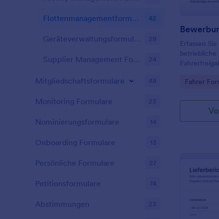
Flottenmanagementformulare
42
Bewerbun
Geräteverwaltungsformulare
29
Erfassen Sie
betrieblich
Supplier Management Forms
24
Fahrerfreiga
für Fuhrpar
Mitgliedschaftsformulare
48
Go to Cate
Fahrer For
Organisatio
Formularant
Monitoring Formulare
23
möchten.
Vo
Nominierungsformulare
14
Onboarding Formulare
13
Persönliche Formulare
27
Petitionsformulare
74
Abstimmungen
23