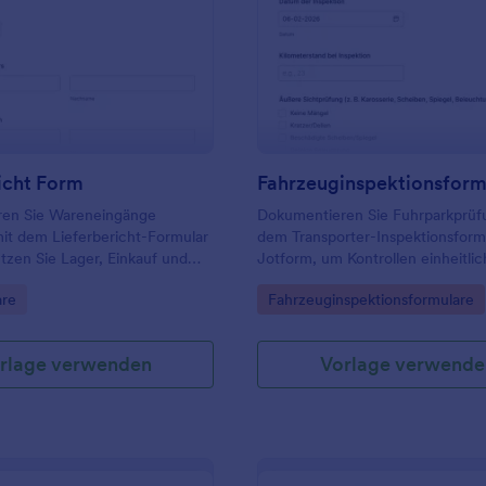
: Lieferbericht Form
: F
Vorschau
Vorschau
icht Form
Fahrzeuginspektionsform
en Sie Wareneingänge
Dokumentieren Sie Fuhrparkprüf
mit dem Lieferbericht-Formular
dem Transporter-Inspektionsform
tzen Sie Lager, Einkauf und
Jotform, um Kontrollen einheitlic
 bei Annahmeprüfung,
erfassen, Wartung besser zu pla
gory:
Go to Category:
are
Fahrzeuginspektionsformulare
en und interner
Ergebnisse zentral für Teams
ng mit digitaler
bereitzuhalten.
ng in Jotform.
rlage verwenden
Vorlage verwende