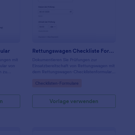
ahrzeuginspektionsformular
: Rettungswagen Chec
Vorschau
ular
Rettungswagen Checkliste Formular
ungen mit
Dokumentieren Sie Prüfungen zur
ular von
Einsatzbereitschaft von Rettungswagen mit
h zu
dem Rettungswagen-Checklistenformular
nen und
in Jotform, ideal für Rettungswachen und
Go to Category:
Checklisten-Formulare
Krankentransporte zur digitalen
Datenerfassung und schnellen Auswertung.
n
Vorlage verwenden