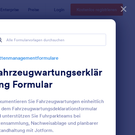
Enterprise
Preise
Login
Kostenlos registrieren
are
ottenmanagementformulare
ahrzeugwartungserklär
ng Formular
umentieren Sie Fahrzeugwartungen einheitlich
 dem Fahrzeugwartungsdeklarationsformular
ettungswagen Checkliste Für Einsatzfahrzeuge
: Fahrzeugmeldung Fo
Vorschau
 unterstützen Sie Fuhrparkteams bei
tensammlung, Nachweisablage und planbarer
tandhaltung mit Jotform.