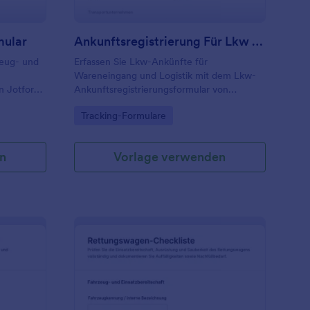
mular
Ankunftsregistrierung Für Lkw Form
zeug- und
Erfassen Sie Lkw-Ankünfte für
Wareneingang und Logistik mit dem Lkw-
n Jotform,
Ankunftsregistrierungsformular von
 Logistik,
Jotform und sorgen Sie für
Go to Category:
Tracking-Formulare
alen
nachvollziehbare Datenerfassung bei
uswertung.
Lieferungen, Fahrern und Zielbereichen.
n
Vorlage verwenden