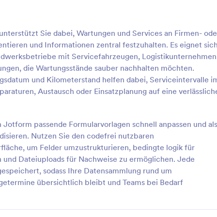
: Fahrzeug Inspektionsformular
: W
Vorschau
Vorschau
nterstützt Sie dabei, Wartungen und Services an Firmen- ode
tieren und Informationen zentral festzuhalten. Es eignet sic
ndwerksbetriebe mit Servicefahrzeugen, Logistikunternehmen
ngen, die Wartungsstände sauber nachhalten möchten.
datum und Kilometerstand helfen dabei, Serviceintervalle i
Inspektionsformular
araturen, Austausch oder Einsatzplanung auf eine verlässlich
en Sie Fahrzeugprüfungen
Dokumentieren Sie wöchentlich
mit dem Fahrzeug-
Fahrzeugprüfungen für Ihren Fuh
ormular von Jotform, ideal für
dem Wöchentliche Fahrzeug-Che
 in Jotform passende Formularvorlagen schnell anpassen und al
erkstätten und Logistik, um
Formular von Jotform und verein
disieren. Nutzen Sie den codefrei nutzbaren
gory:
Go to Category:
sformulare
Checklisten-Formulare
u erfassen, Ergebnisse
die Datenerfassung, Auswertung
äche, um Felder umzustrukturieren, bedingte logik für
lgen und Datenerfassung zu
interne Nachverfolgung.
n und Dateiuploads für Nachweise zu ermöglichen. Jede
n.
rlage verwenden
Vorlage verwende
espeichert, sodass Ihre Datensammlung rund um
termine übersichtlich bleibt und Teams bei Bedarf