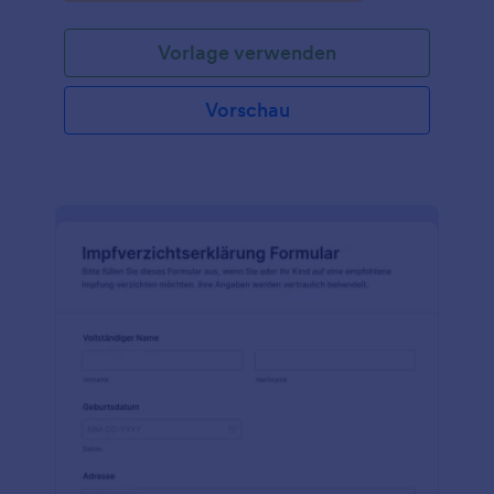
Patienten für den Eingriff medizinisch geeignet sind.
Mit diesem Formular können Ärzte wichtige
Vorlage verwenden
Informationen über die Krankengeschichte des
Patienten, seine aktuellen Medikamente, Allergien
und alle bestehenden Erkrankungen, die sich auf die
Vorschau
Operation auswirken könnten, erfassen. Darüber
hinaus ermöglicht das Formular den Ärzten, die
Ergebnisse von präoperativen Tests wie
Blutuntersuchungen und EKGs zu
dokumentieren.Jotform, der führende
Formulargenerator für Online-Formulare, bietet eine
Reihe von Funktionen, die die Funktionalität und
Benutzerfreundlichkeit des OP-Freigabeformulars
verbessern. Mit seiner benutzerfreundlichen Drag &
Drop-Oberfläche können Arztpraxen und
Krankenhäuser das Formular leicht an ihre speziellen
Bedürfnisse anpassen. Die Integrationsfunktionen
von Jotform ermöglichen eine nahtlose
Datenübertragung zu beliebten Apps und Diensten
wie Google Drive und Salesforce und stellen so
sicher, dass alle Patienteninformationen zugänglich
und organisiert sind. Darüber hinaus ermöglicht