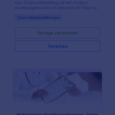
einer Sculptra-Behandlung mit dem Sculptra-
Einwilligungsformular und erleichtern Sie Praxen und
Kosmetikinstituten die digitale Datenerfassung und
Go to Category:
Einverständniserklärungen
Verwaltung jeder Formularantwort.
Vorlage verwenden
Vorschau