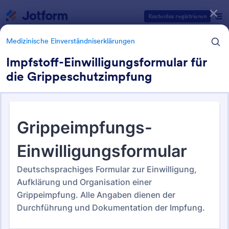
Dialog Start
Kostenlos registrieren
Medizinische Einverständniserklärungen
Impfstoff-Einwilligungsformular für
die Grippeschutzimpfung
Formularvorlagen Kategorien
Medizinische Einverständniserklärungen
Medizinische
Einverständniserklärungen
88 Vorlagen