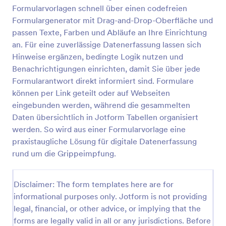
Formularvorlagen schnell über einen codefreien
Formulargenerator mit Drag-and-Drop-Oberfläche und
Formular Zur Psychologischen Beurteilung
passen Texte, Farben und Abläufe an Ihre Einrichtung
an. Für eine zuverlässige Datenerfassung lassen sich
Ein psychologisches Beurteilungsformular wird von
Hinweise ergänzen, bedingte Logik nutzen und
psychologischen Fachkräften verwendet, um die
psychische Gesundheit ihrer Patienten zu
Benachrichtigungen einrichten, damit Sie über jede
beurteilen.
Formularantwort direkt informiert sind. Formulare
Go to Category:
Medizinische Einverständniserklärungen
können per Link geteilt oder auf Webseiten
eingebunden werden, während die gesammelten
Vorlage verwenden
Daten übersichtlich in Jotform Tabellen organisiert
werden. So wird aus einer Formularvorlage eine
praxistaugliche Lösung für digitale Datenerfassung
Vorschau
rund um die Grippeimpfung.
Disclaimer: The form templates here are for
informational purposes only. Jotform is not providing
legal, financial, or other advice, or implying that the
forms are legally valid in all or any jurisdictions. Before