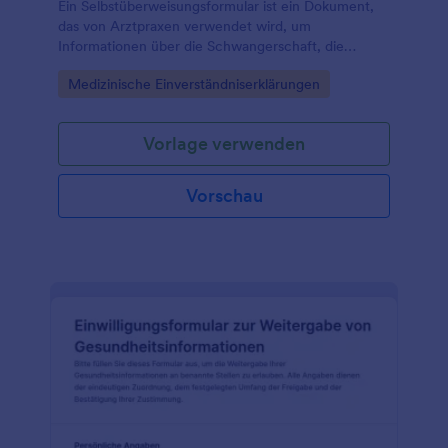
Ein Selbstüberweisungsformular ist ein Dokument,
das von Arztpraxen verwendet wird, um
Informationen über die Schwangerschaft, die
Krankengeschichte und die aktuellen Symptome
Go to Category:
Medizinische Einverständniserklärungen
einer Patientin zu sammeln.
Vorlage verwenden
Vorschau