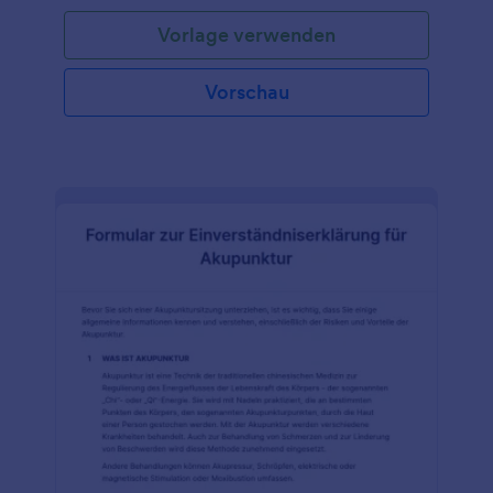
Behandlungsform, bei der akupunkturähnliche
Vorlage verwenden
Nadeln eingesetzt werden, um Schmerzen bei
Patienten zu lindern. Die Erfolgsquote ist doppelt so
hoch wie bei der Physiotherapie. Unser kostenloses,
Vorschau
anpassbares Einverständnisformular für
Trockennadeln kann von medizinischem
Fachpersonal verwendet werden, um
Patienteninformationen zu sammeln und zu
dokumentieren, dass der Patient für die Behandlung
untersucht wird.