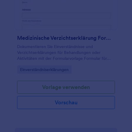
Medizinische Verzichtserklärung Formular
Dokumentieren Sie Einverständnisse und
Verzichtserklärungen für Behandlungen oder
Aktivitäten mit der Formularvorlage Formular für
medizinische Verzichtserklärung von Jotform und
Go to Category:
Einverständniserklärungen
vereinfachen Sie die Datenerfassung sowie jede
Formular-Antwort online.
Vorlage verwenden
Vorschau