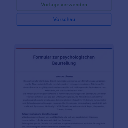
Vorlage verwenden
durchgeführt wird. Die Einholung der Zustimmung
des Patienten vor einer medizinischen Behandlung
ist von entscheidender Bedeutung, da sie die
Vorschau
persönlichen Rechte des Patienten betrifft. Die
Einholung der informierten Zustimmung des
Patienten hilft dem Patienten, die relevanten
Informationen und die Auswirkungen der
Erkrankung und der Behandlung, die an ihm
vorgenommen werden soll, zu beurteilen und zu
verstehen, einschließlich der Risiken, der Belastung
und des erwarteten Nutzens der geplanten
Behandlung. Generell haben Patienten das Recht,
über die Methoden und Arten der Behandlung
informiert zu werden, bevor eine Behandlung
durchgeführt wird. Sie haben das Recht, jede
Behandlung zu akzeptieren oder abzulehnen. Mit
dieser Vorlage für ein medizinisches
Einwilligungsformular können Einrichtungen des
Gesundheitswesens und Ärzte sofort ein eigenes
Dokument zur medizinischen Einwilligung erstellen,
das sie von ihren Patienten erhalten können. Mit
diesem Formular können die Benutzer das Formular