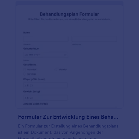
Der Papierkram ist ganz Ihnen überlassen. Fügen Sie
Ihre eigenen Bedingungen und Konditionen hinzu,
laden Sie Ihr Logo hoch und ändern Sie die
Schriftarten und Farben dieses Kindergarten
Allergieformulars mit unserem Drag & Drop-
Formulargenerator. Rüsten Sie auf HIPAA-
freundliche Funktionen auf, um sensible
medizinische Daten zu schützen, oder beantragen
Sie ein kostenloses, unbegrenztes HIPAA-Konto
über unser Kindergartenprogramm. Nutzen Sie
unsere mehr als 100 kostenlosen
Formularverbindungen, um unterschriebene
Einwilligungsformulare automatisch an andere
Konten zu senden, die Sie derzeit verwenden, z. B.
Google Drive, Dropbox oder Box. Mit dieser
Mustervorlage für ein Allergieformular für
Kindergärten können Sie schnell elektronische
Unterschriften und Einverständniserklärungen online
sammeln.
Formular Zur Entwicklung Eines Behandlungsplans
Ein Formular zur Erstellung eines Behandlungsplans
ist ein Dokument, das von Angehörigen der
Gesundheitsberufe verwendet wird, um