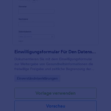
Einwilligungsformular Für Den Datenschutz
Dokumentieren Sie mit dem Einwilligungsformular
zur Weitergabe von Gesundheitsinformationen die
freiwillige Freigabe und zeitliche Begrenzung der
Datenweitergabe für Praxen, Kliniken und
Go to Category:
Einverständniserklärungen
Therapieeinrichtungen über Jotform.
Vorlage verwenden
Vorschau