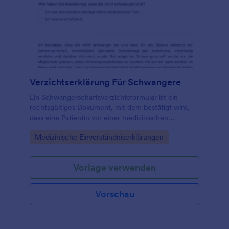
Verzichtserklärung Für Schwangere
Ein Schwangerschaftsverzichtsformular ist ein
rechtsgültiges Dokument, mit dem bestätigt wird,
dass eine Patientin vor einer medizinischen
Behandlung nicht schwanger ist.
Go to Category:
Medizinische Einverständniserklärungen
Vorlage verwenden
Vorschau