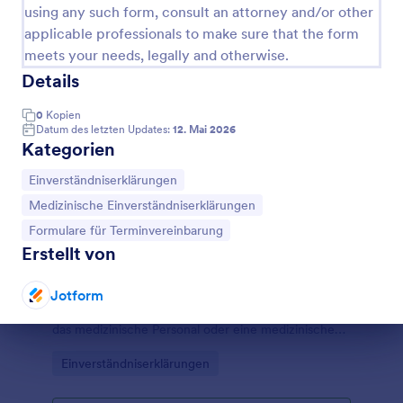
using any such form, consult an attorney and/or other
applicable professionals to make sure that the form
meets your needs, legally and otherwise.
Details
0
Kopien
Datum des letzten Updates:
12. Mai 2026
Kategorien
Zur Kategorie:
Einverständniserklärungen
Zur Kategorie:
Medizinische Einverständniserklärungen
Zur Kategorie:
Formulare für Terminvereinbarung
Erstellt von
Medizinische Einverständniserklärung
Ein medizinisches Einwilligungsformular ist ein
Jotform
Dokument zur Einholung der Zustimmung, mit dem
das medizinische Personal oder eine medizinische
Dialog Ende
Fachkraft die Zustimmung des Patienten vor einer
Go to Category:
Einverständniserklärungen
Behandlung oder einer medizinischen Untersuchung
einholt. Dies ermöglicht es dem Patienten, eine
Entscheidung zu treffen, bevor die Behandlung