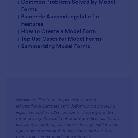
+
Common Problems Solved by Model
Forms
+
Passende Anwendungsfälle für
Features
+
How to Create a Model Form
+
Top Use Cases for Model Forms
+
Summarizing Model Forms
For Managers
Disclaimer: The form templates here are for
informational purposes only. Jotform is not providing
For Teams
legal, financial, or other advice, or implying that the
forms are legally valid in all or any jurisdictions. Before
using any such form, consult an attorney and/or other
applicable professionals to make sure that the form
meets your needs, legally and otherwise.