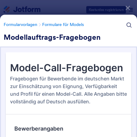
Dialog Start
Kostenlos registrieren
Formularvorlagen
Formulare für Models
Modellauftrags-Fragebogen
Formularvorlagen Kategorien
Formularvorlagen
Formulare für Models
Formulare für Models
7 Vorlagen