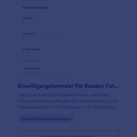
Einwilligungsformular Für Boudoir Fotos
Das Boudoir-Modellfreigabeformular erleichtert
Fotograf:innen und Studios die Datenerfassung und
Dokumentation von Einwilligungen zur Bildnutzung,
inklusive Veröffentlichungshinweisen, über eine
Go to Category:
Einverständniserklärungen
anpassbare Formularvorlage in Jotform.
Vorlage verwenden