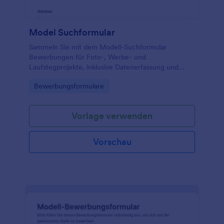
Model Suchformular
Sammeln Sie mit dem Modell-Suchformular
Bewerbungen für Foto-, Werbe- und
Laufstegprojekte, inklusive Datenerfassung und
Foto-Upload, ideal für Agenturen, Fotografen und
Go to Category:
Bewerbungsformulare
Marken, die Talente zentral sichten und verwalten
möchten.
Vorlage verwenden
Vorschau