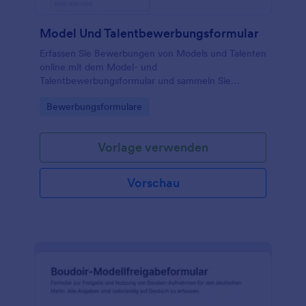
Model Und Talentbewerbungsformular
Erfassen Sie Bewerbungen von Models und Talenten
online mit dem Model- und
Talentbewerbungsformular und sammeln Sie
Datenerfassung, Bildmaterial und Einverständnisse
Go to Category:
Bewerbungsformulare
an einem Ort für Agenturen, Produktionen und
Castings.
Vorlage verwenden
Vorschau