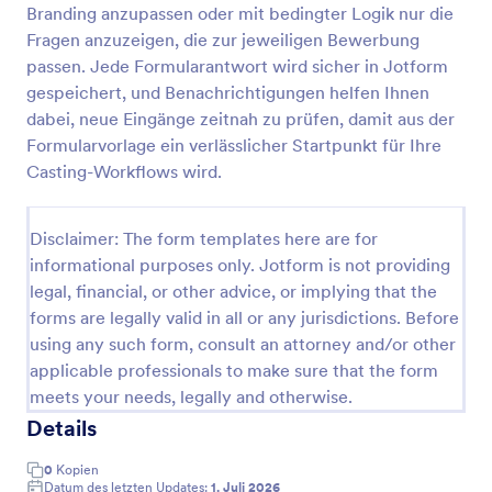
Branding anzupassen oder mit bedingter Logik nur die
Bewerbungsformular Für Modelaufträge
Fragen anzuzeigen, die zur jeweiligen Bewerbung
passen. Jede Formularantwort wird sicher in Jotform
Sammeln Sie Bewerbungen für weibliche Models
online mit dem Modelbewerbung für Frauen
gespeichert, und Benachrichtigungen helfen Ihnen
Formular und erleichtern Sie Agenturen, Castings
dabei, neue Eingänge zeitnah zu prüfen, damit aus der
und Marken die Datenerfassung und Sichtung der
Formularvorlage ein verlässlicher Startpunkt für Ihre
Go to Category:
Bewerbungsformulare
Formularantworten mit Jotform.
Casting-Workflows wird.
Vorlage verwenden
Disclaimer: The form templates here are for
informational purposes only. Jotform is not providing
Vorschau
legal, financial, or other advice, or implying that the
forms are legally valid in all or any jurisdictions. Before
using any such form, consult an attorney and/or other
applicable professionals to make sure that the form
meets your needs, legally and otherwise.
Details
0
Kopien
Datum des letzten Updates:
1. Juli 2026