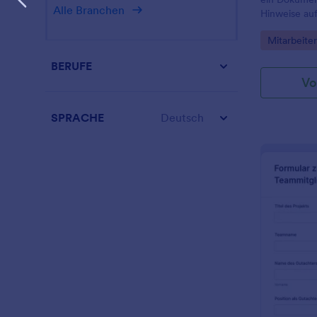
Alle Branchen
Hinweise au
ihrer Mitarbe
Go to Cate
Mitarbeite
BERUFE
Vo
SPRACHE
Deutsch