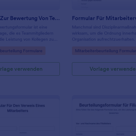
Formular Zur Bewertung Von Teammitgliedern
ertungsformular ist eine
Manchmal sind Disziplinarmaßn
age, die es Teammitgliedern
wirksam, um die Ordnung innerha
die Leistung von Kollegen zu
Organisation aufrechtzuerhalten.
es wird häufig in Schulen
gory:
Go to Category:
rbeurteilung Formulare
Mitarbeiterbeurteilung Formula
um den Fortschritt von
 bewerten, oder von
ilungen, um den Fortschritt
rlage verwenden
Vorlage verwende
ter zu verfolgen. Verwenden
ormular, um eine
nahme der Fähigkeiten,
n und Leistungen jedes
ds im Team vorzunehmen.