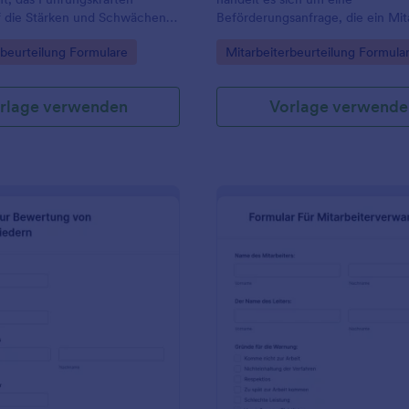
kostenlosen Formularintegratione
f die Stärken und Schwächen
Beförderungsanfrage, die ein Mit
Sie effizienter und führen Sie
iter gibt.
seinen Vorgesetzten sendet.
Mitarbeiterbeurteilungen nahtlos
gory:
Go to Category:
rbeurteilung Formulare
Mitarbeiterbeurteilung Formula
durch - mit einem kostenlosen Fo
Leistungsbeurteilungen.
rlage verwenden
Vorlage verwende
: Formular Zur Bewertung Von Teammitgliedern
: F
Vorschau
Vorschau