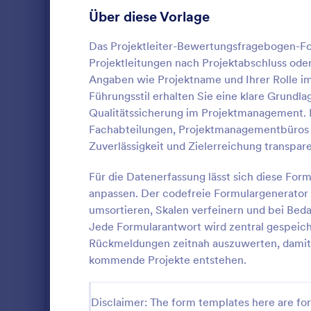
Konferenzanmeldeformulare
24
Über diese Vorlage
Zwischenfallreporte mit Mitarbeitern
24
Das Projektleiter-Bewertungsfragebogen-Fo
Projektleitungen nach Projektabschluss oder
Transportanfrageformulare
23
Angaben wie Projektname und Ihrer Rolle 
Führungsstil erhalten Sie eine klare Grund
Reisebuchungsformulare
21
Qualitätssicherung im Projektmanagement. D
Meeting Formulare
15
Fachabteilungen, Projektmanagementbüros 
Ein Mitarbei
Zuverlässigkeit und Zielerreichung transp
Steuerformulare
15
Art Selbstbe
Managern, V
Für die Datenerfassung lässt sich diese For
Lieferantenantragsformulare
12
verwendet wi
anpassen. Der codefreie Formulargenerator 
Go to Cate
Mitarbeite
Mitarbeiter 
umsortieren, Skalen verfeinern und bei Beda
Infrastructure Forms
7
Jede Formularantwort wird zentral gespeich
Vo
Rückmeldungen zeitnah auszuwerten, damit
Sponsoring Bewerbungsformular
6
kommende Projekte entstehen.
Charity Formulare
39
Disclaimer: The form templates here are for 
Kirchenformulare
98