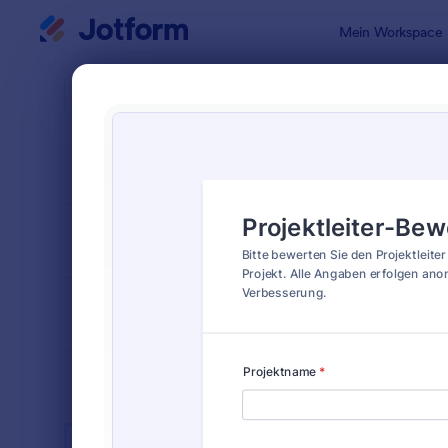
Dialog Start
Mein Workspace
Formularvo
Mitar
SORTIEREN NACH
Beliebt
90 Vorlage
FORMULARLAYOUT
Klassisch
KATEGORIEN
BRANCHEN
Werbeformulare
32