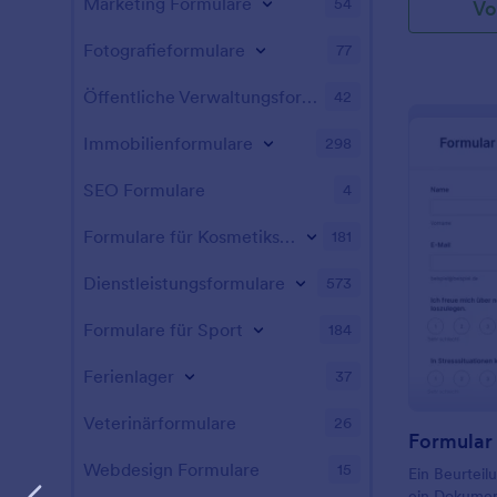
Marketing Formulare
54
Vo
unserer kost
Selbstbewer
Fotografieformulare
77
Öffentliche Verwaltungsformulare
42
Immobilienformulare
298
SEO Formulare
4
Formulare für Kosmetikstudios
181
Dienstleistungsformulare
573
Formulare für Sport
184
Ferienlager
37
Veterinärformulare
26
Webdesign Formulare
15
Ein Beurteilu
ein Dokumen