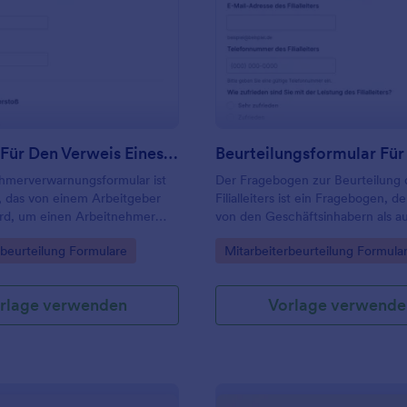
: Formular Für Den Verweis Eines Mitarbeiters
: Be
Vorschau
Vorschau
Formular Für Den Verweis Eines Mitarbeiters
ehmerverwarnungsformular ist
Der Fragebogen zur Beurteilung 
, das von einem Arbeitgeber
Filialleiters ist ein Fragebogen, d
ird, um einen Arbeitnehmer
von den Geschäftsinhabern als a
tsbezogener Probleme zu
den Filialleitern selbst ausgefüllt
gory:
Go to Category:
rbeurteilung Formulare
Mitarbeiterbeurteilung Formula
kann.
rlage verwenden
Vorlage verwende