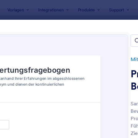
Vorlagen
Integrationen
Produkte
Support
rlagen
Personalformulare
Mitarbeiterbeurteilung Formula
beiterbeurteilung Formulare
n
Mit
P
B
Sam
Be
: Einkommensnachweis Vorlage
: F
Vorschau
Vorschau
Pro
Füh
Zie