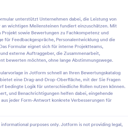
: Formular Für Die Selbstbeurteilung Von Mitarb
: U
Vorschau
Vorschau
rmular unterstützt Unternehmen dabei, die Leistung von
 an wichtigen Meilensteinen fundiert einzuschätzen. Mit
im Projekt sowie Bewertungen zu Fachkompetenz und
lage für Feedbackgespräche, Personalentwicklung und die
as Formular eignet sich für interne Projektteams,
Formular Für Die Selbstbeurteilung Von Mitarbeitern
Umfrage Zur Fernarbeit
und externe Auftraggeber, die Zusammenarbeit,
terbeurteilungsformular ist eine
Eine Umfrage zur Fernarbeit wird
arent bewerten möchten, ohne lange Abstimmungswege.
urteilungsformular, das von
verwendet, um die Wirksamkeit 
orgesetzten und Teamleitern
Office-Richtlinie eines Unterne
mularvorlage in Jotform schnell an Ihren Bewertungskatalog
rd, um die Leistung der
messen und zu analysieren.
bietet eine Drag-and-Drop-Oberfläche, mit der Sie Fragen
gory:
Go to Category:
rbeurteilung Formulare
Mitarbeiterbeurteilung Formula
zu verfolgen und zu bewerten.
rf bedingte Logik für unterschiedliche Rollen nutzen können.
ert, und Benachrichtigungen helfen dabei, eingehende
rlage verwenden
Vorlage verwende
 aus jeder Form-Antwort konkrete Verbesserungen für
informational purposes only. Jotform is not providing legal,