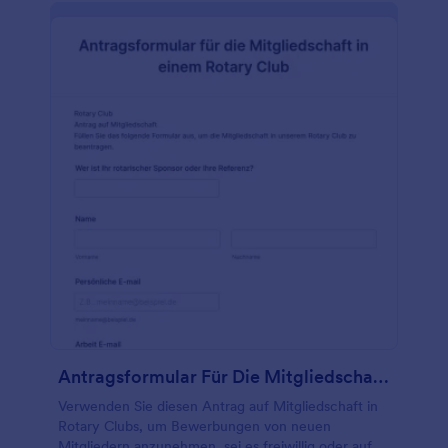
Verwenden Sie dieses Casting-Bewerbungsformular
und beginnen Sie jetzt, Bewerbungen für Ihre
Casting-Agentur zu erhalten! Möchten Sie Ihr
Branding mit Ihrem Formular abstimmen? Fügen Sie
Ihr Logo hinzu, aktualisieren Sie die Schriftarten und
Farben, oder fügen Sie zusätzliche Widgets hinzu,
um Informationen über Ihre Schauspieler
einzuholen. Sie können sogar die über 100
kostenlosen Integrationen von Jotform nutzen, um
Informationen von anderen Plattformen einzulesen!
Wenn Sie Ihre Casting-Aufrufe privat halten und vor
neugierigen Blicken schützen möchten,
konvertieren Sie die Einsendungen einfach in PDFs
oder senden Sie sie mit einem Klick an Ihre anderen
Konten. Der einfachste Weg, Casting-Informationen
online zu sammeln, ist ein kostenloses Online-
Formular zum Ausfüllen von Casting-Aufrufen.
Antragsformular Für Die Mitgliedschaft In Einem Rotary Club
Verwenden Sie diesen Antrag auf Mitgliedschaft in
Rotary Clubs, um Bewerbungen von neuen
Mitgliedern anzunehmen, sei es freiwillig oder auf