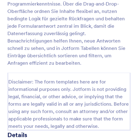
Programmierkenntnisse. Über die Drag-and-Drop-
Antragsformular Für Händler
Oberfläche ordnen Sie Inhalte flexibel an, nutzen
bedingte Logik für gezielte Rückfragen und behalten
Ein einfaches deutschsprachiges
Anmeldungs-/Kontakt-Formular für
jede Formularantwort zentral im Blick, damit die
Gewerbekunden
Datenerfassung zuverlässig gelingt.
Benachrichtigungen helfen Ihnen, neue Antworten
Go to Category:
Geschäftsformulare
schnell zu sehen, und in Jotform Tabellen können Sie
Einträge übersichtlich sortieren und filtern, um
Vorlage verwenden
Anfragen effizient zu bearbeiten.
Vorschau
Disclaimer: The form templates here are for
informational purposes only. Jotform is not providing
legal, financial, or other advice, or implying that the
forms are legally valid in all or any jurisdictions. Before
using any such form, consult an attorney and/or other
applicable professionals to make sure that the form
meets your needs, legally and otherwise.
Details