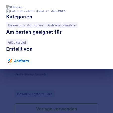
0
Kopien
Datum des letzten Updates:
1. Juni 2026
Kategorien
Zur Kategorie:
Zur Kategorie:
Bewerbungsformulare
Anfrageformulare
Am besten geeignet für
Zur Kategorie:
Glücksspiel
Erstellt von
Jotform
Online Bewerbung VA
Dialog Ende
Bewerbungsformular
Go to Category:
Bewerbungsformulare
Vorlage verwenden