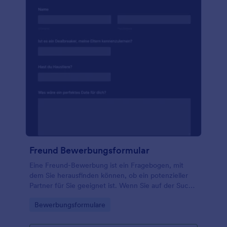
Freund Bewerbungsformular
Eine Freund-Bewerbung ist ein Fragebogen, mit
dem Sie herausfinden können, ob ein potenzieller
Partner für Sie geeignet ist. Wenn Sie auf der Suche
nach Liebe im Internet sind, können Sie mit dieser
Go to Category:
Bewerbungsformulare
kostenlosen Vorlage für eine Freund-Bewerbung
Informationen über potenzielle Partner sammeln.
Fragen Sie sie, wie ein perfektes Date aussieht, was