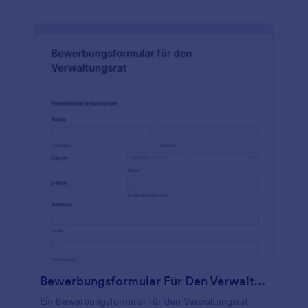
Website ein oder teilen Sie es mit einem Link und
schon können Sie Mitglieder einladen. Sie können
auch die Schriftarten, Farben und Hintergründe
ändern. Sie können mehr als 100 Konten integrieren,
um die erfassten Informationen zu speichern, oder
Sie können die Mitglieder über Jotform-Tabellen
verfolgen und verwalten. Jede Antwort füllt die
Tabelle automatisch aus. Vergrößern Sie Ihre Gilde
ganz einfach mit Jotform.
Bewerbungsformular Für Den Verwaltungsrat
Ein Bewerbungsformular für den Verwaltungsrat