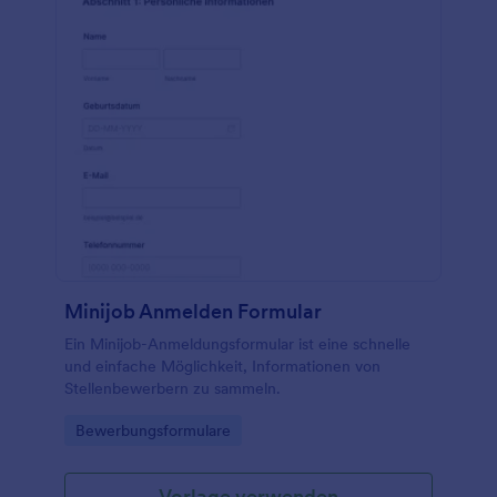
unterwegs einsehen und die erfassten
Mietformulare ganz einfach mit Ihrem Konto
synchronisieren, um sie nach Belieben zu
organisieren! Und das alles ohne
Programmierkenntnisse!
Minijob Anmelden Formular
Ein Minijob-Anmeldungsformular ist eine schnelle
und einfache Möglichkeit, Informationen von
Stellenbewerbern zu sammeln.
Go to Category:
Bewerbungsformulare
Vorlage verwenden