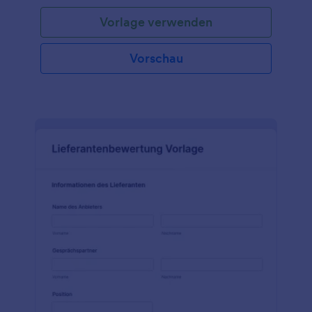
dieses Formular in eine der mehr als 20 verfügbaren
Vorlage verwenden
Zahlungsmethoden von Jotform, darunter Square,
PayPal, Stripe und andere. Dieses Anmeldeformular
für Schulungen, Kurse oder Klassen ist vollständig
Vorschau
anpassbar, sodass Sie alle erforderlichen Daten wie
Kontaktinformationen, Kursangebote, Dauer,
natürlich auch Kreditkarteninformationen für die
Zahlung und vieles mehr erfassen können.