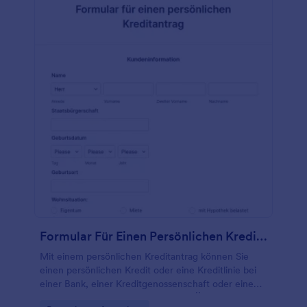
verschiedene Fragen, Formularfelder und Widgets
zu Ihrem Formular hinzu und erfassen Sie die
notwendigen Informationen über Ihre potenziellen
Models. Verwenden Sie verschiedene
Speicherdienstkonten? Das ist kein Problem!
Jotform verfügt über mehr als 100 Integrationen für
Drittanbieter-Plattformen wie Google Tabellen,
Google Drive und Dropbox. Gehen Sie online,
melden Sie sich für ein Konto an und fangen Sie an,
die benötigten Einsendungen mit Jotform zu
erfassen.
Formular Für Einen Persönlichen Kreditantrag
Mit einem persönlichen Kreditantrag können Sie
einen persönlichen Kredit oder eine Kreditlinie bei
einer Bank, einer Kreditgenossenschaft oder einem
Fintech-Unternehmen beantragen. Ähnlich wie bei