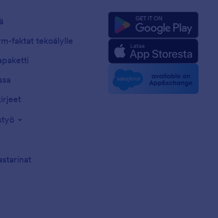
ä
m-faktat tekoälylle
paketti
ssa
irjeet
styö
astarinat