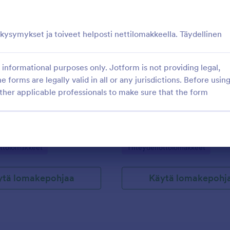
: Responsiivinen Sininen Yhteydenottolomake
: S
Esikatselu
Esikatselu
 kysymykset ja toiveet helposti nettilomakkeella. Täydellinen
informational purposes only. Jotform is not providing legal,
e forms are legally valid in all or any jurisdictions. Before usin
Responsiivinen Sininen Yhteydenottolomake
ther applicable professionals to make sure that the form
yhteydenottolomake sinisellä
Unohda tylsät ja mustavalkoiset 
ydellinen moderneille
Käytä tätä kaunista ja värikästä
yhteydenottolomaketta piristääks
asiakkaidesi päivää.
gory:
Go to Category:
ttolomakkeet
Yhteydenottolomakkeet
ytä lomakepohjaa
Käytä lomakepohj