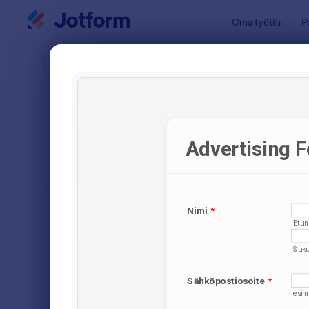
Dialogin aloitus
Oma työtila
P
Lomakepoh
Yhte
JÄRJESTÄ
Suosituimmat
Jotform ta
Lomakkeen asettelu
Klassikko
TYYPIT
Tilauslomakkeet
5
Rekisteröintilomakkeet
9