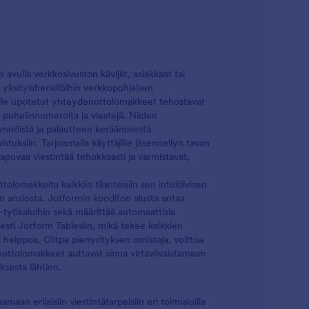
avulla verkkosivuston kävijät, asiakkaat tai
i yksityishenkilöihin verkkopohjaisen
ivuille upotetut yhteydenottolomakkeet tehostavat
, puhelinnumeroita ja viestejä. Niiden
pyynnöistä ja palautteen keräämisestä
tuksiin. Tarjoamalla käyttäjille jäsennellyn tavan
apuvaa viestintää tehokkaasti ja varmistavat,
lomakkeita kaikkiin tilanteisiin sen intuitiivisen
on ansiosta. Jotformin kooditon alusta antaa
-työkaluihin sekä määrittää automaattisia
sesti Jotform Tablesiin, mikä tekee kaikkien
a helppoa. Olitpa pienyrityksen omistaja, voittoa
nottolomakkeet auttavat sinua virtaviivaistamaan
ksesta lähtien.
an erilaisiin viestintätarpeisiin eri toimialoilla