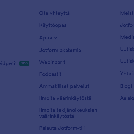
Ota yhteyttä
Meist
Käyttöopas
Jotfor
Media
Apua
Uutisi
Jotform akatemia
Uutisk
Webinaarit
idgetit
NEW
Yhtei
Podcastit
Ammatilliset palvelut
Blogi
Ilmoita väärinkäytöstä
Asiak
Ilmoita tekijänoikeuksien
väärinkäytöstä
Palauta Jotform-tili