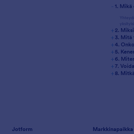
-
1. Mikä
Yhteyde
yksityis
+
2. Miks
+
3. Mitä
+
4. Onko
+
5. Kene
+
6. Mite
+
7. Void
+
8. Mitk
Jotform
Markkinapaikka