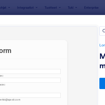
ohjat
Integraatiot
Tuotteet
Tuki
Enterprise
jat
ydenottolomakkeet
rjoaa 6 Yhteydenottolomakkeet
Lo
M
m
: Yhteystietolomake Upealla Otsikolla Ja Footeri
: Y
Esikatselu
Esikatselu