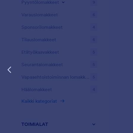
Pyyntölomakkeet
9
Varauslomakkeet
6
Sponsorilomakkeet
4
Tilauslomakkeet
6
Etätyökaavakkeet
5
Seurantalomakkeet
5
Vapaaehtoistoiminnan lomakkeet
5
Häälomakkeet
4
Kaikki kategoriat
TOIMIALAT