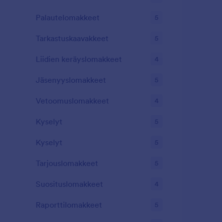
Palautelomakkeet
5
Tarkastuskaavakkeet
5
Liidien keräyslomakkeet
4
Jäsenyyslomakkeet
5
Vetoomuslomakkeet
4
Kyselyt
5
Kyselyt
5
Tarjouslomakkeet
5
Suosituslomakkeet
4
Raporttilomakkeet
5