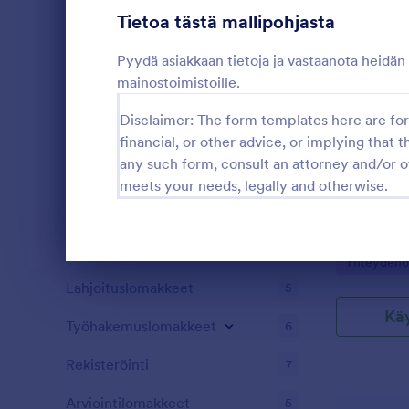
Rekisteröitymislomakkeet
Tietoa tästä mallipohjasta
4
Äänestys
4
Pyydä asiakkaan tietoja ja vastaanota heidän
mainostoimistoille.
Tiivistelmälomakkeet
5
Disclaimer: The form templates here are for 
Tarkastus
6
financial, or other advice, or implying that th
any such form, consult an attorney and/or o
Palkintolomakkeet
5
meets your needs, legally and otherwise.
Puhdas CSS 
teemalla. Tä
Laskentalomakkeet
5
nettisivuille.
Sisältölomakkeet
5
Go to Cate
Yhteydeno
Dialogin loppu
Lahjoituslomakkeet
5
Kä
Työhakemuslomakkeet
6
Rekisteröinti
7
Arviointilomakkeet
5