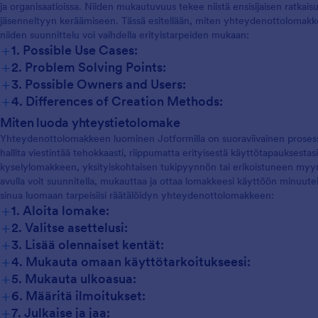
ja organisaatioissa. Niiden mukautuvuus tekee niistä ensisijaisen ratkais
jäsenneltyyn keräämiseen. Tässä esitellään, miten yhteydenottolomakkei
niiden suunnittelu voi vaihdella erityistarpeiden mukaan:
+
1. Possible Use Cases:
+
2. Problem Solving Points:
+
3. Possible Owners and Users:
+
4. Differences of Creation Methods:
Miten luoda yhteystietolomake
Yhteydenottolomakkeen luominen Jotformilla on suoraviivainen prosessi,
hallita viestintää tehokkaasti, riippumatta erityisestä käyttötapauksestasi
kyselylomakkeen, yksityiskohtaisen tukipyynnön tai erikoistuneen myyn
avulla voit suunnitella, mukauttaa ja ottaa lomakkeesi käyttöön minuutei
sinua luomaan tarpeisiisi räätälöidyn yhteydenottolomakkeen:
+
1. Aloita lomake:
+
2. Valitse asettelusi:
+
3. Lisää olennaiset kentät:
+
4. Mukauta omaan käyttötarkoitukseesi:
+
5. Mukauta ulkoasua:
+
6. Määritä ilmoitukset:
+
7. Julkaise ja jaa: