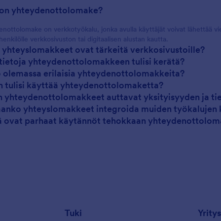
 on yhteydenottolomake?
nottolomake on verkkotyökalu, jonka avulla käyttäjät voivat lähettää vies
henkilölle verkkosivuston tai digitaalisen alustan kautta.
i yhteyslomakkeet ovat tärkeitä verkkosivustoille?
 tietoja yhteydenottolomakkeen tulisi kerätä?
 olemassa erilaisia yhteydenottolomakkeita?
n tulisi käyttää yhteydenottolomaketta?
n yhteydenottolomakkeet auttavat yksityisyyden ja ti
aanko yhteyslomakkeet integroida muiden työkalujen 
ä ovat parhaat käytännöt tehokkaan yhteydenottolom
Tuki
Yritys