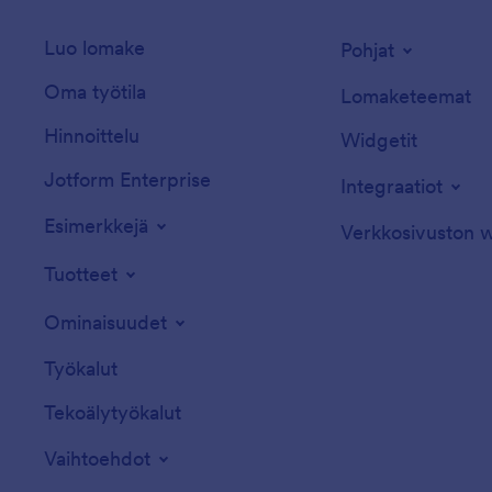
Luo lomake
Pohjat
Oma työtila
Lomaketeemat
Hinnoittelu
Widgetit
Jotform Enterprise
Integraatiot
Esimerkkejä
Verkkosivuston w
Tuotteet
Ominaisuudet
Työkalut
Tekoälytyökalut
Vaihtoehdot