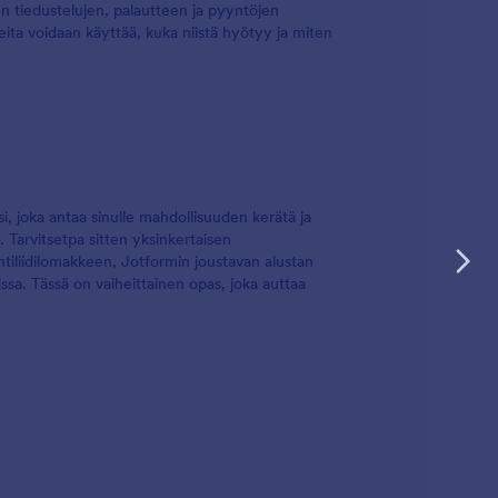
un tiedustelujen, palautteen ja pyyntöjen
ta voidaan käyttää, kuka niistä hyötyy ja miten
 joka antaa sinulle mahdollisuuden kerätä ja
. Tarvitsetpa sitten yksinkertaisen
tiliidilomakkeen, Jotformin joustavan alustan
ssa. Tässä on vaiheittainen opas, joka auttaa