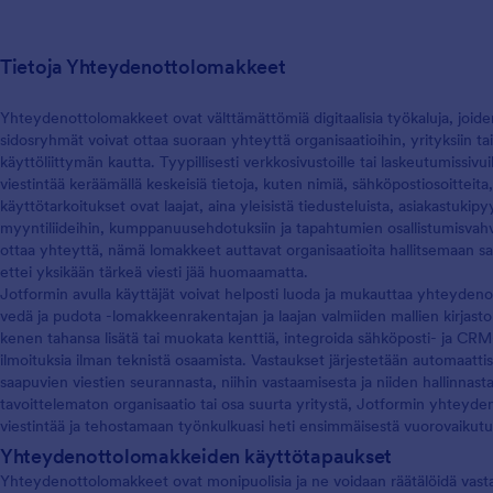
Tietoja Yhteydenottolomakkeet
Yhteydenottolomakkeet ovat välttämättömiä digitaalisia työkaluja, joiden 
sidosryhmät voivat ottaa suoraan yhteyttä organisaatioihin, yrityksiin ta
käyttöliittymän kautta. Tyypillisesti verkkosivustoille tai laskeutumiss
viestintää keräämällä keskeisiä tietoja, kuten nimiä, sähköpostiosoitteita
käyttötarkoitukset ovat laajat, aina yleisistä tiedusteluista, asiakastuki
myyntiliideihin, kumppanuusehdotuksiin ja tapahtumien osallistumisvahvis
ottaa yhteyttä, nämä lomakkeet auttavat organisaatioita hallitsemaan sa
ettei yksikään tärkeä viesti jää huomaamatta.
Jotformin avulla käyttäjät voivat helposti luoda ja mukauttaa yhteydenotto
vedä ja pudota -lomakkeenrakentajan ja laajan valmiiden mallien kirjast
kenen tahansa lisätä tai muokata kenttiä, integroida sähköposti- ja CRM
ilmoituksia ilman teknistä osaamista. Vastaukset järjestetään automaatti
saapuvien viestien seurannasta, niihin vastaamisesta ja niiden hallinnast
tavoittelematon organisaatio tai osa suurta yritystä, Jotformin yhteyde
viestintää ja tehostamaan työnkulkuasi heti ensimmäisestä vuorovaikutu
Yhteydenottolomakkeiden käyttötapaukset
Yhteydenottolomakkeet ovat monipuolisia ja ne voidaan räätälöidä vastaama