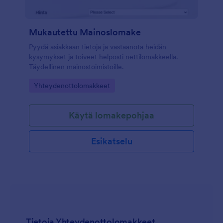
Mukautettu Mainoslomake
Pyydä asiakkaan tietoja ja vastaanota heidän
kysymykset ja toiveet helposti nettilomakkeella.
Täydellinen mainostoimistoille.
Go to Category:
Yhteydenottolomakkeet
Käytä lomakepohjaa
Esikatselu
Tietoja Yhteydenottolomakkeet