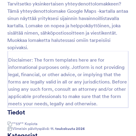
tai käytä sitä erillisenä lomakkeena.
Tarvitsetko yksinkertaisen yhteydenottolomakkeen?
Esikatselu
Tämä yhteydenottolomake Google Maps -kartalla antaa
sinun näyttää yrityksesi sijainnin havainnoillistavalla
kartalla. Lomake on nopea ja helppokäyttöinen, joka
sisältää nimen, sähköpostiosoitteen ja viestikentät.
Muokkaa lomaketta halutessasi omiin tarpeisiisi
sopivaksi.
Disclaimer: The form templates here are for
informational purposes only. Jotform is not providing
legal, financial, or other advice, or implying that the
forms are legally valid in all or any jurisdictions. Before
using any such form, consult an attorney and/or other
applicable professionals to make sure that the form
meets your needs, legally and otherwise.
Tiedot
**59**
Kopiota
Viimeisin päivityspäivä:
11. toukokuuta 2026
Kategoriat