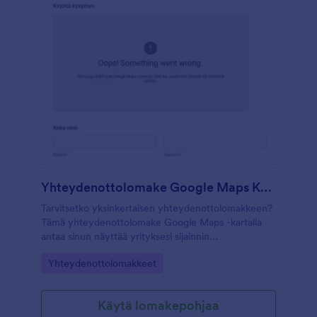
Yhteydenottolomake Google Maps Kartalla
Tarvitsetko yksinkertaisen yhteydenottolomakkeen?
Tämä yhteydenottolomake Google Maps -kartalla
antaa sinun näyttää yrityksesi sijainnin
havainnoillistavalla kartalla. Lomake on nopea ja
Go to Category:
Yhteydenottolomakkeet
helppokäyttöinen, joka sisältää nimen,
sähköpostiosoitteen ja viestikentät. Muokkaa
lomaketta halutessasi omiin tarpeisiisi sopivaksi.
Käytä lomakepohjaa