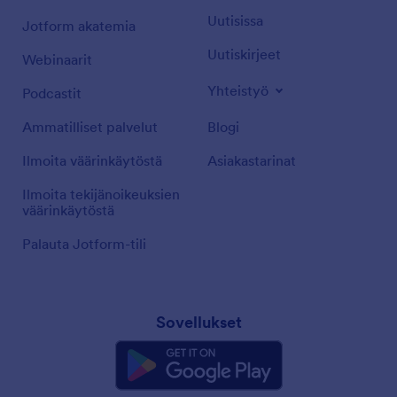
Uutisissa
Jotform akatemia
Uutiskirjeet
Webinaarit
Yhteistyö
Podcastit
Ammatilliset palvelut
Blogi
Ilmoita väärinkäytöstä
Asiakastarinat
Ilmoita tekijänoikeuksien
väärinkäytöstä
Palauta Jotform-tili
Sovellukset