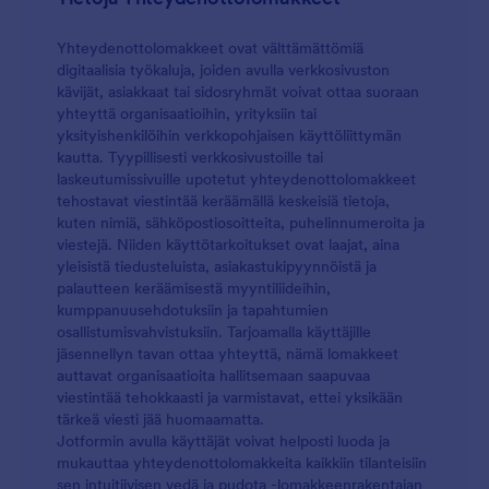
Yhteydenottolomakkeet ovat välttämättömiä
digitaalisia työkaluja, joiden avulla verkkosivuston
kävijät, asiakkaat tai sidosryhmät voivat ottaa suoraan
yhteyttä organisaatioihin, yrityksiin tai
yksityishenkilöihin verkkopohjaisen käyttöliittymän
kautta. Tyypillisesti verkkosivustoille tai
laskeutumissivuille upotetut yhteydenottolomakkeet
tehostavat viestintää keräämällä keskeisiä tietoja,
kuten nimiä, sähköpostiosoitteita, puhelinnumeroita ja
viestejä. Niiden käyttötarkoitukset ovat laajat, aina
yleisistä tiedusteluista, asiakastukipyynnöistä ja
palautteen keräämisestä myyntiliideihin,
kumppanuusehdotuksiin ja tapahtumien
osallistumisvahvistuksiin. Tarjoamalla käyttäjille
jäsennellyn tavan ottaa yhteyttä, nämä lomakkeet
auttavat organisaatioita hallitsemaan saapuvaa
viestintää tehokkaasti ja varmistavat, ettei yksikään
tärkeä viesti jää huomaamatta.
Jotformin avulla käyttäjät voivat helposti luoda ja
mukauttaa yhteydenottolomakkeita kaikkiin tilanteisiin
sen intuitiivisen vedä ja pudota -lomakkeenrakentajan