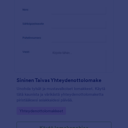
Sininen Taivas Yhteydenottolomake
Unohda tylsät ja mustavalkoiset lomakkeet. Käytä
tätä kaunista ja värikästä yhteydenottolomaketta
piristääksesi asiakkaidesi päivää.
Go to Category:
Yhteydenottolomakkeet
Käytä lomakepohjaa