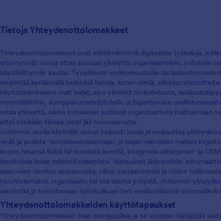
Tietoja Yhteydenottolomakkeet
Yhteydenottolomakkeet ovat välttämättömiä digitaalisia työkaluja, joiden 
sidosryhmät voivat ottaa suoraan yhteyttä organisaatioihin, yrityksiin ta
käyttöliittymän kautta. Tyypillisesti verkkosivustoille tai laskeutumiss
viestintää keräämällä keskeisiä tietoja, kuten nimiä, sähköpostiosoitteita
käyttötarkoitukset ovat laajat, aina yleisistä tiedusteluista, asiakastuki
myyntiliideihin, kumppanuusehdotuksiin ja tapahtumien osallistumisvahvis
ottaa yhteyttä, nämä lomakkeet auttavat organisaatioita hallitsemaan sa
ettei yksikään tärkeä viesti jää huomaamatta.
Jotformin avulla käyttäjät voivat helposti luoda ja mukauttaa yhteydenotto
vedä ja pudota -lomakkeenrakentajan ja laajan valmiiden mallien kirjast
kenen tahansa lisätä tai muokata kenttiä, integroida sähköposti- ja CRM
ilmoituksia ilman teknistä osaamista. Vastaukset järjestetään automaatti
saapuvien viestien seurannasta, niihin vastaamisesta ja niiden hallinnast
tavoittelematon organisaatio tai osa suurta yritystä, Jotformin yhteyde
viestintää ja tehostamaan työnkulkuasi heti ensimmäisestä vuorovaikutu
Yhteydenottolomakkeiden käyttötapaukset
Yhteydenottolomakkeet ovat monipuolisia ja ne voidaan räätälöidä vastaama