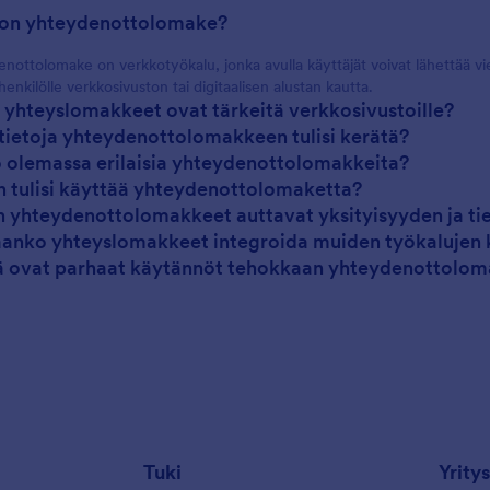
 on yhteydenottolomake?
nottolomake on verkkotyökalu, jonka avulla käyttäjät voivat lähettää vies
henkilölle verkkosivuston tai digitaalisen alustan kautta.
i yhteyslomakkeet ovat tärkeitä verkkosivustoille?
 tietoja yhteydenottolomakkeen tulisi kerätä?
 olemassa erilaisia yhteydenottolomakkeita?
n tulisi käyttää yhteydenottolomaketta?
n yhteydenottolomakkeet auttavat yksityisyyden ja ti
aanko yhteyslomakkeet integroida muiden työkalujen 
ä ovat parhaat käytännöt tehokkaan yhteydenottolom
Tuki
Yritys