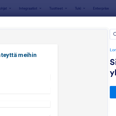
ohjat
Integraatiot
Tuotteet
Tuki
Enterprise
jat
ydenottolomakkeet
rjoaa 6 Yhteydenottolomakkeet
Lo
S
y
: Yhteystietolomake Upealla Otsikolla Ja Footeri
: Y
Esikatselu
Esikatselu