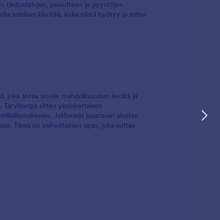
un tiedustelujen, palautteen ja pyyntöjen
ta voidaan käyttää, kuka niistä hyötyy ja miten
 joka antaa sinulle mahdollisuuden kerätä ja
. Tarvitsetpa sitten yksinkertaisen
tiliidilomakkeen, Jotformin joustavan alustan
ssa. Tässä on vaiheittainen opas, joka auttaa