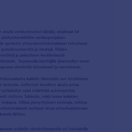
avulla verkkosivuston kävijät, asiakkaat tai
i yksityishenkilöihin verkkopohjaisen
ivuille upotetut yhteydenottolomakkeet tehostavat
, puhelinnumeroita ja viestejä. Niiden
pyynnöistä ja palautteen keräämisestä
tuksiin. Tarjoamalla käyttäjille jäsennellyn tavan
apuvaa viestintää tehokkaasti ja varmistavat,
lomakkeita kaikkiin tilanteisiin sen intuitiivisen
on ansiosta. Jotformin kooditon alusta antaa
-työkaluihin sekä määrittää automaattisia
sesti Jotform Tablesiin, mikä tekee kaikkien
a helppoa. Olitpa pienyrityksen omistaja, voittoa
nottolomakkeet auttavat sinua virtaviivaistamaan
ksesta lähtien.
an erilaisiin viestintätarpeisiin eri toimialoilla