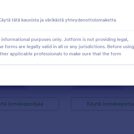
: Responsiivinen Sininen Yhteydenottolomake
: S
Esikatselu
Esikatselu
Käytä tätä kaunista ja värikästä yhteydenottolomaketta
informational purposes only. Jotform is not providing legal,
e forms are legally valid in all or any jurisdictions. Before usin
Responsiivinen Sininen Yhteydenottolomake
ther applicable professionals to make sure that the form
yhteydenottolomake sinisellä
Unohda tylsät ja mustavalkoiset 
ydellinen moderneille
Käytä tätä kaunista ja värikästä
yhteydenottolomaketta piristääks
asiakkaidesi päivää.
gory:
Go to Category:
ttolomakkeet
Yhteydenottolomakkeet
ytä lomakepohjaa
Käytä lomakepohj