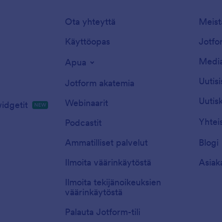
Ota yhteyttä
Meist
Käyttöopas
Jotfor
Media
Apua
Uutisi
Jotform akatemia
Uutisk
Webinaarit
idgetit
NEW
Yhtei
Podcastit
Ammatilliset palvelut
Blogi
Ilmoita väärinkäytöstä
Asiak
Ilmoita tekijänoikeuksien
väärinkäytöstä
Palauta Jotform-tili