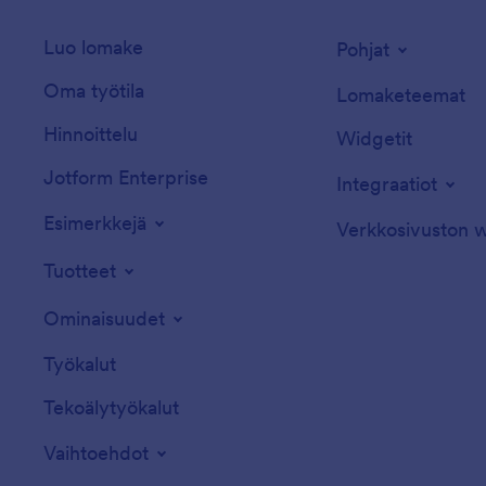
Luo lomake
Pohjat
Oma työtila
Lomaketeemat
Hinnoittelu
Widgetit
Jotform Enterprise
Integraatiot
Esimerkkejä
Verkkosivuston w
Tuotteet
Ominaisuudet
Työkalut
Tekoälytyökalut
Vaihtoehdot