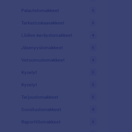
Palautelomakkeet
5
Tarkastuskaavakkeet
5
Liidien keräyslomakkeet
4
Jäsenyyslomakkeet
5
Vetoomuslomakkeet
4
Kyselyt
5
Kyselyt
5
Tarjouslomakkeet
5
Suosituslomakkeet
4
Raporttilomakkeet
5