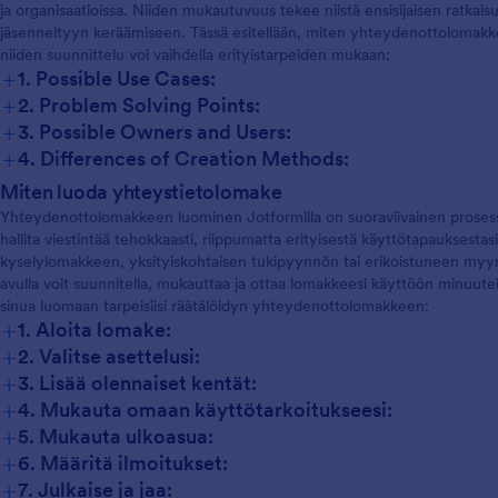
ja organisaatioissa. Niiden mukautuvuus tekee niistä ensisijaisen ratkais
jäsenneltyyn keräämiseen. Tässä esitellään, miten yhteydenottolomakkei
niiden suunnittelu voi vaihdella erityistarpeiden mukaan:
+
1. Possible Use Cases:
+
2. Problem Solving Points:
+
3. Possible Owners and Users:
+
4. Differences of Creation Methods:
Miten luoda yhteystietolomake
Yhteydenottolomakkeen luominen Jotformilla on suoraviivainen prosessi,
hallita viestintää tehokkaasti, riippumatta erityisestä käyttötapauksestasi
kyselylomakkeen, yksityiskohtaisen tukipyynnön tai erikoistuneen myyn
avulla voit suunnitella, mukauttaa ja ottaa lomakkeesi käyttöön minuutei
sinua luomaan tarpeisiisi räätälöidyn yhteydenottolomakkeen:
+
1. Aloita lomake:
+
2. Valitse asettelusi:
+
3. Lisää olennaiset kentät:
+
4. Mukauta omaan käyttötarkoitukseesi:
+
5. Mukauta ulkoasua:
+
6. Määritä ilmoitukset:
+
7. Julkaise ja jaa: