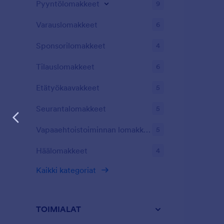
Pyyntölomakkeet
9
Varauslomakkeet
6
Sponsorilomakkeet
4
Tilauslomakkeet
6
Etätyökaavakkeet
5
Seurantalomakkeet
5
Vapaaehtoistoiminnan lomakkeet
5
Häälomakkeet
4
Kaikki kategoriat
TOIMIALAT