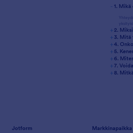
-
1. Mikä
Yhteyde
yksityis
+
2. Miks
+
3. Mitä
+
4. Onko
+
5. Kene
+
6. Mite
+
7. Void
+
8. Mitk
Jotform
Markkinapaikka