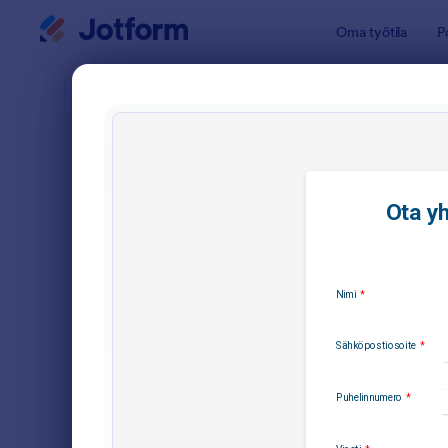
Dialogin aloitus
Oma työtila
P
Lomakepoh
Yhte
JÄRJESTÄ
Suosituimmat
Jotform ta
Lomakkeen asettelu
Klassikko
TYYPIT
Tilauslomakkeet
5
Rekisteröintilomakkeet
9