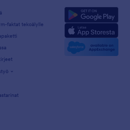
ä
m-faktat tekoälylle
paketti
ssa
irjeet
styö
astarinat