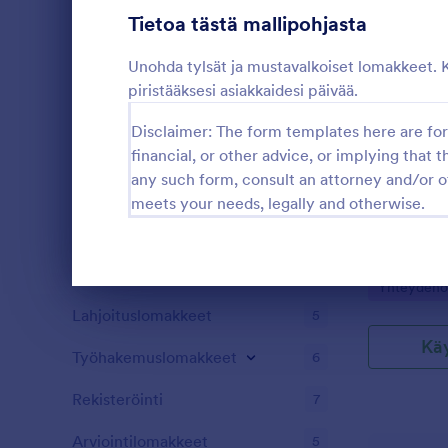
Rekisteröitymislomakkeet
Tietoa tästä mallipohjasta
4
Äänestys
4
Unohda tylsät ja mustavalkoiset lomakkeet. 
piristääksesi asiakkaidesi päivää.
Tiivistelmälomakkeet
5
Disclaimer: The form templates here are for 
Tarkastus
6
financial, or other advice, or implying that th
any such form, consult an attorney and/or o
Palkintolomakkeet
5
meets your needs, legally and otherwise.
Puhdas CSS 
teemalla. Tä
Laskentalomakkeet
5
nettisivuille.
Sisältölomakkeet
5
Go to Cate
Yhteydeno
Dialogin loppu
Lahjoituslomakkeet
5
Kä
Työhakemuslomakkeet
6
Rekisteröinti
7
Arviointilomakkeet
5