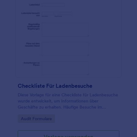
Checkliste Für Ladenbesuche
Diese Vorlage für eine Checkliste für Ladenbesuche
wurde entwickelt, um Informationen über
Geschäfte zu erhalten. Häufige Besuche im
Geschäft sind der perfekte Weg, um Ihr Geschäft
Go to Category:
Audit Formulare
zu verbessern. Diese Vorlage für eine Checkliste für
Ladenbesuche wird Ihnen helfen, diese Besuche zu
verbessern.
Vorlage verwenden