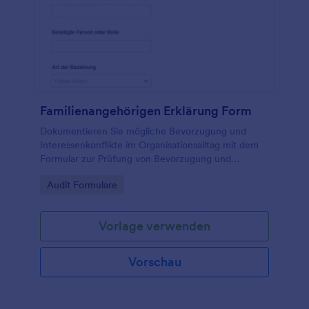
Familienangehörigen Erklärung Form
Dokumentieren Sie mögliche Bevorzugung und
Interessenkonflikte im Organisationsalltag mit dem
Formular zur Prüfung von Bevorzugung und
unterstützen Sie Teams bei transparenter
Go to Category:
Audit Formulare
Datenerhebung und nachvollziehbarer interner
Prüfung.
Vorlage verwenden
Vorschau