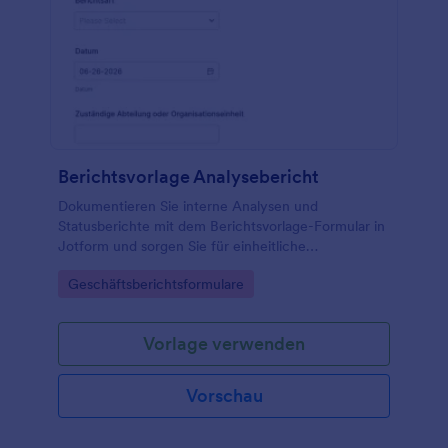
Berichtsvorlage Analysebericht
Dokumentieren Sie interne Analysen und
Statusberichte mit dem Berichtsvorlage-Formular in
Jotform und sorgen Sie für einheitliche
Datenerfassung, klare Prioritäten und eine
Go to Category:
Geschäftsberichtsformulare
reibungslose interne Freigabe in Teams und
Abteilungen.
Vorlage verwenden
Vorschau