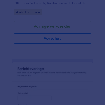
hilft Teams in Logistik, Produktion und Handel dabei,
Zustände zu vergleichen und Verbesserungen
Go to Category:
Audit Formulare
planbar abzuleiten.
Vorlage verwenden
Vorschau