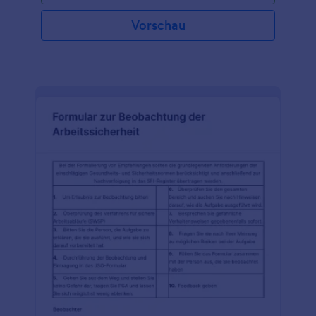
der Durchführung eines 5s-Audits beauftragt
wurde, aber auch von jedem anderen, der für die 5s
Vorschau
zuständig ist. Ein 5er-Auditformular ermöglicht es
jedem, die wichtigsten 5s-Verstöße zu identifizieren
und hilft dabei, die 5s unter Kontrolle zu halten. Sie
können ein bestehendes 5s-Audit-Formular in
Jotform importieren und es sofort in ein
mobilfreundliches Online-Formular umwandeln
lassen, indem Sie ein Smart PDF-Formular
verwenden. Das Formular wird dann wieder in Ihre
ursprüngliche PDF-Vorlage umgewandelt, wenn es
eingereicht wird, sodass Sie ein effizienteres
Verfahren erleben, ohne das Layout Ihres
ursprünglichen Formulars zu opfern. Verwenden Sie
das sichere 5s-Online-Auditformular von Jotform,
um den Auditprozess für Auditoren zu
vereinfachen.