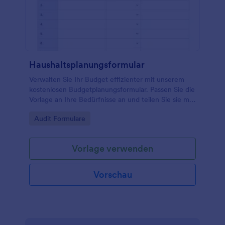
Haushaltsplanungsformular
Verwalten Sie Ihr Budget effizienter mit unserem
kostenlosen Budgetplanungsformular. Passen Sie die
Vorlage an Ihre Bedürfnisse an und teilen Sie sie mit
anderen oder füllen Sie sie selbst mit den
Go to Category:
Audit Formulare
erwarteten Ausgaben aus.
Vorlage verwenden
Vorschau