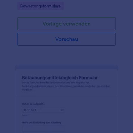
Gutachterbüros, Immobilienverwaltungen sowie
Go to Category:
Bewertungsformulare
Finanz- und Versicherungsbereiche.
Vorlage verwenden
Vorschau