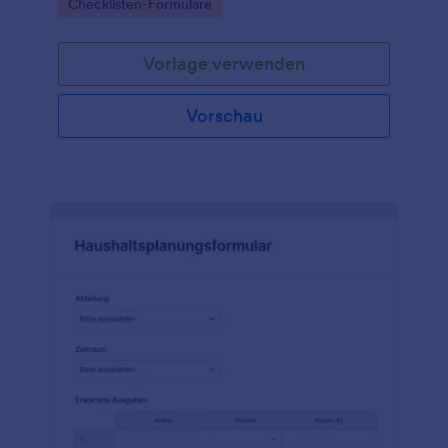
Go to Category:
Checklisten-Formulare
koordinieren.
Vorlage verwenden
Vorschau