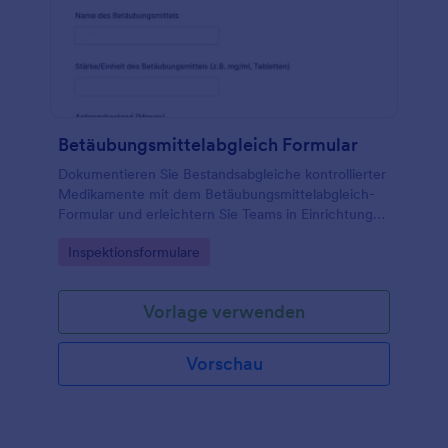
Betäubungsmittelabgleich Formular
Dokumentieren Sie Bestandsabgleiche kontrollierter
Medikamente mit dem Betäubungsmittelabgleich-
Formular und erleichtern Sie Teams in Einrichtungen
die zuverlässige Datenerfassung und Auswertung
Go to Category:
Inspektionsformulare
jeder Formularantwort mit Jotform.
Vorlage verwenden
Vorschau