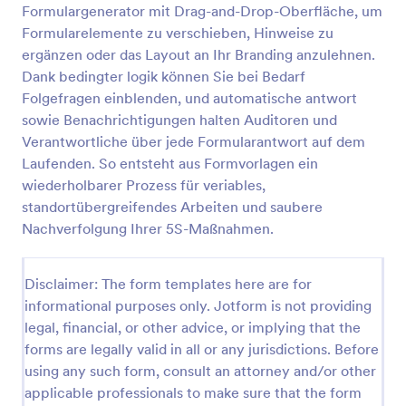
Formulargenerator mit Drag-and-Drop-Oberfläche, um
Wochen Checkliste
Formularelemente zu verschieben, Hinweise zu
ergänzen oder das Layout an Ihr Branding anzulehnen.
Wochen Checkliste über allgemeinen Zustand des
Geschäftes
Dank bedingter logik können Sie bei Bedarf
Folgefragen einblenden, und automatische antwort
sowie Benachrichtigungen halten Auditoren und
Go to Category:
Audit Formulare
Verantwortliche über jede Formularantwort auf dem
Laufenden. So entsteht aus Formvorlagen ein
Vorlage verwenden
wiederholbarer Prozess für veriables,
standortübergreifendes Arbeiten und saubere
Vorschau
Nachverfolgung Ihrer 5S-Maßnahmen.
Disclaimer: The form templates here are for
informational purposes only. Jotform is not providing
legal, financial, or other advice, or implying that the
forms are legally valid in all or any jurisdictions. Before
using any such form, consult an attorney and/or other
applicable professionals to make sure that the form