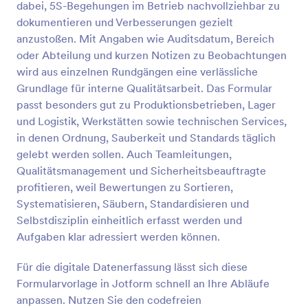
dabei, 5S-Begehungen im Betrieb nachvollziehbar zu
Ihnen nicht nur dabei, sich zu organisieren - es hilft
Vorschau
Ihnen auch, auf sich aufmerksam zu machen. Mit
dokumentieren und Verbesserungen gezielt
unserem Formulargenerator können Sie Ihr Logo
anzustoßen. Mit Angaben wie Auditsdatum, Bereich
hinzufügen, Farben und Schriftarten ändern und
oder Abteilung und kurzen Notizen zu Beobachtungen
neue Formularfelder hinzufügen - und wir machen
wird aus einzelnen Rundgängen eine verlässliche
es Ihnen leicht, das Formular an Ihre Marke
Grundlage für interne Qualitätsarbeit. Das Formular
anzupassen. Wenn Sie Integrationen für Ihre
Formulare hinzufügen möchten, können Sie sie mit
passt besonders gut zu Produktionsbetrieben, Lager
über 100 beliebten Anwendungen synchronisieren,
und Logistik, Werkstätten sowie technischen Services,
darunter Google Drive und Dropbox. Was auch
in denen Ordnung, Sauberkeit und Standards täglich
immer Sie mit Ihren Formularen machen wollen,
gelebt werden sollen. Auch Teamleitungen,
Jotform hat alles, was Sie brauchen.
Qualitätsmanagement und Sicherheitsbeauftragte
profitieren, weil Bewertungen zu Sortieren,
Systematisieren, Säubern, Standardisieren und
Selbstdisziplin einheitlich erfasst werden und
Aufgaben klar adressiert werden können.
Für die digitale Datenerfassung lässt sich diese
Formularvorlage in Jotform schnell an Ihre Abläufe
anpassen. Nutzen Sie den codefreien