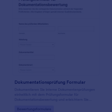
Dokumentationsprüfung Formular
Dokumentieren Sie interne Dokumentenprüfungen
einheitlich mit dem Prüfungsformular für
Dokumentationsbewertung und erleichtern Sie
Datenerfassung, Auswertung und Nachverfolgung
Go to Category:
Bewertungsformulare
von Entscheidungen in Qualitäts- und