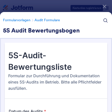
Dialog Start
Kostenlos registrieren
Formularvorlagen
Audit Formulare
5S Audit Bewertungsbogen
Formularvorlagen Kategorien
Formularvorlagen
Audit Formulare
Audit Formulare
63 Vorlagen