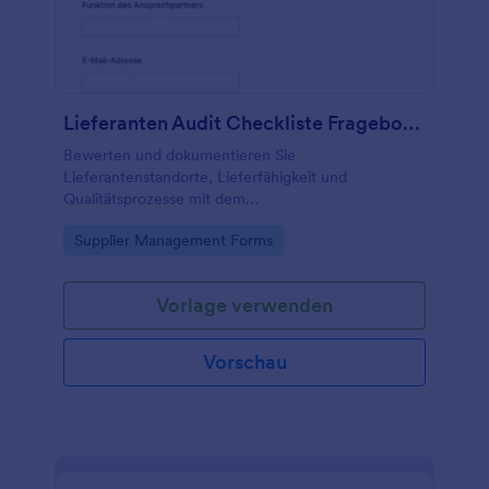
Lieferanten Audit Checkliste Fragebogen
Bewerten und dokumentieren Sie
Lieferantenstandorte, Lieferfähigkeit und
Qualitätsprozesse mit dem
Lieferantenprüfungscheckliste Formular von
Go to Category:
Supplier Management Forms
Jotform, ideal für Einkauf und Qualitätsmanagement
zur konsistenten Datenerfassung.
Vorlage verwenden
Vorschau