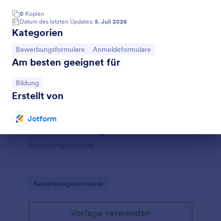
0
Kopien
Datum des letzten Updates:
5. Juli 2026
Kategorien
Zur Kategorie:
Zur Kategorie:
Bewerbungsformulare
Anmeldeformulare
Am besten geeignet für
Zur Kategorie:
Bildung
Erstellt von
Jotform
Online Bewerbung VA
Dialog Ende
Bewerbungsformular
Go to Category:
Bewerbungsformulare
Vorlage verwenden