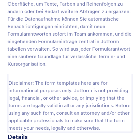
Oberfläche, um Texte, Farben und Reihenfolgen zu
Antragsformular Für Händler
ändern oder bei Bedarf weitere Abfragen zu ergänzen.
Für die Datenaufnahme können Sie automatische
Ein einfaches deutschsprachiges
Anmeldungs-/Kontakt-Formular für
Benachrichtigungen einrichten, damit neue
Gewerbekunden
Formularantworten sofort im Team ankommen, und die
eingehenden Formulareinträge zentral in Jotform
Go to Category:
Geschäftsformulare
tabellen verwalten. So wird aus jeder Formularantwort
eine saubere Grundlage für verlässliche Termin- und
Vorlage verwenden
Kursorganisation.
Vorschau
Disclaimer: The form templates here are for
informational purposes only. Jotform is not providing
legal, financial, or other advice, or implying that the
forms are legally valid in all or any jurisdictions. Before
using any such form, consult an attorney and/or other
applicable professionals to make sure that the form
meets your needs, legally and otherwise.
Details