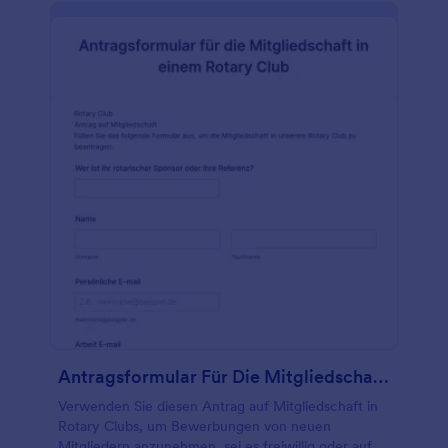
Verwenden Sie dieses Casting-Bewerbungsformular
und beginnen Sie jetzt, Bewerbungen für Ihre
Casting-Agentur zu erhalten! Möchten Sie Ihr
Branding mit Ihrem Formular abstimmen? Fügen Sie
Ihr Logo hinzu, aktualisieren Sie die Schriftarten und
Farben, oder fügen Sie zusätzliche Widgets hinzu,
um Informationen über Ihre Schauspieler
einzuholen. Sie können sogar die über 100
kostenlosen Integrationen von Jotform nutzen, um
Informationen von anderen Plattformen einzulesen!
Wenn Sie Ihre Casting-Aufrufe privat halten und vor
neugierigen Blicken schützen möchten,
konvertieren Sie die Einsendungen einfach in PDFs
oder senden Sie sie mit einem Klick an Ihre anderen
Konten. Der einfachste Weg, Casting-Informationen
online zu sammeln, ist ein kostenloses Online-
Formular zum Ausfüllen von Casting-Aufrufen.
Antragsformular Für Die Mitgliedschaft In Einem Rotary Club
Verwenden Sie diesen Antrag auf Mitgliedschaft in
Rotary Clubs, um Bewerbungen von neuen
Mitgliedern anzunehmen, sei es freiwillig oder auf