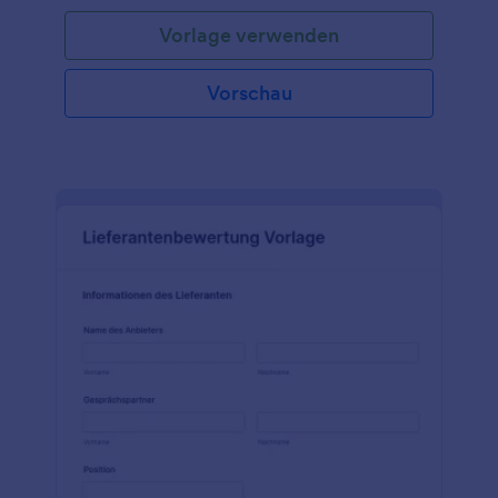
dieses Formular in eine der mehr als 20 verfügbaren
Vorlage verwenden
Zahlungsmethoden von Jotform, darunter Square,
PayPal, Stripe und andere. Dieses Anmeldeformular
für Schulungen, Kurse oder Klassen ist vollständig
Vorschau
anpassbar, sodass Sie alle erforderlichen Daten wie
Kontaktinformationen, Kursangebote, Dauer,
natürlich auch Kreditkarteninformationen für die
Zahlung und vieles mehr erfassen können.