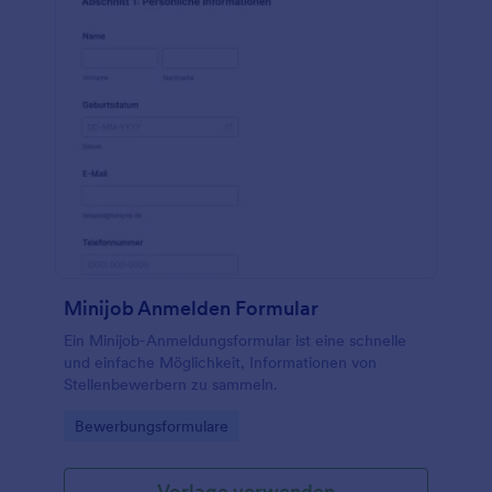
unterwegs einsehen und die erfassten
Mietformulare ganz einfach mit Ihrem Konto
synchronisieren, um sie nach Belieben zu
organisieren! Und das alles ohne
Programmierkenntnisse!
Minijob Anmelden Formular
Ein Minijob-Anmeldungsformular ist eine schnelle
und einfache Möglichkeit, Informationen von
Stellenbewerbern zu sammeln.
Go to Category:
Bewerbungsformulare
Vorlage verwenden