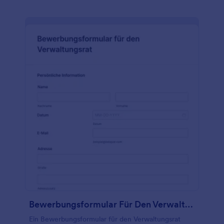
Website ein oder teilen Sie es mit einem Link und
schon können Sie Mitglieder einladen. Sie können
auch die Schriftarten, Farben und Hintergründe
ändern. Sie können mehr als 100 Konten integrieren,
um die erfassten Informationen zu speichern, oder
Sie können die Mitglieder über Jotform-Tabellen
verfolgen und verwalten. Jede Antwort füllt die
Tabelle automatisch aus. Vergrößern Sie Ihre Gilde
ganz einfach mit Jotform.
Bewerbungsformular Für Den Verwaltungsrat
Ein Bewerbungsformular für den Verwaltungsrat