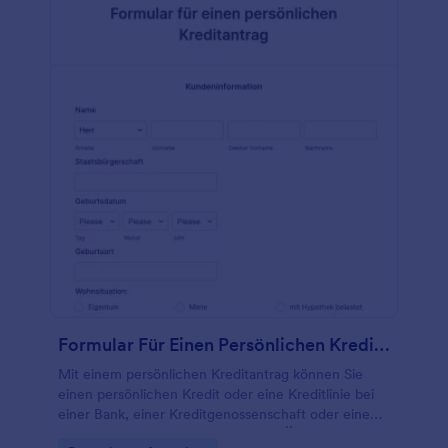
verschiedene Fragen, Formularfelder und Widgets
zu Ihrem Formular hinzu und erfassen Sie die
notwendigen Informationen über Ihre potenziellen
Models. Verwenden Sie verschiedene
Speicherdienstkonten? Das ist kein Problem!
Jotform verfügt über mehr als 100 Integrationen für
Drittanbieter-Plattformen wie Google Tabellen,
Google Drive und Dropbox. Gehen Sie online,
melden Sie sich für ein Konto an und fangen Sie an,
die benötigten Einsendungen mit Jotform zu
erfassen.
Formular Für Einen Persönlichen Kreditantrag
Mit einem persönlichen Kreditantrag können Sie
einen persönlichen Kredit oder eine Kreditlinie bei
einer Bank, einer Kreditgenossenschaft oder einem
Fintech-Unternehmen beantragen. Ähnlich wie bei