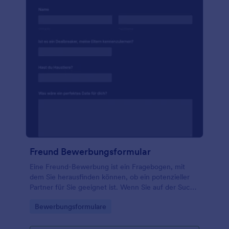
Freund Bewerbungsformular
Eine Freund-Bewerbung ist ein Fragebogen, mit
dem Sie herausfinden können, ob ein potenzieller
Partner für Sie geeignet ist. Wenn Sie auf der Suche
nach Liebe im Internet sind, können Sie mit dieser
Go to Category:
Bewerbungsformulare
kostenlosen Vorlage für eine Freund-Bewerbung
Informationen über potenzielle Partner sammeln.
Fragen Sie sie, wie ein perfektes Date aussieht, was