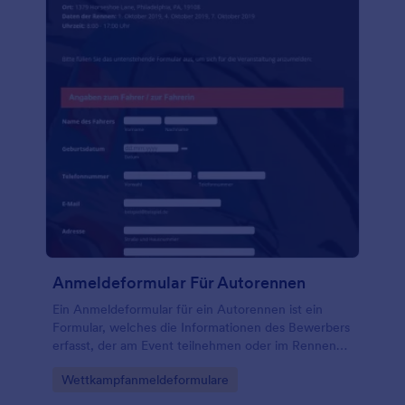
Anmeldeformular Für Autorennen
Ein Anmeldeformular für ein Autorennen ist ein
Formular, welches die Informationen des Bewerbers
erfasst, der am Event teilnehmen oder im Rennen
starten möchte. Dieses Formular fragt auch die
Go to Category:
Wettkampfanmeldeformulare
Details des Autos ab und kann durch das Einbinden
einer Zahlungsintegration auch Zahlungen