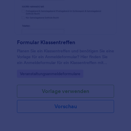
Formular Klassentreffen
Planen Sie ein Klassentreffen und benötigen Sie eine
Vorlage für ein Anmeldeformular? Hier finden Sie
ein Anmeldeformular für ein Klassentreffen mit
grundlegenden Feldern, das als Einladungsformular
Go to Category:
Veranstaltungsanmeldeformulare
für die Veranstaltung dienen sollte. Mit diesem
Anmeldeformular für ein Klassentreffen können Sie
Ihre Ehemaligen über die Einzelheiten der
Vorlage verwenden
Veranstaltung, den Zeitpunkt und den
Veranstaltungsort informieren. Mit einem einfachen
Anmeldeformular für ein Klassentreffen wie diesem
Vorschau
wird die Organisation einer solchen Veranstaltung
zum Kinderspiel.