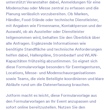
benötigt, wie z.B. die Daten des Teilnehmers, seine
unterstützt Veranstalter dabei, Anmeldungen für eine
Kontaktdaten, die Anzahl der Teilnehmer, mit denen
Modenschau oder Messe zentral zu erfassen und die
er/sie kommen wird, und eine kurze Frage, wie
Vorschau
Planung verlässlich vorzubereiten. Ob Marken,
er/sie von dem Workshop erfahren hat. Diese
Händler, Food-Stände oder technische Dienstleister,
Vorlage enthält auch ein Zahlungsfeld für den Fall,
dass Sie eine Eintrittsgebühr für die Veranstaltung
mit Angaben wie Firmenname, Kontaktperson und der
erheben. So haben Sie eine gute Grundlage um aus
Auswahl, ob als Aussteller oder Dienstleister
der allgemeinen Workshop-Anmeldung eine perfekt
teilgenommen wird, behalten Sie den Überblick über
auf Sie zugeschnittene zu erstellen. Bei Fragen zur
alle Anfragen. Ergänzende Informationen wie
Anpassung hilft der Jotform Support kompetent
benötigte Standfläche und technische Anforderungen
weiter.
helfen dabei, Hallenpläne, Strombedarf und WLAN-
Kapazitäten frühzeitig abzustimmen. So eignet sich
diese Formularvorlage besonders für Eventagenturen,
Locations, Messe- und Modenschauorganisationen
sowie Teams, die viele Beteiligte koordinieren und klare
Abläufe rund um die Datenerfassung brauchen.
Jotform macht es leicht, diese Formularvorlage aus
den Formularvorlagen an Ihr Event anzupassen und
sofort online bereitzustellen. Nutzen Sie den