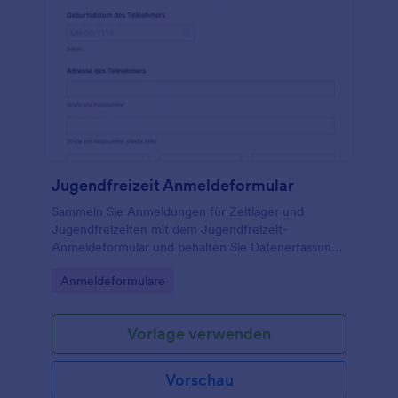
Jugendfreizeit Anmeldeformular
Sammeln Sie Anmeldungen für Zeltlager und
Jugendfreizeiten mit dem Jugendfreizeit-
Anmeldeformular und behalten Sie Datenerfassung,
Erreichbarkeit der Erziehungsberechtigten und
Go to Category:
Anmeldeformulare
organisatorische Angaben an einem Ort.
Vorlage verwenden
Vorschau