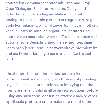
codefreien Formulargenerator mit Drag-and-Drop-
Oberfläche, um Felder umzubauen, Design und
Schriften an Ihr Branding anzulehnen und mit
Formular Für Eine Einladung Zu Virtuellem Event
bedingter Logik nur die passenden Fragen anzuzeigen.
Dieses Formular für eine Einladung zu virtuellem
Jede Formularantwort wird zuverlässig gesammelt und
Event ist ein typisches Anmeldeformular für einen
kann in Jotform Tabellen organisiert, gefiltert und
Veranstalter, der eine Möglichkeit braucht
Einzelpersonen oder Organisationen zu einem
intern weiterbearbeitet werden. Zusätzlich lassen sich
Go to Category:
Veranstaltungsanmeldeformulare
kommenden virtuellen Event einzuladen. Ein
automatische Benachrichtigungen einrichten, damit Ihr
virtuelles Event ist wie eine herkömmliche
Team nach jeder Formularantwort direkt informiert ist
Veranstaltung, zu der die Teilnehmer tatsächlich an
und die Datenerfassung ohne manuelle Nacharbeit
Vorlage verwenden
einem Veranstaltungsort teilnehmen, nur dass dies
läuft.
bei einem virtuellen Event alles online erfolgt und
geplant wird. Virtuelle Events erfordern dieselbe
Vorschau
effektive Planung, Werbung und Interaktion mit den
Disclaimer: The form templates here are for
gewünschten Teilnehmern. Daher sollte auch Online
auf die gewünschte Zielgruppe zugegangen
informational purposes only. Jotform is not providing
werden. Ein Online-Formular wie dieses ist die beste
legal, financial, or other advice, or implying that the
Art eine Einladung auszusprechen. Der Link kann
forms are legally valid in all or any jurisdictions. Before
übe Social Media geteilt oder per E-Mail versandt
using any such form, consult an attorney and/or other
werden, um zur Teilnahme anzuregen und direkt ein
applicable professionals to make sure that the form
gutes Mittel zur Kommunikation anzubieten. Diese