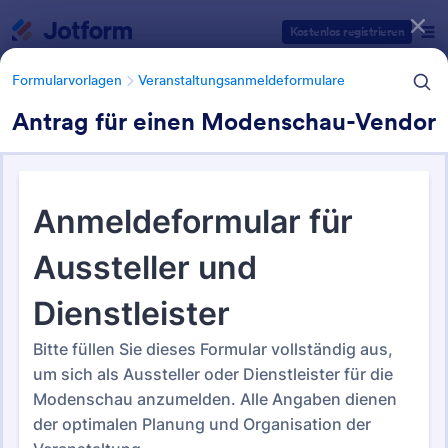
Dialog Start
Kostenlos registrieren
Formularvorlagen
Veranstaltungsanmeldeformulare
Antrag für einen Modenschau-Vendor
Formularvorlagen Kategorien
Formularvorlagen
Veranstaltungsanmeldeformulare
Veranstaltungsanmeldeformul
are
183 Vorlagen