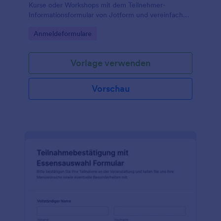
Kurse oder Workshops mit dem Teilnehmer-
Informationsformular von Jotform und vereinfachen
Sie die Datenerfassung inklusive Kontaktaufnahme,
Go to Category:
Anmeldeformulare
Organisation und dokumentierter Einwilligung.
Vorlage verwenden
Vorschau