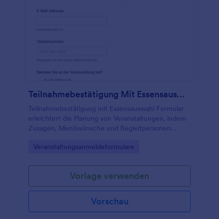
Teilnahmebestätigung Mit Essensauswahl Formular
Teilnahmebestätigung mit Essensauswahl Formular
erleichtert die Planung von Veranstaltungen, indem
Zusagen, Menüwünsche und Begleitpersonen
online erfasst werden, ideal für Unternehmen,
Go to Category:
Veranstaltungsanmeldeformulare
Vereine und private Gastgeber.
Vorlage verwenden
Vorschau