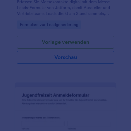
Erfassen Sie Messekontakte digital mit dem Messe-
Leads-Formular von Jotform, damit Aussteller und
Vertriebsteams Leads direkt am Stand sammeln,
sauber dokumentieren und schneller nachfassen
Go to Category:
Formulare zur Leadgenerierung
können.
Vorlage verwenden
Vorschau