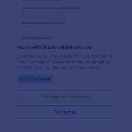
Unabhängig davon, wie Sie die Antworten erfassen,
werden Sie im Handumdrehen RSVPs erhalten.
Beginnen Sie mit der Planung Ihrer nächsten
Familienveranstaltung mit einem kostenlosen
Online-Anmeldeformular für
Familienveranstaltungen.
Hochzeits Rückmeldeformular
Sammeln Sie Zu- und Absagen für Ihre Hochzeit mit
dem Hochzeits-Rückmeldeformular und behalten
Sie Gästeliste und Planung im Blick, ideal für
Brautpaare, Trauzeugen und Veranstaltungsplaner.
Go to Category:
RSVP Formulare
Vorlage verwenden
Vorschau