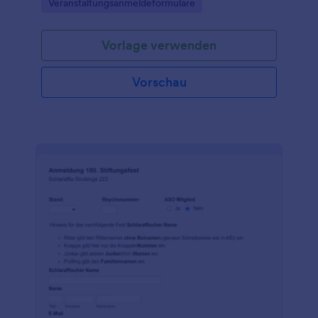
Go to Category:
Veranstaltungsanmeldeformulare
Vorlage verwenden
Vorschau