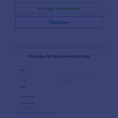
empfangen. Dies wird sicherlich den
Vorlage verwenden
Anmeldeprozess für das Event verbessern. Diese
fantastische Vorlage für ein Formular zur
Anmeldung für ein Autorennen enthält
Vorschau
Formularfelder, in denen die Angaben zum Fahrer,
die Kontaktdaten für Notfälle, die Fahrzeugdaten,
der Zahlungsabschnitt und die Verzichtserklärung
abgefragt werden. Die Autodetails fragen nach der
Marke, dem Modell, dem Jahr, der Farbe, dem
Kennzeichen und eventuellen Änderungen am
Auto. Diese Vorlage enthält außerdem einen
Bereich, in dem Sie statischen Text, wie die Details
des Events eintragen können. Der
Zahlungsabschnitt verwendet eine
Zahlungsintegration, in der der Nutzer ein Produkt
auswählen und der Gesamtbetrag automatisch
errechnet wird. Um die digitale Unterschrift des
Teilnehmers zu erfassen, verwendet das Formular
das E-Unterschrift Widget.