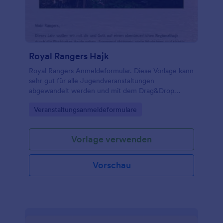
Royal Rangers Hajk
Royal Rangers Anmeldeformular. Diese Vorlage kann
sehr gut für alle Jugendveranstaltungen
abgewandelt werden und mit dem Drag&Drop
Formular Builder zu Ihrer eigenen gemacht werden.
Go to Category:
Veranstaltungsanmeldeformulare
Vorlage verwenden
Vorschau