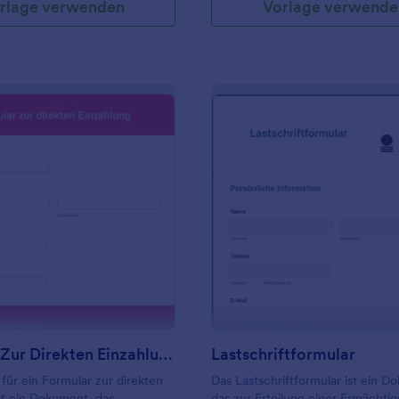
rlage verwenden
Vorlage verwende
 dem Einzug des Mieters
e dass Schäden entstanden
 Dokument ist erforderlich,
eter aus der Wohnung
r bieten ein kostenloses
 die Rückerstattung der
das durch Hinzufügen des
 Unternehmens und Ihrer
gen und Antworten angepasst
. Dieses Formular kann dem
E-Mail zugeschickt werden,
unterschreibt und
t. Das Formular speichert die
: Formular Zur Direkten Einzahlung
: La
Vorschau
Vorschau
n so lange, bis der Mieter es
en und zurückgeschickt hat,
Vermieter oder die
ung den Status der
ngsanträge leicht
en kann. Sie können Prozesse
en, indem Sie dieses und
Formular Zur Direkten Einzahlung
Lastschriftformular
lare in Ihre eigenen
 für ein Formular zur direkten
Das Lastschriftformular ist ein D
 integrieren.
st ein Dokument, das
das zur Erteilung einer Ermächti