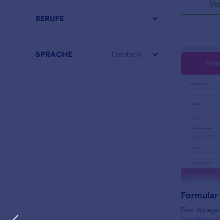
Vo
sie sich vor
befand, ohn
BERUFE
sind. Dieses
wenn ein Mi
auszieht. Wi
SPRACHE
Deutsch
Formular für
Kaution an, 
Logos Ihres
eigenen Fra
werden kann
Mieter per 
damit er es 
zurückschick
Informatione
unterschrieb
so dass der 
Hausverwalt
Rückerstattu
nachverfolg
automatisier
andere Formu
Eine Vorlage
Anwendungen
Einzahlung i