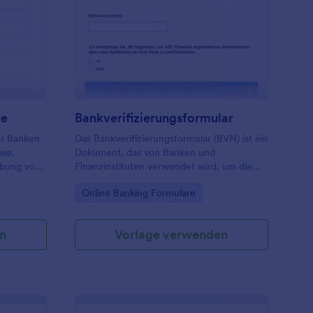
n oder
seren mehr
ankeinzahlungsformulare
: Bankverifizierungsfo
Vorschau
die
 an Ihren
en lassen.
 die Sie
Ihr
em
re
Bankverifizierungsformular
ür Banken
Das Bankverifizierungsformular (BVN) ist ein
ose,
Dokument, das von Banken und
abung von
Finanzinstituten verwendet wird, um die
eser
Identität ihrer Kunden zu überprüfen. Auf
Go to Category:
Online Banking Formulare
n bequem
dem Bankverifizierungsformular werden in
konten
der Regel persönliche Daten wie Name,
Adresse, Geburtsdatum und
n
Vorlage verwenden
lder für
Kontaktinformationen sowie
ntonummer,
Ausweisdokumente wie Reisepass oder
zliche
Führerschein abgefragt, um
Formular
sicherzustellen, dass die Person, die das
nau
Konto eröffnet, diejenige ist, die sie vorgibt
so
zu sein. Eine Bank oder ein anderes