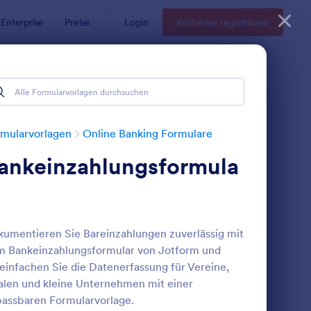
Enterprise
Preise
Login
Kostenlos registrieren
mularvorlagen
Online Banking Formulare
ankeinzahlungsformula
umentieren Sie Bareinzahlungen zuverlässig mit
 Bankeinzahlungsformular von Jotform und
YC Formular
: Online Banking Ausz
Vorschau
einfachen Sie die Datenerfassung für Vereine,
ialen und kleine Unternehmen mit einer
assbaren Formularvorlage.