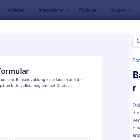
Vorlagen
Integrationen
Produkte
Support
rlagen
Online Banking Formulare
ne Banking Formulare
For
B
r
Dok
dem
: Änderung Bankverbindung Formular
: K
Vorschau
Vorschau
ver
Fil
anp