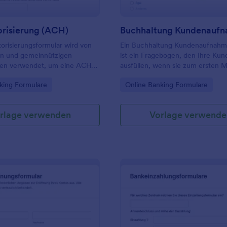
dingungen und das
die Bedingungen verstanden hat.
stool. Das AGB-Widget ist ein
Formularvorlage verfügt auch übe
d. h. das Formular kann nicht
Unterschriftstool, mit dem der
orisierung (ACH)
werden, ohne dass es
Kontoinhaber das Formular nach 
orisierungsformular wird von
Ein Buchhaltung Kundenaufnahm
ird. Mit dem Unterschriftstool
Bestätigung digital unterschreibe
n und gemeinnützigen
ist ein Fragebogen, den Ihre Ku
ragte das Formular digital
Passen Sie diese Formularvorlag
nen verwendet, um eine ACH-
ausfüllen, wenn sie zum ersten M
en und damit bestätigen, dass
an und aktualisieren Sie sie mit 
ng von ihren Kunden oder
Dienste in Anspruch nehmen. Da
n wahrheitsgemäß und korrekt
Formulargenerator.
gory:
Go to Category:
king Formulare
Online Banking Formulare
erhalten, damit sie ACH-
sie gebeten, Angaben zu ihrem
er direkte Einzahlungen mit
Unternehmen und ihrer Buchhalt
mmung verarbeiten können. Mit
machen, und schließlich werden 
rlage verwenden
Vorlage verwende
enlosen Online-Vorlage für
gefragt, welche Dienstleistungen
re können Sie das perfekte
benötigen. Mit Hilfe dieses Form
erungsformular für Ihr
eine Agentur sowohl feststellen,
erstellen! Passen Sie die
Kunde für ihre Dienstleistungen 
chst an Ihr Branding an und
ist, als auch eine Strategie entwi
dann das Formular zur
auf die Bedürfnisse, Interessen u
um mit der Online-Erfassung
Probleme des Kunden eingeht. W
en zu beginnen. Die Daten
Jotform Mobile herunterladen, k
er in Ihrem Jotform-Konto
Eingaben auf jedem Gerät anzeig
und sind durch PCI-
offline! Sie können die eingereic
, DSGVO-Konformität und eine
Antworten auch in PDFs umwande