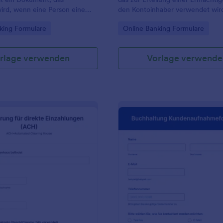
ird, wenn eine Person eine
den Kontoinhaber verwendet wird
on oder ein Unternehmen
regelmäßige und zukünftige Zah
gory:
Go to Category:
king Formulare
Online Banking Formulare
Zahlungen direkt auf ihr
den Rechnungssteller ermöglicht
inzuzahlen. Dieses Formular
Formular wird in der Regel in ein
 Regel verwendet, wenn der
verwendet, in der der Kontoinhab
rlage verwenden
Vorlage verwende
r wünscht, dass sein Lohn auf
wichtigen Informationen ausfülle
ingezahlt wird, anstatt Bargeld
die den Rechnungssteller ermäch
 zu erhalten. Diese Vorlage für
regelmäßig zu belasten, und der
 zur direkten Einzahlung
Bankangestellte bestätigt und g
rmationen über den Mitarbeiter
das Formular. Dieses Lastschrift
tarbeiter-ID, seinen Namen,
enthält Formularfelder, in denen 
onnummer und seine E-Mail-
des Kontoinhabers wie Name, Ko
ußerdem werden der Name der
und Adresse abgefragt werden.
tarbeiters, die Kontonummer,
werden die Bankdaten wie Name
t und der Gesamtbetrag
Standort und Name der Zweigstel
iese Formularvorlage
überprüft. Dieses Formular fragt
as Masked Input Widget für
den Kontodaten und der Art des 
al Amount, um die in das Feld
es sich um ein Girokonto, oder ei
: Bank Autorisierung (ACH)
: B
Vorschau
Vorschau
n Werte automatisch zu
Sparkonto handelt. Diese Formul
 Um die Erfassung sensibler
verwendet das Widget Bedingun
orisieren, verwendet diese
Konditionen, mit dem der Kontoi
lage das Widget
Autorisierung bestätigt und angib