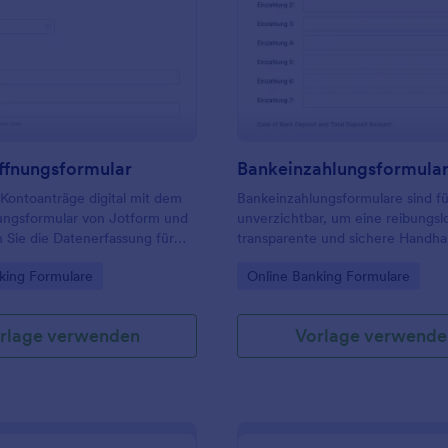
-Verbindung geschützt.
Sie mit einem Klick herunterlade
von Ihrem Unternehmen oder
ausdrucken können. Und mit un
: Kontoeröffnungsformular
: B
Vorschau
Vorschau
gen können Sie Ihre Kunden
als 100 Integrationen können Sie 
r beruhigen, indem Sie dieses
Informationen, die Sie benötigen,
 an Ihr professionelles
bevorzugten Speicherdienst send
assen. Laden Sie Ihr Logo
Holen Sie sich die Informationen,
 Sie die Farben und fügen Sie
von Ihren Kunden benötigen, um 
arfelder mit unserem Drag &
Geschäft zu verbessern, mit ein
rgenerator hinzu - es dauert
kostenlosen Online-Buchhaltung
ffnungsformular
Bankeinzahlungsformula
r Minuten, um das gewünschte
Kundenaufnahmeformular.
 Kontoanträge digital mit dem
Bankeinzahlungsformulare sind f
 erhalten. Und wenn Sie
ungsformular von Jotform und
unverzichtbar, um eine reibungsl
en zur Verwaltung Ihrer Daten
 Sie die Datenerfassung für
transparente und sichere Handh
wie Salesforce, HubSpot,
inanzdienstleister durch eine
Geldern zu gewährleisten. Mit di
ts oder Dropbox, können Sie
gory:
Go to Category:
king Formulare
Online Banking Formulare
Formularvorlage aus den
Formularvorlage können Kunde
mehr als 100 kostenlosen
lagen.
und effizient Geld auf ihre Bank
egrationen Übermittlungen
einzahlen. Sie vereinfacht den
mit diesen Plattformen
rlage verwenden
Vorlage verwende
Einzahlungsvorgang, indem sie Fe
ren. Beschleunigen Sie den
den Namen des Kunden, die Ko
ACH-Autorisierungen, indem Sie
den Einzahlungsbetrag und zusät
m benutzerdefinierten Online-
Notizen bereitstellt. Mit diesem 
r erfassen.
können Banken Einzahlungen ge
erfassen und nachverfolgen und 