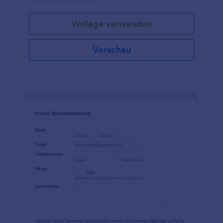
Pandemie ist es wichtiger denn je, Sachspenden zu
organisieren, um den Bedürftigen direkt zu helfen.
Vorlage verwenden
Erhöhen Sie also Ihr Publikum und erhalten Sie mehr
Spenden online mit diesem kostenlosen
Sachspendenformular. Passen Sie die
Vorschau
Formularvorlage an Ihr Anliegen an, betten Sie sie in
die Website Ihrer Organisation ein oder teilen Sie
den Link zum Formular über soziale Medien oder E-
Mail-Newsletter, und beobachten Sie, wie die
Sachspenden an Ihr Jotform-Konto gesendet
werden, das Sie und Ihr Team von jedem Gerät aus
einsehen und verwalten können. Unabhängig vom
Zweck Ihrer Wohltätigkeitsorganisation oder
gemeinnützigen Einrichtung können Sie dieses
Formular für Sachspenden ganz einfach an Ihre
Bedürfnisse anpassen. Fügen Sie per Drag & Drop
neue Formularfelder hinzu, fügen Sie das Logo Ihrer
Organisation ein oder binden Sie sogar einen
vertrauenswürdigen Zahlungsabwickler ein, um
gleichzeitig Bargeldspenden zu akzeptieren - ohne
zusätzliche Transaktionsgebühren! Und wenn Sie
Sachspenden in anderen Konten wie Google Sheets,