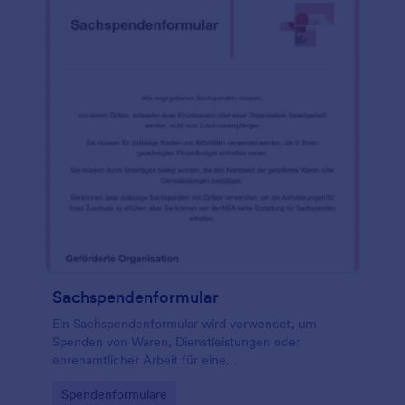
Sachspendenformular
Ein Sachspendenformular wird verwendet, um
Spenden von Waren, Dienstleistungen oder
ehrenamtlicher Arbeit für eine
Wohltätigkeitsorganisation oder eine gemeinnützige
Go to Category:
Spendenformulare
Organisation zu sammeln. Während der COVID-19-