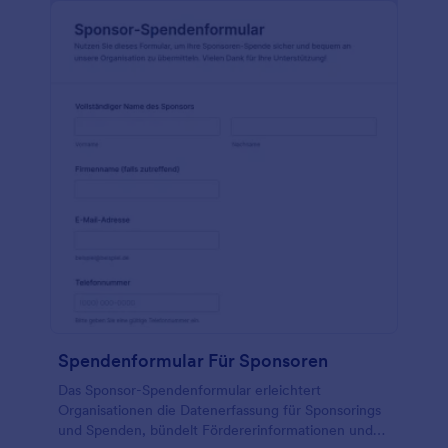
zusammenarbeiten, die sich um eine Akkreditierung
bemüht, wird Ihnen diese Mustervereinbarung
helfen, Ihre Pflichten als Partner zu erfüllen. Diese
Mustervereinbarung ist auch dann nützlich, wenn
Sie eine sich selbst tragende gemeinnützige
Organisation sind und nicht mit anderen
Organisationen zusammenarbeiten. Diese
Dokumente sind für Ihre Organisation von
entscheidender Bedeutung, um ihr Vermögen zu
schützen und rechtliche Probleme in der Zukunft zu
vermeiden. Fügen Sie unbedingt ein
Inhaltsverzeichnis hinzu, wenn Sie fertig sind, damit
die Leser direkt zu dem Abschnitt springen können,
den sie benötigen.
Spendenformular Für Sponsoren
Das Sponsor-Spendenformular erleichtert
Organisationen die Datenerfassung für Sponsorings
und Spenden, bündelt Fördererinformationen und