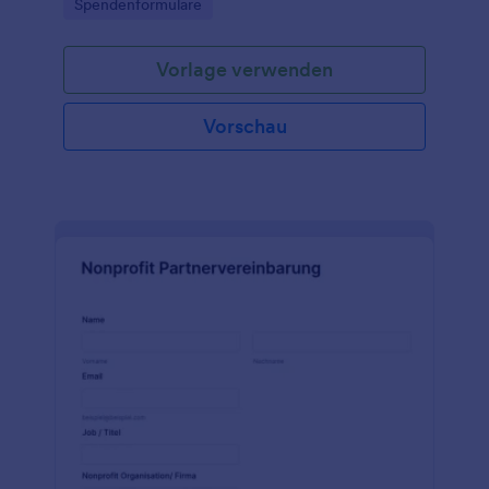
Go to Category:
Spendenformulare
Vorlage verwenden
Vorschau