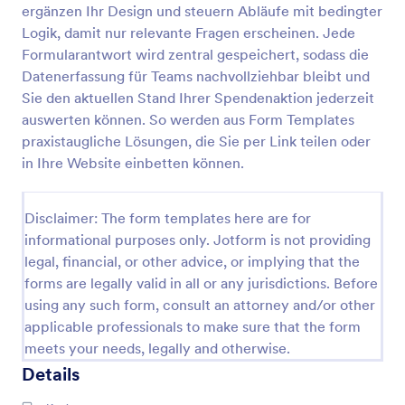
ergänzen Ihr Design und steuern Abläufe mit bedingter
Körperspende Formular
Logik, damit nur relevante Fragen erscheinen. Jede
Formularantwort wird zentral gespeichert, sodass die
Die Körperspende-Formularvorlage ist ein
medizinisches Dokument, das die beabsichtigte
Datenerfassung für Teams nachvollziehbar bleibt und
Körperspende einer verstorbenen Person
Sie den aktuellen Stand Ihrer Spendenaktion jederzeit
aufzeichnet.
auswerten können. So werden aus Form Templates
Go to Category:
Spendenformulare
praxistaugliche Lösungen, die Sie per Link teilen oder
in Ihre Website einbetten können.
Vorlage verwenden
Disclaimer: The form templates here are for
Vorschau
informational purposes only. Jotform is not providing
legal, financial, or other advice, or implying that the
forms are legally valid in all or any jurisdictions. Before
using any such form, consult an attorney and/or other
applicable professionals to make sure that the form
meets your needs, legally and otherwise.
Details