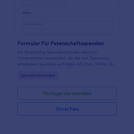
Formular Für Patenschaftsspenden
Ein Sponsoring-Spendenformular wird von
Unternehmen verwendet, die die von Sponsoren
erhaltenen Spenden verfolgen möchten. Helfen Sie
Ihrem Unternehmen, den Überblick über Spenden
Go to Category:
Spendenformulare
zu behalten, mit einem kostenlosen Online-
Spendenformular für Sponsoring.
Vorlage verwenden
Vorschau