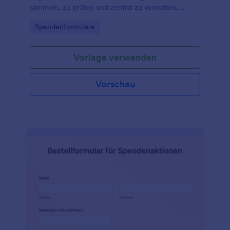
sammeln, zu prüfen und zentral zu verwalten,
inklusive klarer Datenerhebung und übersichtlicher
Go to Category:
Spendenformulare
Formulareinsendungen mit Jotform.
Vorlage verwenden
Vorschau