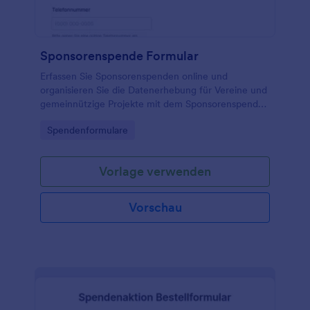
Sponsorenspende Formular
Erfassen Sie Sponsorenspenden online und
organisieren Sie die Datenerhebung für Vereine und
gemeinnützige Projekte mit dem Sponsorenspende-
Formular von Jotform, inklusive Zahlungsabwicklung
Go to Category:
Spendenformulare
und zentraler Verwaltung der Formularantworten.
Vorlage verwenden
Vorschau