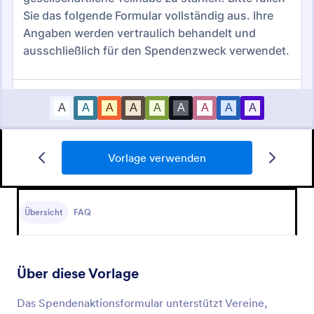
Vorlage verwenden
Spendenformular Vorlage
Suchen Sie nach einer Vorlage für ein Online-
Spendenformular für Ihre gemeinnützige
Übersicht
FAQ
Organisation?
Go to Category:
Charity Formulare
Über diese Vorlage
Vorlage verwenden
Das Spendenaktionsformular unterstützt Vereine,