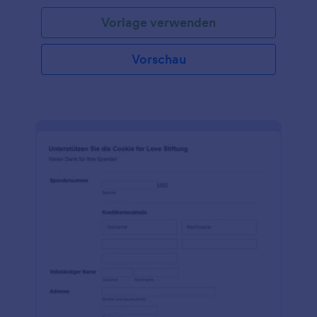
kostenlose Online-Vorlage für ein Bestellformular für
Vorlage verwenden
Spendenaktionen erleichtert den Verkauf von T-
Shirts, Backwaren und allem anderen, was Ihnen
einfällt. Passen Sie das Formular einfach an, betten
Vorschau
Sie es in Ihre Website ein oder versenden Sie es per
E-Mail, und schon können Sie Geld für Ihre
Spendenaktion sammeln. Wenn es um Vorlagen für
Bestellformulare für Spendenaktionen geht, ist
unser Bestellformular für Spendenaktionen am
einfachsten anzupassen - Sie können Produkte und
Preise einfach per Drag & Drop aktualisieren, Fotos
Ihrer Artikel einfügen und das Logo Ihrer
Organisation hinzufügen. Sie können sogar eine
Integration mit PayPal Invoicing vornehmen, um
automatisch Rechnungen zu versenden, nachdem
eine Bestellung aufgegeben wurde! Oder
verwandeln Sie Ihr Bestellformular in ein
Zahlungsformular, indem Sie es in Square, Stripe
oder PayPal integrieren. Nutzen Sie unsere
kostenlose Vorlage für ein Bestellformular für
Spendenaktionen, um Ihre Spendenaktionen online
durchzuführen, ein größeres Publikum zu erreichen,