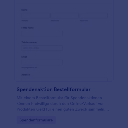
Spendenaktion Bestellformular
Mit einem Bestellformular für Spendenaktionen
können Freiwillige durch den Online-Verkauf von
Produkten Geld für einen guten Zweck sammeln.
Ganz gleich, ob Sie eine Spendenaktion für eine
Go to Category:
Spendenformulare
gemeinnützige Organisation, eine Schule, ein
Sportteam oder eine Kirche organisieren, diese