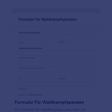
Vorlagen für Bestellformulare für Spendenaktionen
geht, ist unser Bestellformular für Spendenaktionen
am einfachsten anzupassen - Sie können Produkte
und Preise einfach per Drag & Drop aktualisieren,
Fotos Ihrer Artikel einfügen und das Logo Ihrer
Organisation hinzufügen. Sie können sogar eine
Integration mit PayPal Invoicing vornehmen, um
automatisch Rechnungen zu senden, nachdem eine
Bestellung gesendet wurde! Oder verwandeln Sie
Ihr Bestellformular in ein Zahlungsformular, indem
Sie es in Square, Stripe oder PayPal integrieren.
Nutzen Sie unsere kostenlose Vorlage für ein
Bestellformular für Spendenaktionen, um Ihre
Spendenaktionen online durchzuführen, ein
größeres Publikum zu erreichen, mehr Produkte zu
verkaufen und mehr Geld für Ihre wichtige Sache
zu erfassen.
Formular Für Wahlkampfspenden
Ein Formular für Wahlkampfspenden wird von