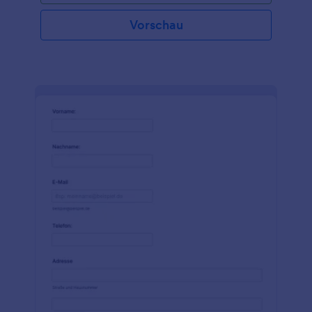
Autoresponder einrichten, um den Spendern ihre
Steuerunterlagen zu schicken, sobald sie das
Vorschau
Formular ausgefüllt haben. Möchten Sie weitere
Informationen über Ihr Formular für Sachspenden
erfassen? Mit unserem Jotform Form Builder
können Sie per Drag-and-drop Formularfelder
hinzufügen, das Layout neu anordnen, Ihr Branding
hinzufügen und vieles mehr. Sobald Sie die
Informationen über Ihr Formular erfasst haben,
können Sie sie nahtlos in Jotform Tables verwalten,
wo Sie Ihre Daten in Tabellen-, Karten- und
Kalenderansicht sehen können. Ersetzen Sie
Papierformulare und verarbeiten Sie Spenden online
mit einem kostenlosen Formular für Sachspenden!