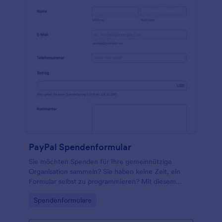
PayPal Spendenformular
Sie möchten Spenden für Ihre gemeinnützige
Organisation sammeln? Sie haben keine Zeit, ein
Formular selbst zu programmieren? Mit diesem
PayPal Spendenformular können Sie online Spenden
Go to Category:
Spendenformulare
einsammeln. Diese Vorlage lässt sich mit wenigen
Klicks anpassen und mit Ihrem eigenen PayPal Konto
verbinden. Probieren Sie es einfach aus!