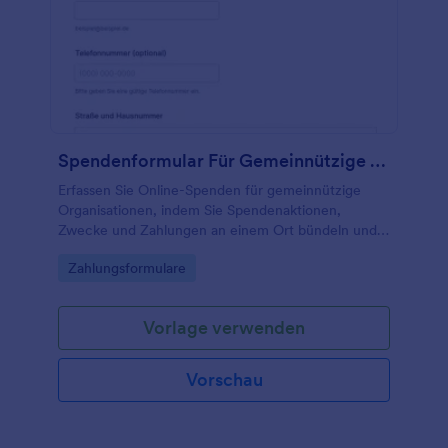
Spendenformular Für Gemeinnützige Organisationen
Erfassen Sie Online-Spenden für gemeinnützige
Organisationen, indem Sie Spendenaktionen,
Zwecke und Zahlungen an einem Ort bündeln und
die Datenerfassung sowie jede Formularantwort mit
Go to Category:
Zahlungsformulare
Jotform übersichtlich verwalten.
Vorlage verwenden
Vorschau