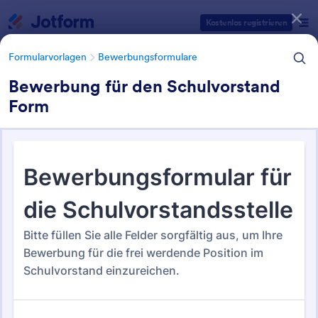
Dialog Start
Kostenlos registrieren
Formularvorlagen
Bewerbungsformulare
Bewerbung für den Schulvorstand
Form
Formularvorlagen Kategorien
Formularvorlagen
Bewerbungsformulare
Bewerbungsformulare
Jotform bietet 812 Bewerbungsformulare