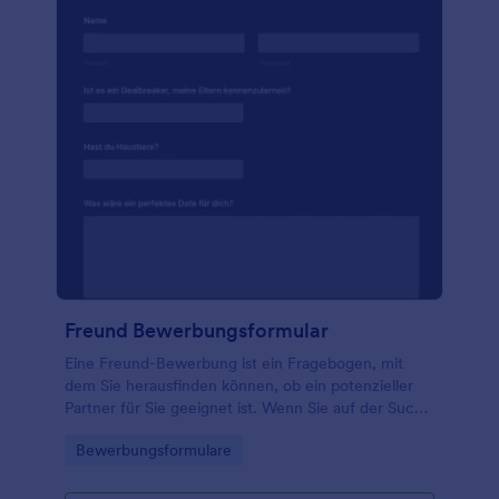
Freund Bewerbungsformular
Eine Freund-Bewerbung ist ein Fragebogen, mit
dem Sie herausfinden können, ob ein potenzieller
Partner für Sie geeignet ist. Wenn Sie auf der Suche
nach Liebe im Internet sind, können Sie mit dieser
Go to Category:
Bewerbungsformulare
kostenlosen Vorlage für eine Freund-Bewerbung
Informationen über potenzielle Partner sammeln.
Fragen Sie sie, wie ein perfektes Date aussieht, was