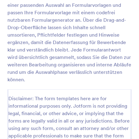
einer passenden Auswahl an Formularvorlagen und
Antragsformular Für Händler
passen Ihre Formularvorlage mit einem codefrei
Ein einfaches deutschsprachiges
nutzbaren Formulargenerator an. Über die Drag-and-
Anmeldungs-/Kontakt-Formular für
Drop-Oberfläche lassen sich Inhalte schnell
Gewerbekunden
umsortieren, Pflichtfelder festlegen und Hinweise
ergänzen, damit die Datenerfassung für Bewerbende
Go to Category:
Geschäftsformulare
klar und verständlich bleibt. Jede Formularantwort
wird übersichtlich gesammelt, sodass Sie die Daten zur
Vorlage verwenden
weiteren Bearbeitung organisieren und interne Abläufe
rund um die Auswahlphase verlässlich unterstützen
Vorschau
können.
Disclaimer: The form templates here are for
informational purposes only. Jotform is not providing
legal, financial, or other advice, or implying that the
forms are legally valid in all or any jurisdictions. Before
using any such form, consult an attorney and/or other
applicable professionals to make sure that the form