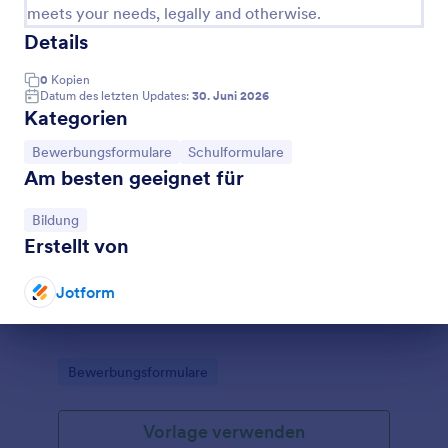
meets your needs, legally and otherwise.
Details
0
Kopien
Datum des letzten Updates:
30. Juni 2026
Kategorien
Zur Kategorie:
Zur Kategorie:
Bewerbungsformulare
Schulformulare
Am besten geeignet für
Zur Kategorie:
Bildung
Erstellt von
Online Bewerbung VA
Jotform
Bewerbungsformular
Dialog Ende
Go to Category:
Bewerbungsformulare
Vorlage verwenden