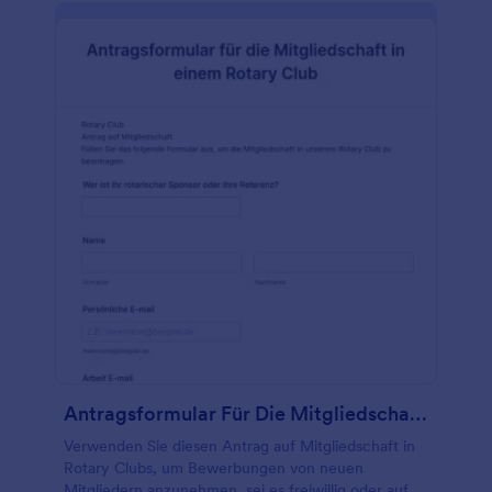
Verwenden Sie dieses Casting-Bewerbungsformular
und beginnen Sie jetzt, Bewerbungen für Ihre
Casting-Agentur zu erhalten! Möchten Sie Ihr
Branding mit Ihrem Formular abstimmen? Fügen Sie
Ihr Logo hinzu, aktualisieren Sie die Schriftarten und
Farben, oder fügen Sie zusätzliche Widgets hinzu,
um Informationen über Ihre Schauspieler
einzuholen. Sie können sogar die über 100
kostenlosen Integrationen von Jotform nutzen, um
Informationen von anderen Plattformen einzulesen!
Wenn Sie Ihre Casting-Aufrufe privat halten und vor
neugierigen Blicken schützen möchten,
konvertieren Sie die Einsendungen einfach in PDFs
oder senden Sie sie mit einem Klick an Ihre anderen
Konten. Der einfachste Weg, Casting-Informationen
online zu sammeln, ist ein kostenloses Online-
Formular zum Ausfüllen von Casting-Aufrufen.
Antragsformular Für Die Mitgliedschaft In Einem Rotary Club
Verwenden Sie diesen Antrag auf Mitgliedschaft in
Rotary Clubs, um Bewerbungen von neuen
Mitgliedern anzunehmen, sei es freiwillig oder auf