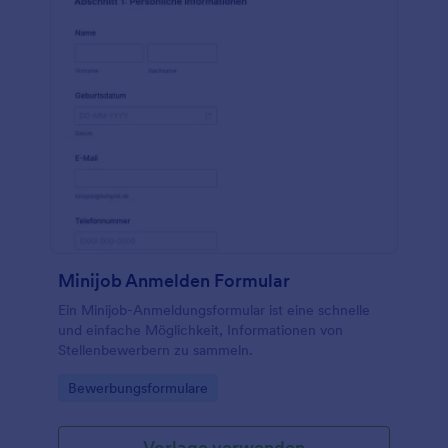
unterwegs einsehen und die erfassten
Mietformulare ganz einfach mit Ihrem Konto
synchronisieren, um sie nach Belieben zu
organisieren! Und das alles ohne
Programmierkenntnisse!
Minijob Anmelden Formular
Ein Minijob-Anmeldungsformular ist eine schnelle
und einfache Möglichkeit, Informationen von
Stellenbewerbern zu sammeln.
Go to Category:
Bewerbungsformulare
Vorlage verwenden