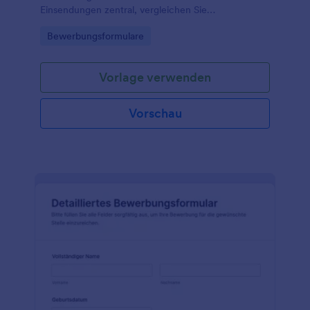
Einsendungen zentral, vergleichen Sie
Bewerbungen einfacher und unterstützen Sie
Go to Category:
Bewerbungsformulare
Teams in Agenturen, Unternehmen oder
Bildungseinrichtungen bei der Datenerfassung.
Vorlage verwenden
Vorschau