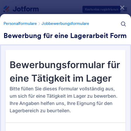
Dialog Start
Kostenlos registrieren
Personalformulare
Jobbewerbungsformulare
Bewerbung für eine Lagerarbeit Form
Formularvorlagen Kategorien
Personalformulare
Jobbewerbungsformulare
Jobbewerbungsformulare
64 Vorlagen