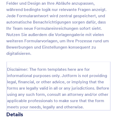
Felder und Design an Ihre Abläufe anzupassen,
Lebenslauf Sammelformular
während bedingte logik nur relevante Fragen anzeigt.
Jede Formularantwort wird zentral gespeichert, und
Ein Lebenslauf-Sammelformular wird von
Personalvermittlern verwendet, um Informationen
automatische Benachrichtigungen sorgen dafür, dass
von Stellenbewerbern zu sammeln. Wenn Sie ein
Ihr Team neue Formulareinreichungen sofort sieht.
Personalvermittler sind, verwenden Sie eine
Nutzen Sie außerdem die Vorlagengalerie mit vielen
Go to Category:
Jobbewerbungsformulare
kostenlose Vorlage für ein Lebenslauf-
weiteren Formularvorlagen, um Ihre Prozesse rund um
Sammelformular, um Lebensläufe online zu sammeln
Bewerbungen und Einstellungen konsequent zu
und Ihren Arbeitsablauf effizienter zu gestalten!
Vorlage verwenden
digitalisieren.
Vorschau
Disclaimer: The form templates here are for
informational purposes only. Jotform is not providing
legal, financial, or other advice, or implying that the
forms are legally valid in all or any jurisdictions. Before
using any such form, consult an attorney and/or other
applicable professionals to make sure that the form
meets your needs, legally and otherwise.
Details