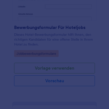
Tabellen mit Airtable oder Google Sheets erstellen
oder Dokumente sofort auf Speicheranwendungen
wie Google Drive, Box oder Dropbox hochladen. Mit
diesem kostenlosen Muster-Bewerbungsformular
kann Ihr Unternehmen Zeit und Geld sparen, Ihren
Papierkram organisieren und den
Bewerbungsformular Für Hoteljobs
Bewerbungsprozess für zufriedene Mitarbeiter und
Bewerber vereinfachen.
Dieses Hotel-Bewerbungsformular hilft Ihnen, den
richtigen Kandidaten für eine offene Stelle in Ihrem
Hotel zu finden.
Go to Category:
Jobbewerbungsformulare
Vorlage verwenden
Vorschau