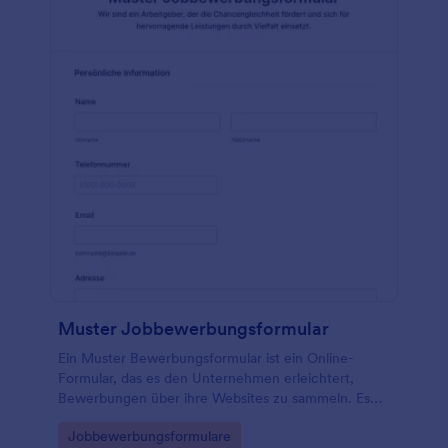
Muster Jobbewerbungsformular
Ein Muster Bewerbungsformular ist ein Online-
Formular, das es den Unternehmen erleichtert,
Bewerbungen über ihre Websites zu sammeln. Es
ermöglicht den Bewerbern, Lebensläufe und
Go to Category:
Jobbewerbungsformulare
Anschreiben hochzuladen, Bewerbungsfragen zu