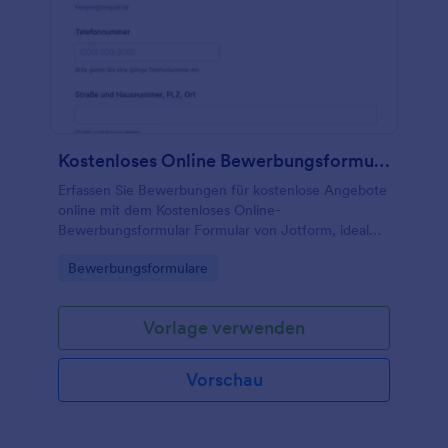
Kostenloses Online Bewerbungsformular
Erfassen Sie Bewerbungen für kostenlose Angebote
online mit dem Kostenloses Online-
Bewerbungsformular Formular von Jotform, ideal
für Vereine und Organisationen, die Datenerfassung
Go to Category:
Bewerbungsformulare
vereinheitlichen und Formularantworten zentral
verwalten möchten.
Vorlage verwenden
Vorschau