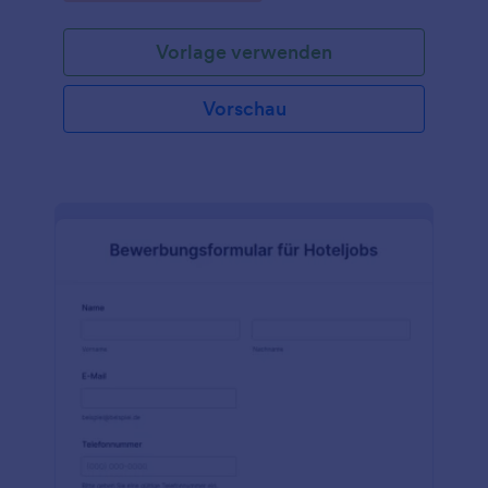
beantworten und ihre Kontaktdaten in wenigen
Minuten einzugeben. Unternehmen und
Vorlage verwenden
Personalabteilungen können dieses kostenlose
Muster-Bewerbungsformular verwenden, um den
Bewerbungsprozess zu optimieren,
Vorschau
unübersichtlichen Papierkram zu vermeiden und
Bewerbungen im Handumdrehen zu bearbeiten.
Alle Eingaben werden sicher in Ihrem Online-
Jotform-Konto gespeichert, was es Ihrem Team
erleichtert, eine große Anzahl von Bewerbungen
auf jedem Gerät zu verwalten - und durch unsere
kostenlose mobile App Jotform Mobile Forms noch
einfacher macht! Passen Sie dieses Muster
Bewerbungsformular in Sekundenschnelle mit dem
benutzerfreundlichen Formulargenerator von
Jotform an! Fügen Sie einfach per Drag & Drop das
Logo Ihres Unternehmens hinzu, ändern Sie das
Hintergrundbild und synchronisieren Sie Ihre
Bewerbungen mit über 130 leistungsstarken Apps
und Integrationen. Behalten Sie einen besseren
Überblick über die Bewerber, indem Sie neue
Kontakte an Ihr CRM-System senden, detaillierte