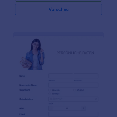
Bewerbungsformular in Sekundenschnelle einbetten
oder mit einem Link weiterleiten, um loszulegen. Es
Vorschau
ist einfach zu verwenden und sieht auf jedem Gerät
gut aus. Möchten Sie Ihre potenziellen neuen
Mitarbeiter kennenlernen, bevor Sie sie einstellen?
Fügen Sie Ihrem Bewerbungsformular über den
Formulargenerator ganz einfach Fragen hinzu oder
ordnen Sie die Fragen neu an, um die benötigten
Informationen zu erhalten. Sie können sogar
Informationen über Gehaltsvorstellungen und
betriebliche Leistungen, Fähigkeiten und Erfahrung
abfragen. Durch die Annahme von Online-
Bewerbungen können Sie den Einstellungsprozess
optimieren und die benötigten Informationen über
potenzielle Mitarbeiter erhalten - und das alles in
nur wenigen Minuten. Stellen Sie sicher, dass Sie die
besten Mitarbeiter für Ihr Unternehmen einstellen,
indem Sie ein kostenloses Bewerbungsformular
ausfüllen!