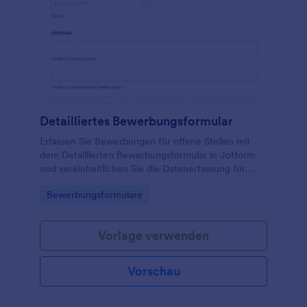
Detailliertes Bewerbungsformular
Erfassen Sie Bewerbungen für offene Stellen mit
dem Detaillierten Bewerbungsformular in Jotform
und vereinheitlichen Sie die Datenerfassung für
Personalteams, Agenturen und wachsende
Go to Category:
Bewerbungsformulare
Unternehmen über einen einfachen Online-Prozess.
Vorlage verwenden
Vorschau