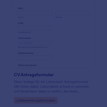
CV Antragsformular
Diese Vorlage für ein Lebenslauf-Antragsformular
hilft Ihnen dabei, Lebensläufe schnell zu sammeln
und Bewerbern dabei zu helfen, das beste
Lebenslauf-Antragsformular zu erstellen, das zu
Go to Category:
Jobbewerbungsformulare
ihnen passt. Die Vorlage besteht aus Bereichen, um
die erforderlichen Kontaktinformationen des