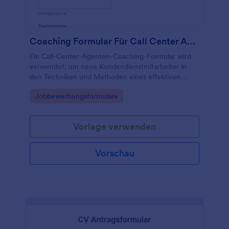
Coaching Formular Für Call Center Agenten
Ein Call-Center-Agenten-Coaching-Formular wird
verwendet, um neue Kundendienstmitarbeiter in
den Techniken und Methoden eines effektiven
Kundendienstes zu schulen.
Go to Category:
Jobbewerbungsformulare
Vorlage verwenden
Vorschau