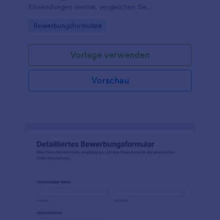
Einsendungen zentral, vergleichen Sie
Bewerbungen einfacher und unterstützen Sie
Go to Category:
Bewerbungsformulare
Teams in Agenturen, Unternehmen oder
Bildungseinrichtungen bei der Datenerfassung.
Vorlage verwenden
Vorschau