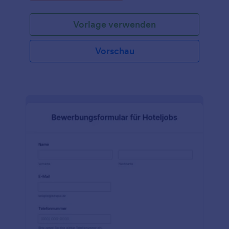
beantworten und ihre Kontaktdaten in wenigen
Minuten einzugeben. Unternehmen und
Vorlage verwenden
Personalabteilungen können dieses kostenlose
Muster-Bewerbungsformular verwenden, um den
Bewerbungsprozess zu optimieren,
Vorschau
unübersichtlichen Papierkram zu vermeiden und
Bewerbungen im Handumdrehen zu bearbeiten.
Alle Eingaben werden sicher in Ihrem Online-
Jotform-Konto gespeichert, was es Ihrem Team
erleichtert, eine große Anzahl von Bewerbungen
auf jedem Gerät zu verwalten - und durch unsere
kostenlose mobile App Jotform Mobile Forms noch
einfacher macht! Passen Sie dieses Muster
Bewerbungsformular in Sekundenschnelle mit dem
benutzerfreundlichen Formulargenerator von
Jotform an! Fügen Sie einfach per Drag & Drop das
Logo Ihres Unternehmens hinzu, ändern Sie das
Hintergrundbild und synchronisieren Sie Ihre
Bewerbungen mit über 130 leistungsstarken Apps
und Integrationen. Behalten Sie einen besseren
Überblick über die Bewerber, indem Sie neue
Kontakte an Ihr CRM-System senden, detaillierte