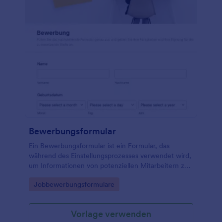
Bewerbungsformular
Ein Bewerbungsformular ist ein Formular, das
während des Einstellungsprozesses verwendet wird,
um Informationen von potenziellen Mitarbeitern zu
sammeln. Ob Sie eine Empfangsdame oder eine
Go to Category:
Jobbewerbungsformulare
neue Führungskraft einstellen, verwenden Sie diese
kostenlose Vorlage für ein Bewerbungsformular, um
die benötigten Informationen zu sammeln! Dank des
Vorlage verwenden
einfachen Designs können Sie dieses Online-