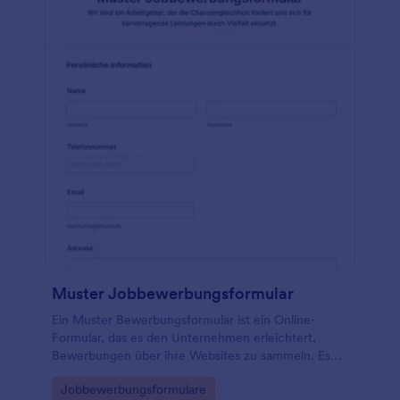
Muster Jobbewerbungsformular
Ein Muster Bewerbungsformular ist ein Online-
Formular, das es den Unternehmen erleichtert,
Bewerbungen über ihre Websites zu sammeln. Es
ermöglicht den Bewerbern, Lebensläufe und
Go to Category:
Jobbewerbungsformulare
Anschreiben hochzuladen, Bewerbungsfragen zu