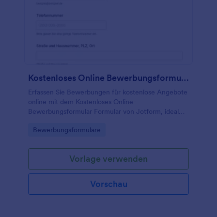
Kostenloses Online Bewerbungsformular
Erfassen Sie Bewerbungen für kostenlose Angebote
online mit dem Kostenloses Online-
Bewerbungsformular Formular von Jotform, ideal
für Vereine und Organisationen, die Datenerfassung
Go to Category:
Bewerbungsformulare
vereinheitlichen und Formularantworten zentral
verwalten möchten.
Vorlage verwenden
Vorschau