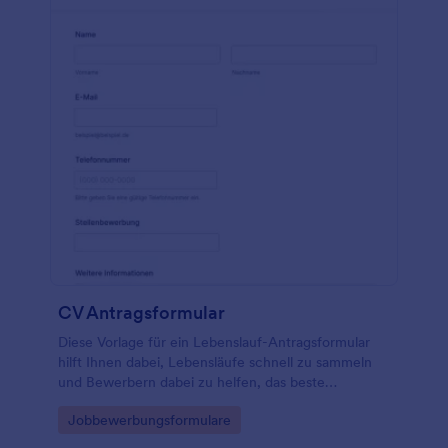
CV Antragsformular
Diese Vorlage für ein Lebenslauf-Antragsformular
hilft Ihnen dabei, Lebensläufe schnell zu sammeln
und Bewerbern dabei zu helfen, das beste
Lebenslauf-Antragsformular zu erstellen, das zu
Go to Category:
Jobbewerbungsformulare
ihnen passt. Die Vorlage besteht aus Bereichen, um
die erforderlichen Kontaktinformationen des