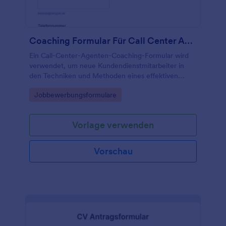
Coaching Formular Für Call Center Agenten
Ein Call-Center-Agenten-Coaching-Formular wird
verwendet, um neue Kundendienstmitarbeiter in
den Techniken und Methoden eines effektiven
Kundendienstes zu schulen.
Go to Category:
Jobbewerbungsformulare
Vorlage verwenden
Vorschau