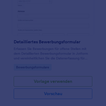
Detailliertes Bewerbungsformular
Erfassen Sie Bewerbungen für offene Stellen mit
dem Detaillierten Bewerbungsformular in Jotform
und vereinheitlichen Sie die Datenerfassung für
Personalteams, Agenturen und wachsende
Go to Category:
Bewerbungsformulare
Unternehmen über einen einfachen Online-Prozess.
Vorlage verwenden
Vorschau