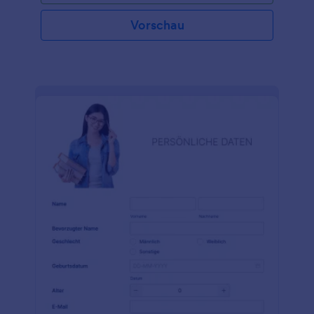
Bewerbungsformular in Sekundenschnelle einbetten
oder mit einem Link weiterleiten, um loszulegen. Es
Vorschau
ist einfach zu verwenden und sieht auf jedem Gerät
gut aus. Möchten Sie Ihre potenziellen neuen
Mitarbeiter kennenlernen, bevor Sie sie einstellen?
Fügen Sie Ihrem Bewerbungsformular über den
Formulargenerator ganz einfach Fragen hinzu oder
ordnen Sie die Fragen neu an, um die benötigten
Informationen zu erhalten. Sie können sogar
Informationen über Gehaltsvorstellungen und
betriebliche Leistungen, Fähigkeiten und Erfahrung
abfragen. Durch die Annahme von Online-
Bewerbungen können Sie den Einstellungsprozess
optimieren und die benötigten Informationen über
potenzielle Mitarbeiter erhalten - und das alles in
nur wenigen Minuten. Stellen Sie sicher, dass Sie die
besten Mitarbeiter für Ihr Unternehmen einstellen,
indem Sie ein kostenloses Bewerbungsformular
ausfüllen!