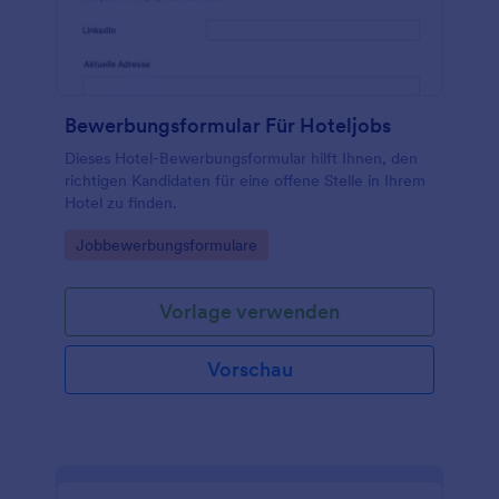
Tabellen mit Airtable oder Google Sheets erstellen
oder Dokumente sofort auf Speicheranwendungen
wie Google Drive, Box oder Dropbox hochladen. Mit
diesem kostenlosen Muster-Bewerbungsformular
kann Ihr Unternehmen Zeit und Geld sparen, Ihren
Papierkram organisieren und den
Bewerbungsformular Für Hoteljobs
Bewerbungsprozess für zufriedene Mitarbeiter und
Bewerber vereinfachen.
Dieses Hotel-Bewerbungsformular hilft Ihnen, den
richtigen Kandidaten für eine offene Stelle in Ihrem
Hotel zu finden.
Go to Category:
Jobbewerbungsformulare
Vorlage verwenden
Vorschau