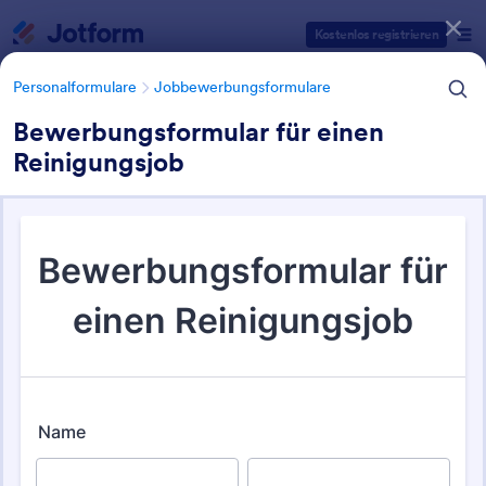
Dialog Start
Kostenlos registrieren
Personalformulare
Jobbewerbungsformulare
Bewerbungsformular für einen
Reinigungsjob
Formularvorlagen Kategorien
Personalformulare
Jobbewerbungsformulare
Jobbewerbungsformulare
64 Vorlagen