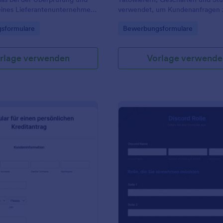
ines Lieferantenunternehmens
verwendet, um Kundenanfragen 
erden kann.
erfassen und zu verwalten.
gory:
Go to Category:
sformulare
Bewerbungsformulare
rlage verwenden
Vorlage verwende
: Formular Für Einen Persönlichen Kreditantrag
: D
Vorschau
Vorschau