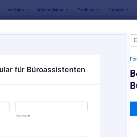
Vorlagen
Integrationen
Produkte
Support
rlagen
rbungsformulare
etet 812 Bewerbungsformulare
For
B
B
: Einfaches Bewerbungsformular
: A
Vorschau
Vorschau