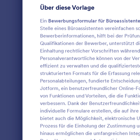
Über diese Vorlage
Mitgliedschaftsantragsformulare
15
Haustieradoption Bewerbungsformulare
Ein
Bewerbungsformular für Büroassistent
15
Stelle eines Büroassistenten vereinfachen so
Tierrettungsantragsformulare
14
Bewerberinformationen, hilft bei der Prüf
Qualifikationen der Bewerber, unterstützt d
Ehrenamtliche Bewerbungsformulare
13
Einhaltung rechtlicher Vorschriften während
Formular
Personalverantwortliche können von der Ve
Bankantragsformulare
12
Ein Mietbesc
effizient zu verwalten und die qualifiziertes
Dokument, m
Lieferantenantragsformulare
strukturierten Formats für die Erfassung re
12
Immobilienei
Personalabteilungen, fundierte Entscheidung
Miete für e
Stipendienantragsformulare
12
Jotform, ein benutzerfreundlicher Online-F
Go to Cate
Bewerbung
erhalten hat
von Funktionen und Vorteilen, die die Funkt
für eine Mi
Praktikumsbewerbungsformulare
8
Mietinforma
verbessern. Dank der Benutzerfreundlichkei
Vo
Fügen Sie ei
individuelle Formulare erstellen, die auf ih
Sponsoring Bewerbungsformular
5
ändern Sie d
bietet auch die Möglichkeit, elektronische 
Textfarbe. 
Ferienlager Bewerbungsformulare
Prozess für die Einholung der Zustimmung u
4
erweiterte F
hinaus ermöglichen die umfangreichen Integ
E-Mail-Bena
Personalbewerbungsformulare
1