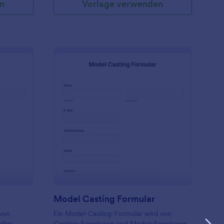
n
Vorlage verwenden
 das
Ausbildungsdienste suchen. Integrieren Sie
se Ihrer
dieses Formular in eine der mehr als 20
zu, und
verfügbaren Zahlungsmethoden von
können das
Jotform, darunter Square, PayPal, Stripe
 einbetten
und andere. Dieses Anmeldeformular für
ben, um
Schulungen, Kurse oder Klassen ist
n zu
vollständig anpassbar, sodass Sie alle
rlage für
erforderlichen Daten wie
Kontaktinformationen, Kursangebote,
e von
Dauer, natürlich auch
 - und
Kreditkarteninformationen für die Zahlung
den HIPAA-
und vieles mehr erfassen können.
ich. Wenn
attoo Anfrageformulare
: Model Casting Formu
Vorschau
eliste an
 Sie sie
n
gar einen
Mit der
on
Praxis zu
Model Casting Formular
n zu
 von
Ein Model-Casting-Formular wird von
dios
Casting-Agenturen und Model-Agenturen