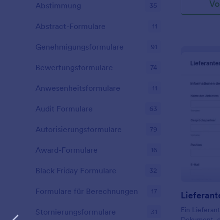
Vo
Partner samm
Abstimmung
35
perfektes Da
was sie von
Abstract-Formulare
11
vieles mehr.
einfach an I
Genehmigungsformulare
91
Ihre Website 
einem Link 
Bewertungsformulare
74
Sie Ihre Ant
Sie, ob Sie 
Anwesenheitsformulare
11
zusammenpas
persönlich tr
Audit Formulare
63
Autorisierungsformulare
79
Award-Formulare
16
Black Friday Formulare
32
Formulare für Berechnungen
17
Lieferan
Ein Lieferan
Stornierungsformulare
31
Dokument, d