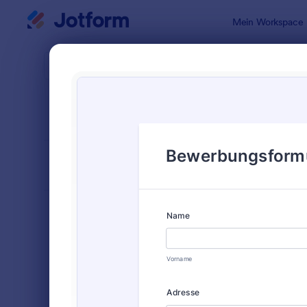
Dialog Start
Mein Workspace
Formularvo
Bewe
SORTIEREN NACH
Beliebt
Jotform bi
FORMULARLAYOUT
Klassisch
KATEGORIEN
Bestellformulare
718
Anmeldeformulare
675