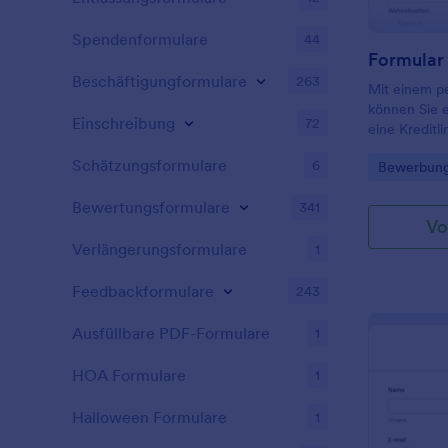
Spendenformulare
44
Beschäftigungformulare
263
Mit einem pe
können Sie e
Einschreibung
72
eine Kreditli
Kreditgenos
Schätzungsformulare
6
Go to Cate
Bewerbung
Unternehmen
einer Kredit
Bewertungsformulare
341
Privatkredit
Vo
für den nur
Verlängerungsformulare
anfallen. Un
1
traditionelle
Kreditgeber 
Feedbackformulare
243
kostenlosen 
Kreditantrag
Ausfüllbare PDF-Formulare
1
online bearb
persönliche
HOA Formulare
1
Einkommensn
persönlichen
Halloween Formulare
1
Alle Übermit