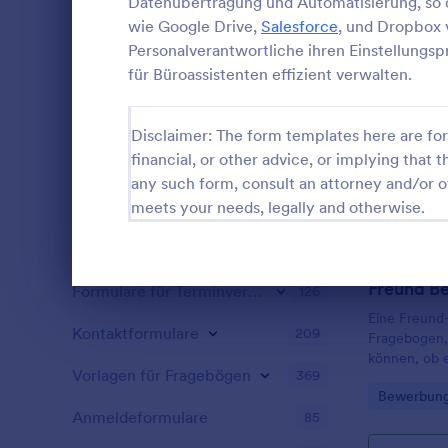
Antworten, d
Datenübertragung und Automatisierung, so 
Mietinforma
wie Google Drive,
Salesforce
, und Dropbox 
Gästebewerbungsformulare
1
können. Hole
Personalverantwortliche ihren Einstellungs
die Sie brau
für Büroassistenten effizient verwalten.
Datei-Upload-Formulare
Online-Vorl
238
von Jotform.
Eigentümer 
Buchungsformulare
221
Disclaimer: The form templates here are for 
Formular, u
financial, or other advice, or implying that th
zu erfassen 
Umfragen
1.205
Formular au
any such form, consult an attorney and/or o
unserer kos
Einverständniserklärungen
meets your needs, legally and otherwise.
851
Sie die Übe
einsehen und
RSVP Formulare
53
ganz einfac
synchronisie
Freund B
Formulare für Terminvereinbarung
126
Dialog Ende
organisieren
Eine Freund
Programmier
Kontaktformulare
209
Fragebogen,
können, ob e
Vorlagen für Fragebögen
369
geeignet ist
Go to Cate
Bewerbung
Liebe im Int
Anmeldeformulare
85
dieser koste
Bewerbung I