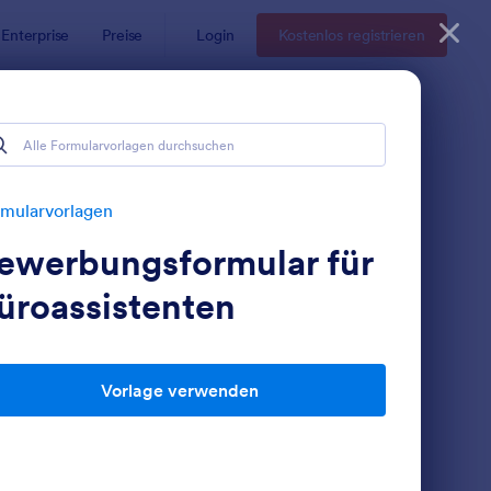
Enterprise
Preise
Login
Kostenlos registrieren
mularvorlagen
ewerbungsformular für
üroassistenten
Vorlage verwenden
ntragsformular Für Händler
: Online Bewerbung V
Vorschau