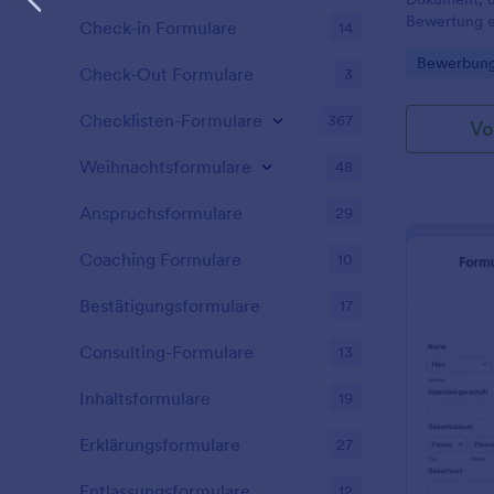
Bewertung e
Check-in Formulare
14
verwendet w
Go to Cate
Bewerbung
Check-Out Formulare
3
Checklisten-Formulare
367
Vo
Weihnachtsformulare
48
Anspruchsformulare
29
Coaching Formulare
10
Bestätigungsformulare
17
Consulting-Formulare
13
Inhaltsformulare
19
Erklärungsformulare
27
Entlassungsformulare
12