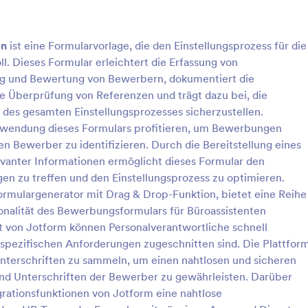
: Formular Mietbescheinigung
: M
Vorschau
Vorschau
en
ist eine Formularvorlage, die den Einstellungsprozess für die
ll. Dieses Formular erleichtert die Erfassung von
ung und Bewertung von Bewerbern, dokumentiert die
ie Überprüfung von Referenzen und trägt dazu bei, die
 des gesamten Einstellungsprozesses sicherzustellen.
 Mietbescheinigung
Minijob Anmelden Formu
rwendung dieses Formulars profitieren, um Bewerbungen
heinigungsformular ist ein
Ein Minijob-Anmeldungsformular i
ten Bewerber zu identifizieren. Durch die Bereitstellung eines
it dem ein Vermieter oder
schnelle und einfache Möglichkei
levanter Informationen ermöglicht dieses Formular den
gentümer bestätigt, dass er die
Informationen von Stellenbewerb
en zu treffen und den Einstellungsprozess zu optimieren.
inen bestimmten Zeitraum
sammeln.
ormulargenerator mit Drag & Drop-Funktion, bietet eine Reihe
gory:
Go to Category:
sformulare
Bewerbungsformulare
. Verwenden Sie diese Vorlage
ionalität des Bewerbungsformulars für Büroassistenten
etbescheinigung, um
tionen von Kunden zu erfassen!
t von Jotform können Personalverantwortliche schnell
rlage verwenden
Vorlage verwende
nfach Ihr Firmenlogo hinzu,
re spezifischen Anforderungen zugeschnitten sind. Die Plattfor
as Hintergrundbild oder die
Unterschriften zu sammeln, um einen nahtlosen und sicheren
Jotform bietet außerdem
nd Unterschriften der Bewerber zu gewährleisten. Darüber
unktionen wie PDF-Erstellung,
rationsfunktionen von Jotform eine nahtlose
chrichtigungen und mobile