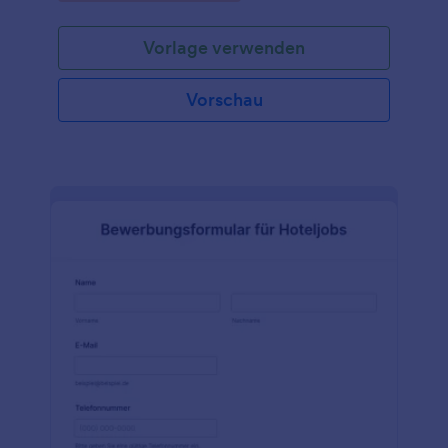
beantworten und ihre Kontaktdaten in wenigen
Minuten einzugeben. Unternehmen und
Vorlage verwenden
Personalabteilungen können dieses kostenlose
Muster-Bewerbungsformular verwenden, um den
Bewerbungsprozess zu optimieren,
Vorschau
unübersichtlichen Papierkram zu vermeiden und
Bewerbungen im Handumdrehen zu bearbeiten.
Alle Eingaben werden sicher in Ihrem Online-
Jotform-Konto gespeichert, was es Ihrem Team
erleichtert, eine große Anzahl von Bewerbungen
auf jedem Gerät zu verwalten - und durch unsere
kostenlose mobile App Jotform Mobile Forms noch
einfacher macht! Passen Sie dieses Muster
Bewerbungsformular in Sekundenschnelle mit dem
benutzerfreundlichen Formulargenerator von
Jotform an! Fügen Sie einfach per Drag & Drop das
Logo Ihres Unternehmens hinzu, ändern Sie das
Hintergrundbild und synchronisieren Sie Ihre
Bewerbungen mit über 130 leistungsstarken Apps
und Integrationen. Behalten Sie einen besseren
Überblick über die Bewerber, indem Sie neue
Kontakte an Ihr CRM-System senden, detaillierte