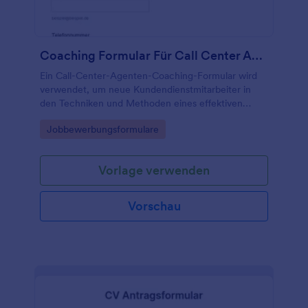
Coaching Formular Für Call Center Agenten
Ein Call-Center-Agenten-Coaching-Formular wird
verwendet, um neue Kundendienstmitarbeiter in
den Techniken und Methoden eines effektiven
Kundendienstes zu schulen.
Go to Category:
Jobbewerbungsformulare
Vorlage verwenden
Vorschau