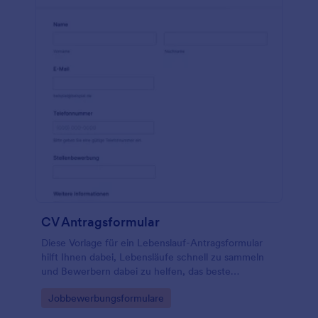
CV Antragsformular
Diese Vorlage für ein Lebenslauf-Antragsformular
hilft Ihnen dabei, Lebensläufe schnell zu sammeln
und Bewerbern dabei zu helfen, das beste
Lebenslauf-Antragsformular zu erstellen, das zu
Go to Category:
Jobbewerbungsformulare
ihnen passt. Die Vorlage besteht aus Bereichen, um
die erforderlichen Kontaktinformationen des