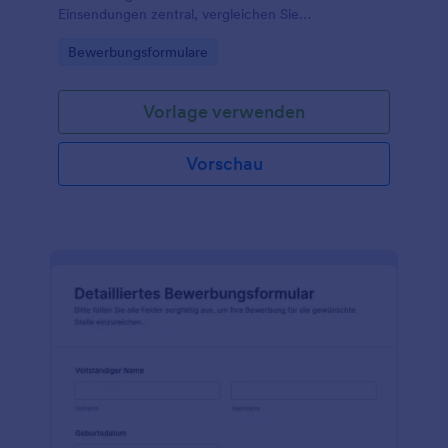
Einsendungen zentral, vergleichen Sie
Bewerbungen einfacher und unterstützen Sie
Go to Category:
Bewerbungsformulare
Teams in Agenturen, Unternehmen oder
Bildungseinrichtungen bei der Datenerfassung.
Vorlage verwenden
Vorschau