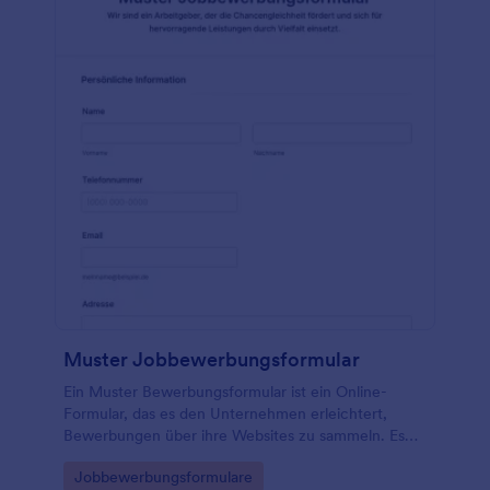
Muster Jobbewerbungsformular
Ein Muster Bewerbungsformular ist ein Online-
Formular, das es den Unternehmen erleichtert,
Bewerbungen über ihre Websites zu sammeln. Es
ermöglicht den Bewerbern, Lebensläufe und
Go to Category:
Jobbewerbungsformulare
Anschreiben hochzuladen, Bewerbungsfragen zu