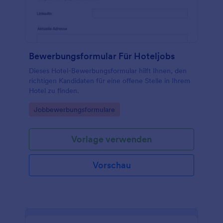
Tabellen mit Airtable oder Google Sheets erstellen
oder Dokumente sofort auf Speicheranwendungen
wie Google Drive, Box oder Dropbox hochladen. Mit
diesem kostenlosen Muster-Bewerbungsformular
kann Ihr Unternehmen Zeit und Geld sparen, Ihren
Papierkram organisieren und den
Bewerbungsformular Für Hoteljobs
Bewerbungsprozess für zufriedene Mitarbeiter und
Bewerber vereinfachen.
Dieses Hotel-Bewerbungsformular hilft Ihnen, den
richtigen Kandidaten für eine offene Stelle in Ihrem
Hotel zu finden.
Go to Category:
Jobbewerbungsformulare
Vorlage verwenden
Vorschau