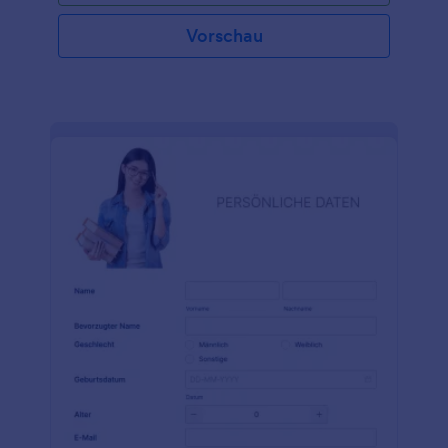
Bewerbungsformular in Sekundenschnelle einbetten
oder mit einem Link weiterleiten, um loszulegen. Es
Vorschau
ist einfach zu verwenden und sieht auf jedem Gerät
gut aus. Möchten Sie Ihre potenziellen neuen
Mitarbeiter kennenlernen, bevor Sie sie einstellen?
Fügen Sie Ihrem Bewerbungsformular über den
Formulargenerator ganz einfach Fragen hinzu oder
ordnen Sie die Fragen neu an, um die benötigten
Informationen zu erhalten. Sie können sogar
Informationen über Gehaltsvorstellungen und
betriebliche Leistungen, Fähigkeiten und Erfahrung
abfragen. Durch die Annahme von Online-
Bewerbungen können Sie den Einstellungsprozess
optimieren und die benötigten Informationen über
potenzielle Mitarbeiter erhalten - und das alles in
nur wenigen Minuten. Stellen Sie sicher, dass Sie die
besten Mitarbeiter für Ihr Unternehmen einstellen,
indem Sie ein kostenloses Bewerbungsformular
ausfüllen!