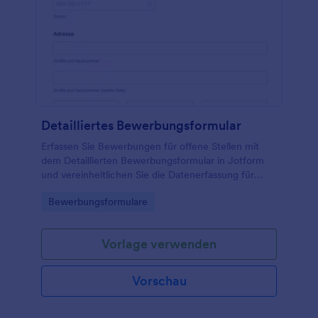
Detailliertes Bewerbungsformular
Erfassen Sie Bewerbungen für offene Stellen mit
dem Detaillierten Bewerbungsformular in Jotform
und vereinheitlichen Sie die Datenerfassung für
Personalteams, Agenturen und wachsende
Go to Category:
Bewerbungsformulare
Unternehmen über einen einfachen Online-Prozess.
Vorlage verwenden
Vorschau