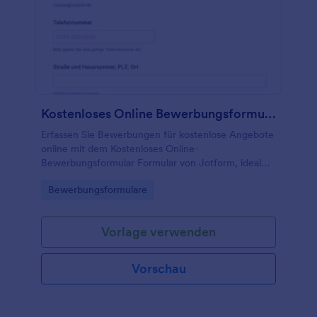
Kostenloses Online Bewerbungsformular
Erfassen Sie Bewerbungen für kostenlose Angebote
online mit dem Kostenloses Online-
Bewerbungsformular Formular von Jotform, ideal
für Vereine und Organisationen, die Datenerfassung
Go to Category:
Bewerbungsformulare
vereinheitlichen und Formularantworten zentral
verwalten möchten.
Vorlage verwenden
Vorschau