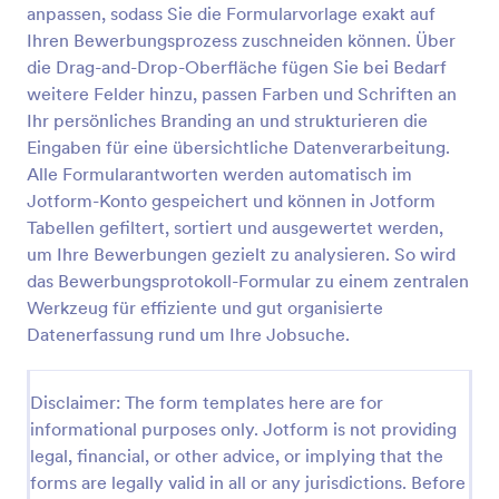
anpassen, sodass Sie die Formularvorlage exakt auf
Lebenslauf Sammelformular
Ihren Bewerbungsprozess zuschneiden können. Über
die Drag-and-Drop-Oberfläche fügen Sie bei Bedarf
Ein Lebenslauf-Sammelformular wird von
Personalvermittlern verwendet, um Informationen
weitere Felder hinzu, passen Farben und Schriften an
von Stellenbewerbern zu sammeln. Wenn Sie ein
Ihr persönliches Branding an und strukturieren die
Personalvermittler sind, verwenden Sie eine
Eingaben für eine übersichtliche Datenverarbeitung.
Go to Category:
Jobbewerbungsformulare
kostenlose Vorlage für ein Lebenslauf-
Alle Formularantworten werden automatisch im
Sammelformular, um Lebensläufe online zu sammeln
Jotform-Konto gespeichert und können in Jotform
und Ihren Arbeitsablauf effizienter zu gestalten!
Vorlage verwenden
Tabellen gefiltert, sortiert und ausgewertet werden,
um Ihre Bewerbungen gezielt zu analysieren. So wird
Vorschau
das Bewerbungsprotokoll-Formular zu einem zentralen
Werkzeug für effiziente und gut organisierte
Datenerfassung rund um Ihre Jobsuche.
Disclaimer: The form templates here are for
informational purposes only. Jotform is not providing
legal, financial, or other advice, or implying that the
forms are legally valid in all or any jurisdictions. Before