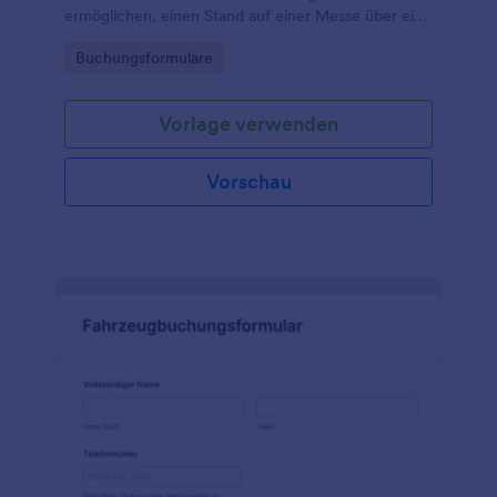
ermöglichen, einen Stand auf einer Messe über ein
Buchungsformular auf der Website der Organisation
Go to Category:
Buchungsformulare
zu buchen.
Vorlage verwenden
Vorschau