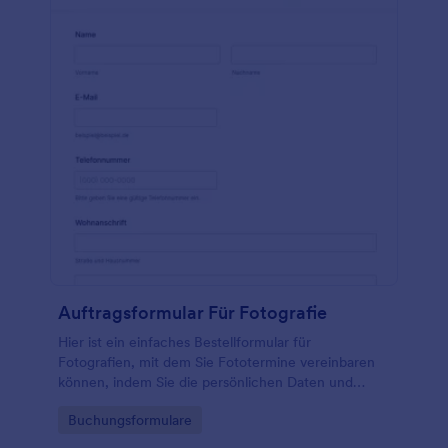
Auftragsformular Für Fotografie
Hier ist ein einfaches Bestellformular für
Fotografien, mit dem Sie Fototermine vereinbaren
können, indem Sie die persönlichen Daten und
Kontaktinformationen des Kunden erfassen und
Go to Category:
Buchungsformulare
Ihren Kunden die Möglichkeit geben, aus
verschiedenen Paketen auszuwählen.