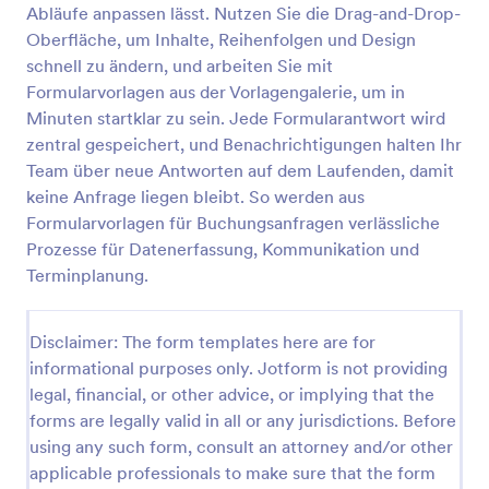
Abläufe anpassen lässt. Nutzen Sie die Drag-and-Drop-
Online Buchungsformular Für Fahrten
Oberfläche, um Inhalte, Reihenfolgen und Design
schnell zu ändern, und arbeiten Sie mit
Dieses umfassende Online-Buchungsformular für
Fahrten kann für jede Art von Reservierung von
Formularvorlagen aus der Vorlagengalerie, um in
Fahrten wie Transportplanung, Touren und Bring-
Minuten startklar zu sein. Jede Formularantwort wird
und Hol-Diensten verwendet werden; hier können
zentral gespeichert, und Benachrichtigungen halten Ihr
Go to Category:
Dienstleistungsformulare
die Gäste Orte, Datum und Uhrzeit der
Team über neue Antworten auf dem Laufenden, damit
gewünschten Fahrt auswählen und ihre
keine Anfrage liegen bleibt. So werden aus
Kontaktinformationen angeben. Mit vielen weiteren
Vorlage verwenden
anpassbaren Tools und Widgets können Sie Ihr
Formularvorlagen für Buchungsanfragen verlässliche
eigenes Formular mit diesem als Grundlage
Prozesse für Datenerfassung, Kommunikation und
erstellen. Fügen Sie Ihr Logo, Bilder, Schriftarten
Vorschau
Terminplanung.
und Farben hinzu und betten Sie Ihr Formular
entweder auf der Website Ihres Unternehmens ein
oder verwenden Sie es als eigenständiges Formular,
Disclaimer: The form templates here are for
um den Prozess der Buchung von Fahrdiensten
informational purposes only. Jotform is not providing
jeder Art zu erleichtern.
legal, financial, or other advice, or implying that the
forms are legally valid in all or any jurisdictions. Before
using any such form, consult an attorney and/or other
applicable professionals to make sure that the form