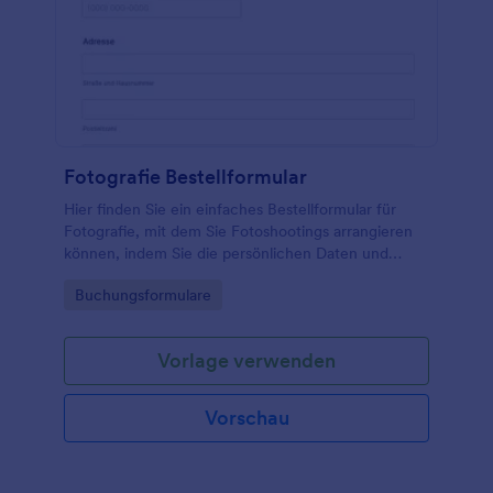
Fotografie Bestellformular
Hier finden Sie ein einfaches Bestellformular für
Fotografie, mit dem Sie Fotoshootings arrangieren
können, indem Sie die persönlichen Daten und
Kontaktinformationen Ihrer Kunden erfassen und
Go to Category:
Buchungsformulare
ihnen die Möglichkeit geben, aus verschiedenen
Paketen zu wählen. Sie können jede Vorlage für ein
Fotobestellformular an Ihre Anforderungen
Vorlage verwenden
anpassen, viele weitere Widgets hinzufügen und es
entweder in Ihre Website einbetten oder als
eigenständiges Formular verwenden.
Vorschau