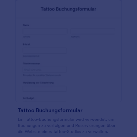
Leads generieren, Ihren Umsatz steigern und
Termine für Ihre nächste Massage vereinbaren.
Indem Sie Ihr eigenes Online-Buchungsformular
einrichten, können Sie vermeiden, dass Ihnen die
Zeit davonläuft und neue Kunden in Stammkunden
verwandeln - das kostenlose Massage-
Buchungsformular von Jotform gibt Ihnen alle
Werkzeuge, die Sie brauchen. Passen Sie die Fragen
an, ändern Sie das Design und fügen Sie
Integrationen hinzu, um Ihren
Massagebuchungsprozess so reibungslos wie Ihre
Hände zu gestalten. Nehmen Sie die Gesundheit
und das Glück Ihrer Kunden in Ihre eigenen Hände!
Tattoo Buchungsformular
Ein Tattoo-Buchungsformular wird verwendet, um
Buchungen zu verfolgen und Reservierungen über
die Website eines Tattoo-Studios zu verwalten.