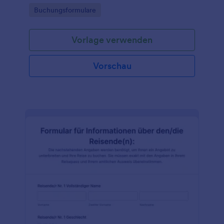
Go to Category:
Buchungsformulare
Vorlage verwenden
Vorschau