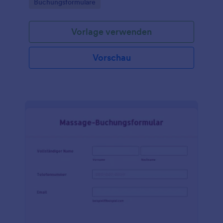
Go to Category:
Buchungsformulare
Vorlage verwenden
Vorschau