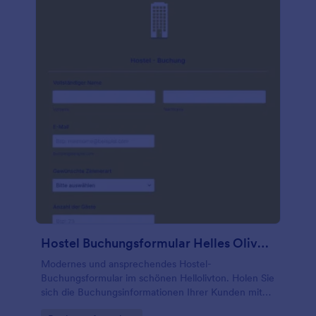
hinzu, passen Sie Schriftarten und Farben an und
wählen Sie ein anderes Hintergrundbild, um Ihr
Vertragsformular für die Buchung von Fototerminen
zu personalisieren. Wenn Sie Ihr Formular mit
anderen teilen oder Antworten an einen
Speicherdienst oder eine E-Mail-Adresse Ihrer Wahl
senden möchten, können Sie Übermittlungen mit
mehr als 100 beliebten Diensten synchronisieren,
darunter Google Tabellen, Dropbox, Box und Google
Drive. Wenn Sie Fragen zum Formular haben, steht
Ihnen unser Kundensupport-Team zur Verfügung,
um Ihnen bei allen Problemen oder Anliegen zu
helfen, die Sie mit diesem Formular haben.
Hostel Buchungsformular Helles Olivgrün Und Ansprechend
Modernes und ansprechendes Hostel-
Buchungsformular im schönen Hellolivton. Holen Sie
sich die Buchungsinformationen Ihrer Kunden mit
diesem ausgefallenen Formular!