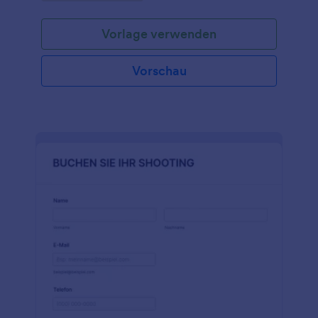
hinzuzufügen und das Formular in Ihre Website
einzubetten oder es direkt per E-Mail an Kunden zu
Vorlage verwenden
senden. Kunden können ganz einfach Termine und
Besprechungen buchen, indem sie eine Uhrzeit und
ein Datum aus dem Kalender auswählen. Sie
Vorschau
erhalten die Eingaben sofort in Ihrem sicheren
Jotform-Konto, auf das Sie von jedem Gerät aus
zugreifen können. Sie können dieses
Buchungsformular mit Kalender ohne
Programmierkenntnisse genau an Ihre Bedürfnisse
anpassen. Durch einfaches Drag & Drop können Sie
Formularfelder hinzufügen oder entfernen, das
Vorlagendesign ändern und das Terminfeld so
konfigurieren, dass Ihre verfügbaren Zeiten für ein
Treffen angezeigt werden. Sie können dieses
Buchungsformular sogar mit Zoom, Google
Calendar und über 100 weiteren Integrationen
synchronisieren, um Ereignisse automatisch in Ihren
anderen Online-Konten zu planen. Vereinfachen Sie
den Buchungsprozess für Benutzer und behalten
Sie den Überblick über Ihre Meetings mit unserem
Buchungsformular mit Kalender!