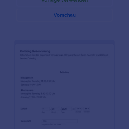
Website ein, um Reservierungen online zu sammeln!
Sammeln Sie Kontaktdaten, Partyinformationen,
Sonderwünsche und vieles mehr über Ihr
Vorschau
individuelles Online-Formular. Alle Antworten
werden sicher in Ihrem Jotform-Konto gespeichert
und sind von jedem Gerät aus leicht abrufbar - Sie
können sogar Push-Benachrichtigungen über
unsere kostenlose mobile App erhalten, um auch
unterwegs informiert zu sein. Lassen Sie Ihre
Kunden wissen, dass Sie der Mittelpunkt der Party
sind - mit einem aufregenden
Reservierungsformular für Geburtstagsfeiern!
Wählen Sie Ihr Hintergrundbild, laden Sie Fotos Ihres
Veranstaltungsortes hoch, fügen Sie Ihr Firmenlogo
hinzu und ändern Sie Schriftarten und Farben für
einen wirklich einzigartigen Look. Mit über 130+
leistungsstarken Integrationen können Sie
Antworten auf das Reservierungsformular für
Geburtstagsfeiern sofort an Ihre anderen Konten
senden, wie z.B. Google Sheets, Salesforce,
Airtable, HubSpot, und viele mehr. Stellen Sie sicher,
dass die Partys Ihrer Kunden mit einem
benutzerdefinierten Geburtstagsparty