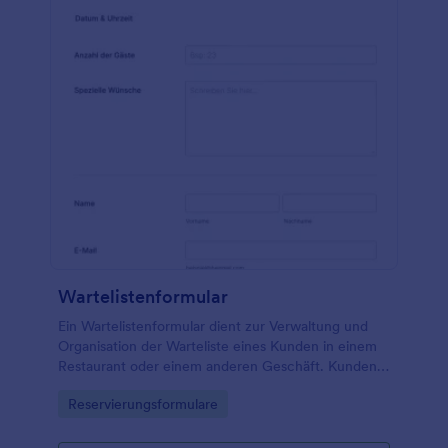
Wartelistenformular
Ein Wartelistenformular dient zur Verwaltung und
Organisation der Warteliste eines Kunden in einem
Restaurant oder einem anderen Geschäft. Kunden
können über ein Online-Formular auf eine Warteliste
Go to Category:
Reservierungsformulare
gesetzt werden, die dann in einer Datenbank
gespeichert und nach Ankunftszeit geordnet wird.
Wenn ein Tisch frei wird, wird die Warteliste