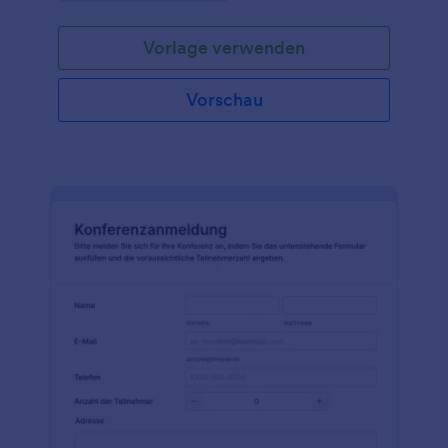
Webseite Ihrer Organisation eingefügt werden, so
dass sie Teil Ihrer Website ist.Dieses Formular für die
Vorlage verwenden
Reservierungsbestätigung enthält Formularfelder,
die nach dem Namen der Reservierung, dem
Firmennamen, dem Datum der Reservierung, der
Vorschau
Uhrzeit der Reservierung, der Anzahl der Tage, der
Anzahl der Gäste und anderen Bemerkungen oder
besonderen Anweisungen fragen. Diese
Formularvorlage verwendet auch das Tool
Produktliste, mit dem Sie Produkte anzeigen und
ihnen Preise zuweisen können. Dieses Tool ist sehr
praktisch, denn es berechnet automatisch die für
jedes Produkt ausgewählte Menge und den
Gesamtbetrag der Kosten. Dieses Tool kann auch
mit einem Zahlungsgateway wie PayPal, Stripe,
Square oder Authorize.Net verbunden werden. Mit
dem Formulargenerator und dem Advanced Form
Designer lässt sich diese Formularvorlage ganz
einfach an das Branding des Unternehmens
anpassen.