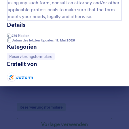
using any such form, consult an attorney and/or other
applicable professionals to make sure that the form
meets your needs, legally and otherwise.
Details
276
Kopien
Datum des letzten Updates:
11. Mai 2026
Kategorien
Zur Kategorie:
Reservierungsformulare
Erstellt von
Ticket Reservierung
Jotform
dein Anmeldeformular zum ausdrucken
Dialog Ende
Go to Category:
Reservierungsformulare
Vorlage verwenden