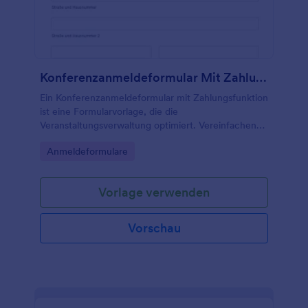
Konferenzanmeldeformular Mit Zahlung
Ein Konferenzanmeldeformular mit Zahlungsfunktion
ist eine Formularvorlage, die die
Veranstaltungsverwaltung optimiert. Vereinfachen
Sie die Zahlungsabwicklung, die Nachverfolgung
Go to Category:
Anmeldeformulare
von Teilnehmern und die Datenerfassung.
Vorlage verwenden
Vorschau