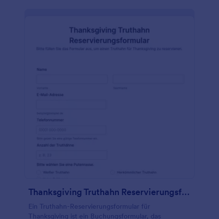
für Sie funktioniert? Nutzen Sie unser kostenloses
Shuttle-Service-Reservierungsformular, um
Buchungen zu verfolgen, Erinnerungen an Kunden
zu senden, Zahlungen einzuziehen, Kundendaten zu
aktualisieren und vieles mehr! Mit unserer
kostenlosen mobilen App können Sie
Beantwortungen auf jedem Gerät anzeigen - so
können Sie Ihre Kunden mit schnellen Antworten
erfreuen. Sie können sogar Reservierungen in
Echtzeit verfolgen, um Ihr Geschäft effektiv zu
verwalten. Sehen Sie sich unsere über 100
Integrationen mit führenden Business-Apps an,
darunter Google Drive, Dropbox, Box und viele
mehr! Laden Sie noch heute Ihr kostenloses
Shuttle-Service-Reservierungsformular herunter
und bringen Sie Ihr Unternehmen auf die nächste
Stufe.
Thanksgiving Truthahn Reservierungsformular
Ein Truthahn-Reservierungsformular für
Thanksgiving ist ein Buchungsformular, das