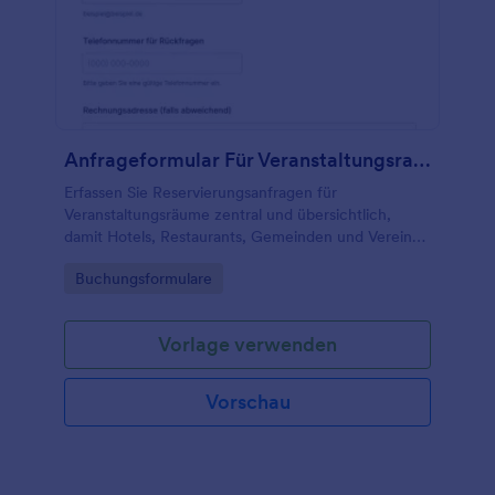
Anfrageformular Für Veranstaltungsraumreservierung
Erfassen Sie Reservierungsanfragen für
Veranstaltungsräume zentral und übersichtlich,
damit Hotels, Restaurants, Gemeinden und Vereine
Verfügbarkeiten prüfen und Buchungen schneller
Go to Category:
Buchungsformulare
koordinieren können.
Vorlage verwenden
Vorschau