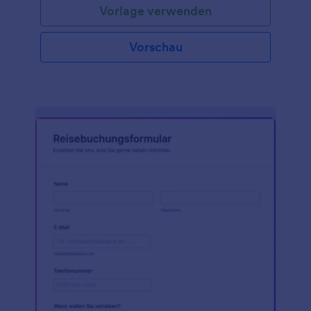
Vorlage verwenden
entsprechend aktualisiert und die nächste Person
auf der Warteliste wird über die E-Mail-Adresse
benachrichtigt, die sie bei der Anmeldung
Vorschau
angegeben hat. Eine Online-Warteliste ist eine
großartige Möglichkeit für Restaurants und Bars,
ihren Kundenservice zu verbessern, indem sie den
Kunden eine bequeme Möglichkeit bieten,
benachrichtigt zu werden, sobald ein Tisch frei wird.
Sie können nicht nur die Felder und Fragen an Ihre
Bedürfnisse anpassen, sondern auch das Design
dieser Vorlage aktualisieren. Jotform ist ein
vollständig angepasster, benutzerfreundlicher
Formulargenerator, der das Ändern, Hinzufügen
oder Entfernen von Feldern über die Drag & Drop-
Funktion sowie das Ändern von Farben, Schriftarten
und Hintergrund ohne Programmierkenntnisse
ermöglicht. Binden Sie dieses Formular ganz einfach
in Ihre Website ein oder geben Sie es per URL
weiter. Und das alles ohne Programmierkenntnisse!