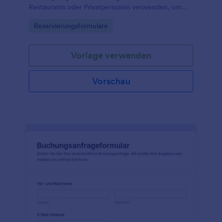
Restaurants oder Privatpersonen verwenden, um
einen Truthahn für Thanksgiving zu reservieren.
Go to Category:
Reservierungsformulare
Vorlage verwenden
Vorschau