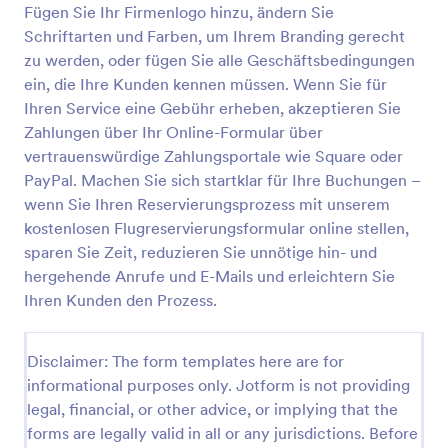
Fügen Sie Ihr Firmenlogo hinzu, ändern Sie
Flugreservierungsformular
Schriftarten und Farben, um Ihrem Branding gerecht
zu werden, oder fügen Sie alle Geschäftsbedingungen
Ein Flugreservierungsformular wird von einer
Fluggesellschaft oder einem Reisebüro verwendet,
ein, die Ihre Kunden kennen müssen. Wenn Sie für
um Informationen zu sammeln, die für die Buchung
Ihren Service eine Gebühr erheben, akzeptieren Sie
von Flugreisen für Kunden benötigt werden.
Zahlungen über Ihr Online-Formular über
Go to Category:
Reservierungsformulare
vertrauenswürdige Zahlungsportale wie Square oder
PayPal. Machen Sie sich startklar für Ihre Buchungen –
Vorlage verwenden
wenn Sie Ihren Reservierungsprozess mit unserem
kostenlosen Flugreservierungsformular online stellen,
Vorschau
sparen Sie Zeit, reduzieren Sie unnötige hin- und
hergehende Anrufe und E-Mails und erleichtern Sie
Ihren Kunden den Prozess.
Disclaimer: The form templates here are for
informational purposes only. Jotform is not providing
legal, financial, or other advice, or implying that the
forms are legally valid in all or any jurisdictions. Before