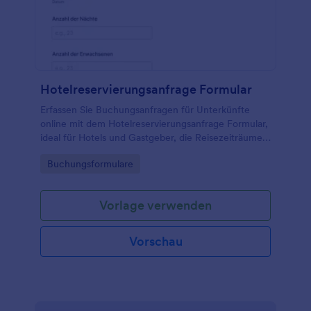
Hotelreservierungsanfrage Formular
Erfassen Sie Buchungsanfragen für Unterkünfte
online mit dem Hotelreservierungsanfrage Formular,
ideal für Hotels und Gastgeber, die Reisezeiträume
und Präferenzen gesammelt prüfen und Anfragen
Go to Category:
Buchungsformulare
zentral bearbeiten möchten.
Vorlage verwenden
Vorschau