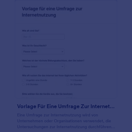
Möchten Sie dieses Umfrageformular an Ihre
Kampagne anpassen? Fügen Sie Ihr Logo hinzu,
aktualisieren Sie das Hintergrundbild, oder fügen Sie
weitere Formularfelder hinzu, um gleichzeitig
Kontakte oder Feedback zu Ihrer Kampagne zu
sammeln. Sie können Ihre Eingaben sogar mit den
mehr als 100 Integrationen von Jotform
synchronisieren und einfach in andere Konten wie
Google Drive, Dropbox und Box übertragen. Zeigen
Sie die Antworten an und erhalten Sie die
Informationen, die Sie von den Wählern benötigen,
mit einem kostenlosen Online-Umfrageformular für
Kampagnen.
Vorlage Für Eine Umfrage Zur Internetnutzung
Eine Umfrage zur Internetnutzung wird von
Unternehmen oder Organisationen verwendet, die
Untersuchungen zur Internetnutzung durchführen,