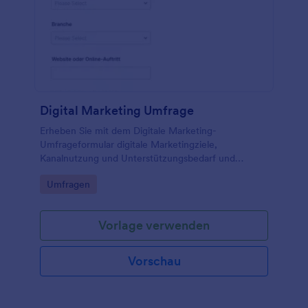
Digital Marketing Umfrage
Erheben Sie mit dem Digitale Marketing-
Umfrageformular digitale Marketingziele,
Kanalnutzung und Unterstützungsbedarf und
unterstützen Sie Teams und Agenturen bei der
Go to Category:
Umfragen
Auswertung und Priorisierung für den deutschen
Markt.
Vorlage verwenden
Vorschau