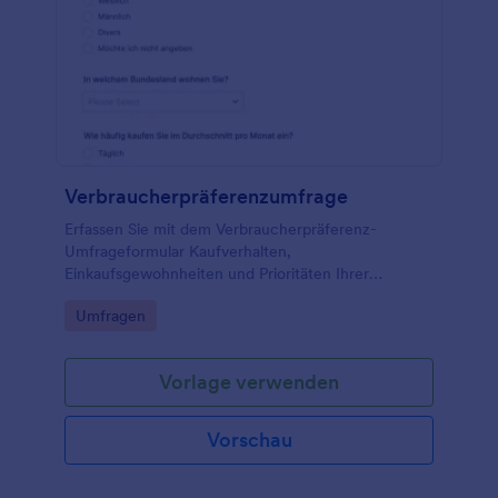
Verbraucherpräferenzumfrage
Erfassen Sie mit dem Verbraucherpräferenz-
Umfrageformular Kaufverhalten,
Einkaufsgewohnheiten und Prioritäten Ihrer
Zielgruppe für fundierte Entscheidungen in
Go to Category:
Umfragen
Marktforschung, Handel und E-Commerce mit
Jotform.
Vorlage verwenden
Vorschau