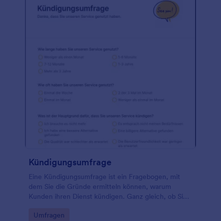
Kündigungsumfrage
Eine Kündigungsumfrage ist ein Fragebogen, mit
dem Sie die Gründe ermitteln können, warum
Kunden ihren Dienst kündigen. Ganz gleich, ob Sie
Unternehmer oder Verbraucher sind, nutzen Sie
Go to Category:
Umfragen
diese kostenlose Umfrage zur Kündigung, um von