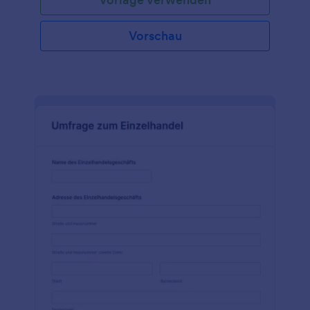
nach dem Namen, dem Alter, dem Geschlecht und
den Kontaktdaten des Befragten fragen. In dieser
Formularvorlage wird auch gefragt, welche Art von
Vorschau
T-Shirts die Kunden normalerweise kaufen, wo sie
kaufen, welche Größe sie bevorzugen und welche
Zahlungsmethode sie normalerweise verwenden.
Dieses Umfrageformular kann mit Hilfe des
Einbettungscodes oder des Iframe-Codes in jede
Website eingebettet werden. Dieses Formular kann
auch über einen direkten Link weitergegeben
werden, so dass Sie es in den Inhalt einer E-Mail
einfügen und an Ihre Kunden senden können. Die
Anpassung und Bearbeitung dieser Formularvorlage
ist sehr einfach. Sie müssen sie nur über den
Formulargenerator öffnen, der intuitiv und
unkompliziert ist.