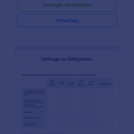
Vorlage verwenden
indem Sie Umfrageantworten von jedem beliebigen
Gerät aus erfassen! Passen Sie das Vorlagendesign
einfach mit unserem Drag & Drop-Generator an -
Vorschau
dann teilen Sie Ihr benutzerdefiniertes Formular mit
einem Link oder betten es in Ihre Website ein, um
sofort Antworten zu erhalten. Möchten Sie diese
Social Media-Umfragevorlage ändern? Fügen Sie
weitere Fragen hinzu, laden Sie Ihr Logo hoch,
ändern Sie Schriftarten und Farben und verbinden
Sie Ihr Formular mit über 100 kostenlosen
Integrationen - darunter Google Drive, Dropbox,
Trello, Airtable und mehr - um Umfragedaten mit
Ihren anderen Konten zu synchronisieren.
Außerdem können Sie mit dem Jotform
Berichtgenerator professionelle, gemeinsam
nutzbare Berichte erstellen, um Ihre Umfragedaten
besser zu analysieren! Sparen Sie Zeit und Papier,
indem Sie Ihre Social Media-Umfrage mit dieser
kostenlosen Social Media-Umfragevorlage online
durchführen.