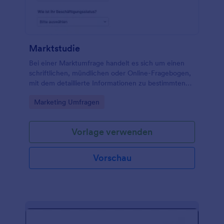
Marktstudie
Bei einer Marktumfrage handelt es sich um einen
schriftlichen, mündlichen oder Online-Fragebogen,
mit dem detaillierte Informationen zu bestimmten
Themen innerhalb eines Zielmarktes eingeholt
Go to Category:
Marketing Umfragen
werden sollen.
Vorlage verwenden
Vorschau