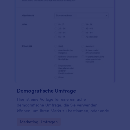
Demografische Umfrage
Hier ist eine Vorlage für eine einfache
demografische Umfrage, die Sie verwenden
können, um Ihren Markt zu bestimmen, oder andere
Forschung zu betreiben. Mit dieser demografischen
Go to Category:
Marketing Umfragen
Umfrage für Forschung können Sie das Geschlecht,
Alter, Bildungsstand, Haushaltseinkommen und