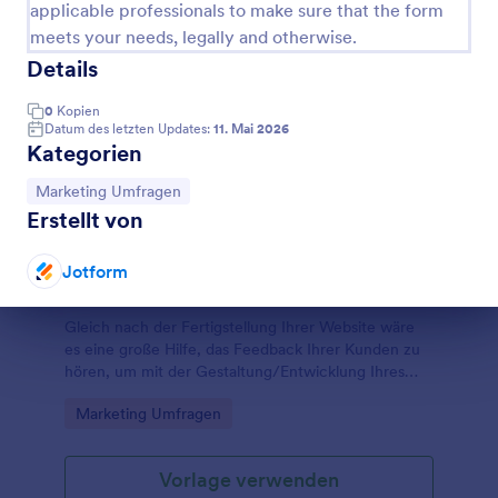
applicable professionals to make sure that the form
meets your needs, legally and otherwise.
Details
0
Kopien
Datum des letzten Updates:
11. Mai 2026
Kategorien
Zur Kategorie:
Marketing Umfragen
Erstellt von
Jotform
Umfrage Zur Benutzererfahrung
Dialog Ende
Gleich nach der Fertigstellung Ihrer Website wäre
es eine große Hilfe, das Feedback Ihrer Kunden zu
hören, um mit der Gestaltung/Entwicklung Ihres
Projekts voranzukommen.
Go to Category:
Marketing Umfragen
Vorlage verwenden