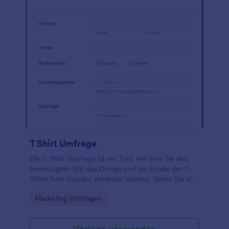
und Dropbox. Binden Sie es entweder in Ihre
Website ein, teilen Sie es als eigenständiges
Formular oder als QR-Code. Keine
Programmierkenntnisse erforderlich!
T Shirt Umfrage
Die T-Shirt-Umfrage ist ein Tool, mit dem Sie den
bevorzugten Stil, das Design und die Größe der T-
Shirts Ihrer Kunden ermitteln können. Wenn Sie ein
Geschäft führen, ist es wichtig, Ihre Kunden zu
Go to Category:
Marketing Umfragen
kennen, damit Sie wissen, welche Produkte Sie
ihnen verkaufen sollten. Diese T-Shirt-
Umfrageformularvorlage enthält Formularfelder, die
Vorlage verwenden