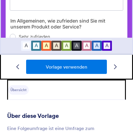
Vorlage verwenden
Umfrage Soziale Medien Vorlage
Umfrage Soziale Medien
Übersicht
Go to Category:
Umfragen
Über diese Vorlage
Vorlage verwenden
Eine Folgeumfrage ist eine Umfrage zum