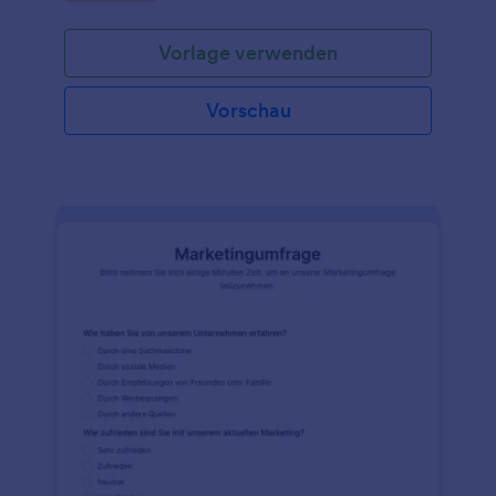
Ihren Kunden zu erfahren, warum sie ihren Dienst
gekündigt haben - und nutzen Sie diese
Vorlage verwenden
Informationen, um Ihr Unternehmen zu verbessern.
Passen Sie die Fragen einfach so an, dass sie zu
Ihrem Unternehmen und den benötigten
Vorschau
Informationen passen. Kopieren Sie einfach diese
vorgefertigte Vorlage und binden Sie sie entweder
in Ihre Website ein, versenden Sie sie per E-Mail
oder verwenden Sie sie als eigenständige Vorlage.
Alle Felder sind überarbeitbar. Sie können entweder
die vorhandenen Fragen ändern oder neue
hinzufügen. Sie können auch das Design mit Hilfe
der erweiterten Designfunktionen vollständig
ändern. Alle Anpassungen können ohne
Programmierungskenntnisse vorgenommen
werden.