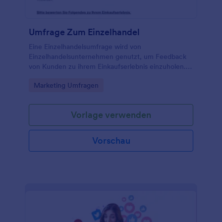
Umfrage Zum Einzelhandel
Eine Einzelhandelsumfrage wird von
Einzelhandelsunternehmen genutzt, um Feedback
von Kunden zu ihrem Einkaufserlebnis einzuholen.
Mit der kostenlosen Einzelhandelsumfragevorlage
Go to Category:
Marketing Umfragen
von Jotform können Geschäftsinhaber und Manager
online Umfragefragen stellen und von jedem Gerät
aus Antworten erhalten!
Vorlage verwenden
Vorschau