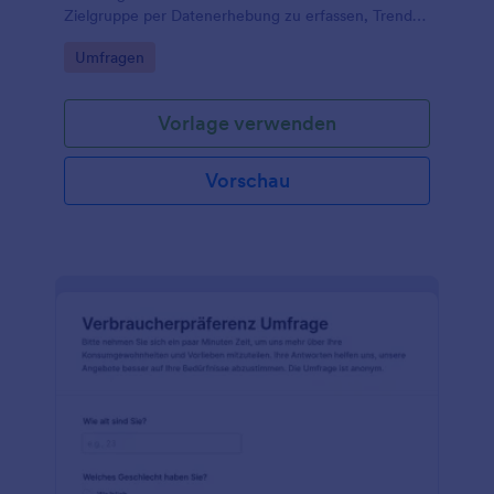
Zielgruppe per Datenerhebung zu erfassen, Trends
zu erkennen und Inhalte sowie
Go to Category:
Umfragen
Kommunikationsmaßnahmen gezielt zu verbessern.
Vorlage verwenden
Vorschau