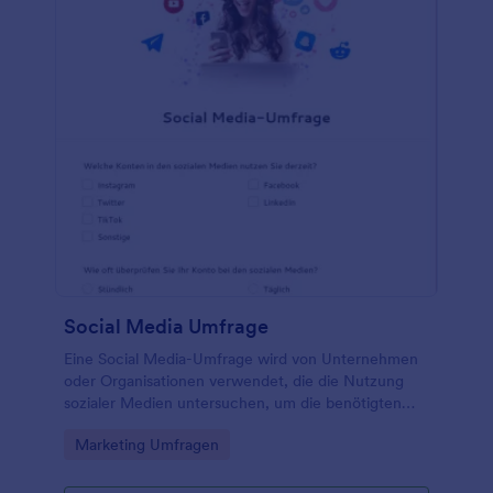
Social Media Umfrage
Eine Social Media-Umfrage wird von Unternehmen
oder Organisationen verwendet, die die Nutzung
sozialer Medien untersuchen, um die benötigten
Daten zu erfassen. Mit der kostenlosen Online-
Go to Category:
Marketing Umfragen
Umfrage für soziale Medien von Jotform können Sie
ein besseres Verständnis dafür gewinnen, wie
Menschen mit ihren sozialen Medien interagieren,