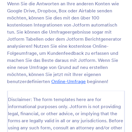
Wenn Sie die Antworten an Ihre anderen Konten wie
Fragebogen Einkaufsverhalten
Google Drive, Dropbox, Box oder Airtable senden
möchten, können Sie dies mit den über 100
Fragebogen Einkaufsverhalten hilft Ihnen, das
Kaufverhalten Ihrer Nutzer besser zu verstehen.
kostenlosen Integrationen von Jotform automatisch
tun. Sie können die Umfrageergebnisse sogar mit
Jotform Tabellen oder dem Jotform Berichtgenerator
Go to Category:
Marketing Umfragen
analysieren! Nutzen Sie eine kostenlose Online-
Folgeumfrage, um Kundenfeedback zu erfassen und
Vorlage verwenden
machen Sie das Beste daraus mit Jotform. Wenn Sie
eine neue Umfrage von Grund auf neu erstellen
Vorschau
möchten, können Sie jetzt mit Ihrer eigenen
benutzerdefinierten
Online-Umfrage
beginnen!
Disclaimer: The form templates here are for
informational purposes only. Jotform is not providing
legal, financial, or other advice, or implying that the
forms are legally valid in all or any jurisdictions. Before
using any such form, consult an attorney and/or other