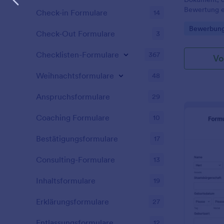
Bewertung e
Check-in Formulare
14
verwendet w
Go to Cate
Bewerbung
Check-Out Formulare
3
Checklisten-Formulare
367
Vo
Weihnachtsformulare
48
Anspruchsformulare
29
Coaching Formulare
10
Bestätigungsformulare
17
Consulting-Formulare
13
Inhaltsformulare
19
Erklärungsformulare
27
Entlassungsformulare
12