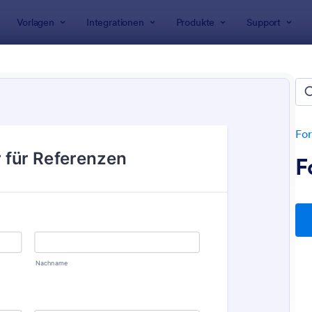
Vorlagen
Integrationen
Produkte
Support
rlagen
rbungsformulare
etet 812 Bewerbungsformulare
For
F
: Einfaches Bewerbungsformular
: A
Vorschau
Vorschau