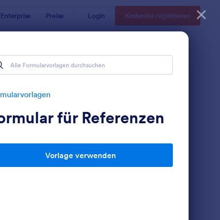
Enterprise
Preise
Login
Kostenlos registrieren
mularvorlagen
ormular für Referenzen
Vorlage verwenden
ntragsformular Für Händler
: Online Bewerbung V
Vorschau