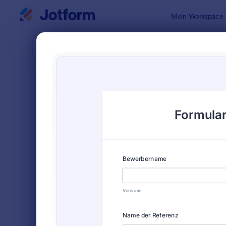
Dialog Start
Mein Workspace
Formularvo
Bewe
SORTIEREN NACH
Beliebt
Jotform bi
FORMULARLAYOUT
Klassisch
KATEGORIEN
Bestellformulare
718
Anmeldeformulare
675