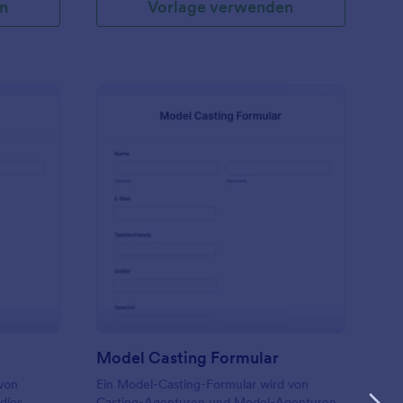
n
Vorlage verwenden
 das
Ausbildungsdienste suchen. Integrieren Sie
se Ihrer
dieses Formular in eine der mehr als 20
zu, und
verfügbaren Zahlungsmethoden von
können das
Jotform, darunter Square, PayPal, Stripe
 einbetten
und andere. Dieses Anmeldeformular für
ben, um
Schulungen, Kurse oder Klassen ist
n zu
vollständig anpassbar, sodass Sie alle
rlage für
erforderlichen Daten wie
Kontaktinformationen, Kursangebote,
e von
Dauer, natürlich auch
 - und
Kreditkarteninformationen für die Zahlung
den HIPAA-
und vieles mehr erfassen können.
ich. Wenn
attoo Anfrageformulare
: Model Casting Formu
Vorschau
eliste an
 Sie sie
n
gar einen
Mit der
on
Praxis zu
Model Casting Formular
n zu
 von
Ein Model-Casting-Formular wird von
dios
Casting-Agenturen und Model-Agenturen