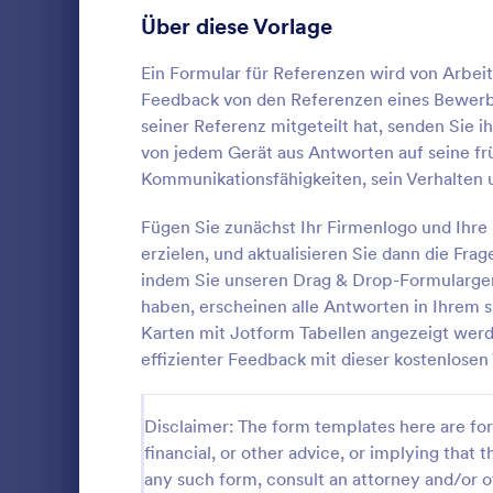
Über diese Vorlage
Mitgliedschaftsantragsformulare
15
Haustieradoption Bewerbungsformulare
Ein Formular für Referenzen wird von Arbe
15
Feedback von den Referenzen eines Bewerbe
Tierrettungsantragsformulare
14
seiner Referenz mitgeteilt hat, senden Sie 
von jedem Gerät aus Antworten auf seine frü
Ehrenamtliche Bewerbungsformulare
13
Kommunikationsfähigkeiten, sein Verhalten
Formular
Bankantragsformulare
12
Fügen Sie zunächst Ihr Firmenlogo und Ihre 
Ein Mietbesc
Dokument, m
erzielen, und aktualisieren Sie dann die Fra
Lieferantenantragsformulare
12
Immobilienei
indem Sie unseren Drag & Drop-Formulargene
Miete für e
Stipendienantragsformulare
12
haben, erscheinen alle Antworten in Ihrem 
Go to Cate
Bewerbung
erhalten hat
Karten mit Jotform Tabellen angezeigt werde
für eine Mi
Praktikumsbewerbungsformulare
8
effizienter Feedback mit dieser kostenlosen 
Mietinforma
Vo
Fügen Sie ei
Sponsoring Bewerbungsformular
5
ändern Sie d
Disclaimer: The form templates here are for 
Textfarbe. 
Ferienlager Bewerbungsformulare
4
erweiterte F
financial, or other advice, or implying that th
E-Mail-Bena
any such form, consult an attorney and/or o
Personalbewerbungsformulare
1