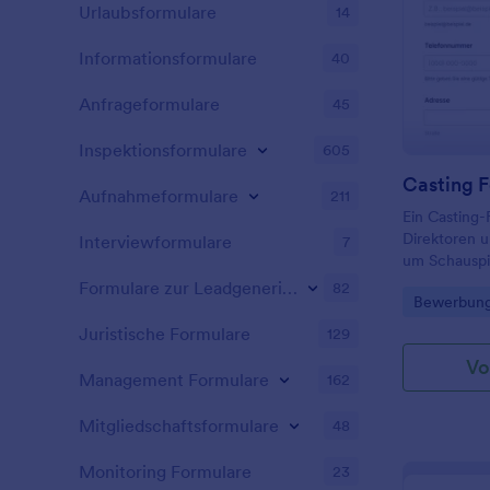
Jotform-Kon
Urlaubsformulare
14
256-Bit-SSL-
- das gleich
Informationsformulare
40
Online-Bank
Personalisier
Anfrageformulare
45
Kreditantrag
kostenlosen 
Inspektionsformulare
605
Programmierk
ziehen Sie e
Casting 
Aufnahmeformulare
211
die Sie anp
Ein Casting-
Drop. Fügen
Direktoren 
Interviewformulare
von Dateien 
7
um Schauspie
Dokumente 
Film-, Fern
Steuererklär
Formulare zur Leadgenerierung
82
Go to Cate
Bewerbung
zu besetzen.
Ihr Formular
über Ihre Ca
wie Google D
Juristische Formulare
129
kostenlosen 
Airtable int
Vo
Aufrufe! Mit
sofort an Ih
Management Formulare
162
Formularvor
Wenn Sie mit
Bewerbungen 
veröffentlic
Mitgliedschaftsformulare
48
Die Bewerbe
Kreditantrag
Postanschrif
Website ein
Monitoring Formulare
23
Kontaktinfor
Link per E-