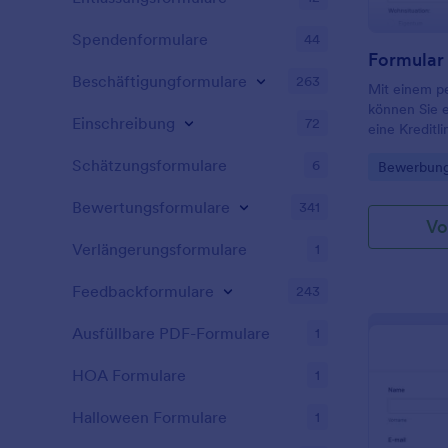
Spendenformulare
44
Beschäftigungformulare
263
Mit einem pe
können Sie e
Einschreibung
72
eine Kreditli
Kreditgenos
Schätzungsformulare
6
Go to Cate
Bewerbung
Unternehmen
einer Kredit
Bewertungsformulare
341
Privatkredit
Vo
für den nur
Verlängerungsformulare
anfallen. Un
1
traditionelle
Kreditgeber 
Feedbackformulare
243
kostenlosen 
Kreditantrag
Ausfüllbare PDF-Formulare
1
online bearb
persönliche
HOA Formulare
1
Einkommensn
persönlichen
Halloween Formulare
1
Alle Übermit