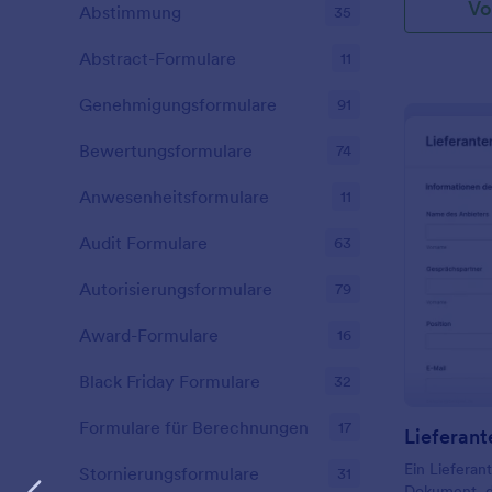
Vo
Partner samm
Abstimmung
35
perfektes Da
was sie von
Abstract-Formulare
11
vieles mehr.
einfach an I
Genehmigungsformulare
91
Ihre Website 
einem Link 
Bewertungsformulare
74
Sie Ihre Ant
Sie, ob Sie 
Anwesenheitsformulare
11
zusammenpas
persönlich tr
Audit Formulare
63
Autorisierungsformulare
79
Award-Formulare
16
Black Friday Formulare
32
Formulare für Berechnungen
17
Lieferan
Ein Lieferan
Stornierungsformulare
31
Dokument, d