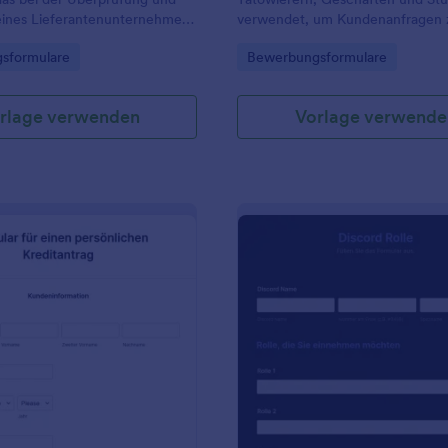
ines Lieferantenunternehmens
verwendet, um Kundenanfragen 
erden kann.
erfassen und zu verwalten.
gory:
Go to Category:
sformulare
Bewerbungsformulare
rlage verwenden
Vorlage verwende
: Formular Für Einen Persönlichen Kreditantrag
: D
Vorschau
Vorschau