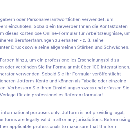
: Formular Mietbescheinigung
: M
Vorschau
Vorschau
itgebern oder Personalverantwortlichen verwendet, um
rs einzuholen. Sobald ein Bewerber Ihnen die Kontaktdaten
ihm dieses kostenlose Online-Formular für Arbeitszeugnisse, u
heren Berufserfahrungen zu erhalten - z. B. seine
 unter Druck sowie seine allgemeinen Stärken und Schwächen.
 Mietbescheinigung
Minijob Anmelden Formu
Farben hinzu, um ein professionelles Erscheinungsbild zu
heinigungsformular ist ein
Ein Minijob-Anmeldungsformular i
it dem ein Vermieter oder
schnelle und einfache Möglichkei
gen oder verbinden Sie Ihr Formular mit über 100 Integrationen
gentümer bestätigt, dass er die
Informationen von Stellenbewerb
rator verwenden. Sobald Sie Ihr Formular veröffentlicht
inen bestimmten Zeitraum
sammeln.
sicheren Jotform-Konto und können als Tabelle oder einzelne
gory:
Go to Category:
sformulare
Bewerbungsformulare
. Verwenden Sie diese Vorlage
n. Verbessern Sie Ihren Einstellungsprozess und erfassen Sie
etbescheinigung, um
Vorlage für ein professionelles Referenzformular!
tionen von Kunden zu erfassen!
rlage verwenden
Vorlage verwende
nfach Ihr Firmenlogo hinzu,
as Hintergrundbild oder die
informational purposes only. Jotform is not providing legal,
Jotform bietet außerdem
unktionen wie PDF-Erstellung,
e forms are legally valid in all or any jurisdictions. Before usin
chrichtigungen und mobile
ther applicable professionals to make sure that the form