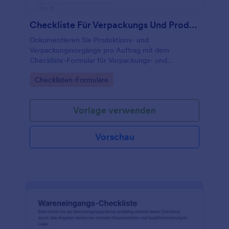
Checkliste Für Verpackungs Und Produktionsaufgaben
Dokumentieren Sie Produktions- und
Verpackungsvorgänge pro Auftrag mit dem
Checkliste-Formular für Verpackungs- und
Produktionsaufgaben, inklusive Status, Priorisierung
Go to Category:
Checklisten-Formulare
und Freigaben für Teams in Produktion, Lager,
Versand und Qualitätssicherung.
Vorlage verwenden
Vorschau