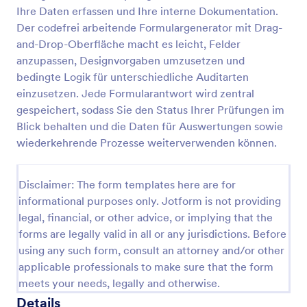
Ihre Daten erfassen und Ihre interne Dokumentation.
Schweißnahtprüfungs Checkliste
Der codefrei arbeitende Formulargenerator mit Drag-
Dokumentieren Sie Schweißnahtprüfungen digital
and-Drop-Oberfläche macht es leicht, Felder
mit dem Schweißnahtprüfungs-Checklistenformular
anzupassen, Designvorgaben umzusetzen und
von Jotform, ideal für Fertigung, Montage und
bedingte Logik für unterschiedliche Auditarten
Qualitätsmanagement zur schnellen Datenerfassung
einzusetzen. Jede Formularantwort wird zentral
Go to Category:
Checklisten-Formulare
und nachvollziehbaren Formularantwort.
gespeichert, sodass Sie den Status Ihrer Prüfungen im
Blick behalten und die Daten für Auswertungen sowie
Vorlage verwenden
wiederkehrende Prozesse weiterverwenden können.
Vorschau
Disclaimer: The form templates here are for
informational purposes only. Jotform is not providing
legal, financial, or other advice, or implying that the
forms are legally valid in all or any jurisdictions. Before
using any such form, consult an attorney and/or other
applicable professionals to make sure that the form
meets your needs, legally and otherwise.
Details