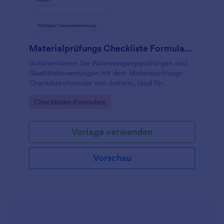
Materialprüfungs Checkliste Formular 📋
Dokumentieren Sie Wareneingangsprüfungen und
Qualitätsbewertungen mit dem Materialprüfungs-
Checklistenformular von Jotform, ideal für
Produktion, Logistik und Qualitätsmanagement
Go to Category:
Checklisten-Formulare
inklusive Datenerfassung und zentraler
Formularantworten.
Vorlage verwenden
Vorschau