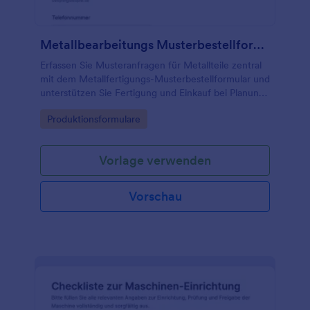
Metallbearbeitungs Musterbestellformular
Erfassen Sie Musteranfragen für Metallteile zentral
mit dem Metallfertigungs-Musterbestellformular und
unterstützen Sie Fertigung und Einkauf bei Planung,
Abstimmung und Daten­erfassung in Jotform.
Go to Category:
Produktionsformulare
Vorlage verwenden
Vorschau