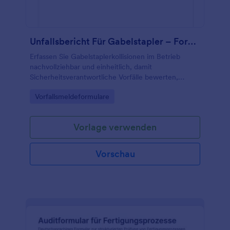
Unfallsbericht Für Gabelstapler – Formular
Erfassen Sie Gabelstaplerkollisionen im Betrieb
nachvollziehbar und einheitlich, damit
Sicherheitsverantwortliche Vorfälle bewerten,
Folgemaßnahmen koordinieren und Datenerfassung
Go to Category:
Vorfallsmeldeformulare
mit Jotform zentral organisieren können.
Vorlage verwenden
Vorschau