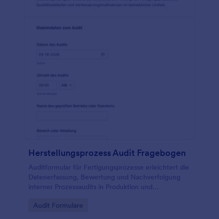
Herstellungsprozess Audit Fragebogen
Auditformular für Fertigungsprozesse erleichtert die
Datenerfassung, Bewertung und Nachverfolgung
interner Prozessaudits in Produktion und
Qualitätsmanagement, damit Maßnahmen klar
Go to Category:
Audit Formulare
dokumentiert und termingerecht umgesetzt werden
können.