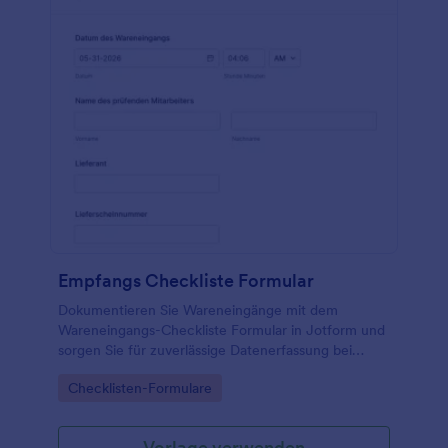
Empfangs Checkliste Formular
Dokumentieren Sie Wareneingänge mit dem
Wareneingangs-Checkliste Formular in Jotform und
sorgen Sie für zuverlässige Datenerfassung bei
Annahme, Prüfung und Freigabe von Lieferungen in
Go to Category:
Checklisten-Formulare
Lager, Produktion oder Handel.
Vorlage verwenden