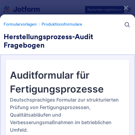
Dialog Start
Kostenlos registrieren
Formularvorlagen
Produktionsformulare
Herstellungsprozess-Audit
Fragebogen
Formularvorlagen Kategorien
Formularvorlagen
Produktionsformulare
Produktionsformulare
10 Vorlagen