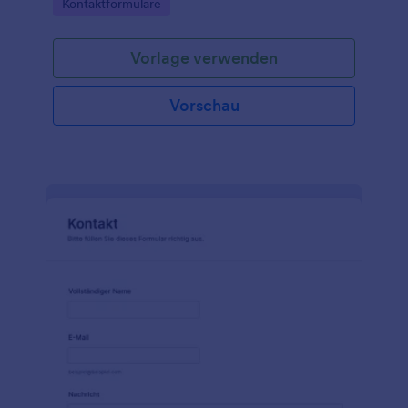
Go to Category:
Kontaktformulare
Vorlage verwenden
Vorschau