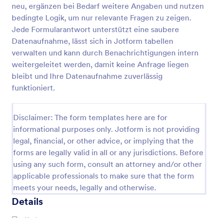
neu, ergänzen bei Bedarf weitere Angaben und nutzen
Allgemeines Datei Upload Formular
bedingte Logik, um nur relevante Fragen zu zeigen.
Jede Formularantwort unterstützt eine saubere
Ein allgemeines Upload-Formular auf Deutsch. Es
fragt auch Kontakt-Daten ab.
Datenaufnahme, lässt sich in Jotform tabellen
verwalten und kann durch Benachrichtigungen intern
weitergeleitet werden, damit keine Anfrage liegen
Go to Category:
Kontaktformulare
bleibt und Ihre Datenaufnahme zuverlässig
funktioniert.
Vorlage verwenden
Disclaimer: The form templates here are for
Vorschau
informational purposes only. Jotform is not providing
legal, financial, or other advice, or implying that the
forms are legally valid in all or any jurisdictions. Before
using any such form, consult an attorney and/or other
applicable professionals to make sure that the form
meets your needs, legally and otherwise.
Details