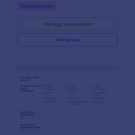
Go to Category:
Kontaktformulare
Vorlage verwenden
Vorschau