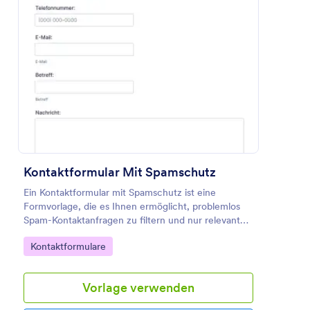
Vorschau
Kontaktformular Mit Spamschutz
Ein Kontaktformular mit Spamschutz ist eine
Formvorlage, die es Ihnen ermöglicht, problemlos
Spam-Kontaktanfragen zu filtern und nur relevante
Anfragen zu erhalten. Ideal für Unternehmen, die
Go to Category:
Kontaktformulare
effektiv mit Kunden kommunizieren möchten.
Vorlage verwenden