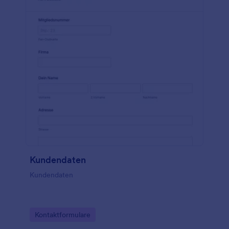
Kundendaten
Kundendaten
Go to Category:
Kontaktformulare