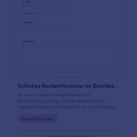
Schickes Kontaktformular Im Briefdesign
Ein sehr schönes Kontaktformular mit
Briefumschlag-Design. Es hat nebeneinander
liegende Felder und funktioniert auch auf mobilen
Geräten. Es passt perfekt zu Ihrer schicken Website.
Go to Category:
Kontaktformulare
Vorlage verwenden