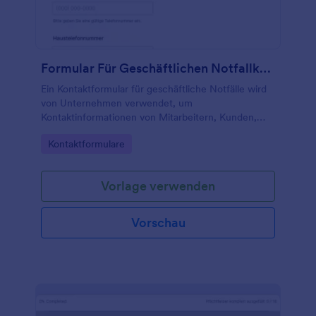
Formular Für Geschäftlichen Notfallkontakt
Ein Kontaktformular für geschäftliche Notfälle wird
von Unternehmen verwendet, um
Kontaktinformationen von Mitarbeitern, Kunden,
Lieferanten und allen anderen Personen zu
Go to Category:
Kontaktformulare
sammeln, die im Falle eines geschäftlichen Notfalls
hilfreich sein könnten.
Vorlage verwenden
Vorschau