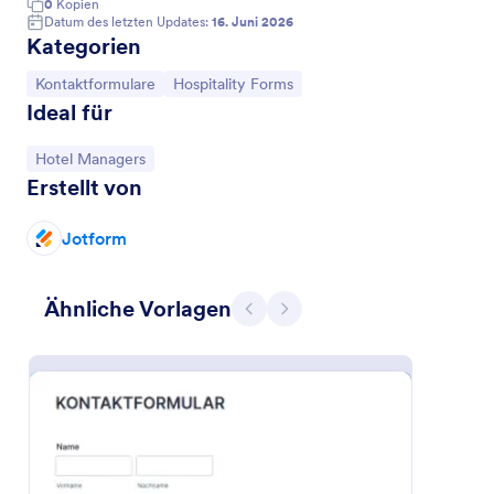
0
Kopien
Datum des letzten Updates:
16. Juni 2026
Kategorien
Zur Kategorie:
Zur Kategorie:
Kontaktformulare
Hospitality Forms
Ideal für
Zur Kategorie:
Hotel Managers
Erstellt von
Jotform
Support Kontaktformular
Ähnliche Vorlagen
Zurück
Weiter
Formular fordert grundlegende Informationen wie
e-Mail, Website und es hat eine erweiterte
Nachricht / Feedback-box Einfaches deutsches
Formular um Support-Nachrichten zu verschicken.
Go to Category:
Kontaktformulare
Vorlage verwenden