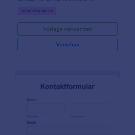
Go to Category:
Kontaktformulare
Vorlage verwenden
Vorschau