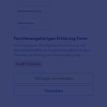
Familienangehörigen Erklärung Form
Dokumentieren Sie mögliche Bevorzugung und
Interessenkonflikte im Organisationsalltag mit dem
Formular zur Prüfung von Bevorzugung und
unterstützen Sie Teams bei transparenter
Go to Category:
Audit Formulare
Datenerhebung und nachvollziehbarer interner
Prüfung.
Vorlage verwenden
Vorschau