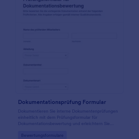
Dokumentationsprüfung Formular
Dokumentieren Sie interne Dokumentenprüfungen
einheitlich mit dem Prüfungsformular für
Dokumentationsbewertung und erleichtern Sie
Datenerfassung, Auswertung und Nachverfolgung
Go to Category:
Bewertungsformulare
von Entscheidungen in Qualitäts- und