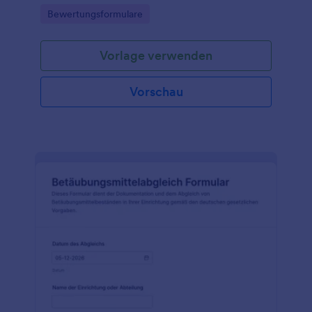
Gutachterbüros, Immobilienverwaltungen sowie
Go to Category:
Bewertungsformulare
Finanz- und Versicherungsbereiche.
Vorlage verwenden
Vorschau