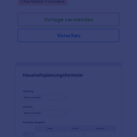
Go to Category:
Checklisten-Formulare
koordinieren.
Vorlage verwenden
Vorschau