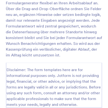
Formulargenerator flexibel an Ihren Arbeitsablauf an.
Wochen Checkliste
Über die Drag-and-Drop-Oberfläche ordnen Sie Felder
neu an, ergänzen Hinweise oder setzen bedingte logik,
Wochen Checkliste über allgemeinen Zustand des
Geschäftes
damit nur relevante Eingaben angezeigt werden. Jede
Formularantwort wird zentral gespeichert, wodurch
die Daten­erfassung über mehrere Standorte hinweg
Go to Category:
Audit Formulare
konsistent bleibt und Sie bei jeder Formularantwort auf
Wunsch Benachrichtigungen erhalten. So wird aus der
Vorlage verwenden
Kassenprüfung ein verlässlicher, digitaler Ablauf, der
im Alltag leicht umzusetzen ist.
Vorschau
Disclaimer: The form templates here are for
informational purposes only. Jotform is not providing
legal, financial, or other advice, or implying that the
forms are legally valid in all or any jurisdictions. Before
using any such form, consult an attorney and/or other
applicable professionals to make sure that the form
meets your needs, legally and otherwise.