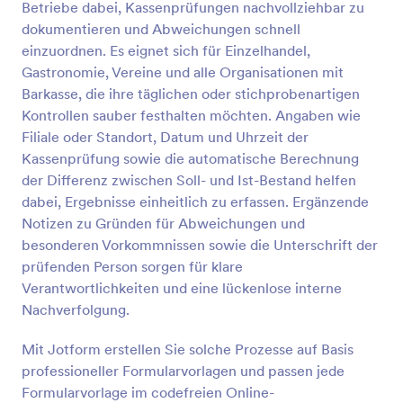
Betriebe dabei, Kassenprüfungen nachvollziehbar zu
Ihnen nicht nur dabei, sich zu organisieren - es hilft
Vorschau
Ihnen auch, auf sich aufmerksam zu machen. Mit
dokumentieren und Abweichungen schnell
unserem Formulargenerator können Sie Ihr Logo
einzuordnen. Es eignet sich für Einzelhandel,
hinzufügen, Farben und Schriftarten ändern und
Gastronomie, Vereine und alle Organisationen mit
neue Formularfelder hinzufügen - und wir machen
Barkasse, die ihre täglichen oder stichprobenartigen
es Ihnen leicht, das Formular an Ihre Marke
Kontrollen sauber festhalten möchten. Angaben wie
anzupassen. Wenn Sie Integrationen für Ihre
Formulare hinzufügen möchten, können Sie sie mit
Filiale oder Standort, Datum und Uhrzeit der
über 100 beliebten Anwendungen synchronisieren,
Kassenprüfung sowie die automatische Berechnung
darunter Google Drive und Dropbox. Was auch
der Differenz zwischen Soll- und Ist-Bestand helfen
immer Sie mit Ihren Formularen machen wollen,
dabei, Ergebnisse einheitlich zu erfassen. Ergänzende
Jotform hat alles, was Sie brauchen.
Notizen zu Gründen für Abweichungen und
besonderen Vorkommnissen sowie die Unterschrift der
prüfenden Person sorgen für klare
Verantwortlichkeiten und eine lückenlose interne
Nachverfolgung.
Mit Jotform erstellen Sie solche Prozesse auf Basis
professioneller Formularvorlagen und passen jede
Formularvorlage im codefreien Online-