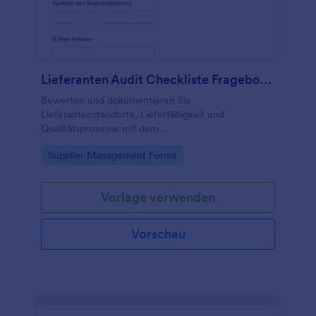
Lieferanten Audit Checkliste Fragebogen
Bewerten und dokumentieren Sie
Lieferantenstandorte, Lieferfähigkeit und
Qualitätsprozesse mit dem
Lieferantenprüfungscheckliste Formular von
Go to Category:
Supplier Management Forms
Jotform, ideal für Einkauf und Qualitätsmanagement
zur konsistenten Datenerfassung.
Vorlage verwenden
Vorschau