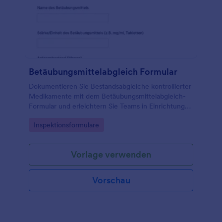
Betäubungsmittelabgleich Formular
Dokumentieren Sie Bestandsabgleiche kontrollierter
Medikamente mit dem Betäubungsmittelabgleich-
Formular und erleichtern Sie Teams in Einrichtungen
die zuverlässige Datenerfassung und Auswertung
Go to Category:
Inspektionsformulare
jeder Formularantwort mit Jotform.
Vorlage verwenden
Vorschau