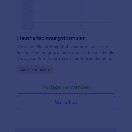
Haushaltsplanungsformular
Verwalten Sie Ihr Budget effizienter mit unserem
kostenlosen Budgetplanungsformular. Passen Sie die
Vorlage an Ihre Bedürfnisse an und teilen Sie sie mit
anderen oder füllen Sie sie selbst mit den
Go to Category:
Audit Formulare
erwarteten Ausgaben aus.
Vorlage verwenden
Vorschau