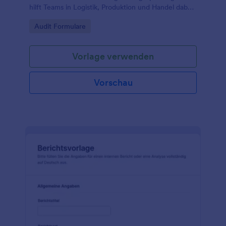
hilft Teams in Logistik, Produktion und Handel dabei,
Zustände zu vergleichen und Verbesserungen
Go to Category:
Audit Formulare
planbar abzuleiten.
Vorlage verwenden
Vorschau