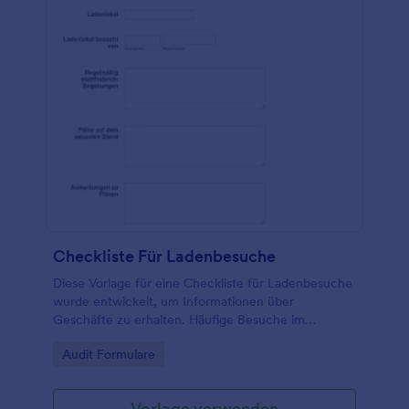
Checkliste Für Ladenbesuche
Diese Vorlage für eine Checkliste für Ladenbesuche
wurde entwickelt, um Informationen über
Geschäfte zu erhalten. Häufige Besuche im
Geschäft sind der perfekte Weg, um Ihr Geschäft
Go to Category:
Audit Formulare
zu verbessern. Diese Vorlage für eine Checkliste für
Ladenbesuche wird Ihnen helfen, diese Besuche zu
verbessern.
Vorlage verwenden