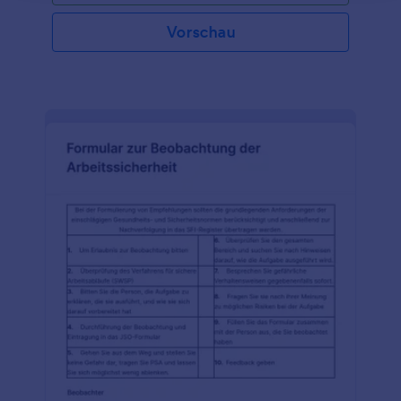
der Durchführung eines 5s-Audits beauftragt
wurde, aber auch von jedem anderen, der für die 5s
Vorschau
zuständig ist. Ein 5er-Auditformular ermöglicht es
jedem, die wichtigsten 5s-Verstöße zu identifizieren
und hilft dabei, die 5s unter Kontrolle zu halten. Sie
können ein bestehendes 5s-Audit-Formular in
Jotform importieren und es sofort in ein
mobilfreundliches Online-Formular umwandeln
lassen, indem Sie ein Smart PDF-Formular
verwenden. Das Formular wird dann wieder in Ihre
ursprüngliche PDF-Vorlage umgewandelt, wenn es
eingereicht wird, sodass Sie ein effizienteres
Verfahren erleben, ohne das Layout Ihres
ursprünglichen Formulars zu opfern. Verwenden Sie
das sichere 5s-Online-Auditformular von Jotform,
um den Auditprozess für Auditoren zu
vereinfachen.