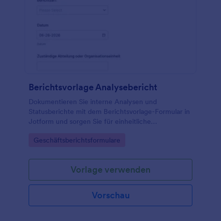
Berichtsvorlage Analysebericht
Dokumentieren Sie interne Analysen und
Statusberichte mit dem Berichtsvorlage-Formular in
Jotform und sorgen Sie für einheitliche
Datenerfassung, klare Prioritäten und eine
Go to Category:
Geschäftsberichtsformulare
reibungslose interne Freigabe in Teams und
Abteilungen.
Vorlage verwenden
Vorschau