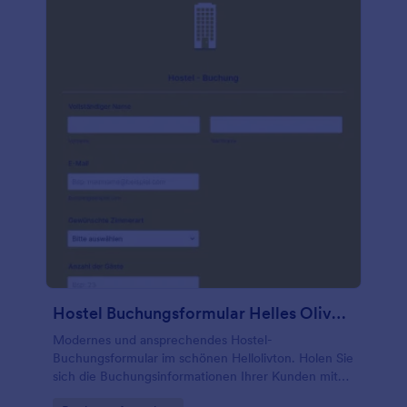
hinzu, passen Sie Schriftarten und Farben an und
wählen Sie ein anderes Hintergrundbild, um Ihr
Vertragsformular für die Buchung von Fototerminen
zu personalisieren. Wenn Sie Ihr Formular mit
anderen teilen oder Antworten an einen
Speicherdienst oder eine E-Mail-Adresse Ihrer Wahl
senden möchten, können Sie Übermittlungen mit
mehr als 100 beliebten Diensten synchronisieren,
darunter Google Tabellen, Dropbox, Box und Google
Drive. Wenn Sie Fragen zum Formular haben, steht
Ihnen unser Kundensupport-Team zur Verfügung,
um Ihnen bei allen Problemen oder Anliegen zu
helfen, die Sie mit diesem Formular haben.
Hostel Buchungsformular Helles Olivgrün Und Ansprechend
Modernes und ansprechendes Hostel-
Buchungsformular im schönen Hellolivton. Holen Sie
sich die Buchungsinformationen Ihrer Kunden mit
diesem ausgefallenen Formular!