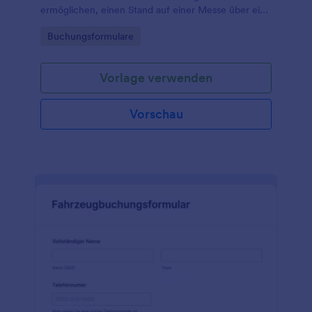
ermöglichen, einen Stand auf einer Messe über ein
Buchungsformular auf der Website der Organisation
Go to Category:
Buchungsformulare
zu buchen.
Vorlage verwenden
Vorschau