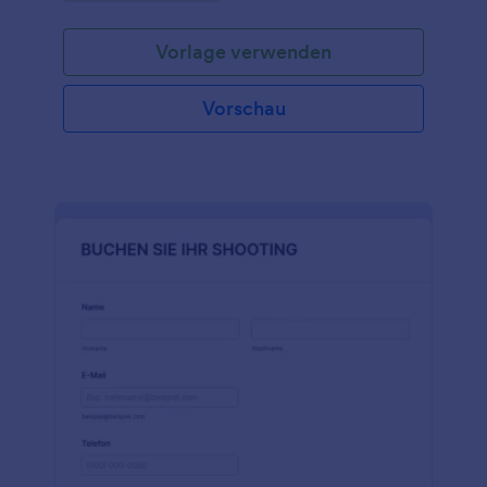
hinzuzufügen und das Formular in Ihre Website
einzubetten oder es direkt per E-Mail an Kunden zu
Vorlage verwenden
senden. Kunden können ganz einfach Termine und
Besprechungen buchen, indem sie eine Uhrzeit und
ein Datum aus dem Kalender auswählen. Sie
Vorschau
erhalten die Eingaben sofort in Ihrem sicheren
Jotform-Konto, auf das Sie von jedem Gerät aus
zugreifen können. Sie können dieses
Buchungsformular mit Kalender ohne
Programmierkenntnisse genau an Ihre Bedürfnisse
anpassen. Durch einfaches Drag & Drop können Sie
Formularfelder hinzufügen oder entfernen, das
Vorlagendesign ändern und das Terminfeld so
konfigurieren, dass Ihre verfügbaren Zeiten für ein
Treffen angezeigt werden. Sie können dieses
Buchungsformular sogar mit Zoom, Google
Calendar und über 100 weiteren Integrationen
synchronisieren, um Ereignisse automatisch in Ihren
anderen Online-Konten zu planen. Vereinfachen Sie
den Buchungsprozess für Benutzer und behalten
Sie den Überblick über Ihre Meetings mit unserem
Buchungsformular mit Kalender!