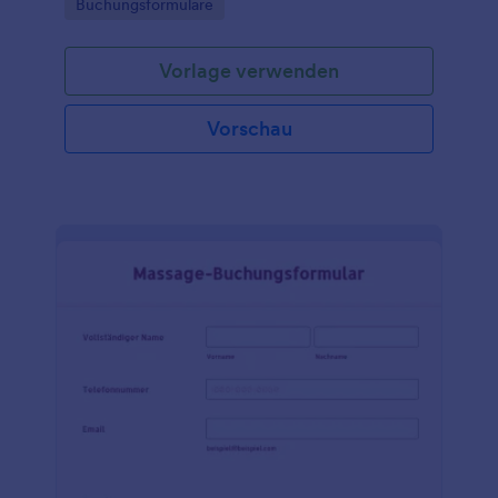
Go to Category:
Buchungsformulare
Vorlage verwenden
Vorschau