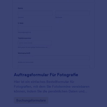
Auftragsformular Für Fotografie
Hier ist ein einfaches Bestellformular für
Fotografien, mit dem Sie Fototermine vereinbaren
können, indem Sie die persönlichen Daten und
Kontaktinformationen des Kunden erfassen und
Go to Category:
Buchungsformulare
Ihren Kunden die Möglichkeit geben, aus
verschiedenen Paketen auszuwählen.