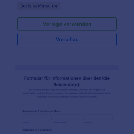
Go to Category:
Buchungsformulare
Vorlage verwenden
Vorschau