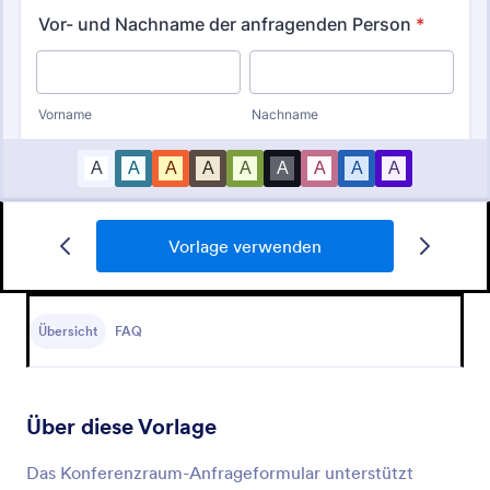
Vorlage verwenden
Hotel Buchungsformular
Ein Hotel Buchungsformular dient zur Erfassung von
Hotelbuchungen und der Verwaltung von
Übersicht
FAQ
Reservierungen auf einer Hotelwebseite.
Go to Category:
Buchungsformulare
Über diese Vorlage
Vorlage verwenden
Das Konferenzraum-Anfrageformular unterstützt