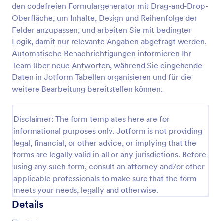
den codefreien Formulargenerator mit Drag-and-Drop-
Online Buchungsformular Für Fahrten
Oberfläche, um Inhalte, Design und Reihenfolge der
Felder anzupassen, und arbeiten Sie mit bedingter
Dieses umfassende Online-Buchungsformular für
Fahrten kann für jede Art von Reservierung von
Logik, damit nur relevante Angaben abgefragt werden.
Fahrten wie Transportplanung, Touren und Bring-
Automatische Benachrichtigungen informieren Ihr
und Hol-Diensten verwendet werden; hier können
Team über neue Antworten, während Sie eingehende
Go to Category:
Dienstleistungsformulare
die Gäste Orte, Datum und Uhrzeit der
Daten in Jotform Tabellen organisieren und für die
gewünschten Fahrt auswählen und ihre
weitere Bearbeitung bereitstellen können.
Kontaktinformationen angeben. Mit vielen weiteren
Vorlage verwenden
anpassbaren Tools und Widgets können Sie Ihr
eigenes Formular mit diesem als Grundlage
Disclaimer: The form templates here are for
erstellen. Fügen Sie Ihr Logo, Bilder, Schriftarten
Vorschau
und Farben hinzu und betten Sie Ihr Formular
informational purposes only. Jotform is not providing
entweder auf der Website Ihres Unternehmens ein
legal, financial, or other advice, or implying that the
oder verwenden Sie es als eigenständiges Formular,
forms are legally valid in all or any jurisdictions. Before
um den Prozess der Buchung von Fahrdiensten
using any such form, consult an attorney and/or other
jeder Art zu erleichtern.
applicable professionals to make sure that the form
meets your needs, legally and otherwise.
Details