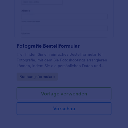
Fotografie Bestellformular
Hier finden Sie ein einfaches Bestellformular für
Fotografie, mit dem Sie Fotoshootings arrangieren
können, indem Sie die persönlichen Daten und
Kontaktinformationen Ihrer Kunden erfassen und
Go to Category:
Buchungsformulare
ihnen die Möglichkeit geben, aus verschiedenen
Paketen zu wählen. Sie können jede Vorlage für ein
Fotobestellformular an Ihre Anforderungen
Vorlage verwenden
anpassen, viele weitere Widgets hinzufügen und es
entweder in Ihre Website einbetten oder als
eigenständiges Formular verwenden.
Vorschau