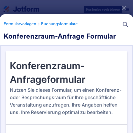
Dialog Start
Kostenlos registrieren
Formularvorlagen
Buchungsformulare
Konferenzraum-Anfrage Formular
Formularvorlagen Kategorien
Formularvorlagen
Buchungsformulare
Buchungsformulare
222 Vorlagen