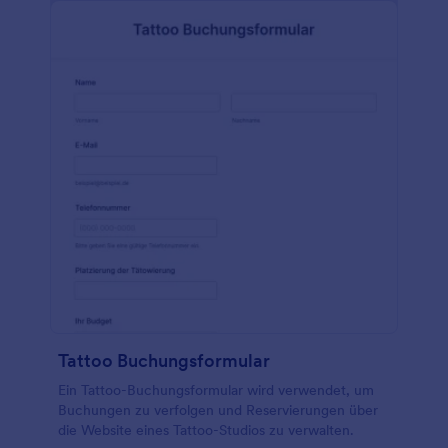
Leads generieren, Ihren Umsatz steigern und
Termine für Ihre nächste Massage vereinbaren.
Indem Sie Ihr eigenes Online-Buchungsformular
einrichten, können Sie vermeiden, dass Ihnen die
Zeit davonläuft und neue Kunden in Stammkunden
verwandeln - das kostenlose Massage-
Buchungsformular von Jotform gibt Ihnen alle
Werkzeuge, die Sie brauchen. Passen Sie die Fragen
an, ändern Sie das Design und fügen Sie
Integrationen hinzu, um Ihren
Massagebuchungsprozess so reibungslos wie Ihre
Hände zu gestalten. Nehmen Sie die Gesundheit
und das Glück Ihrer Kunden in Ihre eigenen Hände!
Tattoo Buchungsformular
Ein Tattoo-Buchungsformular wird verwendet, um
Buchungen zu verfolgen und Reservierungen über
die Website eines Tattoo-Studios zu verwalten.