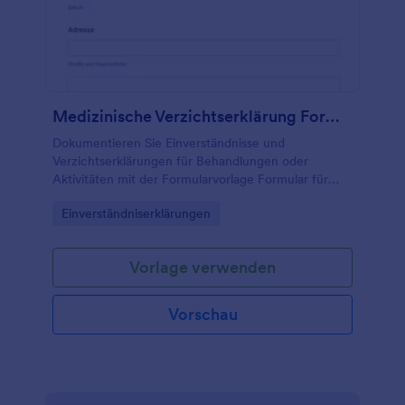
Medizinische Verzichtserklärung Formular
Dokumentieren Sie Einverständnisse und
Verzichtserklärungen für Behandlungen oder
Aktivitäten mit der Formularvorlage Formular für
medizinische Verzichtserklärung von Jotform und
Go to Category:
Einverständniserklärungen
vereinfachen Sie die Datenerfassung sowie jede
Formular-Antwort online.
Vorlage verwenden
Vorschau