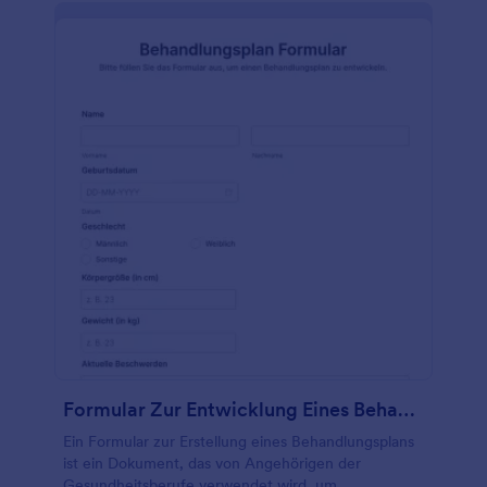
Der Papierkram ist ganz Ihnen überlassen. Fügen Sie
Ihre eigenen Bedingungen und Konditionen hinzu,
laden Sie Ihr Logo hoch und ändern Sie die
Schriftarten und Farben dieses Kindergarten
Allergieformulars mit unserem Drag & Drop-
Formulargenerator. Rüsten Sie auf HIPAA-
freundliche Funktionen auf, um sensible
medizinische Daten zu schützen, oder beantragen
Sie ein kostenloses, unbegrenztes HIPAA-Konto
über unser Kindergartenprogramm. Nutzen Sie
unsere mehr als 100 kostenlosen
Formularverbindungen, um unterschriebene
Einwilligungsformulare automatisch an andere
Konten zu senden, die Sie derzeit verwenden, z. B.
Google Drive, Dropbox oder Box. Mit dieser
Mustervorlage für ein Allergieformular für
Kindergärten können Sie schnell elektronische
Unterschriften und Einverständniserklärungen online
sammeln.
Formular Zur Entwicklung Eines Behandlungsplans
Ein Formular zur Erstellung eines Behandlungsplans
ist ein Dokument, das von Angehörigen der
Gesundheitsberufe verwendet wird, um