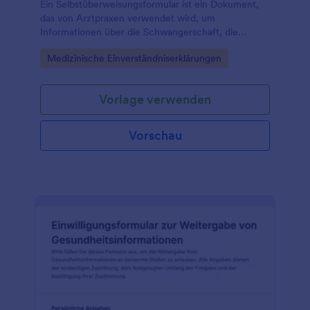
Ein Selbstüberweisungsformular ist ein Dokument,
das von Arztpraxen verwendet wird, um
Informationen über die Schwangerschaft, die
Krankengeschichte und die aktuellen Symptome
Go to Category:
Medizinische Einverständniserklärungen
einer Patientin zu sammeln.
Vorlage verwenden
Vorschau