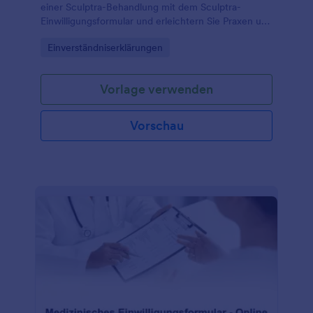
einer Sculptra-Behandlung mit dem Sculptra-
Einwilligungsformular und erleichtern Sie Praxen und
Kosmetikinstituten die digitale Datenerfassung und
Go to Category:
Einverständniserklärungen
Verwaltung jeder Formularantwort.
Vorlage verwenden
Vorschau