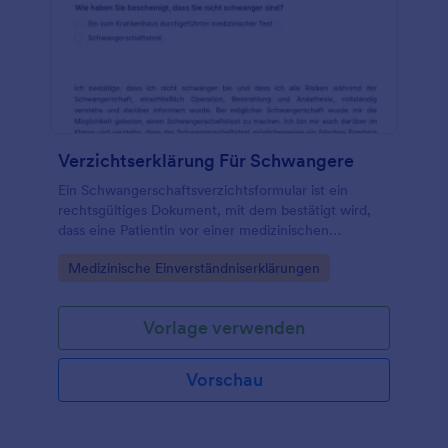
Verzichtserklärung Für Schwangere
Ein Schwangerschaftsverzichtsformular ist ein
rechtsgültiges Dokument, mit dem bestätigt wird,
dass eine Patientin vor einer medizinischen
Behandlung nicht schwanger ist.
Go to Category:
Medizinische Einverständniserklärungen
Vorlage verwenden
Vorschau