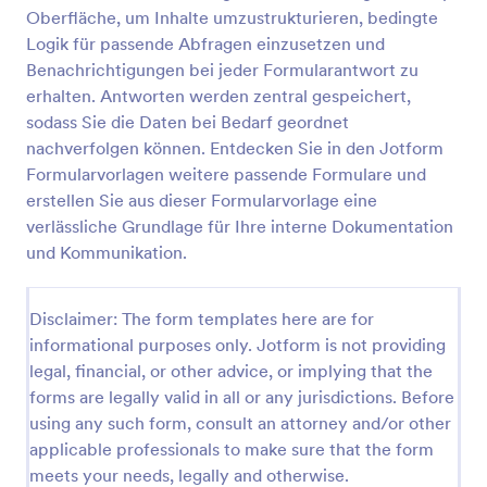
Oberfläche, um Inhalte umzustrukturieren, bedingte
Logik für passende Abfragen einzusetzen und
Formular Zur Psychologischen Beurteilung
Benachrichtigungen bei jeder Formularantwort zu
erhalten. Antworten werden zentral gespeichert,
Ein psychologisches Beurteilungsformular wird von
sodass Sie die Daten bei Bedarf geordnet
psychologischen Fachkräften verwendet, um die
psychische Gesundheit ihrer Patienten zu
nachverfolgen können. Entdecken Sie in den Jotform
beurteilen.
Formularvorlagen weitere passende Formulare und
Go to Category:
Medizinische Einverständniserklärungen
erstellen Sie aus dieser Formularvorlage eine
verlässliche Grundlage für Ihre interne Dokumentation
Vorlage verwenden
und Kommunikation.
Vorschau
Disclaimer: The form templates here are for
informational purposes only. Jotform is not providing
legal, financial, or other advice, or implying that the
forms are legally valid in all or any jurisdictions. Before
using any such form, consult an attorney and/or other
applicable professionals to make sure that the form
meets your needs, legally and otherwise.