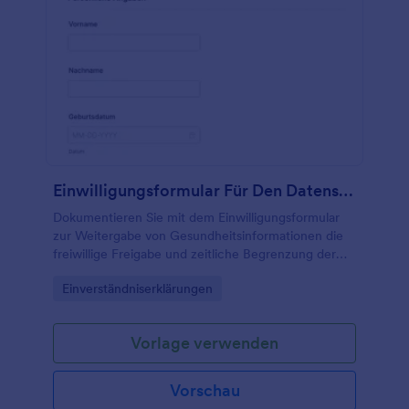
Einwilligungsformular Für Den Datenschutz
Dokumentieren Sie mit dem Einwilligungsformular
zur Weitergabe von Gesundheitsinformationen die
freiwillige Freigabe und zeitliche Begrenzung der
Datenweitergabe für Praxen, Kliniken und
Go to Category:
Einverständniserklärungen
Therapieeinrichtungen über Jotform.
Vorlage verwenden
Vorschau