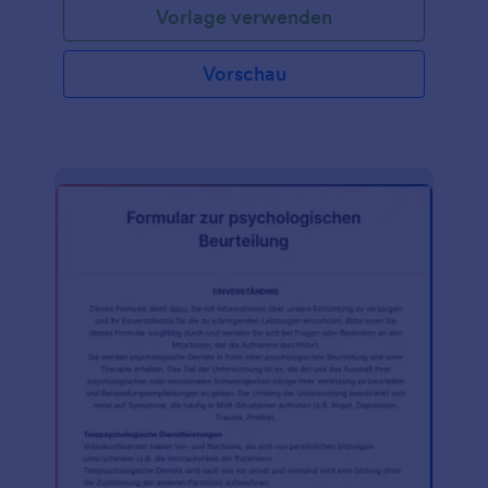
Vorlage verwenden
durchgeführt wird. Die Einholung der Zustimmung
des Patienten vor einer medizinischen Behandlung
ist von entscheidender Bedeutung, da sie die
Vorschau
persönlichen Rechte des Patienten betrifft. Die
Einholung der informierten Zustimmung des
Patienten hilft dem Patienten, die relevanten
Informationen und die Auswirkungen der
Erkrankung und der Behandlung, die an ihm
vorgenommen werden soll, zu beurteilen und zu
verstehen, einschließlich der Risiken, der Belastung
und des erwarteten Nutzens der geplanten
Behandlung. Generell haben Patienten das Recht,
über die Methoden und Arten der Behandlung
informiert zu werden, bevor eine Behandlung
durchgeführt wird. Sie haben das Recht, jede
Behandlung zu akzeptieren oder abzulehnen. Mit
dieser Vorlage für ein medizinisches
Einwilligungsformular können Einrichtungen des
Gesundheitswesens und Ärzte sofort ein eigenes
Dokument zur medizinischen Einwilligung erstellen,
das sie von ihren Patienten erhalten können. Mit
diesem Formular können die Benutzer das Formular