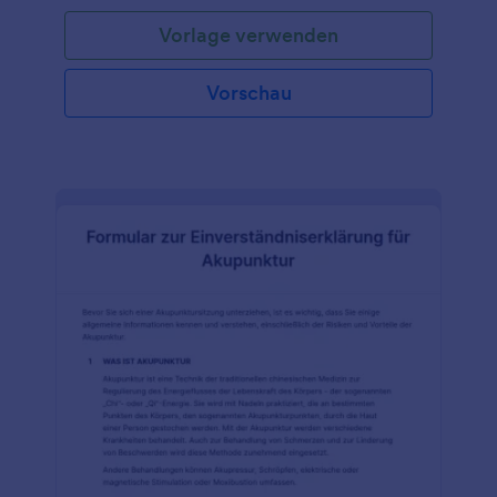
Behandlungsform, bei der akupunkturähnliche
Vorlage verwenden
Nadeln eingesetzt werden, um Schmerzen bei
Patienten zu lindern. Die Erfolgsquote ist doppelt so
hoch wie bei der Physiotherapie. Unser kostenloses,
Vorschau
anpassbares Einverständnisformular für
Trockennadeln kann von medizinischem
Fachpersonal verwendet werden, um
Patienteninformationen zu sammeln und zu
dokumentieren, dass der Patient für die Behandlung
untersucht wird.