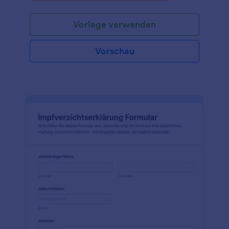
Patienten für den Eingriff medizinisch geeignet sind.
Mit diesem Formular können Ärzte wichtige
Vorlage verwenden
Informationen über die Krankengeschichte des
Patienten, seine aktuellen Medikamente, Allergien
und alle bestehenden Erkrankungen, die sich auf die
Vorschau
Operation auswirken könnten, erfassen. Darüber
hinaus ermöglicht das Formular den Ärzten, die
Ergebnisse von präoperativen Tests wie
Blutuntersuchungen und EKGs zu
dokumentieren.Jotform, der führende
Formulargenerator für Online-Formulare, bietet eine
Reihe von Funktionen, die die Funktionalität und
Benutzerfreundlichkeit des OP-Freigabeformulars
verbessern. Mit seiner benutzerfreundlichen Drag &
Drop-Oberfläche können Arztpraxen und
Krankenhäuser das Formular leicht an ihre speziellen
Bedürfnisse anpassen. Die Integrationsfunktionen
von Jotform ermöglichen eine nahtlose
Datenübertragung zu beliebten Apps und Diensten
wie Google Drive und Salesforce und stellen so
sicher, dass alle Patienteninformationen zugänglich
und organisiert sind. Darüber hinaus ermöglicht