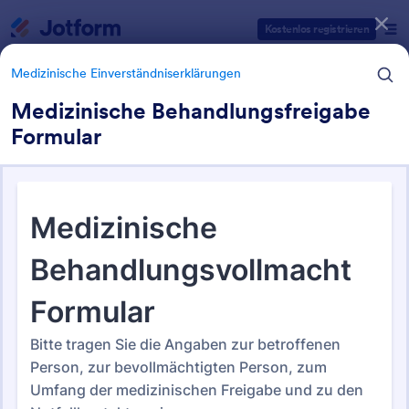
Dialog Start
Kostenlos registrieren
Medizinische Einverständniserklärungen
Medizinische Behandlungsfreigabe
Formular
Formularvorlagen Kategorien
Medizinische Einverständniserklärungen
Medizinische
Einverständniserklärungen
88 Vorlagen