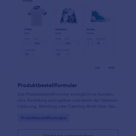
Produktbestellformular
Das Produktbestellformular ermöglicht es Kunden,
eine Bestellung aufzugeben und bietet die Optionen
Lieferung, Abholung oder Catering direkt über das
Formular. Diese Vorlage für ein
Go to Category:
Produktbestellformulare
Produktbestellformular ist ein schneller Weg, um mit
dem Online-Verkauf zu beginnen. Es ist nützlich, um
Ihre Bestellungen schnell online zu bearbeiten.
Vorlage verwenden