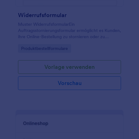
Widerrufsformular
Muster WiderrufsformularEin
Auftragsstornierungsformular ermöglicht es Kunden,
ihre Online-Bestellung zu stornieren oder zu
verschieben, bevor die Artikel für den Versand
Go to Category:
Produktbestellformulare
bearbeitet wurden.
Vorlage verwenden
Vorschau