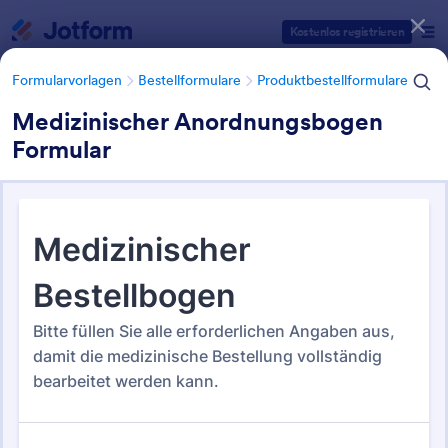
Dialog Start
Kostenlos registrieren
Formularvorlagen
Bestellformulare
Produktbestellformulare
Medizinischer Anordnungsbogen
Formular
Formularvorlagen Kategorien
Formularvorlagen
Bestellformulare
Produktbestellformulare
Produktbestellformulare
58 Vorlagen