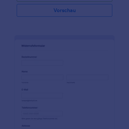
als Ganzes im Formular erscheinen sollte. Diese
Produktlisten-Bestellvorlage enthält Formularfelder,
Vorschau
die nach dem Kunden, der Lieferadresse, dem
Bestelldatum, den bestellten Produkten und den
Zahlungsdetails fragen. Diese Formularvorlage
enthält mehr als eine Produktkategorie im
Tabellenformat. In dieser Tabelle werden der
Produktname, die Produkt-ID, der Preis, die Menge
und der Betrag angezeigt. Mithilfe der
Feldbedingung Aktualisieren und Berechnen wird
die Spalte Preis mit der Spalte Menge multipliziert,
um den Produktbetrag zu erhalten. Diese
Formularvorlage verwendet auch das
Formularberechnungs-Widget, um den
Gesamtbetrag zu ermitteln, indem alle
Zwischensummen aus den verschiedenen
Kategorien addiert und die Versandgebühren
hinzugefügt werden. Mithilfe des Widgets
Eindeutige ID generiert diese Formularvorlage eine
eindeutige Bestellnummer für jede Antwort.