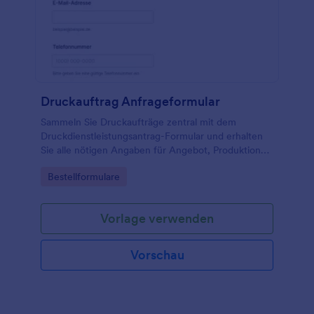
Druckauftrag Anfrageformular
Sammeln Sie Druckaufträge zentral mit dem
Druckdienstleistungsantrag-Formular und erhalten
Sie alle nötigen Angaben für Angebot, Produktion
und Lieferung in einer einzigen Jotform
Go to Category:
Bestellformulare
Formularantwort, ideal für Druckereien, Agenturen
und Büroteams.
Vorlage verwenden
Vorschau