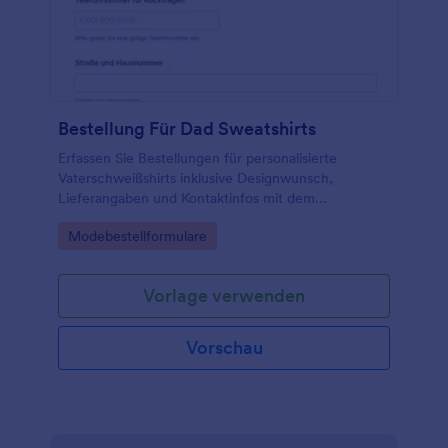
Bestellung Für Dad Sweatshirts
Erfassen Sie Bestellungen für personalisierte
Vaterschweißshirts inklusive Designwunsch,
Lieferangaben und Kontaktinfos mit dem
Vaterschweatshirt-Bestellformular von Jotform für
Go to Category:
Modebestellformulare
Shops, Druckereien und Vereine.
Vorlage verwenden
Vorschau