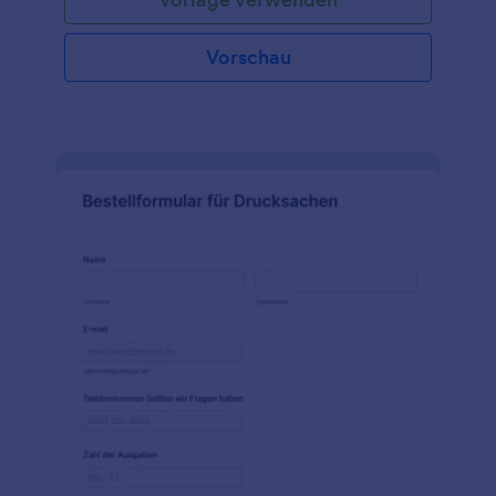
Bestellformulare sind ideal für die Verwendung in
Online-Shops oder für andere Online-Shops. Mit
unserer kostenlosen Vorlage für Online-
Vorschau
Produktbestellformulare können Sie sie anpassen
und in Ihre Website einbinden, um den Verkauf Ihrer
Produkte in Sekundenschnelle zu starten! Die
Vorlage wurde entwickelt, um Kunden anzulocken
und zu binden und eine einfache, intuitive
Benutzererfahrung zu bieten. Mit mobilfreundlichen
Formularfeldern, der Möglichkeit, sich für eine E-
Mail-Benachrichtigung anzumelden und anderen
Funktionen haben Sie die Werkzeuge, die Sie
brauchen, um Ihre Verkäufe zu steigern, den
Bekanntheitsgrad Ihrer Marke zu erhöhen und neue
Kunden auf sich aufmerksam zu machen.Jedes
Produkt ist einzigartig, also gestalten Sie es mit dem
benutzerfreundlichen Formulargenerator von
Jotform nach Ihren Wünschen! Ziehen Sie einfach
Formularfelder per Drag & Drop, um das Layout neu
anzuordnen und laden Sie Ihr Firmenlogo oder ein
neues Hintergrundbild hoch, um das in der Vorlage
enthaltene Bild zu ersetzen. Sie können sogar
Zahlungen für Verkäufe mit vertrauenswürdigen