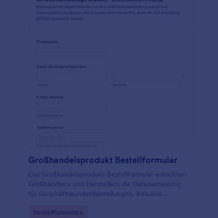
Großhandelsprodukt Bestellformular
Das Großhandelsprodukt-Bestellformular erleichtert
Großhändlern und Herstellern die Datenerfassung
für Geschäftskundenbestellungen, inklusive
Lieferplanung und Zahlungsabwicklung, und bündelt
Go to Category:
Bestellformulare
jede Formulareinsendung zentral in Jotform.