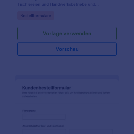
Tischlereien und Handwerksbetriebe und
unterstützt eine schnelle Datenaufnahme, klare
Go to Category:
Bestellformulare
Abstimmung und planbare Lieferung über Jotform.
Vorlage verwenden
Vorschau