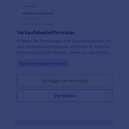
Verkaufsbestellformular
Erfassen Sie Bestellungen von Geschäftskunden mit
dem Verkaufsbestellformular von Jotform, inklusive
Datenerfassung für Kontakt, Lieferung und Zahlung,
und bringen Sie Ihre Auftragsannahme über einen
Go to Category:
Kundenauftragsformulare
Link oder Ihre Website in einen klaren Ablauf.
Vorlage verwenden
Vorschau