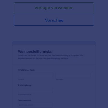
welche Größen er in das Produkt einfügen möchte.
Vorlage verwenden
Bei dieser Art von Formular ist es wichtig,
Optionsfelder, Kontrollkästchen und Dropdowns zu
verwenden, da dies die Kundenbindung und das
Vorschau
Kundenerlebnis verbessert.Dieses
benutzerdefinierte Produktbestellformular enthält
Formularfelder für Kundeninformationen,
Bestelldetails und Zahlungsinformationen. Mit Hilfe
der Aktualisierungs- und Berechnungsbedingung,
die in der benutzerdefinierten Produkttabelle
angewendet wird, werden die Werte in der
Preisspalte automatisch mit dem Wert in der
Mengenspalte multipliziert, um den Betrag für jedes
ausgewählte Produkt zu erhalten. Diese
Formularvorlage verwendet das
Formularberechnungs-Widget, um den
Gesamtbetrag der Bestellung zu erfassen, indem die
Zwischensumme der bestellten Produkte und die
Versandgebühren addiert werden. Für jede
Beantwortung wird mit dem Widget Unique ID eine
eindeutige Bestellnummer generiert.