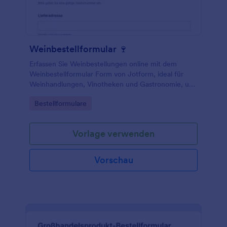
Weinbestellformular 🍷
Erfassen Sie Weinbestellungen online mit dem
Weinbestellformular Form von Jotform, ideal für
Weinhandlungen, Vinotheken und Gastronomie, um
Bestellannahme, Daten­erfassung und
Go to Category:
Bestellformulare
Formulareinsendungen zentral zu organisieren.
Vorlage verwenden
Vorschau