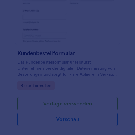
Kundenbestellformular
Das Kundenbestellformular unterstützt
Unternehmen bei der digitalen Datenerfassung von
Bestellungen und sorgt für klare Abläufe in Verkauf
und Auftragsabwicklung, inklusive übersichtlicher
Go to Category:
Bestellformulare
Formularantworten in Jotform.
Vorlage verwenden
Vorschau