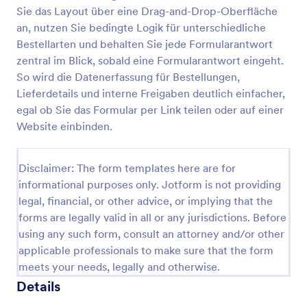
Sie das Layout über eine Drag-and-Drop-Oberfläche
Stornierungsformular Für Bestellungen
an, nutzen Sie bedingte Logik für unterschiedliche
Ein Stornierungsformular für Bestellungen
Bestellarten und behalten Sie jede Formularantwort
ermöglicht es Kunden, ihre Online-Bestellung zu
zentral im Blick, sobald eine Formularantwort eingeht.
stornieren oder zu verschieben, bevor die Artikel für
So wird die Datenerfassung für Bestellungen,
den Versand bearbeitet wurden. Wenn Sie einen
Lieferdetails und interne Freigaben deutlich einfacher,
Go to Category:
Bestellformulare
Online-Shop verwalten, verwenden Sie unser
egal ob Sie das Formular per Link teilen oder auf einer
kostenloses Stornierungsformular für Bestellungen,
um Auftrags-Stornierungsanfragen schnell und
Website einbinden.
Vorlage verwenden
einfach zu verfolgen und aufwendige, langwierige
Hin- und Her-E-Mails mit Kunden zu vermeiden.
Verwenden Sie einfach unseren Formular-Builder,
Disclaimer: The form templates here are for
Vorschau
um das Formular an Ihr Unternehmen anzupassen,
informational purposes only. Jotform is not providing
und veröffentlichen Sie es dann auf Ihrer Website.
legal, financial, or other advice, or implying that the
Sie werden in der Lage sein, Anfragen sofort zu
forms are legally valid in all or any jurisdictions. Before
empfangen und sie in Ihrem sicheren JotForm-
using any such form, consult an attorney and/or other
Konto zu sehen, auf das Sie und Ihre Mitarbeiter von
jedem Gerät aus zugreifen können. Sie haben viel
applicable professionals to make sure that the form
Zeit in die Gestaltung Ihres Online-Shops investiert,
meets your needs, legally and otherwise.
also stellen Sie sicher, dass sich Ihr
Details
Stornierungsformular für Bestellungen ohne
Probleme einfügt. Mit unserem Drag-and-Drop