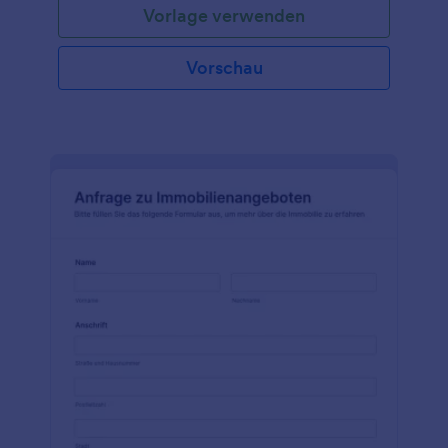
Vorlage verwenden
Vorlage für ein Freigabeformular für Immobilien. Mit
dem Freigabeformular für Immobilien können Sie
den gesamten immobilienbezogenen Rechtsprozess
Vorschau
beschleunigen und vereinfachen.Als Käufer oder
Verkäufer von Immobilien müssen Sie den gesamten
immobilienbezogenen Rechtsprozess verkürzen und
vereinfachen. Mit unserem Formulargenerator
können Sie Ihrem Formular für die Freigabe von
Immobilien ganz einfach Bedingungen hinzufügen.
Sie können das Formular auch mit über 100 Apps
kombinieren, um Einträge automatisch in andere
Tools zu übertragen, die Sie derzeit verwenden, z.
B. Cloud-Speicherkonten und Online-Tabellen.