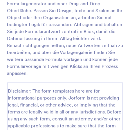
Formulargenerator und einer Drag-and-Drop-
Oberfläche. Passen Sie Design, Texte und Skalen an Ihr
Objekt oder Ihre Organisation an, arbeiten Sie mit
Inventar Und Zustandsformular Für Möblierte Mietwohnungen
bedingter Logik für passendere Abfragen und behalten
Dokumentieren Sie Wohnungsübergaben in
Sie jede Formularantwort zentral im Blick, damit die
möblierten Mietwohnungen mit dem Inventar- und
Datenerfassung in Ihrem Alltag leichter wird.
Zustandsformular für möblierte Mietwohnungen von
Jotform, inklusive digitaler Datenerfassung,
Benachrichtigungen helfen, neue Antworten zeitnah zu
Go to Category:
Formulare für die Immobilienverwaltung
Unterschriften und übersichtlicher Verwaltung jeder
bearbeiten, und über die Vorlagengalerie finden Sie
Formular-Antwort.
weitere passende Formularvorlagen und können jede
Formularvorlage mit wenigen Klicks an Ihren Prozess
Vorlage verwenden
anpassen.
Vorschau
Disclaimer: The form templates here are for
informational purposes only. Jotform is not providing
legal, financial, or other advice, or implying that the
forms are legally valid in all or any jurisdictions. Before
using any such form, consult an attorney and/or other
applicable professionals to make sure that the form