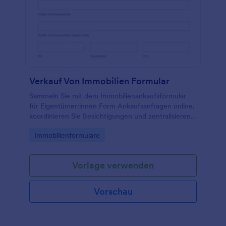
Verkauf Von Immobilien Formular
Sammeln Sie mit dem Immobilienankaufsformular
für Eigentümer:innen Form Ankaufsanfragen online,
koordinieren Sie Besichtigungen und zentralisieren
Sie die Datenerfassung und jede Formularantwort in
Go to Category:
Immobilienformulare
Jotform für Maklerbüros und Investoren.
Vorlage verwenden
Vorschau