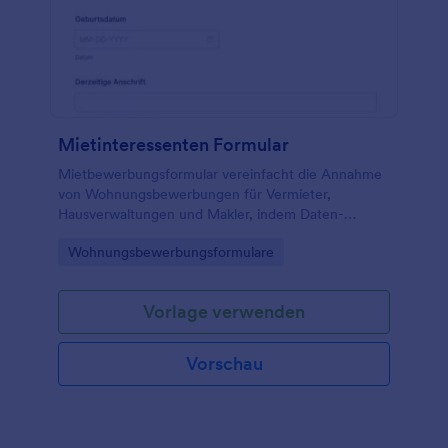
Mietinteressenten Formular
Mietbewerbungsformular vereinfacht die Annahme
von Wohnungsbewerbungen für Vermieter,
Hausverwaltungen und Makler, indem Daten­
sammlung und Formularantworten online gebündelt
Go to Category:
Wohnungsbewerbungsformulare
und leichter vergleichbar werden.
Vorlage verwenden
Vorschau