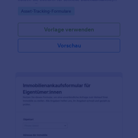
zentrale Übersicht und einfache Verwaltung jeder
Go to Category:
Asset-Tracking-Formulare
Formularantwort aus Formularvorlagen.
Vorlage verwenden
Vorschau