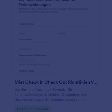
Miet Check In Check Out Richtlinien Vereinbarungsformular
Das Ein- und Auscheck-Formular für
Ferienwohnungen erleichtert Gastgebern und
Hausverwaltungen die Datenerfassung rund um
Anreise und Abreise, damit Abläufe bei
Go to Category:
Check-in Formulare
Schlüsselübergabe und Hausregeln klar organisiert