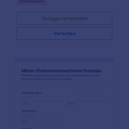
Go to Category:
Bauformulare
zentral erfasst und nachverfolgt werden können.
Vorlage verwenden
Vorschau