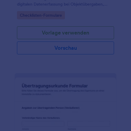
digitalen Datenerfassung bei Objektübergaben,
inklusive einheitlicher Dokumentation und zentraler
Go to Category:
Checklisten-Formulare
Verwaltung jeder Formularantwort in Jotform.
Vorlage verwenden
Vorschau