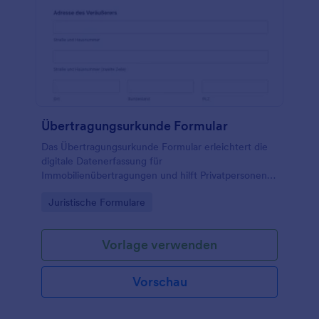
Übertragungsurkunde Formular
Das Übertragungsurkunde Formular erleichtert die
digitale Datenerfassung für
Immobilienübertragungen und hilft Privatpersonen,
Maklern und Hausverwaltungen, Angaben und
Go to Category:
Juristische Formulare
Unterschriften beider Parteien zentral zu sammeln.
Vorlage verwenden
Vorschau