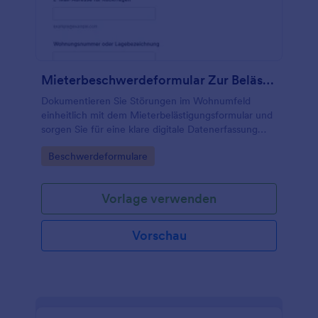
Mieterbeschwerdeformular Zur Belästigung
Dokumentieren Sie Störungen im Wohnumfeld
einheitlich mit dem Mieterbelästigungsformular und
sorgen Sie für eine klare digitale Datenerfassung
und schnelle interne Weiterleitung in der
Go to Category:
Beschwerdeformulare
Hausverwaltung.
Vorlage verwenden
Vorschau