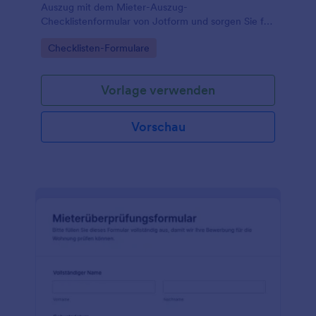
Auszug mit dem Mieter-Auszug-
Checklistenformular von Jotform und sorgen Sie für
klare Abläufe bei Vermietern, Hausverwaltungen
Go to Category:
Checklisten-Formulare
und Mietern inklusive digitaler Datenerfassung.
Vorlage verwenden
Vorschau