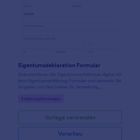
Eigentumsdeklaration Formular
Dokumentieren Sie Eigentumsverhältnisse digital mit
dem Eigentumserklärung-Formular und sammeln Sie
Angaben und Nachweise für Verwaltung,
Vermietung, Schule oder interne
Go to Category:
Erklärungsformulare
Unternehmensabläufe als Online-Formular in
Jotform.
Vorlage verwenden
Vorschau