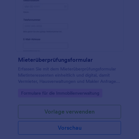
Mieterüberprüfungsformular
Erfassen Sie mit dem Mieterüberprüfungsformular
Mietinteressenten einheitlich und digital, damit
Vermieter, Hausverwaltungen und Makler Anfragen
schneller vergleichen und Entscheidungen auf Basis
Go to Category:
Formulare für die Immobilienverwaltung
sauberer Datenerfassung treffen können.
Vorlage verwenden
Vorschau