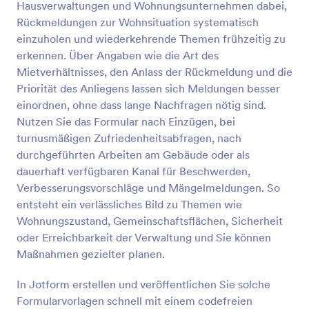
Mietübergabeprotokolle. Ein Formular für ein
Hausverwaltungen und Wohnungsunternehmen dabei,
Mietübergabeprotokoll kann auch von
Rückmeldungen zur Wohnsituation systematisch
Apartmentmanagern verwendet werden, um den
Vorschau
einzuholen und wiederkehrende Themen frühzeitig zu
Zustand von Mietobjekten zu dokumentieren und
erkennen. Über Angaben wie die Art des
alle erforderlichen Reparaturen zu dokumentieren.
Ob Sie Vermieter oder Wartungstechniker sind,
Mietverhältnisses, den Anlass der Rückmeldung und die
verwenden Sie diese kostenlose Vorlage für ein
Priorität des Anliegens lassen sich Meldungen besser
Formular für ein Mietübergabeprotokoll, um
einordnen, ohne dass lange Nachfragen nötig sind.
Inspektionsberichte zu erstellen und zu
Nutzen Sie das Formular nach Einzügen, bei
archivieren.Passen Sie das Formular einfach an Ihre
turnusmäßigen Zufriedenheitsabfragen, nach
eigenen Angaben an, fügen Sie die Informationen
Ihres Mieters hinzu und betten Sie es dann in Ihre
durchgeführten Arbeiten am Gebäude oder als
Seite ein oder teilen Sie es über einen Link. Mit der
dauerhaft verfügbaren Kanal für Beschwerden,
kostenlosen und leistungsstarken
Verbesserungsvorschläge und Mängelmeldungen. So
Formulargenerator-App von Jotform können Sie Ihr
entsteht ein verlässliches Bild zu Themen wie
Formular nach Ihren Wünschen gestalten. Mit den
Wohnungszustand, Gemeinschaftsflächen, Sicherheit
über 100 Integrationen von Jotform können Sie das
Formular auch so einrichten, dass Dokumente direkt
oder Erreichbarkeit der Verwaltung und Sie können
an den Speicherdienst Ihrer Wahl gesendet werden
Maßnahmen gezielter planen.
– so können Sie Wartungsberichte ganz einfach an
einem Ort aufbewahren. Melden Sie sich einfach für
In Jotform erstellen und veröffentlichen Sie solche
ein Konto an und sehen Sie, wie einfach es ist,
Formularvorlagen schnell mit einem codefreien
Inspektionsberichte für Ihre Immobilie zu erstellen!