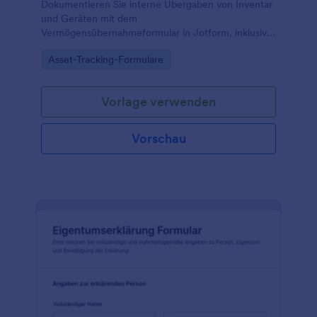
Dokumentieren Sie interne Übergaben von Inventar
und Geräten mit dem
Vermögensübernahmeformular in Jotform, inklusive
nachvollziehbarer Verantwortlichkeiten für Teams in
Go to Category:
Asset-Tracking-Formulare
IT, Verwaltung und Facility Management.
Vorlage verwenden
Vorschau