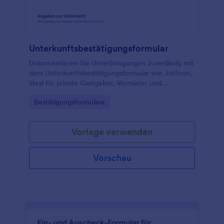
Unterkunftsbestätigungsformular
Dokumentieren Sie Unterbringungen zuverlässig mit
dem Unterkunftsbestätigungsformular von Jotform,
ideal für private Gastgeber, Vermieter und
Einrichtungen, die eine klare Datenerfassung und
Go to Category:
Bestätigungsformulare
nachvollziehbare Formular-Antworten benötigen.
Vorlage verwenden
Vorschau