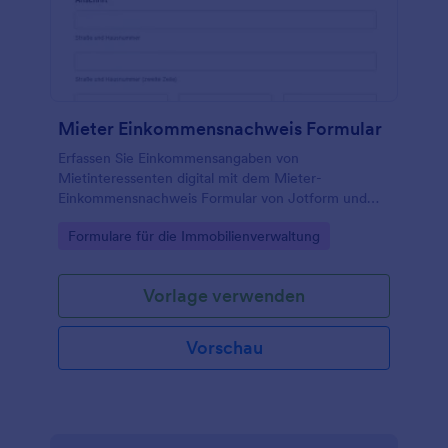
Mieter Einkommensnachweis Formular
Erfassen Sie Einkommensangaben von
Mietinteressenten digital mit dem Mieter-
Einkommensnachweis Formular von Jotform und
vereinfachen Sie die Datenerfassung für
Go to Category:
Formulare für die Immobilienverwaltung
Vermietung, Hausverwaltung und Maklerbüros.
Vorlage verwenden
Vorschau