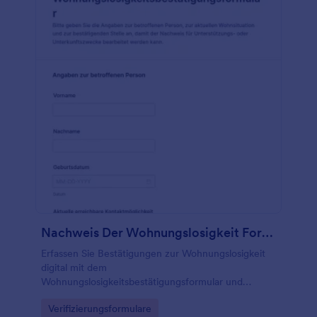
Nachweis Der Wohnungslosigkeit Formular
Erfassen Sie Bestätigungen zur Wohnungslosigkeit
digital mit dem
Wohnungslosigkeitsbestätigungsformular und
vereinheitlichen Sie die Datenerfassung für
Go to Category:
Verifizierungsformulare
Beratungsstellen, Unterkünfte und kommunale