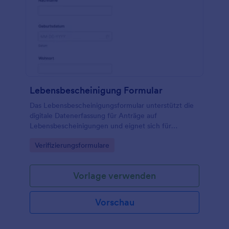
Lebensbescheinigung Formular
Das Lebensbescheinigungsformular unterstützt die
digitale Datenerfassung für Anträge auf
Lebensbescheinigungen und eignet sich für
Behörden, Versicherungen und Versorgungsträger,
Go to Category:
Verifizierungsformulare
die Formularantworten in Jotform zentral verwalten
möchten.
Vorlage verwenden
Vorschau