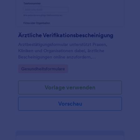
Ärztliche Verifikationsbescheinigung
Arztbestätigungsformular unterstützt Praxen,
Kliniken und Organisationen dabei, ärztliche
Bescheinigungen online anzufordern,
Datenerfassung zu vereinheitlichen und jede
Go to Category:
Gesundheitsformulare
Formularantwort in Jotform zentral zu verwalten.
Vorlage verwenden
Vorschau