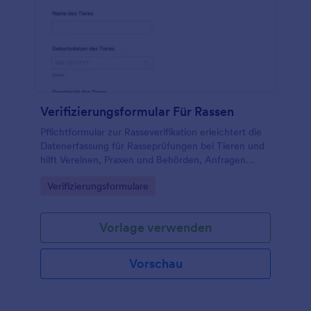
Verifizierungsformular Für Rassen
Pflichtformular zur Rasseverifikation erleichtert die
Datenerfassung für Rasseprüfungen bei Tieren und
hilft Vereinen, Praxen und Behörden, Anfragen
einheitlich zu erfassen, zu prüfen und zentral zu
Go to Category:
Verifizierungsformulare
dokumentieren.
Vorlage verwenden
Vorschau