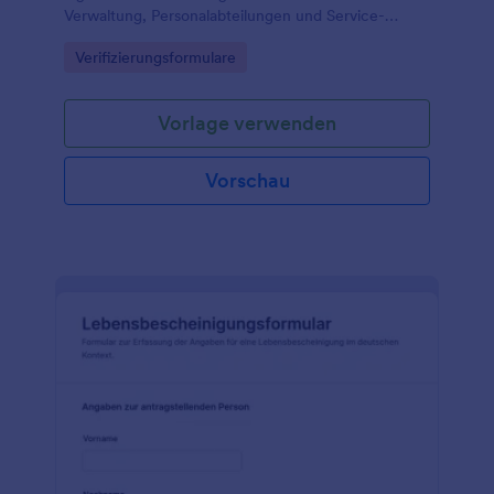
Verwaltung, Personalabteilungen und Service-
Teams, die Anträge prüfen, dokumentieren und in
Go to Category:
Verifizierungsformulare
Jotform zentral weiterverarbeiten möchten.
Vorlage verwenden
Vorschau