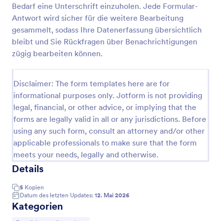
Bedarf eine Unterschrift einzuholen. Jede Formular-
Nachweisformular Für Kinderbetreuung Beschäftigung
Antwort wird sicher für die weitere Bearbeitung
gesammelt, sodass Ihre Datenerfassung übersichtlich
Das Beschäftigungsnachweis für Kinderbetreuung
Formular erleichtert Arbeitgebern und Familien die
bleibt und Sie Rückfragen über Benachrichtigungen
digitale Datenerfassung für Bestätigungen rund um
zügig bearbeiten können.
Betreuungsplätze und Betreuungszeiträume,
Go to Category:
Beschäftigungformulare
inklusive übersichtlicher Formularantworten in
Jotform.
Disclaimer: The form templates here are for
informational purposes only. Jotform is not providing
Vorlage verwenden
legal, financial, or other advice, or implying that the
forms are legally valid in all or any jurisdictions. Before
Vorschau
using any such form, consult an attorney and/or other
applicable professionals to make sure that the form
meets your needs, legally and otherwise.
Details
5
Kopien
Datum des letzten Updates:
12. Mai 2026
Kategorien