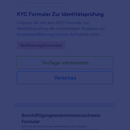
KYC Formular Zur Identitätsprüfung
Erfassen Sie mit dem KYC-Formular zur
Identitätsprüfung die notwendigen Angaben zur
Kundenverifizierung und zur Aufnahme einer
Geschäftsbeziehung, ideal für Finanzdienstleister,
Go to Category:
Verifizierungsformulare
Versicherungen und digitale Plattformen mit digitaler
Datenerhebung über Jotform.
Vorlage verwenden
Vorschau