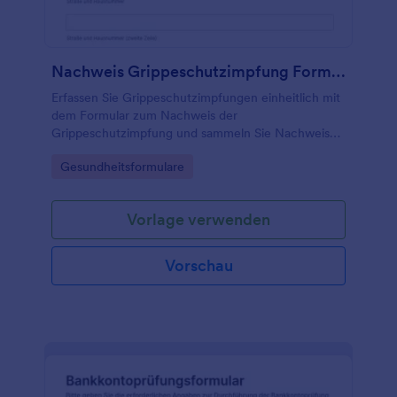
Nachweis Grippeschutzimpfung Formular
Erfassen Sie Grippeschutzimpfungen einheitlich mit
dem Formular zum Nachweis der
Grippeschutzimpfung und sammeln Sie Nachweise
zentral für Praxen, Einrichtungen oder
Go to Category:
Gesundheitsformulare
Unternehmen mit Jotform.
Vorlage verwenden
Vorschau