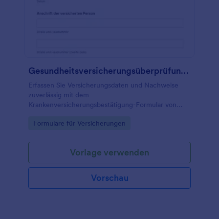
Gesundheitsversicherungsüberprüfungsformular
Erfassen Sie Versicherungsdaten und Nachweise
zuverlässig mit dem
Krankenversicherungsbestätigung-Formular von
Jotform, ideal für Praxen, Bildungsträger, Vereine
Go to Category:
Formulare für Versicherungen
und Vermietungen zur digitalen Datenerfassung und
schnellen Prüfung jeder Formularantwort.
Vorlage verwenden
Vorschau