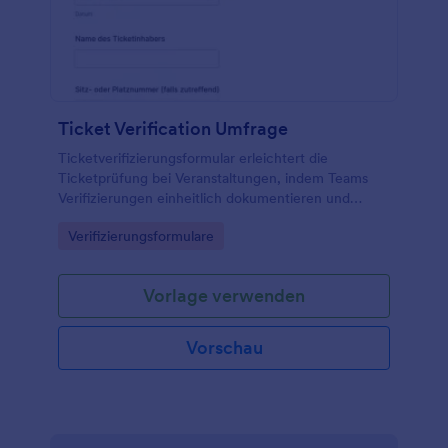
Ticket Verification Umfrage
Ticketverifizierungsformular erleichtert die
Ticketprüfung bei Veranstaltungen, indem Teams
Verifizierungen einheitlich dokumentieren und
Formularantworten zentral für die weitere
Go to Category:
Verifizierungsformulare
Bearbeitung in Jotform bereitstellen.
Vorlage verwenden
Vorschau