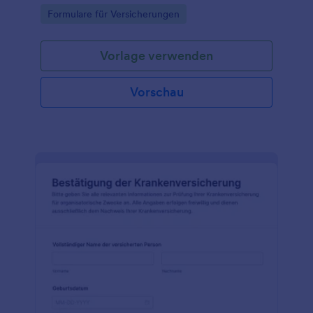
Versicherungsnachweise und organisiert jede
Go to Category:
Formulare für Versicherungen
Formularantwort zentral in Jotform.
Vorlage verwenden
Vorschau