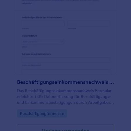
Beschäftigungseinkommensnachweis Formular
Das Beschäftigungseinkommensnachweis Formular
erleichtert die Datenerfassung für Beschäftigungs-
und Einkommensbestätigungen durch Arbeitgeber,
ideal für Vermietungen, Banken, Versicherungen
Go to Category:
Beschäftigungformulare
und Behörden, die einen aktuellen Nachweis
anfordern.
Vorlage verwenden