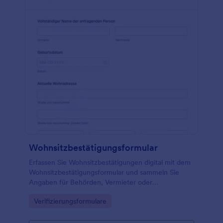
Wohnsitzbestätigungsformular
Erfassen Sie Wohnsitzbestätigungen digital mit dem
Wohnsitzbestätigungsformular und sammeln Sie
Angaben für Behörden, Vermieter oder
Hausverwaltungen inklusive Datenerfassung und
Go to Category:
Verifizierungsformulare
übersichtlicher Verwaltung der
Formulareinsendungen in Jotform.