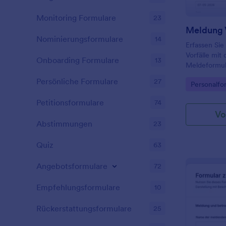
Monitoring Formulare
23
Nominierungsformulare
14
Erfassen Sie
Vorfälle mit
Onboarding Formulare
13
Meldeformula
Personalabte
Persönliche Formulare
27
Go to Cate
Personalfo
Betriebsrat z
und Nachver
Petitionsformulare
74
Vo
Abstimmungen
23
Quiz
63
Angebotsformulare
72
Empfehlungsformulare
10
Rückerstattungsformulare
25