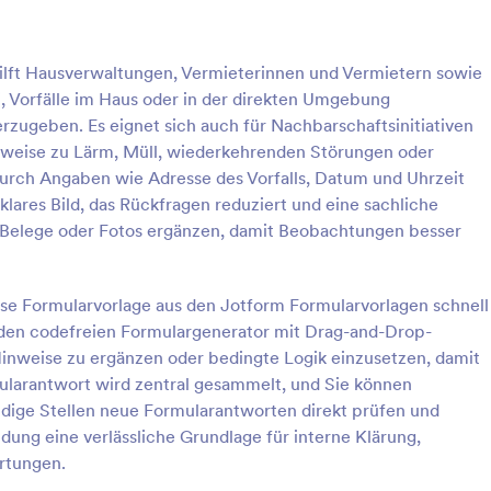
: Verstoßbeschwerde Formular
: M
Vorschau
Vorschau
lft Hausverwaltungen, Vermieterinnen und Vermietern sowie
Vorfälle im Haus oder in der direkten Umgebung
erzugeben. Es eignet sich auch für Nachbarschaftsinitiativen
nweise zu Lärm, Müll, wiederkehrenden Störungen oder
rch Angaben wie Adresse des Vorfalls, Datum und Uhrzeit
eschwerde Formular
lares Bild, das Rückfragen reduziert und eine sachliche
en Sie Meldungen zu
Erfassen Sie medizinische Besc
ch Belege oder Fotos ergänzen, damit Beobachtungen besser
n einheitlich mit dem
online mit dem Medizinischen
ormular für Fehlverhalten und
Beschwerdeformular und unterst
 Sie Organisationen dabei,
Praxen, Kliniken und Pflegeeinri
diese Formularvorlage aus den Jotform Formularvorlagen schnell
gory:
Go to Category:
eformulare
Beschwerdeformulare
klusive Nachweisen zu
bei der schnellen, einheitlichen
 den codefreien Formulargenerator mit Drag-and-Drop-
onym zu ermöglichen und
Datenerfassung und Bearbeitung
inweise zu ergänzen oder bedingte Logik einzusetzen, damit
net weiterzubearbeiten.
Rückmeldungen.
rlage verwenden
Vorlage verwende
ularantwort wird zentral gesammelt, und Sie können
ndige Stellen neue Formularantworten direkt prüfen und
ldung eine verlässliche Grundlage für interne Klärung,
rtungen.