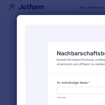
Dialog Start
Mein Workspace
Formularvo
Besc
SORTIEREN NACH
Beliebt
41 Vorlagen
FORMULARLAYOUT
Klassisch
KATEGORIEN
Bestellformulare
718
Anmeldeformulare
675