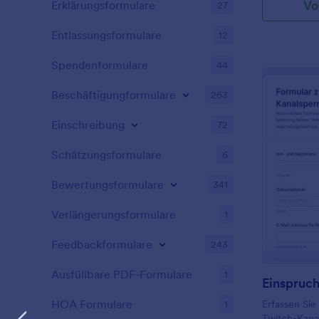
Vo
Erklärungsformulare
27
Entlassungsformulare
12
Spendenformulare
44
Beschäftigungformulare
263
Einschreibung
72
Schätzungsformulare
6
Bewertungsformulare
341
Verlängerungsformulare
1
Feedbackformulare
243
Ausfüllbare PDF-Formulare
1
HOA Formulare
1
Erfassen Sie
Twitch-Kanal