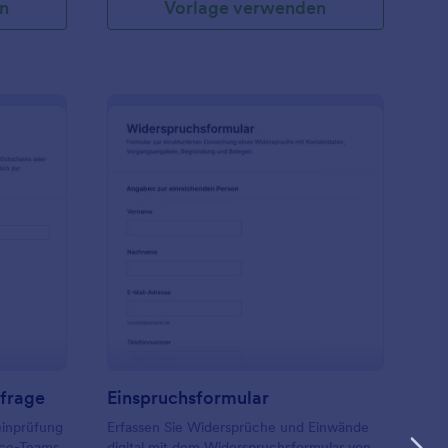
n
Vorlage verwenden
utschein Auszahlungsanfrage
: Einspruchsformular
Vorschau
frage
Einspruchsformular
einprüfung
Erfassen Sie Widersprüche und Einwände
ice-Teams
digital mit dem Widerspruchsformular von