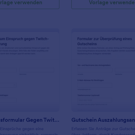
rlage verwenden
Vorlage verwende
: Einspruchsformular Gegen Twitch Sperre
: G
Vorschau
Vorschau
Einspruchsformular Gegen Twitch Sperre
Gutschein Auszahlungsan
 Einsprüche gegen eine
Erfassen Sie Anträge zur Gutsch
sperrung einheitlich, sammeln
über Jotform, damit Kundenserv