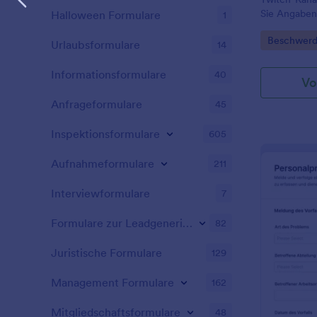
Sie Angaben 
Halloween Formulare
1
interne Prü
Go to Cate
Beschwerd
einer anpas
Urlaubsformulare
14
Jotform.
Informationsformulare
40
Vo
Anfrageformulare
45
Inspektionsformulare
605
Aufnahmeformulare
211
Interviewformulare
7
Formulare zur Leadgenerierung
82
Juristische Formulare
129
Management Formulare
162
Mitgliedschaftsformulare
48