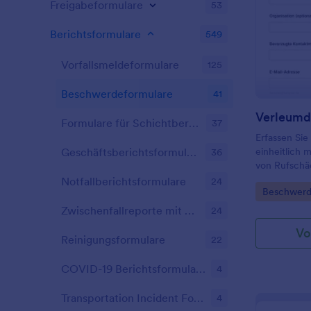
Freigabeformulare
53
Berichtsformulare
549
Vorfallsmeldeformulare
125
Beschwerdeformulare
41
Formulare für Schichtberichte
37
Erfassen Sie
einheitlich 
Geschäftsberichtsformulare
36
von Rufschäd
Privatperson
Notfallberichtsformulare
24
Go to Cate
Beschwerd
Meldestellen
und nachvol
Zwischenfallreporte mit Mitarbeitern
24
Vo
Reinigungsformulare
22
COVID-19 Berichtsformulare
4
Transportation Incident Forms
4