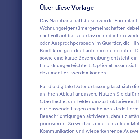
Anmeldeformulare
Über diese Vorlage
85
Abstimmung
35
Das Nachbarschaftsbeschwerde-Formular hi
Wohnungseigentümergemeinschaften dabei, 
Abstract-Formulare
11
nachvollziehbar zu erfassen und intern weit
oder Ansprechpersonen im Quartier, die Hi
Genehmigungsformulare
91
Konflikten geordnet aufnehmen möchten. Du
Verstoßb
sowie eine kurze Beschreibung entsteht ein k
Bewertungsformulare
74
Dokumentier
Einordnung erleichtert. Optional lassen si
Fehlverhalte
Anwesenheitsformulare
11
dokumentiert werden können.
Beschwerdef
unterstützen
Audit Formulare
63
Für die digitale Datenerfassung lässt sich 
Go to Cate
Beschwerd
Hinweise in
an Ihren Ablauf anpassen. Nutzen Sie dafür
sammeln, an
Autorisierungsformulare
79
Oberfläche, um Felder umzustrukturieren, H
intern geord
Vo
nur passende Fragen erscheinen. Jede Form
Award-Formulare
16
Benachrichtigungen aktivieren, damit zustä
priorisieren. So wird aus einer einzelnen Me
Black Friday Formulare
32
Kommunikation und wiederkehrende Auswe
Formulare für Berechnungen
17