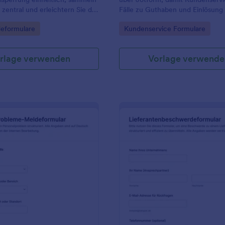
zentral und erleichtern Sie die
Fälle zu Guthaben und Einlösung 
fung und Nachverfolgung mit
sammeln, schneller zuordnen und
gory:
Go to Category:
eformulare
Kundenservice Formulare
sbaren Formularvorlage von
bearbeiten können.
rlage verwenden
Vorlage verwende
: Meldung Von Arbeitsbezogenen Anliegen Sur
: B
Vorschau
Vorschau