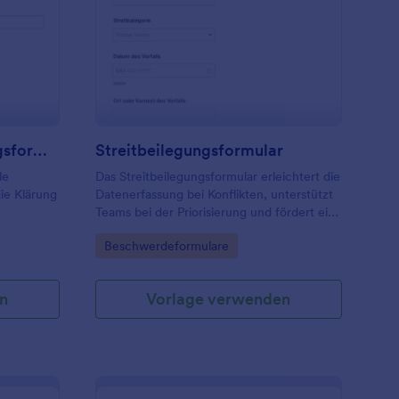
eschwerdeuntersuchungsformular Für Mitarbeitende
: Streitbeilegungsfor
Vorschau
Beschwerdeuntersuchungsformular Für Mitarbeitende
Streitbeilegungsformular
le
Das Streitbeilegungsformular erleichtert die
die Klärung
Datenerfassung bei Konflikten, unterstützt
Teams bei der Priorisierung und fördert eine
ar für
nachvollziehbare Klärung in Unternehmen,
Go to Category:
Beschwerdeformulare
itale
Vereinen oder Servicebereichen mit
Jotform.
n
Vorlage verwenden