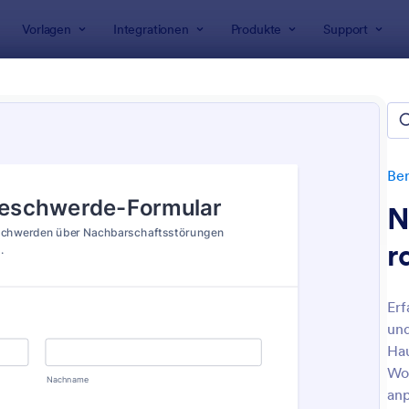
Vorlagen
Integrationen
Produkte
Support
rlagen
Berichtsformulare
Beschwerdeformulare
hwerdeformulare
Ber
N
r
Erf
und
: Lustiges Beschwerdeformular
: M
Vorschau
Vorschau
Hau
Wo
anp