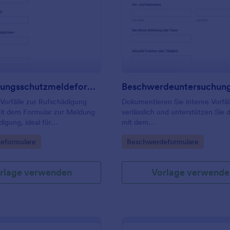
: Verleumdungsschutzmeldeformular
: B
Vorschau
Vorschau
Verleumdungsschutzmeldeformular
 Vorfälle zur Rufschädigung
Dokumentieren Sie interne Vorfäl
mit dem Formular zur Meldung
verlässlich und unterstützen Sie 
igung, ideal für
mit dem
en, Organisationen und interne
Beschwerdeuntersuchungsformul
gory:
Go to Category:
eformulare
Beschwerdeformulare
 zur digitalen Datenerfassung
Mitarbeitende von Jotform für dig
lziehbaren Dokumentation.
Datenerfassung und sichere
Formularantworten.
rlage verwenden
Vorlage verwende