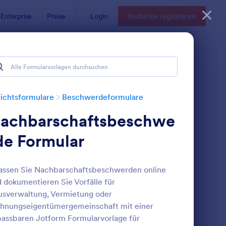
Enterprise
Preise
Login
Kostenlos registrieren
ichtsformulare
Beschwerdeformulare
achbarschaftsbeschwe
de Formular
assen Sie Nachbarschaftsbeschwerden online
 dokumentieren Sie Vorfälle für
ieterbeschwerdeformular Zur Belästigung
: Petition An Den Ge
Vorschau
sverwaltung, Vermietung oder
hnungseigentümergemeinschaft mit einer
assbaren Jotform Formularvorlage für