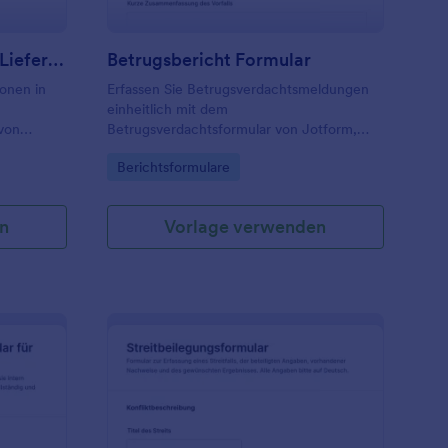
Beschwerdeformular Für Lieferanten
Betrugsbericht Formular
ionen in
Erfassen Sie Betrugsverdachtsmeldungen
einheitlich mit dem
von
Betrugsverdachtsformular von Jotform,
damit interne Teams Vorfälle schneller
Go to Category:
Berichtsformulare
einordnen, nachverfolgen und für die
elle
Datenerfassung zentral dokumentieren
können.
n
Vorlage verwenden