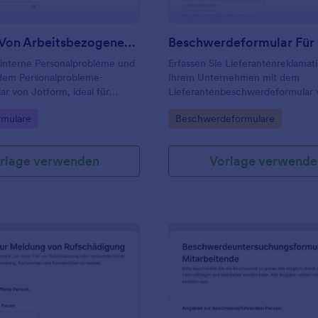
Meldung Von Arbeitsbezogenen Anliegen Survey
 interne Personalprobleme und
Erfassen Sie Lieferantenreklamat
 dem Personalprobleme-
Ihrem Unternehmen mit dem
r von Jotform, ideal für
Lieferantenbeschwerdeformular 
ilung, Führungskräfte und
Jotform und verbessern Sie Ihre
gory:
Go to Category:
rmulare
Beschwerdeformulare
ur Priorisierung, Weiterleitung
Datenerfassung für Einkauf und
folgung.
Qualitätsmanagement durch schn
Formularantworten.
rlage verwenden
Vorlage verwende