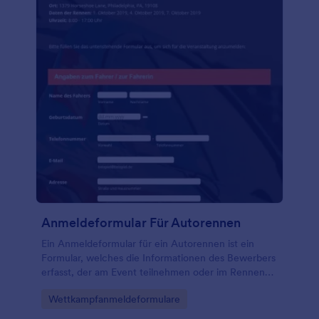
Anmeldeformular Für Autorennen
Ein Anmeldeformular für ein Autorennen ist ein
Formular, welches die Informationen des Bewerbers
erfasst, der am Event teilnehmen oder im Rennen
starten möchte. Dieses Formular fragt auch die
Go to Category:
Wettkampfanmeldeformulare
Details des Autos ab und kann durch das Einbinden
einer Zahlungsintegration auch Zahlungen