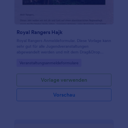
Royal Rangers Hajk
Royal Rangers Anmeldeformular. Diese Vorlage kann
sehr gut für alle Jugendveranstaltungen
abgewandelt werden und mit dem Drag&Drop
Formular Builder zu Ihrer eigenen gemacht werden.
Go to Category:
Veranstaltungsanmeldeformulare
Vorlage verwenden
Vorschau