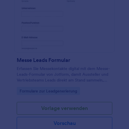
Messe Leads Formular
Erfassen Sie Messekontakte digital mit dem Messe-
Leads-Formular von Jotform, damit Aussteller und
Vertriebsteams Leads direkt am Stand sammeln,
sauber dokumentieren und schneller nachfassen
Go to Category:
Formulare zur Leadgenerierung
können.
Vorlage verwenden
Vorschau