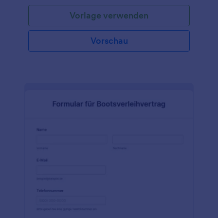
empfangen. Dies wird sicherlich den
Vorlage verwenden
Anmeldeprozess für das Event verbessern. Diese
fantastische Vorlage für ein Formular zur
Anmeldung für ein Autorennen enthält
Vorschau
Formularfelder, in denen die Angaben zum Fahrer,
die Kontaktdaten für Notfälle, die Fahrzeugdaten,
der Zahlungsabschnitt und die Verzichtserklärung
abgefragt werden. Die Autodetails fragen nach der
Marke, dem Modell, dem Jahr, der Farbe, dem
Kennzeichen und eventuellen Änderungen am
Auto. Diese Vorlage enthält außerdem einen
Bereich, in dem Sie statischen Text, wie die Details
des Events eintragen können. Der
Zahlungsabschnitt verwendet eine
Zahlungsintegration, in der der Nutzer ein Produkt
auswählen und der Gesamtbetrag automatisch
errechnet wird. Um die digitale Unterschrift des
Teilnehmers zu erfassen, verwendet das Formular
das E-Unterschrift Widget.