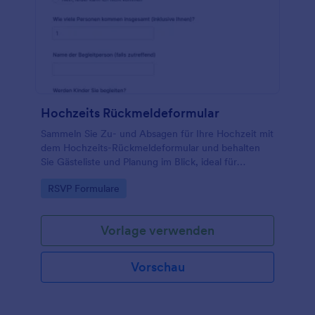
Unabhängig davon, wie Sie die Antworten erfassen,
werden Sie im Handumdrehen RSVPs erhalten.
Beginnen Sie mit der Planung Ihrer nächsten
Familienveranstaltung mit einem kostenlosen
Online-Anmeldeformular für
Familienveranstaltungen.
Hochzeits Rückmeldeformular
Sammeln Sie Zu- und Absagen für Ihre Hochzeit mit
dem Hochzeits-Rückmeldeformular und behalten
Sie Gästeliste und Planung im Blick, ideal für
Brautpaare, Trauzeugen und Veranstaltungsplaner.
Go to Category:
RSVP Formulare
Vorlage verwenden
Vorschau