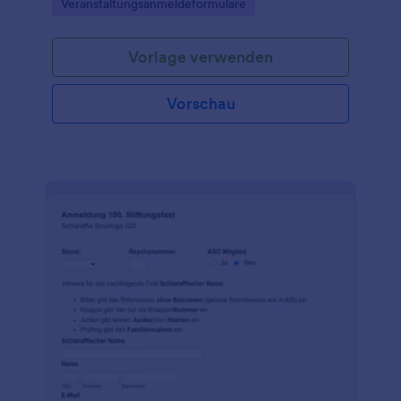
Go to Category:
Veranstaltungsanmeldeformulare
Vorlage verwenden
Vorschau