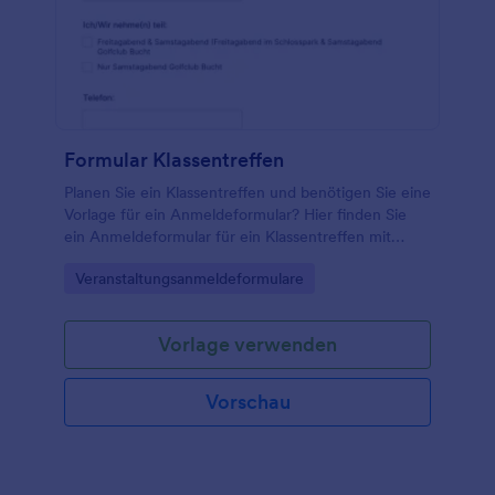
Formular Klassentreffen
Planen Sie ein Klassentreffen und benötigen Sie eine
Vorlage für ein Anmeldeformular? Hier finden Sie
ein Anmeldeformular für ein Klassentreffen mit
grundlegenden Feldern, das als Einladungsformular
Go to Category:
Veranstaltungsanmeldeformulare
für die Veranstaltung dienen sollte. Mit diesem
Anmeldeformular für ein Klassentreffen können Sie
Ihre Ehemaligen über die Einzelheiten der
Vorlage verwenden
Veranstaltung, den Zeitpunkt und den
Veranstaltungsort informieren. Mit einem einfachen
Anmeldeformular für ein Klassentreffen wie diesem
Vorschau
wird die Organisation einer solchen Veranstaltung
zum Kinderspiel.