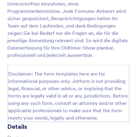
Unterschriften einzuholen, ohne
Programmierkenntnisse. Jede Formular-Antwort wird
sicher gespeichert, Benachrichtigungen halten Ihr
Formular Für Eine Einladung Zu Virtuellem Event
Team auf dem Laufenden, und dank Bedingungen
Dieses Formular für eine Einladung zu virtuellem
zeigen Sie bei Bedarf nur die Fragen an, die für die
Event ist ein typisches Anmeldeformular für einen
jeweilige Anmeldung relevant sind. So wird die digitale
Veranstalter, der eine Möglichkeit braucht
Einzelpersonen oder Organisationen zu einem
Datenerfassung für Ihre Oldtimer-Show planbar,
Go to Category:
Veranstaltungsanmeldeformulare
kommenden virtuellen Event einzuladen. Ein
professionell und jederzeit auswertbar.
virtuelles Event ist wie eine herkömmliche
Veranstaltung, zu der die Teilnehmer tatsächlich an
Vorlage verwenden
einem Veranstaltungsort teilnehmen, nur dass dies
Disclaimer: The form templates here are for
bei einem virtuellen Event alles online erfolgt und
informational purposes only. Jotform is not providing
geplant wird. Virtuelle Events erfordern dieselbe
Vorschau
legal, financial, or other advice, or implying that the
effektive Planung, Werbung und Interaktion mit den
forms are legally valid in all or any jurisdictions. Before
gewünschten Teilnehmern. Daher sollte auch Online
auf die gewünschte Zielgruppe zugegangen
using any such form, consult an attorney and/or other
werden. Ein Online-Formular wie dieses ist die beste
applicable professionals to make sure that the form
Art eine Einladung auszusprechen. Der Link kann
meets your needs, legally and otherwise.
übe Social Media geteilt oder per E-Mail versandt
Details
werden, um zur Teilnahme anzuregen und direkt ein
gutes Mittel zur Kommunikation anzubieten. Diese