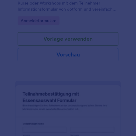
Kurse oder Workshops mit dem Teilnehmer-
Informationsformular von Jotform und vereinfachen
Sie die Datenerfassung inklusive Kontaktaufnahme,
Go to Category:
Anmeldeformulare
Organisation und dokumentierter Einwilligung.
Vorlage verwenden
Vorschau