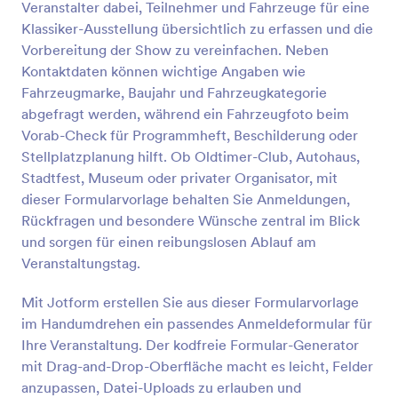
benötigt, wie z.B. die Daten des Teilnehmers, seine
Veranstalter dabei, Teilnehmer und Fahrzeuge für eine
Kontaktdaten, die Anzahl der Teilnehmer, mit denen
Klassiker-Ausstellung übersichtlich zu erfassen und die
er/sie kommen wird, und eine kurze Frage, wie
Vorschau
Vorbereitung der Show zu vereinfachen. Neben
er/sie von dem Workshop erfahren hat. Diese
Kontaktdaten können wichtige Angaben wie
Vorlage enthält auch ein Zahlungsfeld für den Fall,
dass Sie eine Eintrittsgebühr für die Veranstaltung
Fahrzeugmarke, Baujahr und Fahrzeugkategorie
erheben. So haben Sie eine gute Grundlage um aus
abgefragt werden, während ein Fahrzeugfoto beim
der allgemeinen Workshop-Anmeldung eine perfekt
Vorab-Check für Programmheft, Beschilderung oder
auf Sie zugeschnittene zu erstellen. Bei Fragen zur
Stellplatzplanung hilft. Ob Oldtimer-Club, Autohaus,
Anpassung hilft der Jotform Support kompetent
Stadtfest, Museum oder privater Organisator, mit
weiter.
dieser Formularvorlage behalten Sie Anmeldungen,
Rückfragen und besondere Wünsche zentral im Blick
und sorgen für einen reibungslosen Ablauf am
Veranstaltungstag.
Mit Jotform erstellen Sie aus dieser Formularvorlage
im Handumdrehen ein passendes Anmeldeformular für
Ihre Veranstaltung. Der kodfreie Formular-Generator
mit Drag-and-Drop-Oberfläche macht es leicht, Felder
anzupassen, Datei-Uploads zu erlauben und