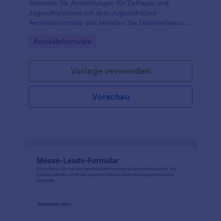
Sammeln Sie Anmeldungen für Zeltlager und
Jugendfreizeiten mit dem Jugendfreizeit-
Anmeldeformular und behalten Sie Datenerfassung,
Erreichbarkeit der Erziehungsberechtigten und
Go to Category:
Anmeldeformulare
organisatorische Angaben an einem Ort.
Vorlage verwenden
Vorschau