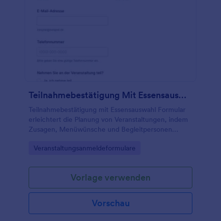
Teilnahmebestätigung Mit Essensauswahl Formular
Teilnahmebestätigung mit Essensauswahl Formular
erleichtert die Planung von Veranstaltungen, indem
Zusagen, Menüwünsche und Begleitpersonen
online erfasst werden, ideal für Unternehmen,
Go to Category:
Veranstaltungsanmeldeformulare
Vereine und private Gastgeber.
Vorlage verwenden
Vorschau