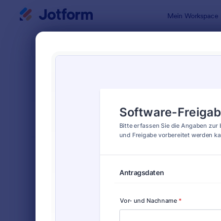
Dialog Start
Mein Workspace
Formularvo
Gene
SORTIEREN NACH
Beliebt
91 Vorlagen
FORMULARLAYOUT
Klassisch
KATEGORIEN
Bestellformulare
719
Anmeldeformulare
676