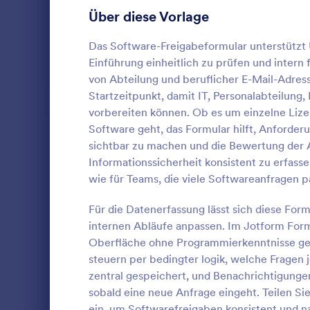
Anmeldeformulare
Über diese Vorlage
85
Abstimmung
35
Das Software-Freigabeformular unterstütz
Einführung einheitlich zu prüfen und intern
Abstract-Formulare
11
von Abteilung und beruflicher E-Mail-Adre
Startzeitpunkt, damit IT, Personalabteilung
Genehmigungsformulare
91
vorbereiten können. Ob es um einzelne Li
Software geht, das Formular hilft, Anforderu
Bewertungsformulare
74
Erfassen Sie
sichtbar zu machen und die Bewertung der 
Genehmigun
Anwesenheitsformulare
11
Informationssicherheit konsistent zu erfass
Formular für
wie für Teams, die viele Softwareanfragen p
Dienstreise
Audit Formulare
63
Go to Cate
Genehmigu
transparent
Für die Datenerfassung lässt sich diese For
Behörden un
Autorisierungsformulare
79
internen Abläufe anpassen. Im Jotform Form
Vo
Oberfläche ohne Programmierkenntnisse gena
Award-Formulare
16
steuern per bedingter logik, welche Fragen
zentral gespeichert, und Benachrichtigunge
Black Friday Formulare
32
sobald eine neue Anfrage eingeht. Teilen Sie
Formulare für Berechnungen
17
ein, um Softwarefreigaben konsistent und na