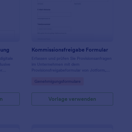
zeige Zur Veröffentlichung
: Kommissionsfreigab
Vorschau
hung
Kommissionsfreigabe Formular
digitale
Erfassen und prüfen Sie Provisionsanfragen
lusive
im Unternehmen mit dem
er
Provisionsfreigabeformular von Jotform,
 für
damit Teams Entscheidungen
Go to Category:
Genehmigungsformulare
dokumentieren, Zuständigkeiten klären und
gen Raum.
die Datenerfassung für Freigaben
vereinheitlichen können.
n
Vorlage verwenden