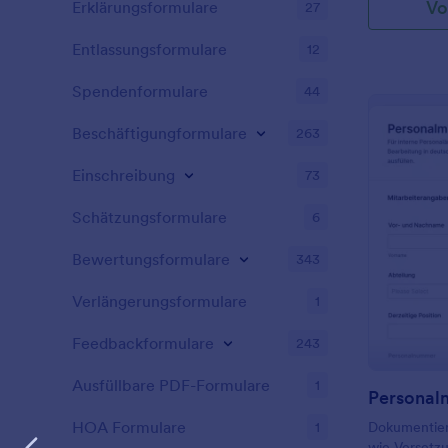
Vo
Erklärungsformulare
27
Entlassungsformulare
12
Spendenformulare
44
Beschäftigungformulare
263
Einschreibung
73
Schätzungsformulare
6
Bewertungsformulare
343
Verlängerungsformulare
1
Feedbackformulare
243
Ausfüllbare PDF-Formulare
1
HOA Formulare
1
Dokumentier
wie Versetz