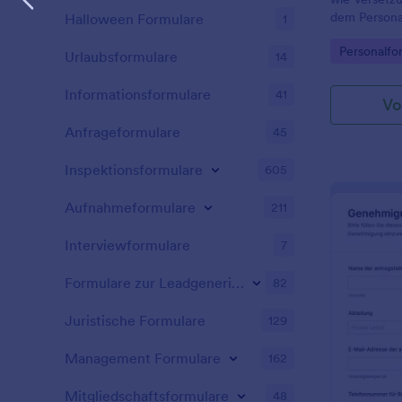
dem Person
Halloween Formulare
1
unterstützen
Go to Cate
Personalfo
Führungskrä
Urlaubsformulare
14
Nachverfolg
Informationsformulare
41
Vo
Anfrageformulare
45
Inspektionsformulare
605
Aufnahmeformulare
211
Interviewformulare
7
Formulare zur Leadgenerierung
82
Juristische Formulare
129
Management Formulare
162
Mitgliedschaftsformulare
48