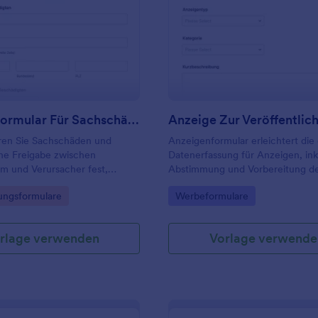
: Freigabeformular Für Sachschäden
: An
Vorschau
Vorschau
Freigabeformular Für Sachschäden
Anzeige Zur Veröffentlic
en Sie Sachschäden und
Anzeigenformular erleichtert die 
ine Freigabe zwischen
Datenerfassung für Anzeigen, ink
m und Verursacher fest,
Abstimmung und Vorbereitung d
italer Unterschriften, ideal für
Veröffentlichung, und eignet sich
gory:
Go to Category:
ngsformulare
Werbeformulare
en, Vermieter,
Verlage, Agenturen, Vereine und
tungen und Unternehmen.
Unternehmen im deutschsprachi
rlage verwenden
Vorlage verwende