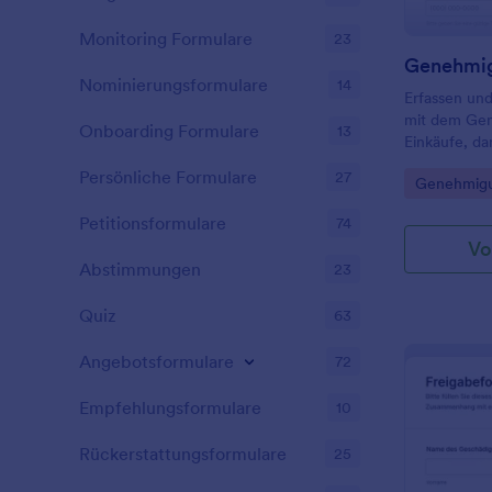
Monitoring Formulare
23
Nominierungsformulare
14
Erfassen und
mit dem Gen
Onboarding Formulare
13
Einkäufe, da
Bedarf vor d
Persönliche Formulare
27
Go to Cate
Genehmigu
dokumentier
nachvollzieh
Petitionsformulare
74
Vo
Abstimmungen
23
Quiz
63
Angebotsformulare
72
Empfehlungsformulare
10
Rückerstattungsformulare
25