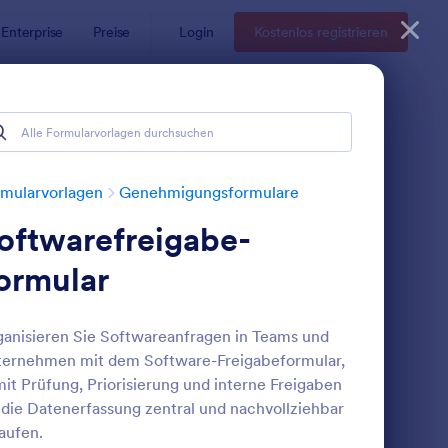
Enterprise
Preise
Login
Kostenlos registrieren
mularvorlagen
Genehmigungsformulare
oftwarefreigabe-
ormular
anisieren Sie Softwareanfragen in Teams und
ternehmen mit dem Software-Freigabeformular,
eschaffungsantragsformular
: Zahlungsfreigabefor
Vorschau
it Prüfung, Priorisierung und interne Freigaben
 die Datenerfassung zentral und nachvollziehbar
aufen.