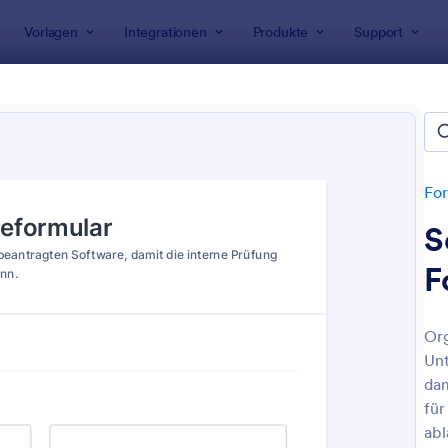
Vorlagen
Integrationen
Produkte
Support
rlagen
Genehmigungsformulare
hmigungsformulare
For
S
F
Org
Un
: Genehmigungsformular Für Audioaufnahmen
: B
Vorschau
Vorschau
dam
für
abl