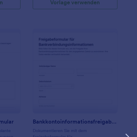
n
Vorlage verwenden
rbeitsgenehmigungsformular
: Bankkontoinformati
Vorschau
mular
Bankkontoinformationsfreigabeformular
plante
Dokumentieren Sie mit dem
erungen
Freigabeformular für