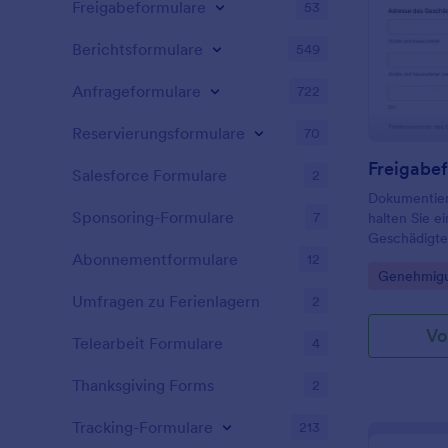
Freigabeformulare
53
Berichtsformulare
549
Anfrageformulare
722
Reservierungsformulare
70
Salesforce Formulare
2
Dokumentier
Sponsoring-Formulare
7
halten Sie e
Geschädigte
inklusive dig
Abonnementformulare
12
Go to Cate
Genehmigu
Privatperson
Hausverwal
Umfragen zu Ferienlagern
2
Vo
Telearbeit Formulare
4
Thanksgiving Forms
2
Tracking-Formulare
213