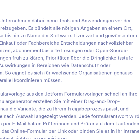
: Vorübergehende Dienstreise Antrag Formular 
: R
Vorschau
Vorschau
t Unternehmen dabei, neue Tools und Anwendungen vor der
 freizugeben. Es bündelt alle nötigen Angaben an einem Ort,
sse bis hin zu Name der Software, Lizenzart und gewünschtem
, Einkauf oder Fachbereiche Entscheidungen nachvollziehbar
zenzen, abonnementbasierte Lösungen oder Open-Source-
Vorübergehende Dienstreise Antrag Formular 🚀
ngen früh zu klären, Prioritäten über die Dringlichkeitsstufe
 Dienstreiseanträge inklusive
Erfassen Sie Anträge auf
Auswirkungen in Bereichen wie Datenschutz oder
gsweg zentral mit dem
Reisekostenvorschüsse vor Diens
en. So eignet es sich für wachsende Organisationen genauso
 den Antrag auf
zentral, koordinieren Sie Geneh
arallel koordinieren müssen.
genehmigung und sorgen Sie für
und Rückmeldungen und vereinf
gory:
Go to Category:
ngsformulare
Aufnahmeformulare für
e Abläufe in Unternehmen,
die Datenerfassung in Teams, Ve
mularvorlage aus den Jotform Formularvorlagen schnell an Ihre
Kostenerstattungen
d Organisationen.
und Buchhaltung mit Jotform.
ulargenerator erstellen Sie mit einer Drag-and-Drop-
rlage verwenden
Vorlage verwende
u die Variante, die zu Ihrem Freigabeprozess passt, und
 je nach Auswahl angezeigt werden. Jede formularantwort wir
n per E-Mail halten Prüferinnen und Prüfer auf dem Laufenden
 das Online-Formular per Link oder binden Sie es in Ihr Intran
chvollziehbar zu organisieren.