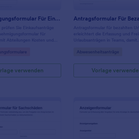
Genehmigungsformular Für Einkäufe
 prüfen Sie Einkaufsanträge
Antragsformular für bezahlten Ur
ehmigungsformular für
erleichtert die Erfassung und Fre
mit Abteilungen Kosten und
Urlaubsanträgen in Teams, damit
er Bestellung klar
Abwesenheiten planbar bleiben 
gory:
Go to Category:
ngsformulare
Abwesenheitsanträge
en und Freigaben in Jotform
Vertretungen rechtzeitig organisi
bar verwalten können.
werden können.
rlage verwenden
Vorlage verwende