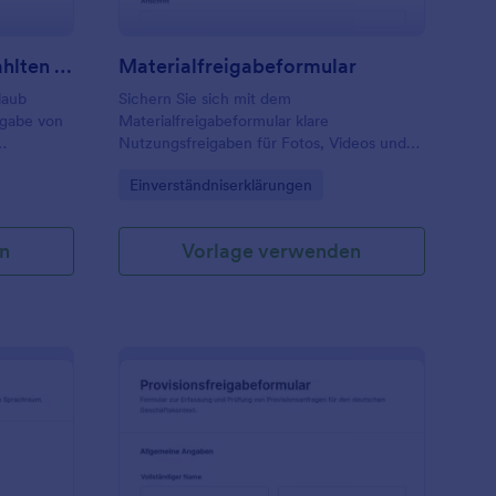
Antragsformular Für Bezahlten Urlaub
Materialfreigabeformular
laub
Sichern Sie sich mit dem
igabe von
Materialfreigabeformular klare
Nutzungsfreigaben für Fotos, Videos und
und
Dokumente und bündeln Sie die Daten­
Go to Category:
Einverständniserklärungen
ert
erfassung in Jotform für Teams aus
Marketing, Kommunikation und
Projektarbeit.
n
Vorlage verwenden