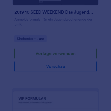
2019 10 SEED WEEKEND Das Jugendwochenende
Anmeldeformular für ein Jugendwochenende der
EmK.
Go to Category:
Kirchenformulare
Vorlage verwenden
Vorschau