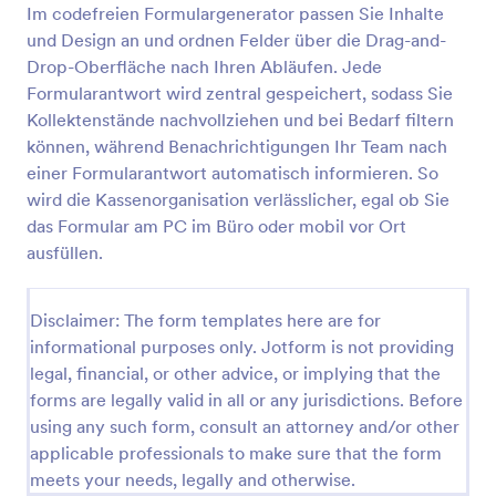
Im codefreien Formulargenerator passen Sie Inhalte
AnmeldungAbmeldung Gottesdienst
und Design an und ordnen Felder über die Drag-and-
Drop-Oberfläche nach Ihren Abläufen. Jede
An- oder Abmelde-Formular für Gottesdienste
Formularantwort wird zentral gespeichert, sodass Sie
Kollektenstände nachvollziehen und bei Bedarf filtern
können, während Benachrichtigungen Ihr Team nach
Go to Category:
Kirchenformulare
einer Formularantwort automatisch informieren. So
wird die Kassenorganisation verlässlicher, egal ob Sie
Vorlage verwenden
das Formular am PC im Büro oder mobil vor Ort
ausfüllen.
Vorschau
Disclaimer: The form templates here are for
informational purposes only. Jotform is not providing
legal, financial, or other advice, or implying that the
forms are legally valid in all or any jurisdictions. Before
using any such form, consult an attorney and/or other
applicable professionals to make sure that the form
meets your needs, legally and otherwise.