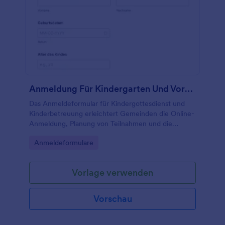
Anmeldung Für Kindergarten Und Vorschule
Das Anmeldeformular für Kindergottesdienst und
Kinderbetreuung erleichtert Gemeinden die Online-
Anmeldung, Planung von Teilnahmen und die
zuverlässige Datenerfassung für die
Go to Category:
Anmeldeformulare
Kontaktaufnahme mit Familien.
Vorlage verwenden
Vorschau