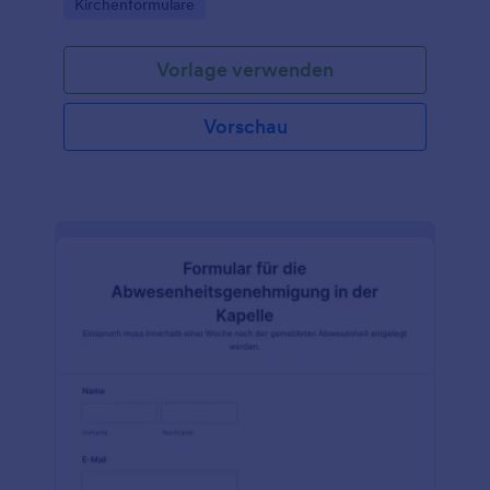
Go to Category:
Kirchenformulare
Schritts für Interessierte und neue Mitglieder.
Vorlage verwenden
Vorschau