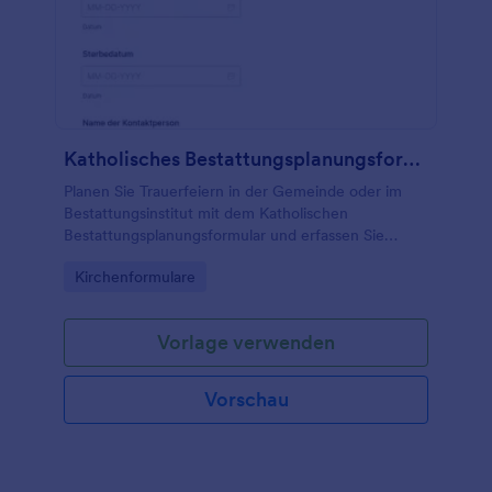
kostenlosen Online-Formular für Gebetsanliegen
können Sie und Ihre Kollegen in der
Gemeindeleitung Gebetsanliegen einfach
bearbeiten und sicherstellen, dass alle Anliegen in
Ihre Gebete eingeschlossen werden.
Katholisches Bestattungsplanungsformular
Planen Sie Trauerfeiern in der Gemeinde oder im
Bestattungsinstitut mit dem Katholischen
Bestattungsplanungsformular und erfassen Sie
Daten zur Organisation, Abstimmung und weiteren
Go to Category:
Kirchenformulare
Schritten als digitale Formularantwort.
Vorlage verwenden
Vorschau