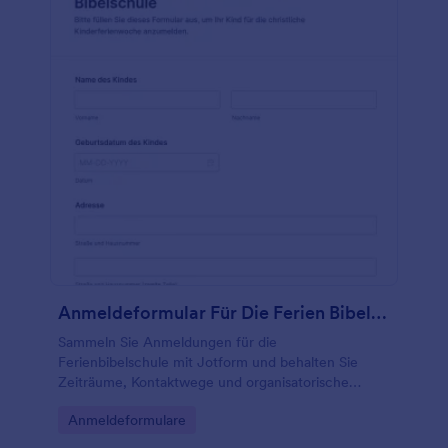
Anmeldeformular Für Die Ferien Bibelschule
Sammeln Sie Anmeldungen für die
Ferienbibelschule mit Jotform und behalten Sie
Zeiträume, Kontaktwege und organisatorische
Angaben für Kinder und Erziehungsberechtigte
Go to Category:
Anmeldeformulare
übersichtlich an einem Ort.