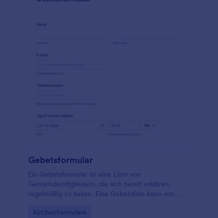
Sie Ihr benutzerdefiniertes Formular auf der Website
Ihrer Kirche veröffentlicht haben, können
Kirchenbesucher ganz einfach ihre speziellen
Gebetsanliegen senden, sei es für sich selbst oder
für andere.
Gebetsformular
Ein Gebetsformular ist eine Liste von
Gemeindemitgliedern, die sich bereit erklären,
regelmäßig zu beten. Eine Gebetsliste kann von
einer großen Gemeinde verwendet werden, um alle
Go to Category:
Kirchenformulare
Mitglieder aufzulisten, die bereit sind, für eine