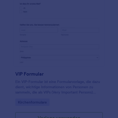
VIP Formular
Ein VIP-Formular ist eine Formularvorlage, die dazu
dient, wichtige Informationen von Personen zu
sammeln, die als VIPs (Very Important Persons)
eingestuft sind, um einen reibungslosen und
Go to Category:
Kirchenformulare
sicheren Einreiseprozess zu gewährleisten.
Vorlage verwenden