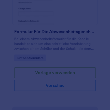
Formular Für Die Abwesenheitsgenehmigung In Der Kapelle
Bei einem Abwesenheitsformular für die Kapelle
handelt es sich um eine schriftliche Vereinbarung
zwischen einem Schüler und der Schule, die dem
Schüler die Erlaubnis erteilt, Gottesdienste im
Go to Category:
Kirchenformulare
Zusammenhang mit dem Campus zu verpassen.
Vorlage verwenden
Vorschau