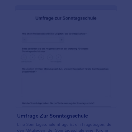
haben ein Formular für Besucherinformationen, um
Kontaktinformationen für neue Mitglieder zu
sammeln. Diese Formulare können auch von
anderen Organisationen verwendet werden, z. B.
von einer Suppenküche. Wenn Sie sehen möchten,
wie das Formular auf jedem Gerät aussieht, klicken
Sie einfach auf Vorschau - passen Sie es dann an die
Bedürfnisse Ihrer Kirche an und betten Sie es auf
Ihrer Website ein! Wenn Sie die Antworten lieber
persönlich erfassen möchten, verwenden Sie unsere
kostenlose Mobile App, um sie auf Ihrem Laptop
oder Tablet zu erfassen.
Umfrage Zur Sonntagsschule
Eine Sonntagsschulumfrage ist ein Fragebogen, der
den Mitgliedern der Sonntagsschule einer Kirche