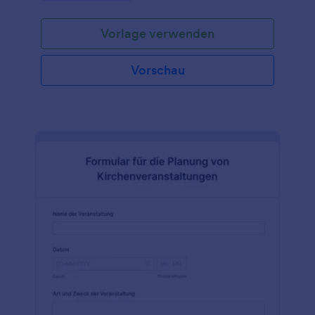
bestimmte Person zu beten. Das hilft den
Gemeindemitgliedern zu wissen, ob sie für diese
Vorlage verwenden
Person beten sollten, und ermöglicht ihnen, für
andere zu beten, die nicht auf ihrer eigenen
Gebetsliste stehen. Es hilft der Gemeinde auch zu
Vorschau
wissen, wer die besten Ansprechpartner in der
Gemeinde sind, wenn für eine Person gebetet
werden muss. Wenn eine Person Gebet braucht,
kann sie auf eine Gebetsliste gesetzt werden und
jemand wird beauftragt, für sie zu beten. Die
Gebetsliste kann auch eine Aufzeichnung sein, die
den Gemeinden hilft zu wissen, wo sie zum Beten
gebraucht werden. Wenn Sie eine Gemeinde leiten
und nach einer Möglichkeit suchen, alle
Gemeindemitglieder in das Gebet einzubeziehen,
kann ein Gebetsformular ein großartiges Hilfsmittel
sein. Mit einem Gebetsformular können sich die
Gemeindemitglieder ganz einfach für das Gebet
anmelden, und Sie können ihre Daten auf sichere
Weise erfassen. Wenn Sie kein Gemeindeleiter sind,
aber ein Gebetsformular verwenden möchten,
können Sie im Internet vorgefertigte Formulare