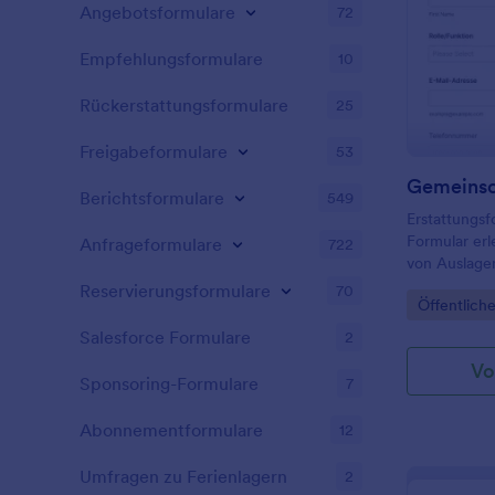
Angebotsformulare
72
Empfehlungsformulare
10
Rückerstattungsformulare
25
Freigabeformulare
53
Berichtsformulare
549
Erstattungs
Formular erl
Anfrageformulare
722
von Auslage
Projektgrupp
Reservierungsformulare
70
Go to Cate
Öffentlich
schneller ge
bearbeitet 
Salesforce Formulare
2
Vo
Sponsoring-Formulare
7
Abonnementformulare
12
Umfragen zu Ferienlagern
2