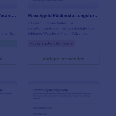
Erstattungsformular Für Verantwortungsvolle Ausgaben
Waschgeld Rückerstattungsformular
Erfassen und bearbeiten Sie
e
Erstattungsanfragen für beschädigte oder
ular für
fehlende Wäsche mit dem Wäsche-
rm von
Erstattungsformular von Jotform, ideal für
Go to Category:
Rückerstattungsformulare
nd
Wäschereien, Reinigungen, Hotels und
g und
Hausverwaltungen.
n
Vorlage verwenden