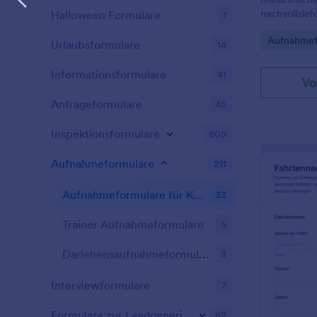
nachvollzieh
Halloween Formulare
1
medizinische
Go to Cate
Aufnahmef
Versicherun
Urlaubsformulare
14
Kostenerst
medizinische
datenaufnah
Informationsformulare
41
Vo
vereinheitli
Anfrageformulare
45
Inspektionsformulare
605
Aufnahmeformulare
211
Aufnahmeformulare für Kostenerstattungen
33
Trainer Aufnahmeformulare
5
Darlehensaufnahmeformulare
3
Interviewformulare
7
Formulare zur Leadgenerierung
82