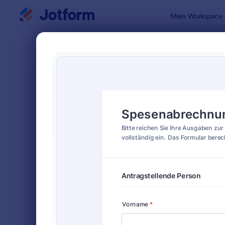
Dialog Start
Mein Workspace
Formularvo
Aufn
SORTIEREN NACH
Beliebt
33 Vorlage
FORMULARLAYOUT
Klassisch
KATEGORIEN
Bestellformulare
719
Anmeldeformulare
676