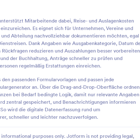
: Antrag Auf Spesenrückerstattung
: E
Vorschau
Vorschau
terstützt Mitarbeitende dabei, Reise- und Auslagenkosten
g einzureichen. Es eignet sich für Unternehmen, Vereine und
e und Abteilung nachvollziehbar dokumentieren möchten, egal
Dienstreisen. Dank Angaben wie Ausgabenkategorie, Datum d
 Rückfragen reduzieren und Auszahlungen besser vorbereiten
Antrag Auf Spesenrückerstattung
n und der Buchhaltung, Anträge schneller zu prüfen und
Erstattungsanträge für
Sammeln und verwalten Sie Ersta
Personen regelmäßig Erstattungen einreichen.
sgaben digital mit dem
und Anspruchsanträge für
 Erstattung von
Gesundheitsausgaben mit dem
us den passenden Formularvorlagen und passen jede
sgaben und Jotform, damit
Erstattungsantragsformular und
ulargenerator an. Über die Drag-and-Drop-Oberfläche ordnen
gory:
Go to Category:
ormulare für
Aufnahmeformulare für
e einreichen, Prüfungen
vereinfachen Sie die Datenerfas
änzen bei Bedarf bedingte Logik, damit nur relevante Angaben
attungen
Kostenerstattungen
n und Datenerfassung sowie
die Bearbeitung für Verwaltung,
rd zentral gespeichert, und Benachrichtigungen informieren
worten zentral verwalten
Personalabteilung und Finanztea
rlage verwenden
Vorlage verwende
 So wird die digitale Datenerfassung rund um
rer, schneller und leichter nachzuverfolgen.
informational purposes only. Jotform is not providing legal,