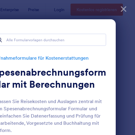
Enterprise
Preise
Login
Kostenlos registrieren
erstattungen
attungen
nahmeformulare für Kostenerstattungen
pesenabrechnungsform
lar mit Berechnungen
assen Sie Reisekosten und Auslagen zentral mit
m Spesenabrechnungsformular Formular und
en
eisevorschussantrag Formular ✈️
: Kilometerkostenerst
Vorschau
einfachen Sie Datenerfassung und Prüfung für
arbeitende, Vorgesetzte und Buchhaltung mit
form.