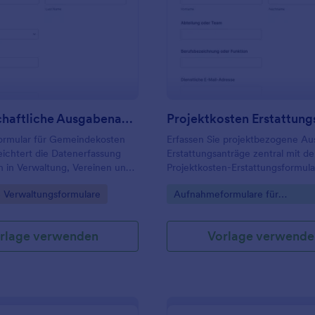
: Gemeinschaftliche Ausgabenabrechnungsform
: Pr
Vorschau
Vorschau
Gemeinschaftliche Ausgabenabrechnungsformular
formular für Gemeindekosten
Erfassen Sie projektbezogene Au
eichtert die Datenerfassung
Erstattungsanträge zentral mit d
n in Verwaltung, Vereinen und
Projektkosten-Erstattungsformular
en, damit Erstattungen
Teams, die Datenerfassung,
gory:
Go to Category:
e Verwaltungsformulare
Aufnahmeformulare für
prüft und nachvollziehbar
Belegverwaltung und jede Formu
Kostenerstattungen
werden können.
in Jotform gebündelt organisiere
möchten.
rlage verwenden
Vorlage verwende