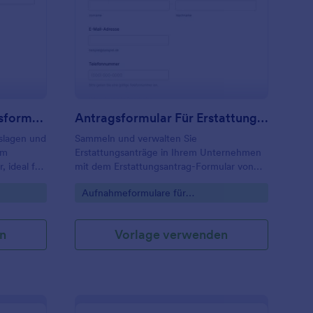
ular
ojektkosten Erstattungsformular
: Antragsformular Für
Vorschau
Projektkosten Erstattungsformular
Antragsformular Für Erstattungen
slagen und
Sammeln und verwalten Sie
em
Erstattungsanträge in Ihrem Unternehmen
, ideal für
mit dem Erstattungsantrag-Formular von
Jotform, inklusive Belegupload,
Go to Category:
Aufnahmeformulare für
larantwort
Weiterleitung zur Genehmigung und
Kostenerstattungen
n
zentraler Datenaufnahme für eine zügige
Bearbeitung.
n
Vorlage verwenden