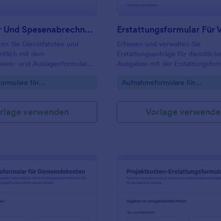
Kilometer Und Spesenabrechnungsformular
en Sie Dienstfahrten und
Erfassen und verwalten Sie
itlich mit dem
Erstattungsanträge für dienstlich
weis- und Auslagenformular
Ausgaben mit der Erstattungsform
 ideal für Teams im
abrechnungsfähige Ausgaben Fo
gory:
Go to Category:
ormulare für
Aufnahmeformulare für
, Verwaltung und kleine
Jotform, ideal für Buchhaltung u
attungen
Kostenerstattungen
 zur digitalen Datenerfassung.
Verwaltung zur schnellen Prüfun
Datenaufnahme.
rlage verwenden
Vorlage verwende