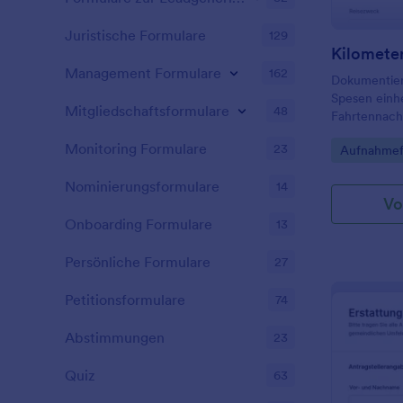
Juristische Formulare
129
Management Formulare
162
Dokumentier
Spesen einhe
Mitgliedschaftsformulare
48
Fahrtennach
von Jotform,
Monitoring Formulare
23
Go to Cate
Aufnahmef
Außendienst
Kostenerst
Unternehmen
Nominierungsformulare
14
Vo
Onboarding Formulare
13
Persönliche Formulare
27
Petitionsformulare
74
Abstimmungen
23
Quiz
63