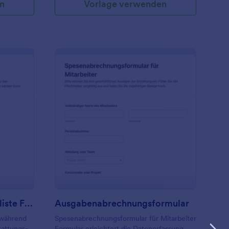
n
Vorlage verwenden
ostenerstattungs Checkliste Für Urlaubszeiten Formular
: Ausgabenabrechnun
Vorschau
Kostenerstattungs Checkliste Für Urlaubszeiten Formular
Ausgabenabrechnungsformular
 während
Spesenabrechnungsformular für Mitarbeiter
tattungs-
Formular erleichtert die Datenerfassung