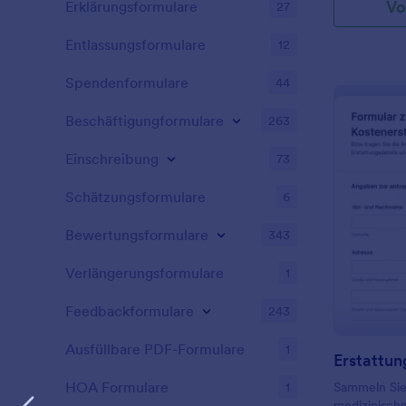
Vo
Erklärungsformulare
27
Entlassungsformulare
12
Spendenformulare
44
Beschäftigungformulare
263
Einschreibung
73
Schätzungsformulare
6
Bewertungsformulare
343
Verlängerungsformulare
1
Feedbackformulare
243
Ausfüllbare PDF-Formulare
1
HOA Formulare
1
Sammeln Sie 
medizinische