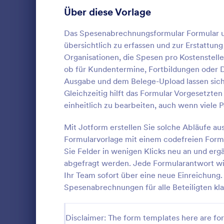
Anmeldeformulare
Über diese Vorlage
85
Abstimmung
35
Das Spesenabrechnungsformular Formular un
übersichtlich zu erfassen und zur Erstattun
Abstract-Formulare
11
Organisationen, die Spesen pro Kostenstell
ob für Kundentermine, Fortbildungen oder 
Genehmigungsformulare
91
Ausgabe und dem Belege-Upload lassen sich
Gleichzeitig hilft das Formular Vorgesetzte
Bewertungsformulare
74
Sammeln Sie 
einheitlich zu bearbeiten, auch wenn viele 
Geschäftsau
Anwesenheitsformulare
11
Formular zur
Mit Jotform erstellen Sie solche Abläufe a
Geschäftsau
Audit Formulare
63
Formularvorlage mit einem codefreien Form
Go to Cate
Aufnahmef
Teams Beleg
Sie Felder in wenigen Klicks neu an und erg
Kostenerst
koordiniere
Autorisierungsformulare
79
abgefragt werden. Jede Formularantwort wi
Formularant
Vo
können.
Ihr Team sofort über eine neue Einreichung.
Award-Formulare
16
Spesenabrechnungen für alle Beteiligten kla
Black Friday Formulare
32
Disclaimer: The form templates here are for 
Formulare für Berechnungen
17