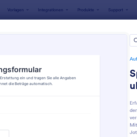
Vorlagen
Integrationen
Produkte
Support
rlagen
Aufnahmeformulare
Aufnahmeformulare für Kosten
ahmeformulare für Kostenerst
n
Auf
S
u
Erf
de
: Spesenabrechnungsformular Mit Berechnung
: R
Vorschau
Vorschau
ver
Mit
Jot