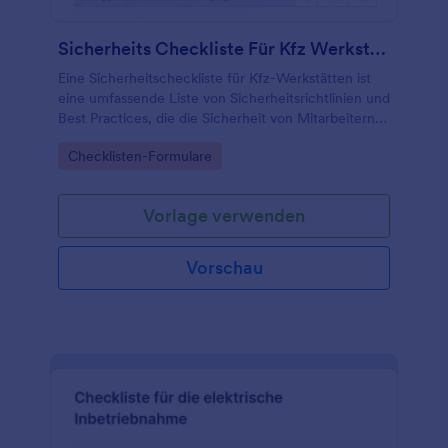
Formular macht es Ihnen leicht, für Ordnung zu
sorgen und Gäste, Kunden und Mitarbeiter
Sicherheits Checkliste Für Kfz Werkstätten
zufrieden zu stellen.
Eine Sicherheitscheckliste für Kfz-Werkstätten ist
eine umfassende Liste von Sicherheitsrichtlinien und
Best Practices, die die Sicherheit von Mitarbeitern,
Kunden und der Umwelt in einer Kfz-Werkstatt
Go to Category:
Checklisten-Formulare
gewährleisten.
Vorlage verwenden
Vorschau