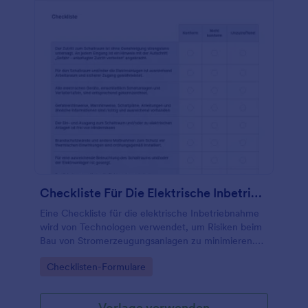
Checkliste Für Die Elektrische Inbetriebnahme
Eine Checkliste für die elektrische Inbetriebnahme
wird von Technologen verwendet, um Risiken beim
Bau von Stromerzeugungsanlagen zu minimieren.
Egal, ob Sie Konstrukteur oder Leiter eines
Go to Category:
Checklisten-Formulare
Serviceteams sind, verwenden Sie diese kostenlose
Checkliste für die elektrische Inbetriebnahme, um
den Inbetriebnahmeprozess elektrischer Geräte zu
Vorlage verwenden