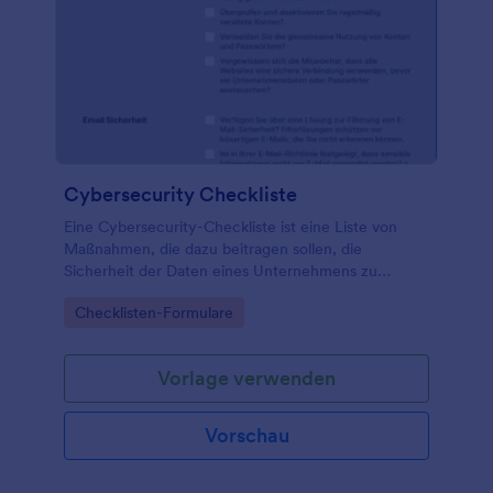
Cybersecurity Checkliste
Eine Cybersecurity-Checkliste ist eine Liste von
Maßnahmen, die dazu beitragen sollen, die
Sicherheit der Daten eines Unternehmens zu
gewährleisten. Wenn ein Unternehmen von einem
Go to Category:
Checklisten-Formulare
Cyberangriff bedroht wird, ist eines der ersten
Instrumente zur Ermittlung der Schwachstelle eine
Cybersecurity-Checkliste. Eine Cybersecurity-
Vorlage verwenden
Checkliste ist ein Dokument, das Best-Practice-
Schritte oder eine Liste von Punkten enthält, die ein
Unternehmen erfüllen muss, um seine
Vorschau
Informationen und Vermögenswerte vor
Sicherheitsbedrohungen zu schützen.
Organisationen, die eine Cybersecurity-Checkliste