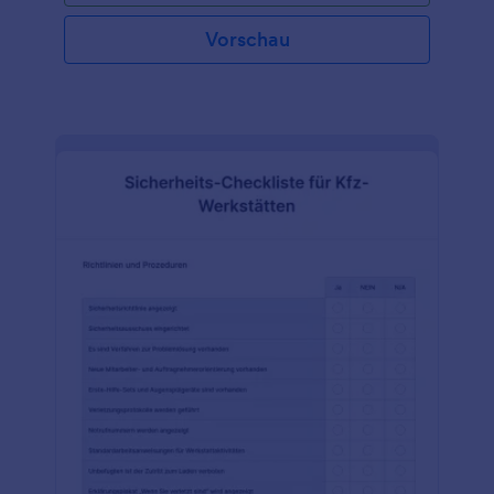
Arbeitsplatz besteht in der Regel aus mehreren
Abschnitten, die den gesamten Reinigungsprozess
Vorschau
abbilden. In der Kopfzeile stehen der Name des
Unternehmens und das Datum, an dem die
Checkliste erstellt wurde. In der Kopfzeile ist auch
Platz für die Unterschrift des Geschäftsführers oder
Eigentümers auf der Checkliste. Die Checkliste
enthält auch Abschnitte für den zu reinigenden Ort,
das Verfahren für die Reinigung und die Checkliste
für die Reinigung, einschließlich eines Abschnitts für
das Datum, an dem die Reinigung durchgeführt
wurde, und ein Datum für die nächste Reinigung,
falls zutreffend. Verwenden Sie diese kostenlose
Vorlage für eine Checkliste für die Reinigung von
Arbeitsplätzen auf Ihrer Website, um Ihr Personal
besser zu organisieren und Ihren Arbeitsplatz zu
ordnen. Passen Sie die Vorlage mit dem Logo Ihres
Unternehmens an und fügen Sie die Aufgaben
hinzu, die regelmäßig erledigt werden müssen.
Erstellen Sie dann einen Zeitplan, um Ihre
Mitarbeiter daran zu erinnern, was zu tun ist. Ganz
gleich, ob es sich bei Ihrem Unternehmen um ein
Hotel, ein Restaurant oder ein Büro handelt, dieses