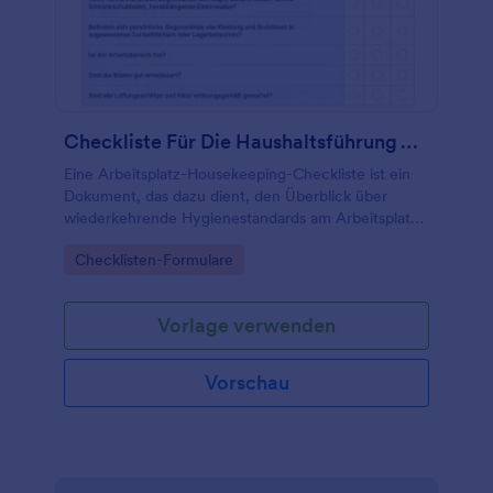
Checkliste Für Die Haushaltsführung Am Arbeitsplatz
Eine Arbeitsplatz-Housekeeping-Checkliste ist ein
Dokument, das dazu dient, den Überblick über
wiederkehrende Hygienestandards am Arbeitsplatz
zu behalten.
Go to Category:
Checklisten-Formulare
Vorlage verwenden
Vorschau