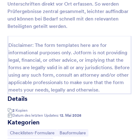
Unterschriften direkt vor Ort erfassen. So werden
Checkliste Urlaub
Prüfergebnisse zentral gesammelt, leichter auffindbar
und können bei Bedarf schnell mit den relevanten
Eine Vorlage für eine Urlaubscheckliste wird von
Einzelpersonen verwendet, um den Überblick über
Beteiligten geteilt werden.
die mit in den Urlaub zu bringenden Gegenstände
zu behalten.
Go to Category:
Checklisten-Formulare
Disclaimer: The form templates here are for
informational purposes only. Jotform is not providing
legal, financial, or other advice, or implying that the
Vorlage verwenden
forms are legally valid in all or any jurisdictions. Before
using any such form, consult an attorney and/or other
Vorschau
applicable professionals to make sure that the form
meets your needs, legally and otherwise.
Details
2
Kopien
Datum des letzten Updates:
12. Mai 2026
Kategorien
Zur Kategorie:
Zur Kategorie:
Checklisten-Formulare
Bauformulare