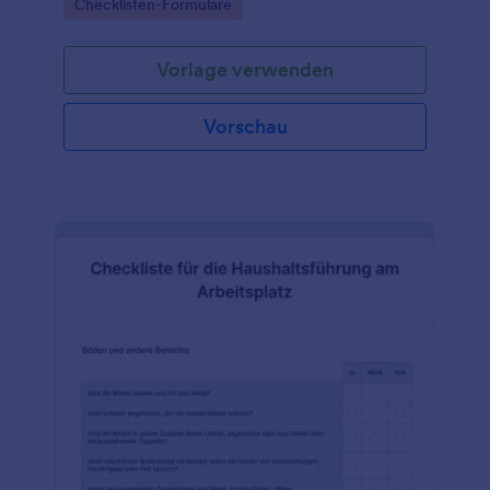
Go to Category:
Checklisten-Formulare
Vorlage verwenden
Vorschau