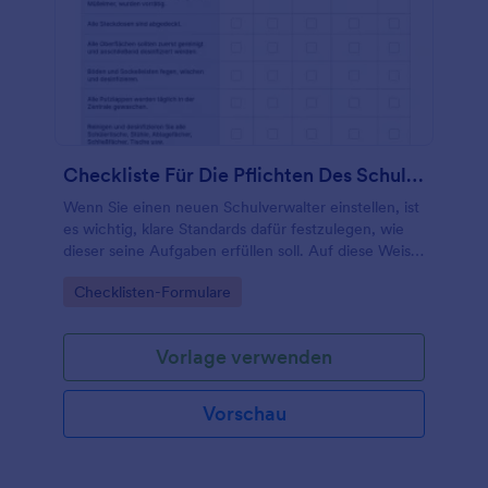
Checkliste Für Die Pflichten Des Schulhausmeisters
Wenn Sie einen neuen Schulverwalter einstellen, ist
es wichtig, klare Standards dafür festzulegen, wie
dieser seine Aufgaben erfüllen soll. Auf diese Weise
können Sie sicherstellen, dass alles getan wird,
Go to Category:
Checklisten-Formulare
damit Ihre Schule sauber, sicher und reibungslos
läuft.
Vorlage verwenden
Vorschau