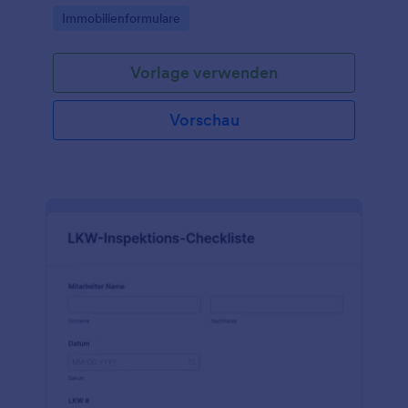
auszieht.
Go to Category:
Immobilienformulare
Vorlage verwenden
Vorschau