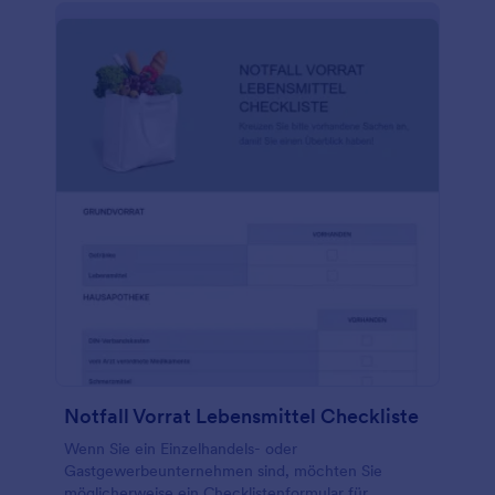
kostenloses Jotform-Konto, und fügen Sie Ihre
eigenen Spezifikationen für Lkw, Busse oder
Wohnmobile hinzu! Mit der Jotform-App können Sie
Fotos aufnehmen, Formularvorlagen in PDFs
umwandeln und sogar Ihr eigenes Logo in die
Vorlage hochladen. Diese Vorlage für die Lkw-
Inspektions-Checkliste lässt sich sogar mit über 100
Partner-Apps integrieren, so dass Sie die Antworten
in Ihren bevorzugten Diensten speichern können,
darunter Google Drive, Dropbox, Box, Google
Sheets und viele mehr! Sie können die
eingereichten Formulare sogar mit einem Klick
ausdrucken oder im PDF-Format herunterladen,
wenn Sie fertig sind.
Notfall Vorrat Lebensmittel Checkliste
Wenn Sie ein Einzelhandels- oder
Gastgewerbeunternehmen sind, möchten Sie
möglicherweise ein Checklistenformular für