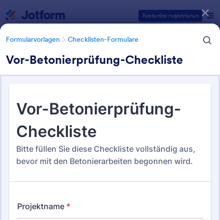
Dialog Start
Kostenlos registrieren
Formularvorlagen
Checklisten-Formulare
Vor-Betonierprüfung-Checkliste
Formularvorlagen Kategorien
Formularvorlagen
Checklisten-Formulare
Checklisten-Formulare
367 Vorlagen