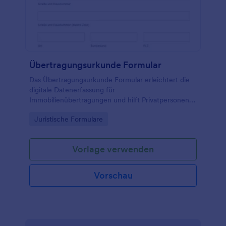
Übertragungsurkunde Formular
Das Übertragungsurkunde Formular erleichtert die
digitale Datenerfassung für
Immobilienübertragungen und hilft Privatpersonen,
Maklern und Hausverwaltungen, Angaben und
Go to Category:
Juristische Formulare
Unterschriften beider Parteien zentral zu sammeln.
Vorlage verwenden
Vorschau