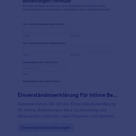
Einverständniserklärung Für Intime Beziehungen Formular
Dokumentieren Sie mit der Einverständniserklärung
für intime Beziehungen klare Zustimmung und
Absprachen zwischen zwei Personen und sammeln
Sie Formular-Antworten sicher an einem Ort mit
Go to Category:
Einverständniserklärungen
Jotform.