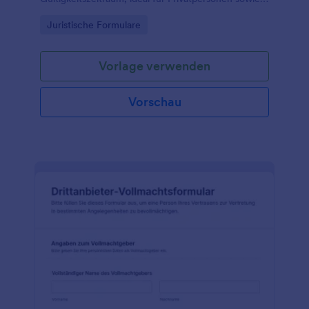
Beratungsstellen, Pflege- und Betreuungsdienste
Go to Category:
Juristische Formulare
oder Kanzleien, die Angaben sauber erfassen
möchten.
Vorlage verwenden
Vorschau