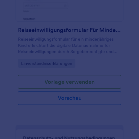
Reiseeinwilligungsformular Für Minderjährige Mit Einem Elternteil
Reiseeinwilligungsformular für ein minderjähriges
Kind erleichtert die digitale Datenaufnahme für
Reiseeinwilligungen durch Sorgeberechtigte und
eignet sich für Familien, Schulen, Vereine und
Go to Category:
Einverständniserklärungen
Reisebüros.
Vorlage verwenden
Vorschau