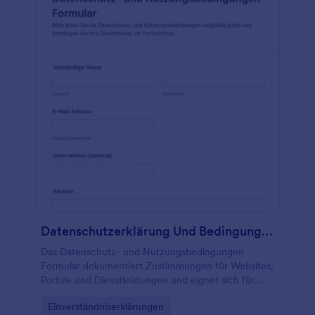
Datenschutzerklärung Und Bedingungen Zustimmung Formular 📄🤝
Das Datenschutz- und Nutzungsbedingungen
Formular dokumentiert Zustimmungen für Websites,
Portale und Dienstleistungen und eignet sich für
Unternehmen und Organisationen, die
Go to Category:
Einverständniserklärungen
Einwilligungen digital erfassen und nachvollziehbar