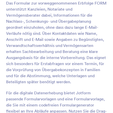
Sie erhalten Ihr Online-Polizeiliches
Das Formular zur vorweggenommenen Erbfolge FORM
Vorschau
Führungszeugnis in wenigen Minuten.Mit einem
unterstützt Kanzleien, Notariate und
kostenlosen Online-Formular für ein polizeiliches
Vermögensberater dabei, Informationen für die
Führungszeugnis können Sie die Angaben von
Nachlass-, Schenkungs- und Übergabeplanung
Personen einholen, die sich um einen Job oder eine
geordnet einzuholen, ohne dass dazu lange E-Mail-
Reise bewerben, eine Referenz für eine Schule oder
einen Verein benötigen oder einfach nur ihren
Verläufe nötig sind. Über Kontaktdaten wie Name,
eigenen Seelenfrieden sichern wollen. Wir bieten
Anschrift und E-Mail sowie Angaben zu Begünstigten,
eine große Auswahl an Formularvorlagen, so dass
Verwandtschaftsverhältnis und Vermögensarten
Sie das Formular an Ihre Bedürfnisse anpassen
erhalten Sachbearbeitung und Beratung eine klare
können. Sie können auch alle Dokumente und Fotos
Ausgangsbasis für die interne Vorbereitung. Das eignet
zusammenstellen, die Sie dem Antrag beifügen
möchten, wie z.B. einen Reisepass oder
sich besonders für Erstabfragen vor einem Termin, für
Personalausweis - oder sogar einen Scan eines
die Vorprüfung von Übergabekonzepten in Familien
unterzeichneten Briefes beifügen, wenn Ihr Job-
und für die Abstimmung, welche Unterlagen und
oder Reiseantrag dies erfordert. Egal, wofür Sie es
Beteiligten später benötigt werden.
verwenden, ein Online-Formular für ein polizeiliches
Führungszeugnis kann es problemlos erledigen! Sie
Für die digitale Datenerhebung bietet Jotform
können sogar die Mobile Formulare App von
Jotform verwenden, um den Prozess direkt von
passende Formularvorlagen und eine Formularvorlage,
Ihrem Smartphone aus zu starten - mit unseren
die Sie mit einem codefreien Formulargenerator
kostenlosen mobilen Apps können Sie unterwegs
flexibel an Ihre Abläufe anpassen. Nutzen Sie die Drag-