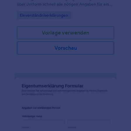
über Jotform schnell alle nötigen Angaben für eine
zeitlich begrenzte Betreuung und halten Sie
Go to Category:
Einverständniserklärungen
Zuständigkeiten für Familie, Schule oder
Betreuungspersonen klar fest.
Vorlage verwenden
Vorschau