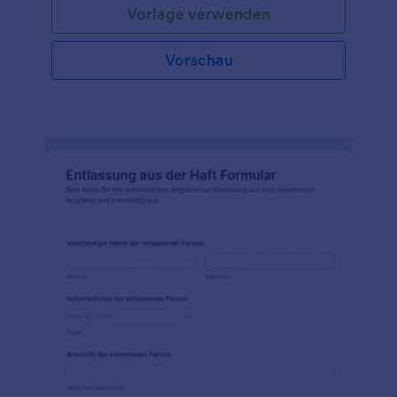
Vorlage verwenden
Scene Investigation) ist für alle verfügbar!Passen Sie
das Formular einfach mit Ihrem Logo an, fügen Sie
den Namen Ihrer Polizeibehörde hinzu und schon
Vorschau
können Sie Informationen über den Tatort erfassen.
Betten Sie das Formular in Ihre Website ein, teilen
Sie es mit einem Link, erstellen Sie eine App oder
verteilen Sie es auf Papier, um die benötigten
Informationen zu erfassen. Dieses Tatort-
Ermittlungsformular ist sicher. Außerdem können Sie
die erfassten Informationen mit unseren über 100
Integrationen vertraulich behandeln und sogar den
Verlauf Ihrer erfassten Antworten verfolgen.
Erfassen Sie die Informationen, die Sie benötigen,
mit einer kostenlosen Vorlage für ein Tatort-
Ermittlungsformular.