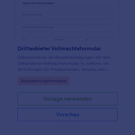
Drittanbieter Vollmachtsformular
Dokumentieren Sie Bevollmächtigungen mit dem
Drittanbieter-Vollmachtsformular in Jotform, um
Vertretungen für Privatpersonen, Vereine oder
Unternehmen digital zu erfassen, zu verwalten und
Go to Category:
Autorisierungsformulare
als Formulareinsendung zentral verfügbar zu
machen.
Vorlage verwenden
Vorschau