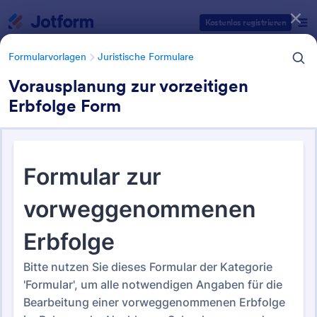
Dialog Start
Kostenlos registrieren
Formularvorlagen
Juristische Formulare
Vorausplanung zur vorzeitigen
Erbfolge Form
Formularvorlagen Kategorien
Formularvorlagen
Juristische Formulare
Juristische Formularvorlagen
129 Vorlagen