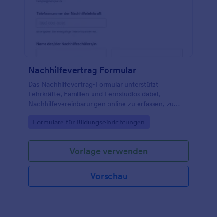
Nachhilfevertrag Formular
Das Nachhilfevertrag-Formular unterstützt
Lehrkräfte, Familien und Lernstudios dabei,
Nachhilfevereinbarungen online zu erfassen, zu
unterschreiben und Formulareinsendungen für die
Go to Category:
Formulare für Bildungseinrichtungen
Datenaufnahme in Jotform zentral zu verwalten.
Vorlage verwenden
Vorschau