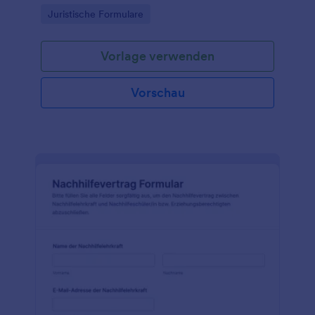
Kontaktaufnahme in einer zentralen Lösung für
Go to Category:
Juristische Formulare
Kanzleien und juristische Beratungsstellen.
Vorlage verwenden
Vorschau