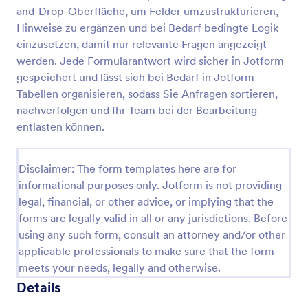
Antworten erfassen, sogar E-Mail-
and-Drop-Oberfläche, um Felder umzustrukturieren,
Benachrichtigungen planen und Bilder zu einer
Formular Zur Erklärung Eines Interessenkonflikts
Hinweise zu ergänzen und bei Bedarf bedingte Logik
Antwort des Formulars hochladen. Ein Online-
Formular für die polizeiliche
Ein Formular zur Erklärung eines Interessenkonflikts
einzusetzen, damit nur relevante Fragen angezeigt
Unbedenklichkeitsbescheinigung kann Ihre Lösung
ist eine dokumentarische Offenlegungserklärung,
werden. Jede Formularantwort wird sicher in Jotform
für das Ausfüllen von Papier sein - jederzeit und
die von einer Einzelperson, einem Unternehmen
gespeichert und lässt sich bei Bedarf in Jotform
überall!
oder einer Organisation in Bezug auf eine
Tabellen organisieren, sodass Sie Anfragen sortieren,
Go to Category:
Juristische Formulare
Beziehung zu einer anderen Person abgegeben
nachverfolgen und Ihr Team bei der Bearbeitung
wird, die finanzielle oder persönliche Interessen
beinhaltet. Ein Interessenkonflikt bedeutet, dass
entlasten können.
Vorlage verwenden
eine Person aufgrund ihrer Verbindung mit der
anderen Partei einen möglichen Einfluss ausüben
kann oder dass ihre Pflichten ihr Urteilsvermögen
Disclaimer: The form templates here are for
Vorschau
beeinträchtigen können. Die Person muss eine
informational purposes only. Jotform is not providing
Erklärung über ihren Status und ihre Position in
legal, financial, or other advice, or implying that the
Bezug auf die Personen abgeben, die
forms are legally valid in all or any jurisdictions. Before
möglicherweise betroffen sind.Diese Vorlage für ein
using any such form, consult an attorney and/or other
Formular zur Erklärung von Interessenkonflikten ist
ein einfaches Formular, mit dem Sie erklären
applicable professionals to make sure that the form
können, dass bis auf bestimmte Ausnahmen kein
meets your needs, legally and otherwise.
Konflikt besteht. Es handelt sich um ein schnell und
Details
einfach auszufüllendes Formular, das von
Organisationen, Firmen oder Institutionen