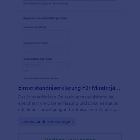
integrieren Sie Ihr Formular mit einem
vertrauenswürdigen Zahlungsanbieter wie Stripe
oder PayPal.
Einverständniserklärung Für Minderjährige Reisen Formular
Das Minderjährigen-Reiseeinverständnisformular
erleichtert die Datenerfassung und Dokumentation
elterlicher Einwilligungen für Reisen von Kindern,
ideal für Familien, Schulen, Vereine und
Go to Category:
Einverständniserklärungen
Reiseveranstalter über Jotform.
Vorlage verwenden