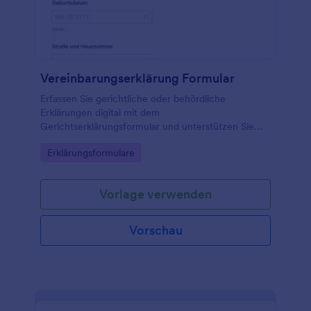
Vereinbarungserklärung Formular
Erfassen Sie gerichtliche oder behördliche
Erklärungen digital mit dem
Gerichtserklärungsformular und unterstützen Sie
Kanzleien, Privatpersonen und Organisationen bei
Go to Category:
Erklärungsformulare
der schnellen Datenerfassung und der geordneten
Verarbeitung jeder Formularantwort.
Vorlage verwenden
Vorschau