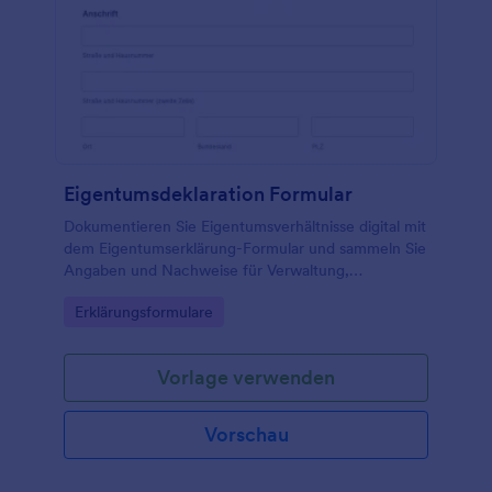
Eigentumsdeklaration Formular
Dokumentieren Sie Eigentumsverhältnisse digital mit
dem Eigentumserklärung-Formular und sammeln Sie
Angaben und Nachweise für Verwaltung,
Vermietung, Schule oder interne
Go to Category:
Erklärungsformulare
Unternehmensabläufe als Online-Formular in
Jotform.
Vorlage verwenden
Vorschau