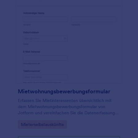
Mietwohnungsbewerbungsformular
Erfassen Sie Mietinteressenten übersichtlich mit
dem Mietwohnungsbewerbungsformular von
Jotform und vereinfachen Sie die Datenerfassung
für Vermieter, Hausverwaltungen und Makler von
Go to Category:
Mieterselbstauskünfte
der Anfrage bis zur Auswahl geeigneter Bewerber.