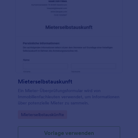
Mietformulare ganz einfach mit Ihrem Konto
synchronisieren, um sie nach Belieben zu
organisieren! Und das alles ohne
Programmierkenntnisse!
Mieterselbstauskunft
Ein Mieter-Überprüfungsformular wird von
Immobilienfachleuten verwendet, um Informationen
über potenzielle Mieter zu sammeln.
Go to Category:
Mieterselbstauskünfte
Vorlage verwenden