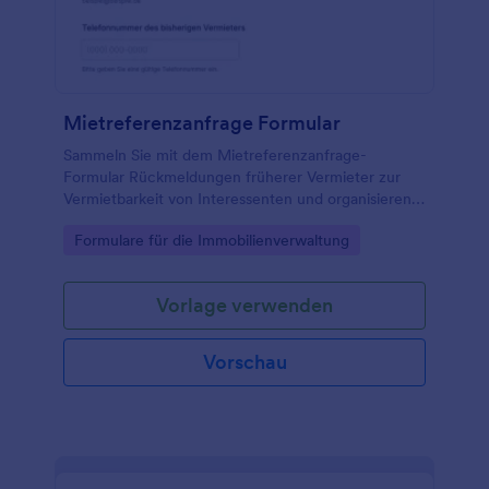
Mietreferenzanfrage Formular
Sammeln Sie mit dem Mietreferenzanfrage-
Formular Rückmeldungen früherer Vermieter zur
Vermietbarkeit von Interessenten und organisieren
Sie die Datenerfassung und jede Formular-Antwort
Go to Category:
Formulare für die Immobilienverwaltung
zentral mit Jotform.
Vorlage verwenden
Vorschau