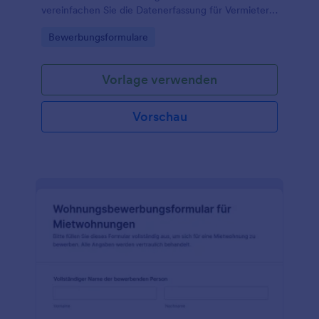
vereinfachen Sie die Datenerfassung für Vermieter,
Hausverwaltungen und Makler, von der Anfrage bis
Go to Category:
Bewerbungsformulare
zur Auswahl geeigneter Interessenten.
Vorlage verwenden
Vorschau