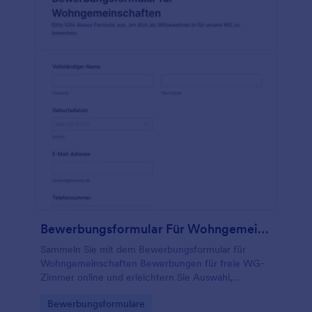
Bewerbungsformular Für Wohngemeinschaften
Sammeln Sie mit dem Bewerbungsformular für
Wohngemeinschaften Bewerbungen für freie WG-
Zimmer online und erleichtern Sie Auswahl,
Kommunikation und Datenerfassung für WGs,
Go to Category:
Bewerbungsformulare
Vermieter und Hausverwaltungen mit Jotform.