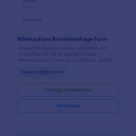
Mietkautions Bonitätsanfrage Form
Erfassen Sie Mietinteressenten einheitlich und
unterstützen Sie die Vorauswahl mit dem
Mietkreditprüfung Formular von Jotform, ideal für
Vermieter, Makler und Hausverwaltungen zur
Go to Category:
Bewerbungsformulare
schnellen Datenerfassung und Auswertung der
Formularantworten.
Vorlage verwenden
Vorschau