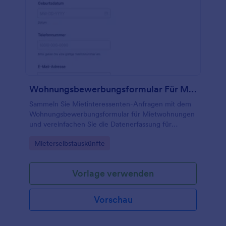
Wohnungsbewerbungsformular Für Mietwohnungen
Sammeln Sie Mietinteressenten-Anfragen mit dem
Wohnungsbewerbungsformular für Mietwohnungen
und vereinfachen Sie die Datenerfassung für
Vermieter, Hausverwaltungen und Makler mit
Go to Category:
Mieterselbstauskünfte
Jotform und seinen Formularvorlagen.
Vorlage verwenden
Vorschau