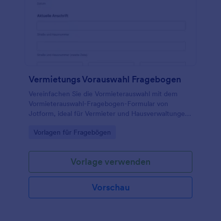
Vermietungs Vorauswahl Fragebogen
Vereinfachen Sie die Vormieterauswahl mit dem
Vormieterauswahl-Fragebogen-Formular von
Jotform, ideal für Vermieter und Hausverwaltungen,
um Mietinteressenten digital zu erfassen, zu
Go to Category:
Vorlagen für Fragebögen
vergleichen und Formularantworten zentral für die
Datenerfassung zu sammeln.
Vorlage verwenden
Vorschau