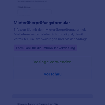
Mieterüberprüfungsformular
Erfassen Sie mit dem Mieterüberprüfungsformular
Mietinteressenten einheitlich und digital, damit
Vermieter, Hausverwaltungen und Makler Anfragen
schneller vergleichen und Entscheidungen auf Basis
Go to Category:
Formulare für die Immobilienverwaltung
sauberer Datenerfassung treffen können.
Vorlage verwenden
Vorschau