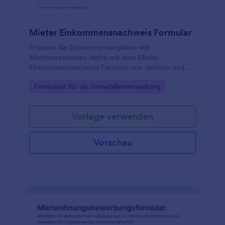
Mieter Einkommensnachweis Formular
Erfassen Sie Einkommensangaben von
Mietinteressenten digital mit dem Mieter-
Einkommensnachweis Formular von Jotform und
vereinfachen Sie die Datenerfassung für
Go to Category:
Formulare für die Immobilienverwaltung
Vermietung, Hausverwaltung und Maklerbüros.
Vorlage verwenden
Vorschau