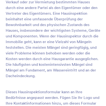
enthält Formularfelder, die nach der Prüfnummer,
Verkauf oder zur Vermietung bestimmten Hauses
dem Datum der Inspektion, dem Namen des
durch eine andere Partei als den Eigentümer oder den
Prüfers, dem Namen und den Kontaktdaten des
Vorschau
Vertreter des Eigentümers. Eine Hausinspektion
Kunden, dem Gebäudetyp und dem Dachtyp
beinhaltet eine umfassende Überprüfung der
fragen. Das Formular enthält außerdem eine Reihe
von Checklisten, die den Status und den Zustand
Bewohnbarkeit und des physischen Zustands des
des Daches, der Decke, der Außen- und
Hauses, insbesondere der wichtigsten Systeme, Geräte
Innenwandflächen ermitteln. Das Formular fragt
und Komponenten. Wenn der Hausinspektor durch die
nach Wasserlecks, Rissen, Flecken, Löchern und
Immobilie geht, kann er eine Vielzahl von Mängeln
Verformungen im Dach. Diese Formularvorlage
feststellen. Die meisten Mängel sind geringfügig, und
verwendet das Signatur-Tool, um die digitale
Unterschrift des Prüfers zu erfassen. Sie können
viele Probleme können behoben werden oder die
diese Formularvorlage weiter anpassen, indem Sie
Kosten werden durch eine Hausgarantie ausgeglichen.
das Farbthema, das Schriftformat und das Layout
Die häufigsten und kostenintensivsten Mängel sind
ändern und über den Formulargenerator weitere
Mängel am Fundament, am Wassereintritt und an der
Felder hinzufügen.
Dacheindeckung.
Dieses Hausinspektionsformular kann an Ihre
Bedürfnisse angepasst werden. Fügen Sie Ihr Logo und
Ihre Kontaktinformationen hinzu, um dieses Formular