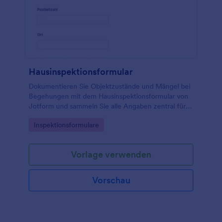
Hausinspektionsformular
Dokumentieren Sie Objektzustände und Mängel bei
Begehungen mit dem Hausinspektionsformular von
Jotform und sammeln Sie alle Angaben zentral für
Hausverwaltungen, Sachverständige und
Go to Category:
Inspektionsformulare
Eigentümervertretungen.
Vorlage verwenden
Vorschau