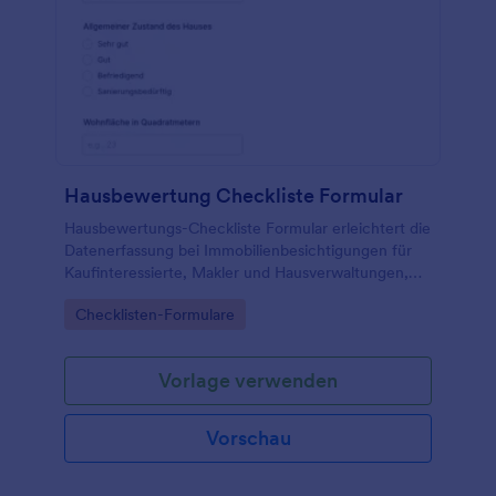
Hausbewertung Checkliste Formular
Hausbewertungs-Checkliste Formular erleichtert die
Datenerfassung bei Immobilienbesichtigungen für
Kaufinteressierte, Makler und Hausverwaltungen,
damit Bewertungen vergleichbar dokumentiert und
Go to Category:
Checklisten-Formulare
später sicher ausgewertet werden können.
Vorlage verwenden
Vorschau