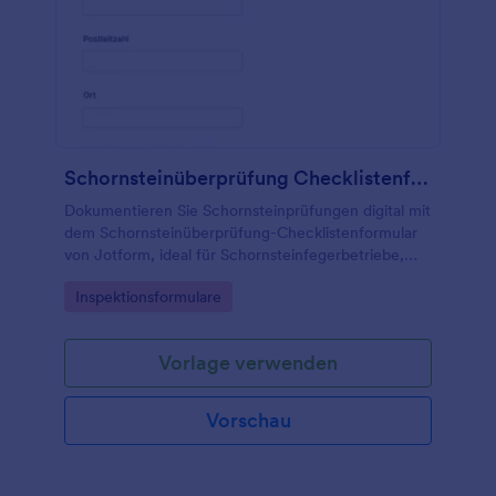
Schornsteinüberprüfung Checklistenformular
Dokumentieren Sie Schornsteinprüfungen digital mit
dem Schornsteinüberprüfung-Checklistenformular
von Jotform, ideal für Schornsteinfegerbetriebe,
Hausverwaltungen und Eigentümer zur schnellen
Go to Category:
Inspektionsformulare
daten erfassung und Nachverfolgung.
Vorlage verwenden
Vorschau