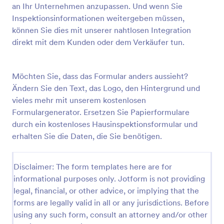
an Ihr Unternehmen anzupassen. Und wenn Sie
Inspektionsinformationen weitergeben müssen,
können Sie dies mit unserer nahtlosen Integration
Checkliste Für Hausrenovierungen
direkt mit dem Kunden oder dem Verkäufer tun.
Eine Checkliste für Hausrenovierungen ist ein
Dokument, das Bauunternehmern als Leitfaden für
ein komplettes Renovierungsprojekt dient. Mit einer
Möchten Sie, dass das Formular anders aussieht?
kostenlosen Vorlage für eine Renovierungs-
Go to Category:
Formulare für Hausinspektionen
Checkliste können Sie ganz einfach Checklisten für
Ändern Sie den Text, das Logo, den Hintergrund und
Heimwerkerprojekte erstellen - von großen
vieles mehr mit unserem kostenlosen
Projekten wie einem neuen Badezimmer bis hin zu
Formulargenerator. Ersetzen Sie Papierformulare
Vorlage verwenden
kleinen Arbeiten wie Malerarbeiten. Passen Sie die
durch ein kostenloses Hausinspektionsformular und
Vorlage einfach an Ihre Bedürfnisse an und geben
erhalten Sie die Daten, die Sie benötigen.
Sie sie dann an Ihre Kunden weiter, damit diese die
Vorschau
einzelnen Punkte abhaken können! Dies ist ideal für
Bauunternehmer und Hausbesitzer - Sie können die
Disclaimer: The form templates here are for
Checkliste nutzen, um Ihr Team zu verwalten und
effizient zu arbeiten. Möchten Sie die perfekte
informational purposes only. Jotform is not providing
Renovierungs-Checkliste für Ihr Haus erstellen?
legal, financial, or other advice, or implying that the
Nutzen Sie unseren kostenlosen Formulargenerator,
forms are legally valid in all or any jurisdictions. Before
um die Formularvorlage an Ihre Bedürfnisse
using any such form, consult an attorney and/or other
anzupassen. Fügen Sie Kontaktinformationen,