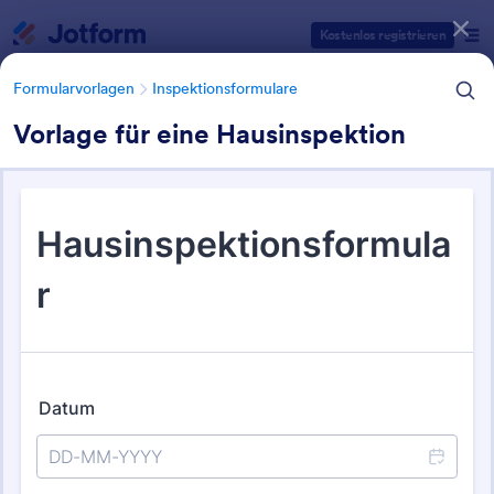
Dialog Start
Kostenlos registrieren
Formularvorlagen
Inspektionsformulare
Vorlage für eine Hausinspektion
Formularvorlagen Kategorien
Formularvorlagen
Inspektionsformulare
Formulare für
Hausinspektionen
16 Vorlagen