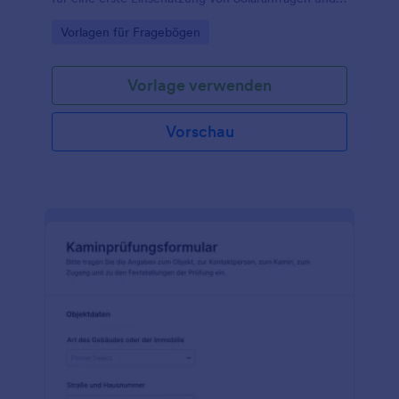
unterstützen Sie Beratung, Angebotserstellung und
Go to Category:
Vorlagen für Fragebögen
Datenerfassung für Privathaushalte und Betriebe mit
Jotform.
Vorlage verwenden
Vorschau