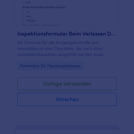
Lecks abzuschließen und Lecks für die nächsten
Male zu verhindern!
Inspektionsformular Beim Verlassen Der Immobilie
Ein Formular für die Ausgangskontrolle von
Immobilien ist eine Checkliste, die nach einer
Immobilieninspektion ausgefüllt werden muss.
Go to Category:
Formulare für Hausinspektionen
Vorlage verwenden
Vorschau