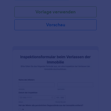
Unternehmen sind, das Inspektionsdienste für
Immobilien anbietet, verwenden Sie diese
Vorlage verwenden
kostenlose Vorlage für eine Checkliste für die
Inspektion von Wasserlecks, um Ihre Kunden und
Immobilienverwalter zufrieden zu stellen! Passen Sie
Vorschau
das Formular einfach an, betten Sie es auf Ihrer
Website ein oder teilen Sie es mit einem Link, und
behalten Sie den Überblick über den Status Ihrer
Immobilieninspektionen. Es ist ideal für die
Verwaltung eines großen Teams von Hausverwaltern
oder für ein wachsendes
Immobilieninspektionsunternehmen.Fügen Sie Ihr
Firmenlogo hinzu, ändern Sie das Hintergrundbild
oder fügen Sie ein neues Kopfzeilenbild hinzu, um
dieses Formular an Ihren Service anzupassen.
Integrieren Sie das Formular mit Ihren bevorzugten
Apps, um mehr Informationen zu erfassen und die
Kommunikation mit Ihren Kunden zu verbessern -
synchronisieren Sie Informationen mit Google Drive
und Dropbox oder fügen Sie einfach weitere Details
zu einem Auftrag über Ihr Stripe-Konto hinzu. Mit
Jotform sind Sie in der Lage, die Inspektion von