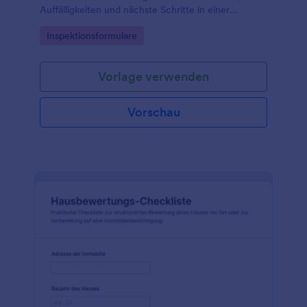
Auffälligkeiten und nächste Schritte in einer
einheitlichen Formularvorlage für Verwaltung,
Go to Category:
Inspektionsformulare
Vermietung oder Instandhaltung.
Vorlage verwenden
Vorschau