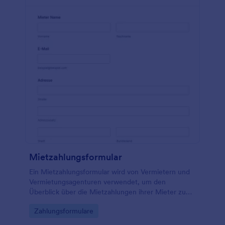
Mietzahlungsformular
Ein Mietzahlungsformular wird von Vermietern und
Vermietungsagenturen verwendet, um den
Überblick über die Mietzahlungen ihrer Mieter zu
behalten. Mit diesem kostenlosen Formular für
Go to Category:
Zahlungsformulare
Mietzahlungen können Sie Mietzahlungen online
verfolgen und verwalten! Geben Sie das Formular