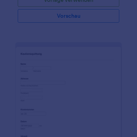
Formularvorlage einfach an, betten Sie sie in Ihre
Website ein und beobachten Sie, wie die Antworten
automatisch an Ihr Jotform-Konto gesendet
Vorschau
werden.Passen Sie dieses Formular an Ihre Identität
an, indem Sie den Titel bearbeiten, die
Formularfelder ändern oder Ihr Logo oder Fotos
hinzufügen. Wenn Sie die Beantwortungen auf
unterschiedliche Weise erfassen möchten - zum
Beispiel in Ihrem CRM, Ihrem Speicherdienst oder
Ihrem Posteingang - fügen Sie einfach eine
kostenlose Integration hinzu. Brauchen Sie Hilfe?
Unser 24/7-Supportteam beantwortet gerne Ihre
Fragen, hilft Ihnen bei der Anpassung des Formulars
an Ihre Wünsche oder geht Ihnen einfach zur Hand!
Erstellen Sie ein kostenloses Auszahlungsformular,
um Zahlungen einzuziehen und Ihren Cashflow auf
jedem Gerät zu verwalten.