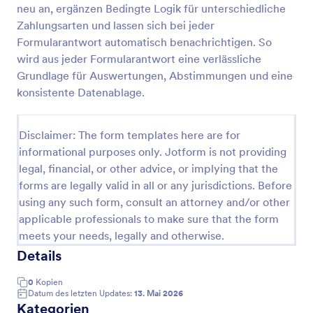
neu an, ergänzen Bedingte Logik für unterschiedliche
Spendenformular Vorlage
Zahlungsarten und lassen sich bei jeder
Formularantwort automatisch benachrichtigen. So
Suchen Sie nach einer Vorlage für ein Online-
Spendenformular für Ihre gemeinnützige
wird aus jeder Formularantwort eine verlässliche
Organisation?
Grundlage für Auswertungen, Abstimmungen und eine
konsistente Datenablage.
Go to Category:
Charity Formulare
Disclaimer: The form templates here are for
Vorlage verwenden
informational purposes only. Jotform is not providing
legal, financial, or other advice, or implying that the
Vorschau
forms are legally valid in all or any jurisdictions. Before
using any such form, consult an attorney and/or other
applicable professionals to make sure that the form
meets your needs, legally and otherwise.
Details
0
Kopien
Datum des letzten Updates:
13. Mai 2026
Kategorien