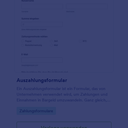
Auszahlungsformular
Ein Auszahlungsformular ist ein Formular, das von
Unternehmen verwendet wird, um Zahlungen und
Einnahmen in Bargeld umzuwandeln. Ganz gleich,
ob Sie ein kleines Unternehmen oder eine Firma
Go to Category:
Zahlungsformulare
sind, die Zahlungen online annimmt, optimieren Sie
Ihren Zahlungseinzug mit unserem kostenlosen
Formular für Auszahlungen! Passen Sie diese
Vorlage verwenden