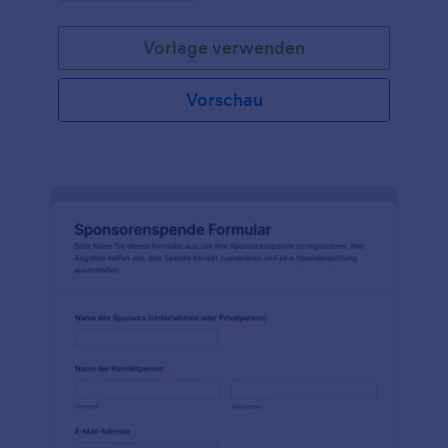
einfaches, benutzerfreundliches Formular, in das die
Person, die das Geld sendet, die Details und den zu
Vorlage verwenden
überweisenden Betrag eintragen muss. Egal, ob Sie
ein Schüler, ein Elternteil oder ein Freund sind, Sie
können unsere kostenlose Vorlage für ein
Vorschau
Überweisungsformular verwenden, um Schulgeld,
Studiengebühren oder Miete zu bezahlen - Sie
müssen keine Zeit bei der Bank verschwenden!
Passen Sie das Formular einfach an, integrieren Sie
es in einen vertrauenswürdigen
Zahlungsdienstleister, und lassen Sie Ihre Freunde
oder Familie online zahlen. Wenn Sie für mehr
Ordnung sorgen oder das Formular nach Ihren
Wünschen anpassen möchten, können Sie mit
unserem kostenlosen Formulargenerator Ihr Logo
hinzufügen, Schriftarten und Farben aktualisieren
und weitere Formularfelder hinzufügen.