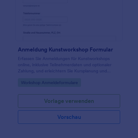
Anmeldung Kunstworkshop Formular
Erfassen Sie Anmeldungen für Kunstworkshops
online, inklusive Teilnehmerdaten und optionaler
Zahlung, und erleichtern Sie Kursplanung und
Datenerfassung für Ateliers, Kunstschulen und
Go to Category:
Workshop Anmeldeformulare
Veranstalter mit Jotform.
Vorlage verwenden
Vorschau