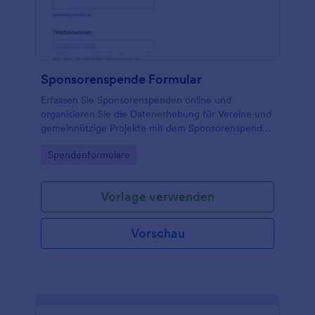
Sponsorenspende Formular
Erfassen Sie Sponsorenspenden online und
organisieren Sie die Datenerhebung für Vereine und
gemeinnützige Projekte mit dem Sponsorenspende-
Formular von Jotform, inklusive Zahlungsabwicklung
Go to Category:
Spendenformulare
und zentraler Verwaltung der Formularantworten.
Vorlage verwenden
Vorschau