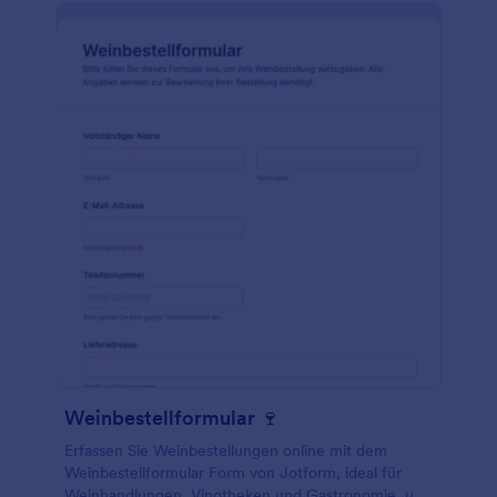
Formulargenerator, der per Drag & Drop bedient
werden kann, können Sie Ihr Formular ganz einfach
nach Ihren eigenen Anforderungen gestalten. Das
Formular kann so angepasst werden, dass es alle
notwendigen Informationen wie Zahlungsdetails,
Rechnungsnummern und Empfängerinformationen
enthält. Mit den umfangreichen Funktionen und
Möglichkeiten von Jotform können Unternehmen
ihre Zahlungsbestätigungsprozesse optimieren und
ihr Finanzmanagement insgesamt verbessern.
Weinbestellformular 🍷
Erfassen Sie Weinbestellungen online mit dem
Weinbestellformular Form von Jotform, ideal für
Weinhandlungen, Vinotheken und Gastronomie, um