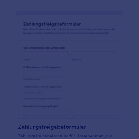
Sie können sogar Ihr Logo und ein Hintergrundfoto
hinzufügen, damit das Formular wie Ihr eigenes
aussieht! Überprüfen Sie die Beantwortungen später
mit unserem kostenlosen Formularmanager und
laden Sie sie jederzeit einfach herunter oder
drucken Sie sie aus.Mit unseren über 100
Integrationen können Sie Beantwortungen an Ihren
bevorzugten Speicherdienst senden. Ziehen Sie
verspätete Zahlungen ein, versenden Sie ganz
einfach Mahnungen und nutzen Sie Ihre
Mieteinnahmen optimal aus, indem Sie ein
kostenloses Zahlungserinnerungsformular auf Ihrer
Website verwenden. Und natürlich können Sie
dieses Formular mit dem kostenlosen
Formulargenerator von Jotform an Ihre Bedürfnisse
anpassen.
Zahlungsfreigabeformular
Zahlungsfreigabeformular für Unternehmen, um