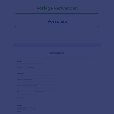
einfach an Ihre Mieter weiter, damit diese es auf
Vorlage verwenden
einem beliebigen Gerät ausfüllen können, oder
füllen Sie es selbst aus, um die eingegangenen
Barzahlungen, Schecks oder Lastschriften zu
Vorschau
erfassen. Mit einem einzigen Klick können Sie die
ausgefüllten Formulare ansehen, weitergeben oder
in herunterladbare, druckbare PDFs umwandeln.
Fügen Sie weitere Formularfelder hinzu, laden Sie
Ihr Logo hoch, und ändern Sie die Farben mit
unserem Drag & Drop Formulargenerator. Und wenn
Sie Ihren Zahlungsprozess noch weiter optimieren
möchten, können Sie sich mit mehr als 30 beliebten
Zahlungsanbietern wie Square, Stripe und PayPal
verbinden, um Mietzahlungen direkt über Ihr
Formular ohne zusätzliche Transaktionsgebühren
von Jotform zu akzeptieren. Wie auch immer Sie
Mietzahlungen akzeptieren, verfolgen Sie sie
professionell mit einem Online-
Mietzahlungsformular!