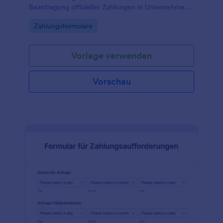
Beantragung offizieller Zahlungen in Unternehmen
zu optimieren.
Go to Category:
Zahlungsformulare
Vorlage verwenden
Vorschau