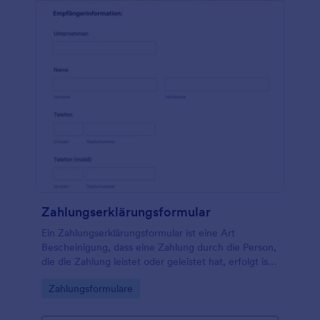
Zahlungserklärungsformular
Ein Zahlungserklärungsformular ist eine Art
Bescheinigung, dass eine Zahlung durch die Person,
die die Zahlung leistet oder geleistet hat, erfolgt ist.
Dieses Formular hat die gleiche Wirkung wie eine
Go to Category:
Zahlungsformulare
Quittung oder eine andere, wenn keine Zahlung für
Käufe oder Dienstleistungen erfolgt ist. In einigen
Fällen wird dieses Formular verwendet, wenn Geld