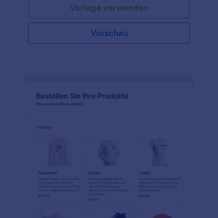
Vorlage verwenden
treuhänderisch für einen anderen gehalten wird,
z.B. für Anlagezwecke wie Investmentfonds. Mit
diesem Dokument halten Sie schriftlich fest, dass
Vorschau
eine Überweisung erfolgt ist, für die keine offizielle
Quittung erforderlich ist.Diese Vorlage für eine
Zahlungserklärung macht es den Parteien leicht,
eine Transaktion entweder online oder physisch
durchzuführen. Ersparen Sie sich das langwierige
Verfahren, Ihre physischen Transaktionen nach
einem Treffen in digitale Daten umzuwandeln.
Speichern Sie die Transaktionen einfach direkt in der
Datenbank und verwalten Sie Ihre
Transaktionshistorie einfach und sicher. Laden Sie
das Formular von einem beliebigen mobilen Gerät
aus und fahren Sie mit Ihrer Sitzung für Ihren
Zahlungsverkehr fort. Das verfügbare
Unterschriftsfeld ermöglicht es den Parteien, ihre
Unterschriften so zu setzen, als ob die Vereinbarung
schriftlich auf Papier abgeschlossen worden wäre.
Auch diese Vorlage lässt sich leicht an Ihre
Wünsche anpassen. Laden Sie das Formular einfach
über den Formulargenerator und passen Sie es an