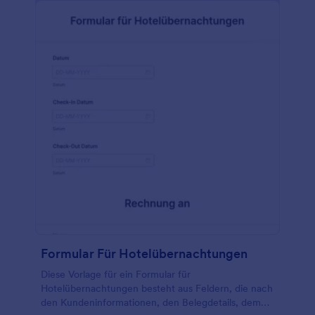
Anschließend können Sie das Formular so anpassen,
dass es die Informationen erfasst, die Sie für Ihr
Unternehmen benötigen. Wenn Sie bestimmte
Felder aus Ihrem Konto oder anderen Quellen
übernehmen möchten, verwenden Sie unseren
kostenlosen Jotform Formulargenerator. Mit den
über 100 Integrationen von Jotform können Sie Ihre
gesendeten Zahlungsautorisierungsformulare sogar
an Ihre anderen Tools weiterleiten. Erstellen Sie
noch heute Ihre kostenlose Vorlage für ein
Zahlungsermächtigungsformular!
Formular Für Hotelübernachtungen
Diese Vorlage für ein Formular für
Hotelübernachtungen besteht aus Feldern, die nach
den Kundeninformationen, den Belegdetails, dem