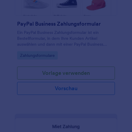
Ihren eigenen Stil an.
PayPal Business Zahlungsformular
Ein PayPal Business Zahlungsformular ist ein
Bestellformular, in dem Ihre Kunden Artikel
auswählen und dann mit einer PayPal Business
Integration direkt bezahlen können. Passen Sie das
Go to Category:
Zahlungsformulare
Formular ganz einfach an Ihre Bedürfnisse an,
indem Sie Felder per Drag-and-drop verschieben,
neue hinzufügen oder entfernen. Mit wenigen
Vorlage verwenden
Klicks können Sie das Formular an das Design Ihrer
Organisation anpassen und individuell gestalten.
Vorschau