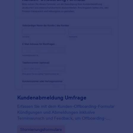
Kundenabmeldung Umfrage
Erfassen Sie mit dem Kunden-Offboarding-Formular
Kündigungen und Abmeldungen inklusive
Terminwunsch und Feedback, um Offboarding-
Prozesse in Unternehmen und Teams klar zu
Go to Category:
Stornierungsformulare
koordinieren und die datenaufnahme über Jotform