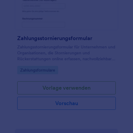
Zahlungsstornierungsformular
Zahlungsstornierungsformular für Unternehmen und
Organisationen, die Stornierungen und
Rückerstattungen online erfassen, nachvollziehbar
dokumentieren und die Datenerfassung sowie jede
Go to Category:
Zahlungsformulare
Formularantwort zentral in Jotform verwalten
möchten.
Vorlage verwenden
Vorschau