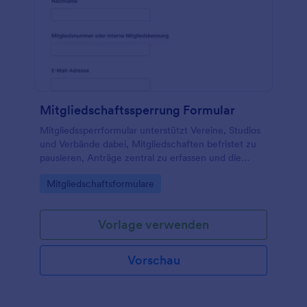
Mitgliedschaftssperrung Formular
Mitgliedssperrformular unterstützt Vereine, Studios
und Verbände dabei, Mitgliedschaften befristet zu
pausieren, Anträge zentral zu erfassen und die
Bearbeitung in Jotform übersichtlich zu
Go to Category:
Mitgliedschaftsformulare
organisieren.
Vorlage verwenden
Vorschau