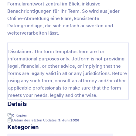
Formularantwort zentral im Blick, inklusive
Kündigungsformular
Benachrichtigungen für Ihr Team. So wird aus jeder
Online-Abmeldung eine klare, konsistente
Kündigungsformular für Unternehmen und
Beschäftigte, um Kündigungen digital zu erfassen,
Datengrundlage, die sich einfach auswerten und
intern weiterzuleiten und die Datenerfassung rund
weiterverarbeiten lässt.
um Austritt, Resturlaub und Rückgabe von
Go to Category:
Stornierungsformulare
Firmeneigentum zu vereinfachen.
Disclaimer: The form templates here are for
informational purposes only. Jotform is not providing
Vorlage verwenden
legal, financial, or other advice, or implying that the
forms are legally valid in all or any jurisdictions. Before
Vorschau
using any such form, consult an attorney and/or other
applicable professionals to make sure that the form
meets your needs, legally and otherwise.
Details
0
Kopien
Datum des letzten Updates:
9. Juni 2026
Kategorien