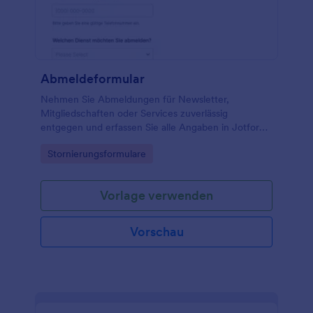
Abmeldeformular
Nehmen Sie Abmeldungen für Newsletter,
Mitgliedschaften oder Services zuverlässig
entgegen und erfassen Sie alle Angaben in Jotform
übersichtlich für Teams in Kundenservice,
Go to Category:
Stornierungsformulare
Verwaltung und Mitgliederbetreuung.
Vorlage verwenden
Vorschau