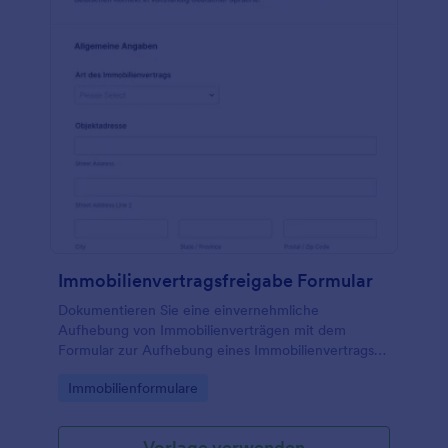
Immobilienvertragsfreigabe Formular
Dokumentieren Sie eine einvernehmliche
Aufhebung von Immobilienverträgen mit dem
Formular zur Aufhebung eines Immobilienvertrags
und vereinfachen Sie Datensammlung und
Go to Category:
Immobilienformulare
Formularantworten für Makler, Verwaltungen und
Vertragsparteien.
Vorlage verwenden