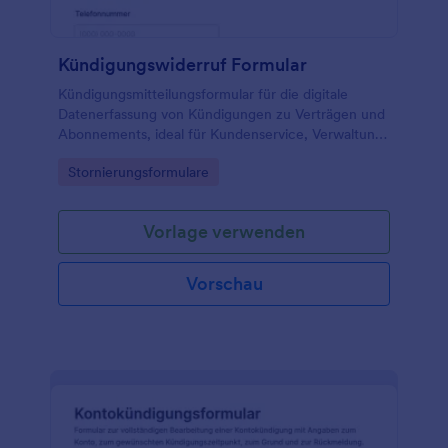
Kündigungswiderruf Formular
Kündigungsmitteilungsformular für die digitale
Datenerfassung von Kündigungen zu Verträgen und
Abonnements, ideal für Kundenservice, Verwaltung
und Vermieter, die Rückmeldungen zentral sammeln
Go to Category:
Stornierungsformulare
und organisieren möchten.
Vorlage verwenden
Vorschau