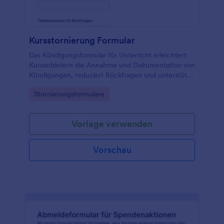
Kursstornierung Formular
Das Kündigungsformular für Unterricht erleichtert
Kursanbietern die Annahme und Dokumentation von
Kündigungen, reduziert Rückfragen und unterstützt
eine zuverlässige Datenaufnahme und Bearbeitung
Go to Category:
Stornierungsformulare
jeder formularantwort mit Jotform.
Vorlage verwenden
Vorschau