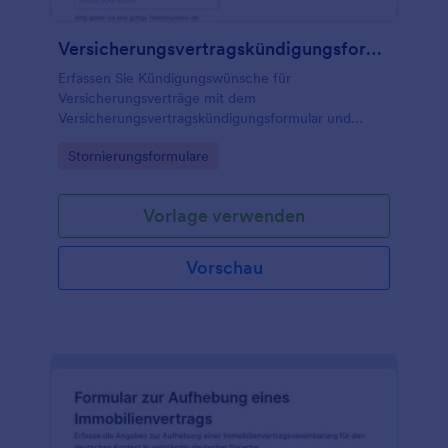
Versicherungsvertragskündigungsformular
Erfassen Sie Kündigungswünsche für
Versicherungsverträge mit dem
Versicherungsvertragskündigungsformular und
vereinfachen Sie die Datenerfassung und jede
Go to Category:
Stornierungsformulare
Formular-Antwort für Service-Teams, Maklerbüros
und Beratungsstellen mit Jotform.
Vorlage verwenden
Vorschau