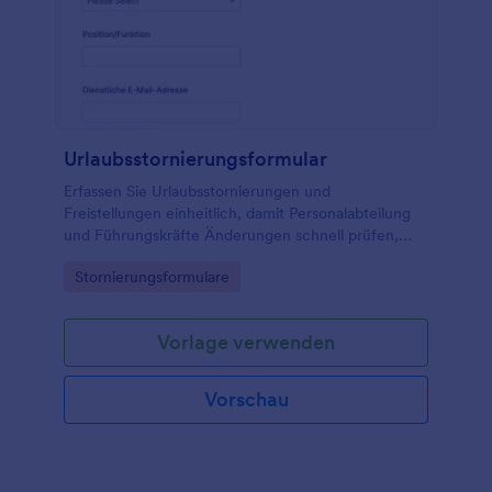
Urlaubsstornierungsformular
Erfassen Sie Urlaubsstornierungen und
Freistellungen einheitlich, damit Personalabteilung
und Führungskräfte Änderungen schnell prüfen,
intern abstimmen und die Datenerfassung sowie
Go to Category:
Stornierungsformulare
jede Formularantwort zentral dokumentieren
können.
Vorlage verwenden
Vorschau