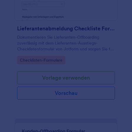
Lieferantenabmeldung Checkliste Formular
Dokumentieren Sie Lieferanten-Offboarding
zuverlässig mit dem Lieferanten-Ausstiegs-
Checklistenformular von Jotform und sorgen Sie für
klare Zuständigkeiten, vollständige Datenerfassung
Go to Category:
Checklisten-Formulare
und nachvollziehbare Formularantworten im Team.
Vorlage verwenden
Vorschau