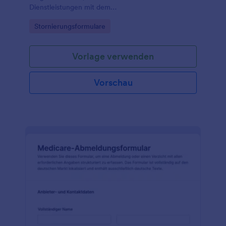
Dienstleistungen mit dem
Vertragskündigungsformular von Jotform und
Go to Category:
Stornierungsformulare
vereinfachen Sie die digitale Datenerfassung sowie
die interne Bearbeitung.
Vorlage verwenden
Vorschau