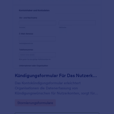
Kündigungsformular Für Das Nutzerkonto
Das Kontokündigungsformular erleichtert
Organisationen die Datenerfassung von
Kündigungswünschen für Nutzerkonten, sorgt für
klare interne Abläufe und unterstützt eine
Go to Category:
Stornierungsformulare
nachvollziehbare Bearbeitung jeder formularantwort
mit Jotform.