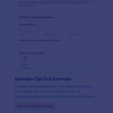
Spenden Opt Out Formular
Erfassen Sie Abmeldungen von Spendenaktionen
zuverlässig mit dem Abmeldeformular für
Spendenaktionen und vereinfachen Sie die Daten­
erfassung für Vereine, Stiftungen und
Go to Category:
Stornierungsformulare
gemeinnützige Organisationen mit Jotform.