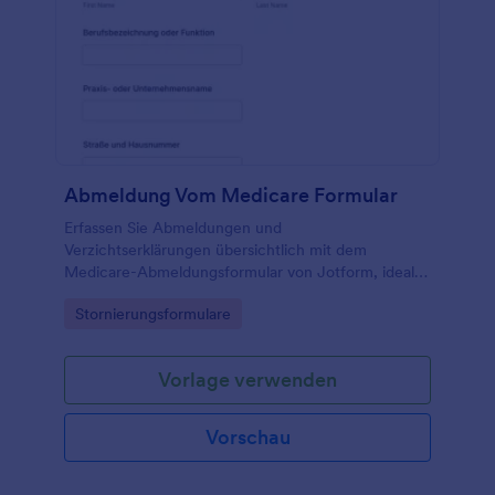
Abmeldung Vom Medicare Formular
Erfassen Sie Abmeldungen und
Verzichtserklärungen übersichtlich mit dem
Medicare-Abmeldungsformular von Jotform, ideal
für Praxen, Abrechnungsstellen und Verwaltung zur
Go to Category:
Stornierungsformulare
einheitlichen Datenerfassung und sicheren Ablage
von Formularantworten.
Vorlage verwenden
Vorschau