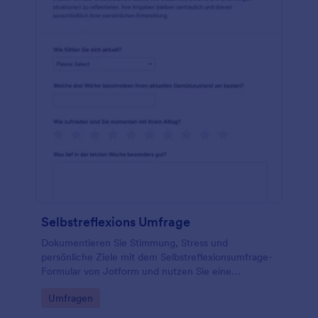
Selbstreflexions Umfrage
Dokumentieren Sie Stimmung, Stress und
persönliche Ziele mit dem Selbstreflexionsumfrage-
Formular von Jotform und nutzen Sie eine
anpassbare Formularvorlage aus den
Go to Category:
Umfragen
Umfragevorlagen für regelmäßige Datenerfassung.