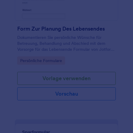
Form Zur Planung Des Lebensendes
Dokumentieren Sie persönliche Wünsche für
Betreuung, Behandlung und Abschied mit dem
Vorsorge für das Lebensende Formular von Jotform
und vereinfachen Sie die Datenerfassung sowie die
Go to Category:
Persönliche Formulare
Weitergabe an Vertrauenspersonen.
Vorlage verwenden
Vorschau