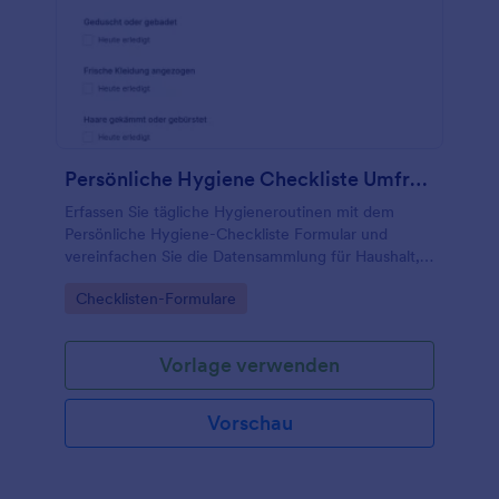
Persönliche Hygiene Checkliste Umfrage
Erfassen Sie tägliche Hygieneroutinen mit dem
Persönliche Hygiene-Checkliste Formular und
vereinfachen Sie die Datensammlung für Haushalt,
Betreuung, Schule oder Pflege mit einer
Go to Category:
Checklisten-Formulare
anpassbaren Formularvorlage in Jotform.
Vorlage verwenden
Vorschau