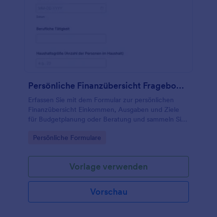
Persönliche Finanzübersicht Fragebogen
Erfassen Sie mit dem Formular zur persönlichen
Finanzübersicht Einkommen, Ausgaben und Ziele
für Budgetplanung oder Beratung und sammeln Sie
Formularantworten online mit Jotform für eine
Go to Category:
Persönliche Formulare
übersichtliche Datenerfassung.
Vorlage verwenden
Vorschau