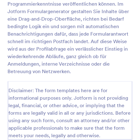
Programmierkenntnisse veröffentlichen können. Im
Bestattungswünsche Formular
Jotform Formulargenerator gestalten Sie Inhalte über
eine Drag-and-Drop-Oberfläche, richten bei Bedarf
Dokumentieren Sie mit dem Bestattungswünsche
Formular wichtige Vorgaben für Bestattung und
bedingte Logik ein und sorgen mit automatischen
Trauerfeier, damit Angehörige und
Benachrichtigungen dafür, dass jede Formularantwort
Bestattungsunternehmen Abläufe abstimmen und
schnell im richtigen Postfach landet. Auf diese Weise
Go to Category:
Vorlagen für Fragebögen
Informationen für die Datenerfassung zentral
wird aus der Profilabfrage ein verlässlicher Einstieg in
bündeln können.
wiederkehrende Abläufe, ganz gleich ob für
Vorlage verwenden
Anmeldungen, interne Verzeichnisse oder die
Betreuung von Netzwerken.
Vorschau
Disclaimer: The form templates here are for
informational purposes only. Jotform is not providing
legal, financial, or other advice, or implying that the
forms are legally valid in all or any jurisdictions. Before
using any such form, consult an attorney and/or other
applicable professionals to make sure that the form
meets your needs, legally and otherwise.