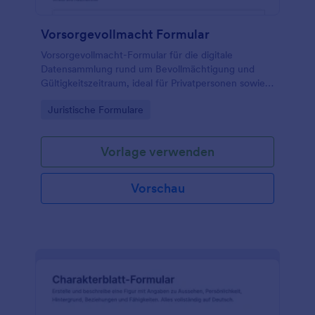
Vorsorgevollmacht Formular
Vorsorgevollmacht-Formular für die digitale
Datensammlung rund um Bevollmächtigung und
Gültigkeitszeitraum, ideal für Privatpersonen sowie
Beratungsstellen, Pflege- und Betreuungsdienste
Go to Category:
Juristische Formulare
oder Kanzleien, die Angaben sauber erfassen
möchten.
Vorlage verwenden
Vorschau