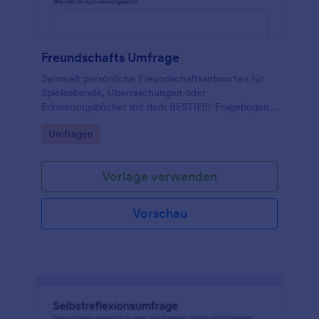
Freundschafts Umfrage
Sammelt persönliche Freundschaftsantworten für
Spieleabende, Überraschungen oder
Erinnerungsbücher mit dem BESTIE!!!-Fragebogen-
Formular von Jotform und behaltet alle
Go to Category:
Umfragen
Formularantworten für eure Datenerfassung an
einem Ort.
Vorlage verwenden
Vorschau