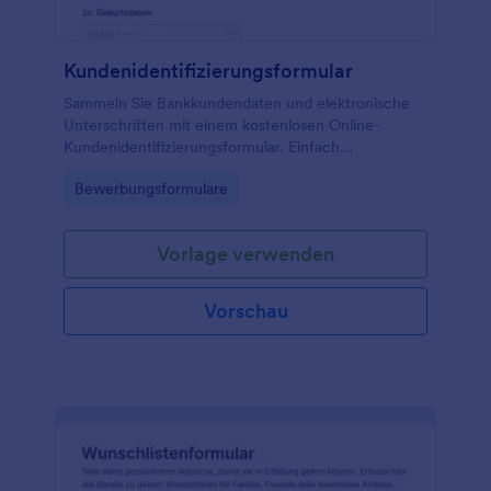
Kundenidentifizierungsformular
Sammeln Sie Bankkundendaten und elektronische
Unterschriften mit einem kostenlosen Online-
Kundenidentifizierungsformular. Einfach
anzupassen, einzubetten und zu teilen. Speichern
Go to Category:
Bewerbungsformulare
Sie Daten sicher. Keine Programmierung
erforderlich.
Vorlage verwenden
Vorschau