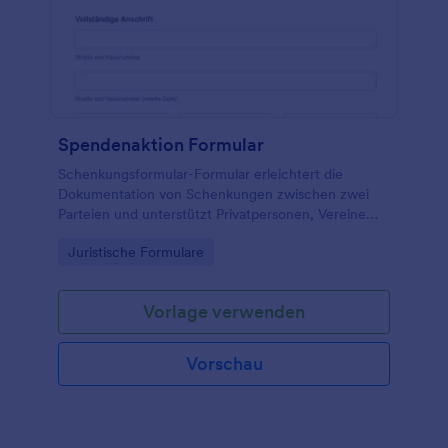
Spendenaktion Formular
Schenkungsformular-Formular erleichtert die
Dokumentation von Schenkungen zwischen zwei
Parteien und unterstützt Privatpersonen, Vereine
und kleine Organisationen bei der nachvollziehbaren
Go to Category:
Juristische Formulare
Datenerfassung und Verwaltung jeder
Formularantwort mit Jotform.
Vorlage verwenden
Vorschau