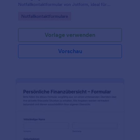
Notfallkontaktformular von Jotform, ideal für
Tierhalter, Tiersitter, Tierpensionen und Vereine zur
Go to Category:
Notfallkontaktformulare
schnellen Datenerfassung.
Vorlage verwenden
Vorschau