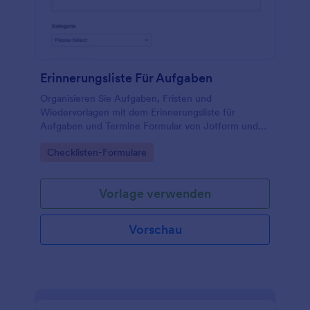
Erinnerungsliste Für Aufgaben
Organisieren Sie Aufgaben, Fristen und
Wiedervorlagen mit dem Erinnerungsliste für
Aufgaben und Termine Formular von Jotform und
vereinfachen Sie die digitale Datenerfassung sowie
Go to Category:
Checklisten-Formulare
die Verwaltung jeder Formularantwort in Teams und
im Alltag.
Vorlage verwenden
Vorschau