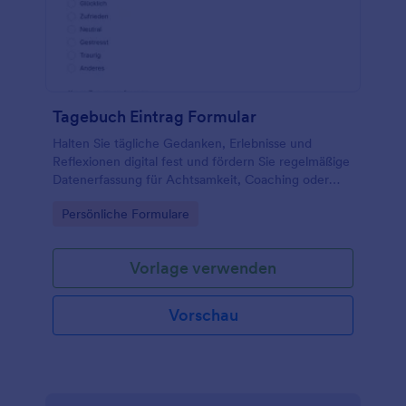
Tagebuch Eintrag Formular
Halten Sie tägliche Gedanken, Erlebnisse und
Reflexionen digital fest und fördern Sie regelmäßige
Datenerfassung für Achtsamkeit, Coaching oder
persönliche Routinen mit dem Tagebuch-Eintrag-
Go to Category:
Persönliche Formulare
Formular von Jotform.
Vorlage verwenden
Vorschau