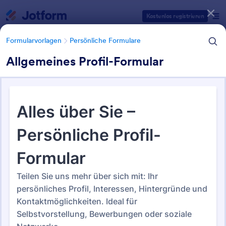
Dialog Start
Kostenlos registrieren
Formularvorlagen
Persönliche Formulare
Allgemeines Profil-Formular
Formularvorlagen Kategorien
Formularvorlagen
Persönliche Formulare
Persönliche Formulare
27 Vorlagen