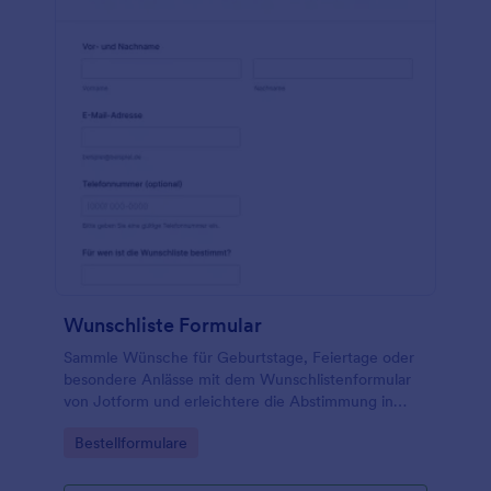
Wunschliste Formular
Sammle Wünsche für Geburtstage, Feiertage oder
besondere Anlässe mit dem Wunschlistenformular
von Jotform und erleichtere die Abstimmung in
Familie, Freundeskreis oder Gruppen durch
Go to Category:
Bestellformulare
einfache Daten erfassung und klare Prioritäten.