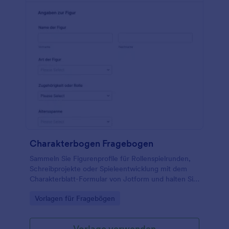
Charakterbogen Fragebogen
Sammeln Sie Figurenprofile für Rollenspielrunden,
Schreibprojekte oder Spieleentwicklung mit dem
Charakterblatt-Formular von Jotform und halten Sie
wichtige Details zentral für die weitere Nutzung
Go to Category:
Vorlagen für Fragebögen
bereit.
Vorlage verwenden