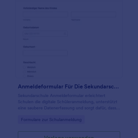
Anmeldeformular Für Die Sekundarschule
Sekundarschule Anmeldeformular erleichtert
Schulen die digitale Schüleranmeldung, unterstützt
eine saubere Datenerfassung und sorgt dafür, dass
Eltern ihre Angaben schnell und vollständig an die
Go to Category:
Formulare zur Schulanmeldung
Verwaltung übermitteln können.
Vorlage verwenden