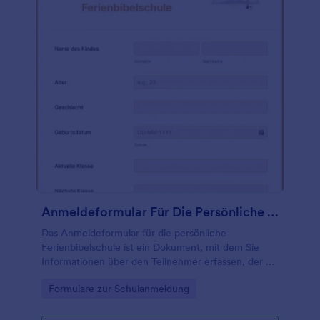
Sie die Informationen, die Sie von den Familien
benötigen, in einem kostenlosen Online-
Anmeldeformular für die Homeschool erfassen.
Anmeldeformular Für Die Persönliche Ferienbibelschule
Das Anmeldeformular für die persönliche
Ferienbibelschule ist ein Dokument, mit dem Sie
Informationen über den Teilnehmer erfassen, der an
einer persönlichen Ferienbibelschule teilnehmen
Go to Category:
Formulare zur Schulanmeldung
möchte. Aufgrund der COVID-19-Pandemie ist es
heutzutage riskant, eine persönliche Veranstaltung
durchzuführen. Deshalb sollte Ihr Programm nicht