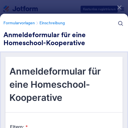
Dialog Start
Kostenlos registrieren
Formularvorlagen
Einschreibung
Anmeldeformular für eine
Homeschool-Kooperative
Formularvorlagen Kategorien
Formularvorlagen
Einschreibung
Formulare zur Schulanmeldung
8 Vorlagen