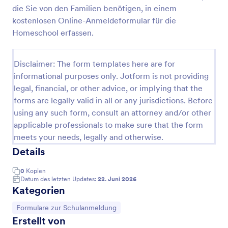
die Sie von den Familien benötigen, in einem
Bewerbungsformular Für Eine Universität
kostenlosen Online-Anmeldeformular für die
Heutzutage ist es gang und gäbe, dass jede
Homeschool erfassen.
Studentenbewerbung online erfolgt. Machen Sie
Schluss mit der alten Papierbewerbung und
verwenden Sie diese Vorlage für eine
Disclaimer: The form templates here are for
Go to Category:
Formulare zur Schulanmeldung
Hochschulbewerbung. Das Muster-
informational purposes only. Jotform is not providing
Bewerbungsformular für eine Universität enthält
legal, financial, or other advice, or implying that the
Angaben zur Person, zum Bildungshintergrund, zum
forms are legally valid in all or any jurisdictions. Before
Vorlage verwenden
SAT und zu den Aktivitäten. Das Formular hat eine
using any such form, consult an attorney and/or other
schöne Struktur und ist vollständig responsiv.
Erfassen Sie alle notwendigen Informationen mit
applicable professionals to make sure that the form
Vorschau
diesem Bewerbungsformular für die Universität und
meets your needs, legally and otherwise.
automatisieren Sie Ihre Anmeldeprozesse.Sie
Details
können es mit einer Vielzahl von Jotform-Tools und
-Integrationen anpassen, Dateien erfassen, Felder
0
Kopien
hinzufügen/entfernen, die Farben, Schriftarten und
Datum des letzten Updates:
22. Juni 2026
den Hintergrund ändern. Sie können es entweder in
Kategorien
Ihre Universitätswebsite einbetten oder als
eigenständiges Formular verwenden. Jede
Zur Kategorie:
Formulare zur Schulanmeldung
Studentenbewerbung wird automatisch in Ihrem
Erstellt von
Posteingang landen.