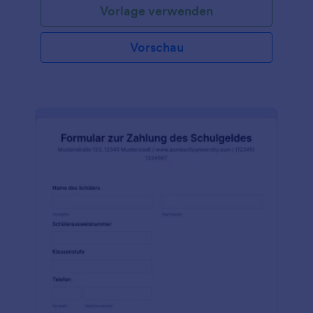
Vorlage verwenden
nur eine persönliche, sondern auch eine virtuelle
Veranstaltung anbieten.Dieses Anmeldeformular für
eine persönliche Ferienbibelschule enthält
Vorschau
Formularfelder, in denen die persönlichen Daten des
Kindes, die Daten der Eltern oder
Erziehungsberechtigten, die Teilnahmebedingungen
und die Unterschrift abgefragt werden. Diese
Formularvorlage verwendet das Tool Datei-Upload,
mit dem der Befragte ein notwendiges Dokument
hochladen kann, das seine Erkrankung nachweist.
Diese Formularvorlage verwendet das Tool
Seitenumbruch, das es Ihnen ermöglicht, mehrere
Formularseiten zu erstellen und die einzelnen
Formularabschnitte übersichtlich zu trennen.
Mithilfe der verfügbaren
Veröffentlichungsmethoden kann diese Vorlage
problemlos in jede Webseite eingebettet werden.
Diese Formularvorlage lässt sich mit dem
Formulargenerator leicht bearbeiten und anpassen.