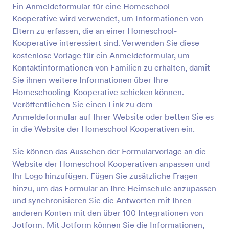
Beantwortung des Formulars kann auch einen
Ein Anmeldeformular für eine Homeschool-
Vorschau
Folgefragebogen und ein persönliches Gespräch
Kooperative wird verwendet, um Informationen von
auslösen.Möchten Sie dieses Kontaktformular für die
Eltern zu erfassen, die an einer Homeschool-
Vorschulzulassung an Ihre Bedürfnisse anpassen?
Kooperative interessiert sind. Verwenden Sie diese
Fügen Sie einfach Ihr Logo hinzu, ändern Sie das
kostenlose Vorlage für ein Anmeldeformular, um
Farbschema oder fügen Sie ein Hintergrundbild
hinzu, das zu Ihrer Marke passt. Vergessen Sie nicht,
Kontaktinformationen von Familien zu erhalten, damit
die Fragen zu variieren, um die benötigten
Sie ihnen weitere Informationen über Ihre
Informationen zu erfassen und integrieren Sie Ihr
Homeschooling-Kooperative schicken können.
Formular in über 100 beliebte Plattformen, darunter
Veröffentlichen Sie einen Link zu dem
Google Drive und Dropbox. Beschleunigen Sie den
Anmeldeformular auf Ihrer Website oder betten Sie es
Anmeldungsprozess mit den
Programmierkenntnissen von Jotform. Es wird keine
in die Website der Homeschool Kooperativen ein.
unordentlichen Papiere mehr geben!
Sie können das Aussehen der Formularvorlage an die
Website der Homeschool Kooperativen anpassen und
Ihr Logo hinzufügen. Fügen Sie zusätzliche Fragen
hinzu, um das Formular an Ihre Heimschule anzupassen
und synchronisieren Sie die Antworten mit Ihren
anderen Konten mit den über 100 Integrationen von
Jotform. Mit Jotform können Sie die Informationen,