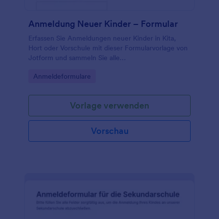
Anmeldung Neuer Kinder – Formular
Erfassen Sie Anmeldungen neuer Kinder in Kita,
Hort oder Vorschule mit dieser Formularvorlage von
Jotform und sammeln Sie alle
Aufnahmeinformationen digital für eine zuverlässige
Go to Category:
Anmeldeformulare
Daten erfassen und schnelle Bearbeitung.
Vorlage verwenden
Vorschau