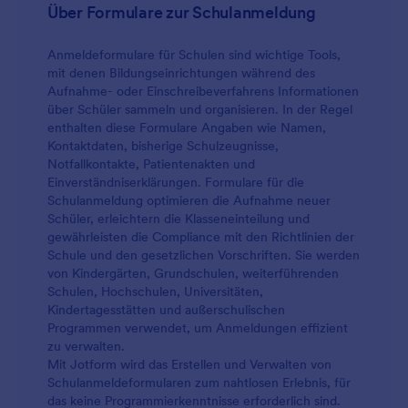
Dieses dynamische Tool berechnet auch den
Über Formulare zur Schulanmeldung
Gesamtbetrag der ausgewählten Artikel und bietet
die Möglichkeit, Steuern, Versandkosten,
Anmeldeformulare für Schulen sind wichtige Tools,
Gutscheine und Rechnungen einzubeziehen. Mit
mit denen Bildungseinrichtungen während des
diesem Tool können Sie auch ein Zahlungs-Gateway
Aufnahme- oder Einschreibeverfahrens Informationen
einbinden, so dass es für Sie einfacher wird, Online-
über Schüler sammeln und organisieren. In der Regel
Zahlungen zu erhalten. Diese Formularvorlage
enthalten diese Formulare Angaben wie Namen,
verwendet auch das Unterschriftstool, um die
Kontaktdaten, bisherige Schulzeugnisse,
Unterschrift der Eltern oder des
Notfallkontakte, Patientenakten und
Erziehungsberechtigten zu erfassen, nachdem sie
Einverständniserklärungen. Formulare für die
die Zahlung oder den Kauf bestätigt haben.
Schulanmeldung optimieren die Aufnahme neuer
Schüler, erleichtern die Klasseneinteilung und
gewährleisten die Compliance mit den Richtlinien der
Schule und den gesetzlichen Vorschriften. Sie werden
von Kindergärten, Grundschulen, weiterführenden
Schulen, Hochschulen, Universitäten,
Kindertagesstätten und außerschulischen
Programmen verwendet, um Anmeldungen effizient
zu verwalten.
Mit Jotform wird das Erstellen und Verwalten von
Schulanmeldeformularen zum nahtlosen Erlebnis, für
das keine Programmierkenntnisse erforderlich sind.