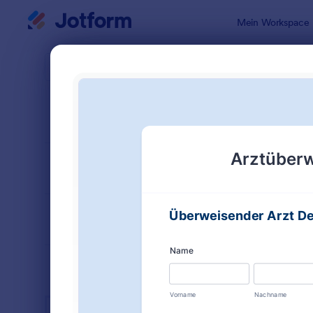
Dialog Start
Mein Workspace
Formularvo
Gesu
SORTIEREN NACH
Beliebt
965 Vorlag
FORMULARLAYOUT
Klassisch
KATEGORIEN
BRANCHEN
Werbeformulare
31