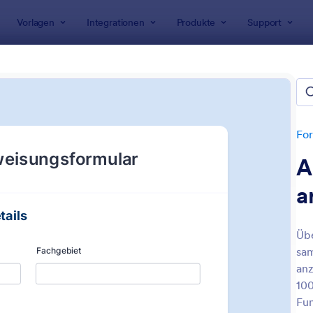
Vorlagen
Integrationen
Produkte
Support
rlagen
ndheitsformulare
en
For
A
a
Übe
sam
: Formular Für Krankmeldung
: E
Vorschau
Vorschau
anz
100
Fun