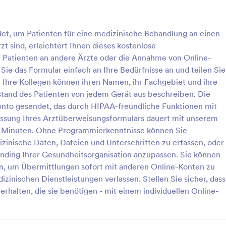
Hintergrund ändern, ohne dass
Programmierkenntnisse erforderli
: Einverständniserklärung Für Operationen
: A
Vorschau
Vorschau
et, um Patienten für eine medizinische Behandlung an einen
t sind, erleichtert Ihnen dieses kostenlose
Patienten an andere Ärzte oder die Annahme von Online-
ie das Formular einfach an Ihre Bedürfnisse an und teilen Sie
 Ihre Kollegen können ihren Namen, ihr Fachgebiet und ihre
Einverständniserklärung Für Operationen
Arztwechsel Formular
tand des Patienten von jedem Gerät aus beschreiben. Die
tändniserklärung für
Ein Arztwechsel Formular wird v
onto gesendet, das durch HIPAA-freundliche Funktionen mit
 wird von medizinischen
um eine medizinische Einrichtun
assung Ihres Arztüberweisungsformulars dauert mit unserem
n vor einem chirurgischen
zu informieren, dass ein Patient 
 Minuten. Ohne Programmierkenntnisse können Sie
wendet. Mit diesem Formular
wechselt.
zinische Daten, Dateien und Unterschriften zu erfassen, oder
gory:
Go to Category:
sformulare
Gesundheitsformulare
mmunikation zwischen dem
anding Ihrer Gesundheitsorganisation anzupassen. Sie können
nd dem
ienstleister gefördert, indem
n, um Übermittlungen sofort mit anderen Online-Konten zu
rlage verwenden
Vorlage verwende
ives Dokument erstellt wird, in
dizinischen Dienstleistungen verlassen. Stellen Sie sicher, dass
fahren, die mit dem Verfahren
erhalten, die sie benötigen - mit einem individuellen Online-
Risiken, alle alternativen
methoden und die Risiken
hts auf einen solchen