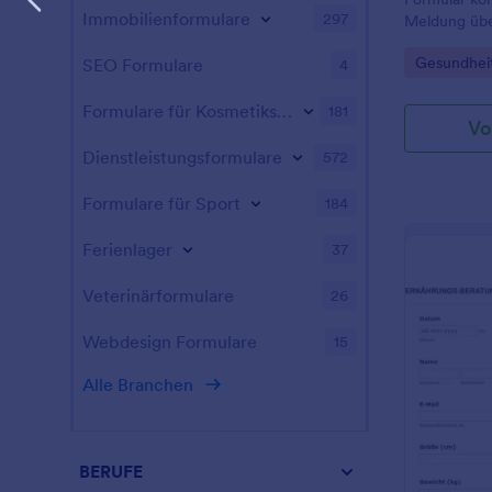
Arztbriefe e
Immobilienformulare
297
Meldung übe
Patienten mi
abgeben. Si
Arztbriefe b
Go to Cate
Gesundheit
SEO Formulare
4
vereinbaren 
sollten Sie
Vorlage Sie 
Formulare für Kosmetikstudios
181
Vo
bedienenden
vollständig 
Dienstleistungsformulare
572
Drag-and-Dr
hinzufügen o
Formulare für Sport
184
Schriftarten
ohne dass P
Ferienlager
37
erforderlich
Veterinärformulare
26
Webdesign Formulare
15
Alle Branchen
BERUFE