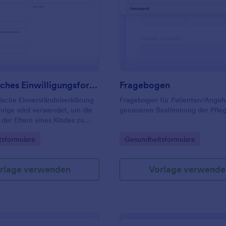
 Integrationen an, darunter
PAA-konforme Software wie
: Medizinisches Einwilligungsformular Für Kinde
: F
Vorschau
Vorschau
e und Dropbox. Reduzieren Sie
verbrauch und erleichtern Sie
sierung Ihrer Akten mit einem
 Ernährungsberatung, das sie
rät ausfüllen können!
Medizinisches Einwilligungsformular Für Kinder
Fragebogen
ische Einverständniserklärung
Fragebogen für Patienten/Angeh
hrige wird verwendet, um die
genaueren Bestimmung der Pfleg
der Eltern eines Kindes zu
n Verfahren,
gory:
Go to Category:
sformulare
Gesundheitsformulare
lungen und mehr einzuholen.
rlage verwenden
Vorlage verwende