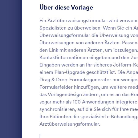
Gaming Formulare
22
Über diese Vorlage
Gesundheitsformulare
965
Ein Arztüberweisungsformular wird verwend
Spezialisten zu überweisen. Wenn Sie ein Arz
Medizinische Umfragen & Fragebögen
104
Überweisungsformular die Überweisung von 
Überweisungen von anderen Ärzten. Passen S
Medizinische Einverständniserklärungen
88
den Link mit anderen Ärzten, um loszulegen.
Einverständniserklärungen
76
Kontaktinformationen eingeben und den Zus
Eine Einvers
Eingaben werden an Ihr sicheres Jotform-K
Coronavirus Antwortformulare
67
Operationen
einem Plan-Upgrade geschützt ist. Die Anp
Einrichtunge
Drag & Drop-Formulargenerator nur wenige
Mental Health Forms
38
Eingriff ver
Formularfelder hinzufügen, um weitere medi
Go to Cate
Gesundheit
wird die Ko
das Vorlagendesign ändern, um es an das Br
Gesundheitsanmeldeformulare
Patienten u
36
Gesundheitsd
sogar mehr als 100 Anwendungen integriere
Vo
ein informat
Medizinische Antragsformulare
25
synchronisieren, auf die Sie sich für Ihre me
dem das Ver
Ihre Patienten die spezialisierte Behandlung 
verbundenen 
Gesundheitsfragebögen
24
Arztüberweisungsformular.
Behandlungs
eines Verzic
Healthcare Assessment Forms
23