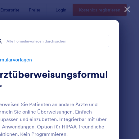
Enterprise
Preise
Login
Kostenlos registrieren
mularvorlagen
rztüberweisungsformul
r
rweisen Sie Patienten an andere Ärzte und
meln Sie online Überweisungen. Einfach
inverständniserklärung Zur Wimpernverlängerung
: Formular Gegen ärzt
Vorschau
upassen und einzubetten. Integrierbar mit über
 Anwendungen. Option für HIPAA-freundliche
ktionen. Kein Programmieren.