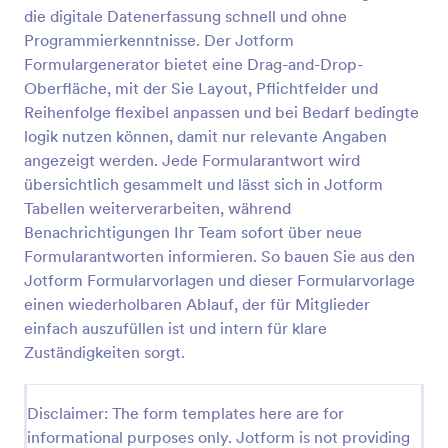
die digitale Datenerfassung schnell und ohne
Programmierkenntnisse. Der Jotform
Kirchgemeindemitgliedschaft Erneuerung Formular
Formulargenerator bietet eine Drag-and-Drop-
Oberfläche, mit der Sie Layout, Pflichtfelder und
Verwalten Sie Mitgliedschaftsverlängerungen in der
Reihenfolge flexibel anpassen und bei Bedarf bedingte
Gemeinde mit dem Kirchliche
Mitgliedschaftserneuerung Formular von Jotform,
logik nutzen können, damit nur relevante Angaben
inklusive digitaler Datenerfassung, einfacher
angezeigt werden. Jede Formularantwort wird
Go to Category:
Mitgliedschaftsformulare
Weitergabe und übersichtlicher Verwaltung jeder
übersichtlich gesammelt und lässt sich in Jotform
Formularantwort.
Tabellen weiterverarbeiten, während
Vorlage verwenden
Benachrichtigungen Ihr Team sofort über neue
Formularantworten informieren. So bauen Sie aus den
Jotform Formularvorlagen und dieser Formularvorlage
Vorschau
einen wiederholbaren Ablauf, der für Mitglieder
einfach auszufüllen ist und intern für klare
Zuständigkeiten sorgt.
Disclaimer: The form templates here are for
informational purposes only. Jotform is not providing