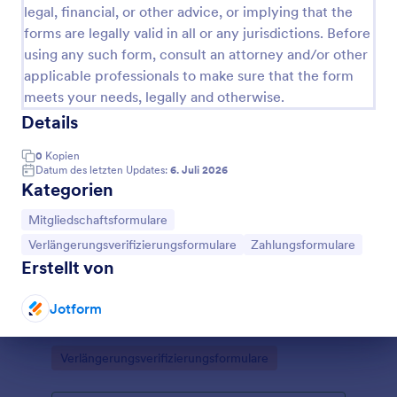
legal, financial, or other advice, or implying that the
forms are legally valid in all or any jurisdictions. Before
using any such form, consult an attorney and/or other
applicable professionals to make sure that the form
meets your needs, legally and otherwise.
Details
0
Kopien
Datum des letzten Updates:
6. Juli 2026
Kategorien
Zur Kategorie:
Mitgliedschaftsformulare
Zur Kategorie:
Zur Kategorie:
Verlängerungsverifizierungsformulare
Zahlungsformulare
Erneuerungsfragebogen
Erstellt von
Erfassen Sie Vertrags- oder
Mitgliedschaftsverlängerungen mit dem
Jotform
Erneuerungsfragebogen-Formular in Jotform und
halten Sie Kundendaten aktuell, sammeln Sie
Dialog Ende
Go to Category:
Verlängerungsverifizierungsformulare
Feedback und dokumentieren Sie Zustimmungen
für Vereine, Studios und Dienstleister.