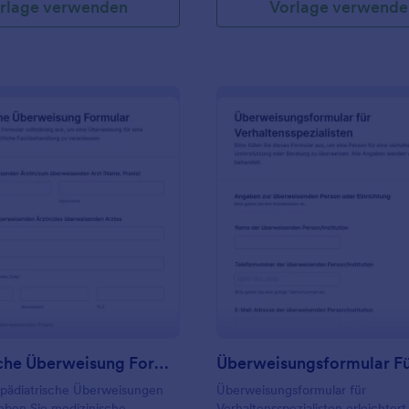
rlage verwenden
Vorlage verwende
: Pädiatrische Überweisung Formular
: Ü
Vorschau
Vorschau
Pädiatrische Überweisung Formular
 pädiatrische Überweisungen
Überweisungsformular für
geben Sie medizinische
Verhaltensspezialisten erleichtert