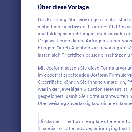
Gaming Formulare
22
Über diese Vorlage
Gesundheitsformulare
965
Das Beratungsüberweisungsformular ist idea
einheitlich zu erfassen. Es unterstützt Sozi
Medizinische Umfragen & Fragebögen
104
und Bildungseinrichtungen, medizinische od
Organisationen dabei, Anfragen sauber vorz
Medizinische Einverständniserklärungen
88
bringen. Durch Angaben zur bevorzugten Kon
Einverständniserklärungen
76
lassen sich Prioritäten besser einschätzen
Erfassen Sie
Coronavirus Antwortformulare
67
mit dem Übe
Mit Jotform setzen Sie diese Formularvorlag
Rehabilitati
im codefrei arbeitenden Jotform Formularge
Mental Health Forms
38
Einrichtunge
Oberfläche können Sie Inhalte umstellen, Pfl
Go to Cate
Gesundheit
weitergeben 
was in der jeweiligen Situation relevant is
Gesundheitsanmeldeformulare
weitere Plan
36
gespeichert, damit Sie Formularantworten n
Vo
Überweisung zuverlässig koordinieren könne
Medizinische Antragsformulare
25
Gesundheitsfragebögen
24
Disclaimer: The form templates here are for 
financial, or other advice, or implying that th
Healthcare Assessment Forms
23