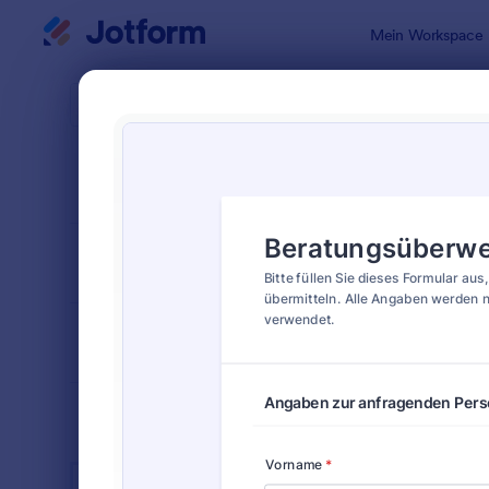
Dialog Start
Mein Workspace
Formularvo
Über
SORTIEREN NACH
Beliebt
11 Vorlagen
FORMULARLAYOUT
Klassisch
KATEGORIEN
BRANCHEN
Werbeformulare
32