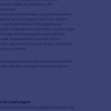
zu bei, Fehler zu reduzieren, die
rzustellen.
weisungsformularvorlagen zugreifen und diese
rag-and-Drop-Formulargenerators von Jotform
n, bei Bedarf sichere Zahlungsgateways
s Workflow-Management einrichten. Die No-Code-
enntnisse Überweisungsformulare effizient
en alle eingereichten Antworten sicher
den, was Jotform zu einer idealen Lösung für
imieren möchten.
n im gesamten Gesundheitssektor und erfüllen
n Sie, wie diese Vorlagen verwendet werden
sche Leistungen
it Jotform ist ein unkomplizierter Vorgang, der