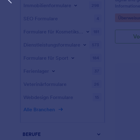
Immobilienformulare
298
Informatione
Fachrichtung
Go to Cate
Überweisu
SEO Formulare
4
Kinderarztp
medizinisch
Formulare für Kosmetikstudios
181
Vo
Dienstleistungsformulare
573
Formulare für Sport
184
Ferienlager
37
Veterinärformulare
26
Webdesign Formulare
15
Alle Branchen
BERUFE