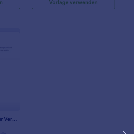
n
Vorlage verwenden
berweisungsformular Für Verhaltensspezialisten
Überweisungsformular Für Verhaltensspezialisten
 die