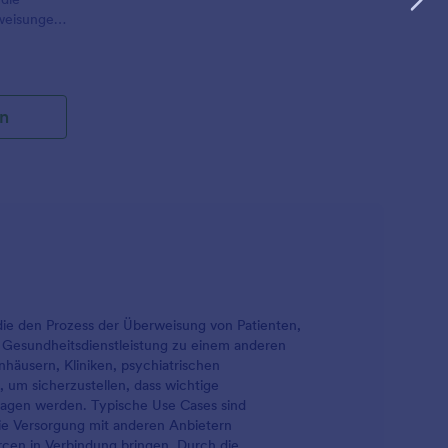
rweisungen
gsstellen
 zur
taufnahme
n
 die den Prozess der Überweisung von Patienten,
r Gesundheitsdienstleistung zu einem anderen
nhäusern, Kliniken, psychiatrischen
um sicherzustellen, dass wichtige
ragen werden. Typische Use Cases sind
die Versorgung mit anderen Anbietern
rcen in Verbindung bringen. Durch die