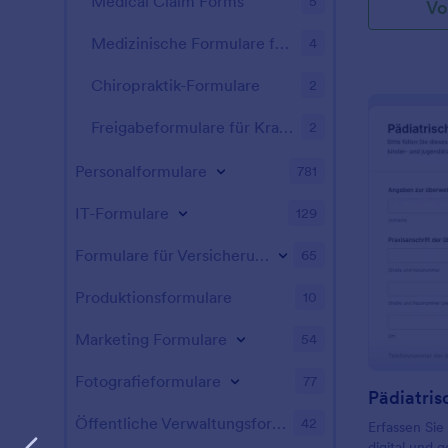
Medical Claim Forms
5
Vo
Medizinische Formulare für Ferienlager
4
Chiropraktik-Formulare
2
Freigabeformulare für Krankenhäuser
2
Personalformulare
781
IT-Formulare
129
Formulare für Versicherungen
65
Produktionsformulare
10
Marketing Formulare
54
Fotografieformulare
77
Öffentliche Verwaltungsformulare
42
Erfassen Sie
digital und 