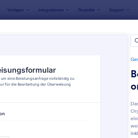
Vorlagen
Integrationen
Produkte
Support
rlagen
Gesundheitsformulare
Überweisungsformulare
weisungsformulare
Ge
B
o
Das
Org
: Überweisungsformular Für Zahnärztinnen Und
: H
Vorschau
Vorschau
ein
wei
ink