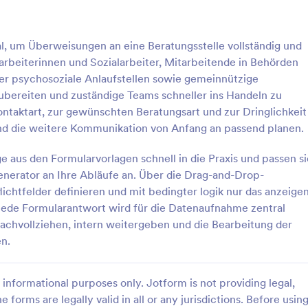
: Rehabilitationsspezialist Überweisungsformula
: B
Vorschau
Vorschau
l, um Überweisungen an eine Beratungsstelle vollständig und
alarbeiterinnen und Sozialarbeiter, Mitarbeitende in Behörden
er psychosoziale Anlaufstellen sowie gemeinnützige
ubereiten und zuständige Teams schneller ins Handeln zu
taktart, zur gewünschten Beratungsart und zur Dringlichkeit
Rehabilitationsspezialist Überweisungsformular
Beratungsüberweisungsf
 und die weitere Kommunikation von Anfang an passend planen.
 Reha-Überweisungen digital
Das Beratungsüberweisungsformu
rweisung für fachärztliche
unterstützt Organisationen dabei
e aus den Formularvorlagen schnell in die Praxis und passen si
on Formular, damit Praxen und
Beratungsanfragen einheitlich zu
nerator an Ihre Abläufe an. Über die Drag-and-Drop-
n Patientendaten konsistent
zu priorisieren und die weitere
ichtfelder definieren und mit bedingter logik nur das anzeigen
gory:
Go to Category:
sformulare
Formulare für Betreuer
und die Dringlichkeit für die
Kontaktaufnahme planbar zu ma
t. Jede Formularantwort wird für die Datenaufnahme zentral
ung klar einordnen können.
inklusive zentraler Datenaufnah
achvollziehen, intern weitergeben und die Bearbeitung der
übersichtlicher Formularantworte
rlage verwenden
Vorlage verwende
Jotform.
n.
informational purposes only. Jotform is not providing legal,
e forms are legally valid in all or any jurisdictions. Before usin