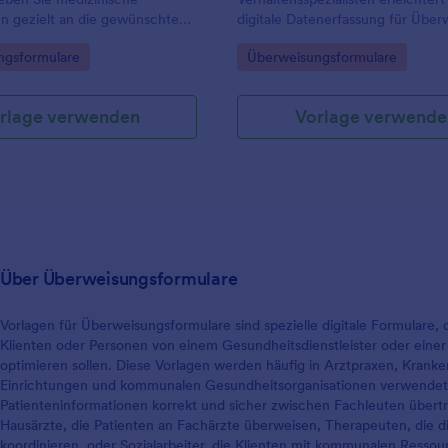
n gezielt an die gewünschte
digitale Datenerfassung für Übe
 weiter, ideal für
aus Praxen, Schulen und Beratun
gory:
Go to Category:
ngsformulare
Überweisungsformulare
raxen, Hausarztpraxen und
und sorgt für klare Informationen
e Versorgungszentren.
weiteren Abklärung und Kontak
mit Jotform.
rlage verwenden
Vorlage verwende
Über Überweisungsformulare
Vorlagen für Überweisungsformulare sind spezielle digitale Formulare,
Klienten oder Personen von einem Gesundheitsdienstleister oder eine
optimieren sollen. Diese Vorlagen werden häufig in Arztpraxen, Kranke
Einrichtungen und kommunalen Gesundheitsorganisationen verwendet, 
Patienteninformationen korrekt und sicher zwischen Fachleuten übert
Hausärzte, die Patienten an Fachärzte überweisen, Therapeuten, die 
koordinieren, oder Sozialarbeiter, die Klienten mit kommunalen Ressou