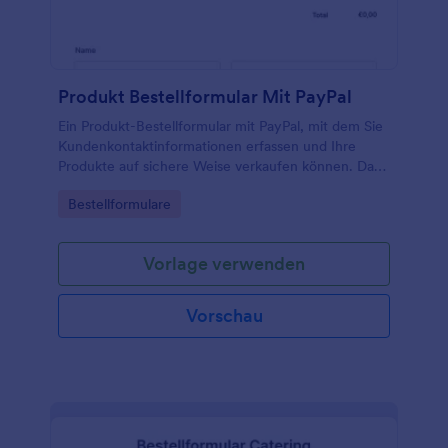
Produkt Bestellformular Mit PayPal
Ein Produkt-Bestellformular mit PayPal, mit dem Sie
Kundenkontaktinformationen erfassen und Ihre
Produkte auf sichere Weise verkaufen können. Das
Formular bietet Kunden die Möglichkeit,
Go to Category:
Bestellformulare
Produktbilder anzuzeigen, Größen und Farben
auszuwählen und aus den Mengenoptionen zu
wählen. Fügen Sie Ihr Logo, Bilder, Schriftarten und
Vorlage verwenden
Farben hinzu und fügen Sie das Formular entweder
auf der Website Ihres Unternehmens ein oder
verwenden Sie es als eigenständiges Formular.
Vorschau