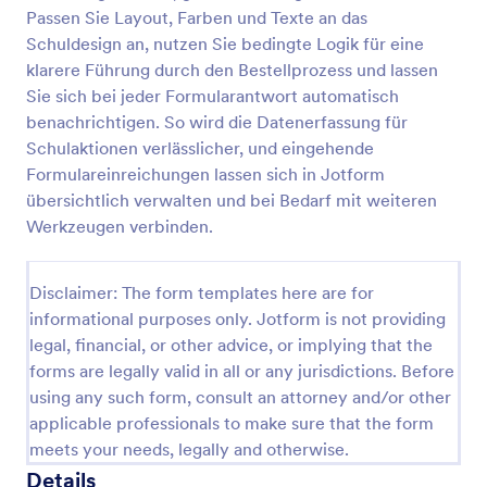
Passen Sie Layout, Farben und Texte an das
Einfaches Bestellformular
Schuldesign an, nutzen Sie bedingte Logik für eine
Ein einfaches Bestellformular ist eine Formvorlage,
klarere Führung durch den Bestellprozess und lassen
die es Unternehmen ermöglicht, Bestellungen
Sie sich bei jeder Formularantwort automatisch
effizient und reibungslos entgegenzunehmen.
benachrichtigen. So wird die Datenerfassung für
Einfach anzupassen und zu verwenden, löst es
Schulaktionen verlässlicher, und eingehende
Go to Category:
Bestellformulare
Probleme mit unübersichtlichen Bestellvorgängen
Formulareinreichungen lassen sich in Jotform
und ineffizienten Prozessen. Holen Sie sich jetzt Ihr
Bestellformular und optimieren Sie Ihr
übersichtlich verwalten und bei Bedarf mit weiteren
Vorlage verwenden
Bestellungsmanagement!
Werkzeugen verbinden.
Vorschau
Disclaimer: The form templates here are for
informational purposes only. Jotform is not providing
legal, financial, or other advice, or implying that the
forms are legally valid in all or any jurisdictions. Before
using any such form, consult an attorney and/or other
applicable professionals to make sure that the form
meets your needs, legally and otherwise.
Details