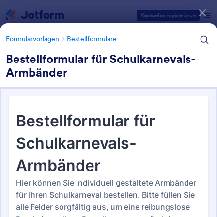
Dialog Start
Kostenlos registrieren
Formularvorlagen
Bestellformulare
Bestellformular für Schulkarnevals-
Armbänder
Formularvorlagen Kategorien
Formularvorlagen
Bestellformulare
Bestellformulare
Jotform bietet 718 Bestellformulare