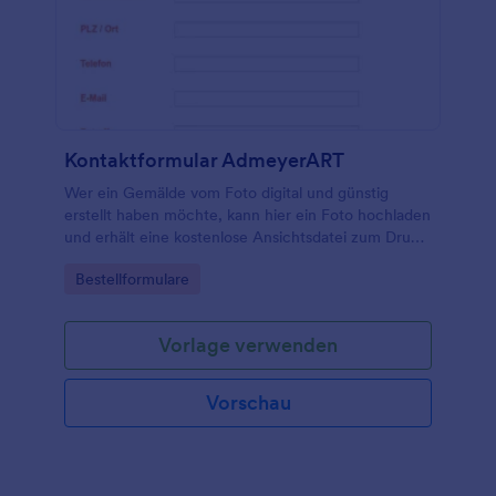
Ihnen helfen, Ihr Unternehmen in Ordnung zu
halten.
Kontaktformular AdmeyerART
Wer ein Gemälde vom Foto digital und günstig
erstellt haben möchte, kann hier ein Foto hochladen
und erhält eine kostenlose Ansichtsdatei zum Druck
auf Leinwand.
Go to Category:
Bestellformulare
Vorlage verwenden
Vorschau