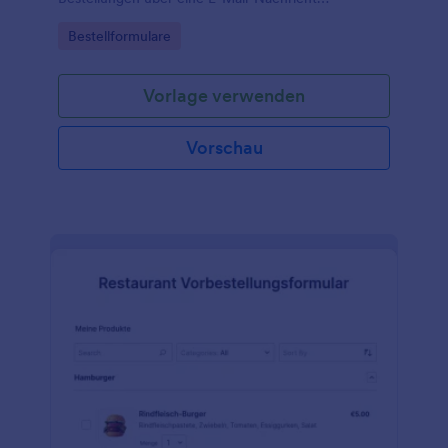
aufzugeben.
Go to Category:
Bestellformulare
Vorlage verwenden
Vorschau