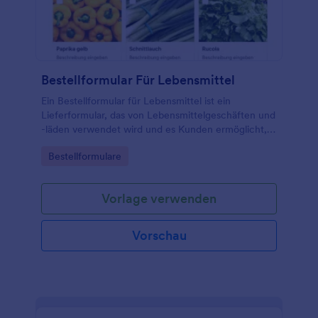
Bestellformular Für Lebensmittel
Ein Bestellformular für Lebensmittel ist ein
Lieferformular, das von Lebensmittelgeschäften und
-läden verwendet wird und es Kunden ermöglicht,
ein Produkt zu kaufen, das ihnen normalerweise von
Go to Category:
Bestellformulare
einem Lieferdienst geliefert wird.
Vorlage verwenden
Vorschau