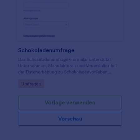
Schokoladenumfrage
Das Schokoladenumfrage-Formular unterstützt
Unternehmen, Manufakturen und Veranstalter bei
der Datenerhebung zu Schokoladenvorlieben,
Konsumverhalten und Kaufanlässen und bündelt
Go to Category:
Umfragen
jede Formularantwort zentral in Jotform.
Vorlage verwenden
Vorschau