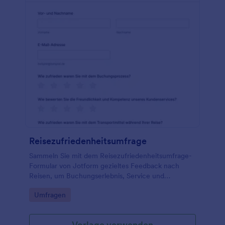
Reisezufriedenheitsumfrage
Sammeln Sie mit dem Reisezufriedenheitsumfrage-
Formular von Jotform gezieltes Feedback nach
Reisen, um Buchungserlebnis, Service und
Gesamtzufriedenheit auszuwerten und Angebote
Go to Category:
Umfragen
für Reisebüros und Veranstalter zu verbessern.
Vorlage verwenden