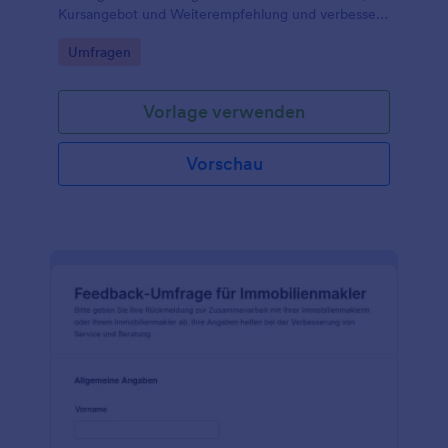
Kursangebot und Weiterempfehlung und verbessern
Sie Ihr Studio mit digitalen Antworten aus den
Go to Category:
Umfragen
Jotform Formularvorlagen.
Vorlage verwenden
Vorschau