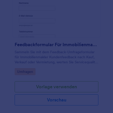
Feedbackformular Für Immobilienmakler
Sammeln Sie mit dem Feedback-Umfrageformular
für Immobilienmakler Kundenfeedback nach Kauf,
Verkauf oder Vermietung, werten Sie Servicequalität
aus und verbessern Sie Beratung und Erreichbarkeit
Go to Category:
Umfragen
mit Jotform.
Vorlage verwenden
Vorschau