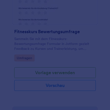
Fitnesskurs Bewertungsumfrage
Sammeln Sie mit dem Fitnesskurs-
Bewertungsumfrage Formular in Jotform gezielt
Feedback zu Kursen und Trainerleistung, um
Angebote in Fitnessstudios, Vereinen und
Go to Category:
Umfragen
Kursprogrammen datenbasiert weiterzuentwickeln.
Vorlage verwenden
Vorschau