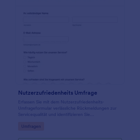
Nutzerzufriedenheits Umfrage
Erfassen Sie mit dem Nutzerzufriedenheits-
Umfrageformular verlässliche Rückmeldungen zur
Servicequalität und identifizieren Sie
Verbesserungsbedarf, ideal für Dienstleister,
Go to Category:
Umfragen
Softwareanbieter und Kundenservice-Teams.