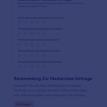
Rückmeldung Zur Masterclass Umfrage
Sammeln Sie mit dem Masterclass Feedback
Formular von Jotform fundierte Rückmeldungen
von Teilnehmenden und verbessern Sie Inhalte,
Präsentation und Organisation Ihrer Masterclasses
Go to Category:
Umfragen
durch einfache Online-Daten erfassen und klare