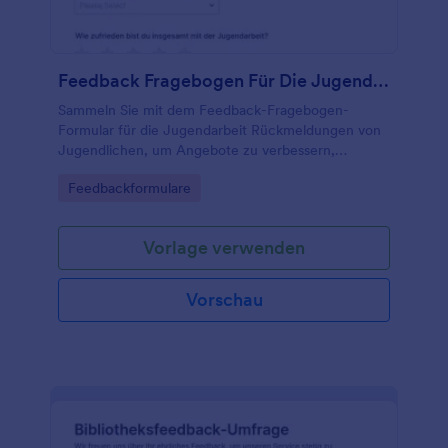
Feedback Fragebogen Für Die Jugendarbeit
Sammeln Sie mit dem Feedback-Fragebogen-
Formular für die Jugendarbeit Rückmeldungen von
Jugendlichen, um Angebote zu verbessern,
Zufriedenheit auszuwerten und
Go to Category:
Feedbackformulare
Engagementbereitschaft zu erkennen, ideal für
Vereine, Jugendzentren und kommunale Träger.
Vorlage verwenden
Vorschau