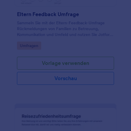
Eltern Feedback Umfrage
Sammeln Sie mit der Eltern-Feedback-Umfrage
Rückmeldungen von Familien zu Betreuung,
Kommunikation und Umfeld und nutzen Sie Jotform
für einfache Datenerfassung und Auswertung in
Go to Category:
Umfragen
einer passenden Formularvorlage.
Vorlage verwenden
Vorschau