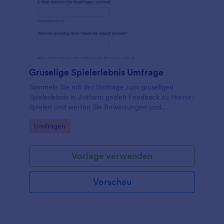
Gruselige Spielerlebnis Umfrage
Sammeln Sie mit der Umfrage zum gruseligen
Spielerlebnis in Jotform gezielt Feedback zu Horror-
Spielen und werten Sie Bewertungen und
Kommentare für Redaktion, Community oder
Go to Category:
Umfragen
Spieleentwicklung übersichtlich aus.
Vorlage verwenden
Vorschau