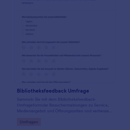
Bibliotheksfeedback Umfrage
Sammeln Sie mit dem Bibliotheksfeedback-
Umfrageformular Besuchermeinungen zu Service,
Medienangebot und Öffnungszeiten und verbessern
Sie Ihre Datenerfassung in Bibliotheken mit einer
Go to Category:
Umfragen
anpassbaren Formularvorlage von Jotform.