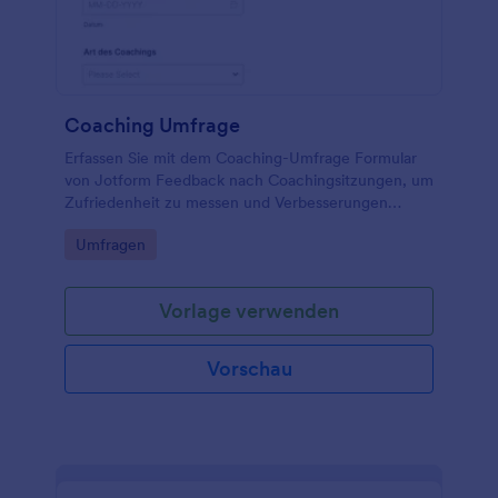
Coaching Umfrage
Erfassen Sie mit dem Coaching-Umfrage Formular
von Jotform Feedback nach Coachingsitzungen, um
Zufriedenheit zu messen und Verbesserungen
abzuleiten, ideal für Coaches, Beratungen und
Go to Category:
Umfragen
Personalentwicklung.
Vorlage verwenden
Vorschau