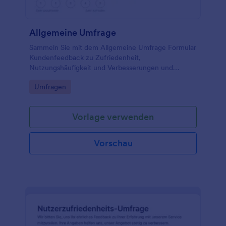
Allgemeine Umfrage
Sammeln Sie mit dem Allgemeine Umfrage Formular
Kundenfeedback zu Zufriedenheit,
Nutzungshäufigkeit und Verbesserungen und
unterstützen Sie Teams in Service, Vereinen oder
Go to Category:
Umfragen
Praxen bei der gezielten Datenerhebung und
Auswertung.
Vorlage verwenden
Vorschau