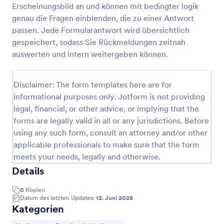
Erscheinungsbild an und können mit bedingter logik
Erstes Date Feedback Umfrage
genau die Fragen einblenden, die zu einer Antwort
passen. Jede Formularantwort wird übersichtlich
Sammeln Sie mit der Feedback-Umfrage zum ersten
Date Eindrücke nach einem Treffen, um
gespeichert, sodass Sie Rückmeldungen zeitnah
Atmosphäre, Kommunikation und Interesse an
auswerten und intern weitergeben können.
einem weiteren Treffen auszuwerten, ideal für
Go to Category:
Umfragen
persönliche Reflexion oder Beziehungsberatung mit
Jotform.
Disclaimer: The form templates here are for
informational purposes only. Jotform is not providing
Vorlage verwenden
legal, financial, or other advice, or implying that the
forms are legally valid in all or any jurisdictions. Before
Vorschau
using any such form, consult an attorney and/or other
applicable professionals to make sure that the form
meets your needs, legally and otherwise.
Details
0
Kopien
Datum des letzten Updates:
12. Juni 2026
Kategorien